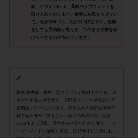
保険適用
偽嚢胞
偽閉経療法
鉛、
ビタミン
B
、
E
、葉酸のサプリメントを
先天性甲状腺機能低下症
先進医療
免疫異常
取り入れております。食事にも気をつけてい
て、私が
BMI19.4
、
夫が
21.3
ほどです。
採卵
内膜スクラッチ
再発率
再開
凍結卵
をしても受精卵が育たず、このまま治療を続
凍結卵子
凍結卵移送
凍結精子
凍結胚
けるべきなのか悩んでいます。
凍結胚盤胞
凍結胚移植
凍結胚移植移植
出産リスク
出産後
出血性黄体
分割胚
分割胚凍結
初期胚
初期胚凍結
初期胚移植
初診
刺激周期
刺激方法
刺激法
前核期凍結
副作用
化学流産
医療保険
卵の数
卵の質
卵の輸送
卵子
松本 玲央奈 先生
聖マリアンナ医科大学卒業。東
卵子の老化
卵子の質
卵子凍結
卵子提供
京大学産婦人科学教室、長野県立こども病院総合周
卵巣
卵巣の吊り上げ
卵巣刺激
卵巣嚢腫
産期センターなどを経て、東京大学大学院医学研究
科で着床外来に就きながら着床の基礎研究に従事。
卵巣多孔
卵巣年齢
卵巣機能
卵巣機能不全
2018年より現職。男性外来や漢方外来も併設し、オ
卵巣機能低下
卵巣過剰刺激症候群
卵管
ーダーメイドの治療を実践。2015年不妊分野におい
卵管切除
卵管卵巣膿瘍
卵管水腫
卵管狭窄