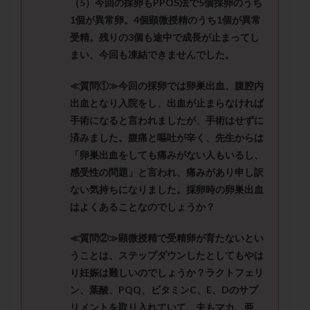
（
5
）今回の採卵も
PPOS
法で
5
個採卵のうち
メンタル
モザイク杯
モザイク胚
1
個が異常卵。
4
個顕微授精のうち
1
個が異常
ラクトバチルス
ラクトフェリン
ラパロドリリング
受精。
残りの
3
個も途中で成長が止まってし
リュープリン
リュープロレリン注射
ルトラール
まい、今回も凍結できませんでした。
レコベル
レトロゾール
レルミナ
≪質問①≫
今回の採卵では卵巣出血、腹腔内
ロバートソン
ロング法
一般不妊治療
出血となり入院をし、出血が止まらなければ
下垂体不全
不妊
不妊検査
不妊治療
手術になると言われ
ましたが、手術はせずに
不妊治療後の過ごし方
不妊症
不妊鍼灸
済みました。腹痛と嘔吐が辛く、先生からは
不整脈
不正出血
不眠
不育症
「卵巣出血をしても痛みがない
人もいるし、
感受性の問題」と言われ、痛みがあり申し訳
不育症検査
両側卵管切除術
両卵管閉塞
中絶
ない気持ちになりました。
採卵時の卵巣出血
中隔子宮
主治医変更
乏精子症
乳がん
はよくあることなのでしょうか？
乳酸菌
二人目不妊
二人目妊活
二段階胚移植
亜急性甲状腺炎
亜鉛
人工授精
低AMH
≪質問②≫
顕微授精で受精卵が育たないとい
うことは、ステップダウンしたとしてもやは
低グレード胚
低体重
低刺激
低年齢
り妊娠は難しいのでしょ
うか？ラクトフェリ
低温期
体づくり
体外受精
体質改善
ン、葉酸、
PQQ
、ビタミン
C
、
E
、
D
のサプ
体重増加
体重管理
体験談
保険診療
リメントを取り入れていて、夫もマカ、亜