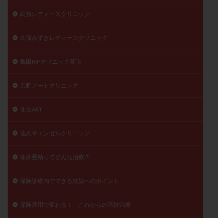
両角レディースクリニック
久保みずきレディースクリニック
亀田IVFクリニック幕張
京野アートクリニック
仙台ART
佐久平エンゼルクリニック
体外受精ってどんな治療？
保険診療内でできる妊娠へのポイント
保険適用で変わる！ これからの不妊治療