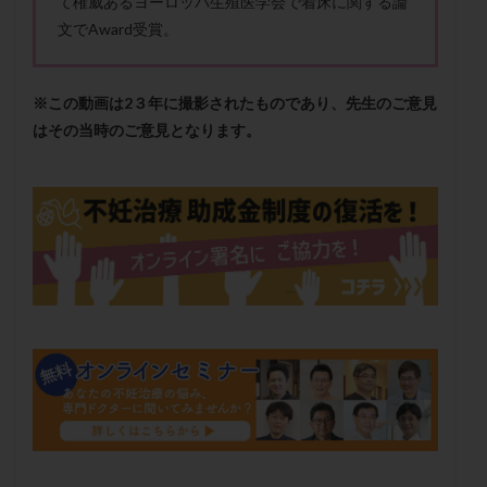
て権威あるヨーロッパ生殖医学会で着床に関する論
卵管留血症
卵管通水
卵管造影
卵管造影検査
文でAward受賞。
卵管閉塞
卵胞
卵質
原因不明
双子
反復流産
反復着床不全
受精
受精卵
※この動画は2３年に撮影されたものであり、先生のご意見
受精卵凍結
受精率
受精障害
喫煙
培養
はその当時のご意見となります。
培養士
基礎体温
基礎体温表
変形卵
変性卵
多嚢胞性卵巣症候群
多核受精
多精子授精
夫婦生活
奇形率
妊娠
妊娠リスク
妊娠初期
妊娠判定
妊娠検査薬
妊娠率
妊娠継続
妊娠継続率
妊活
妊活クイズ
妊活デビュー
妊活再開
婦人科疾患
子宮
子宮内フローラ
子宮内細菌叢検査
子宮内膜
子宮内膜ポリープ
子宮内膜受容能検査
子宮内膜炎
子宮内膜異型増殖症
子宮内膜症
子宮内膜症性嚢胞
子宮卵管造影検査
子宮収縮
子宮外妊娠