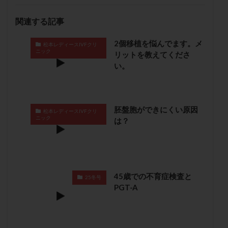
子宮奇形
子宮後屈
子宮筋腫
関連する記事
子宮筋腫，妊活クイズ
子宮腺筋症
子宮鏡検査
射精障害
屈折
帝王切開
帝王切開瘢痕症候群
2個移植を悩んでます。メ
松本レディースIVFクリ
ニック
リットを教えてくださ
後屈子宮
性交渉
性交障害
性感染症
い。
性行為
慢性子宮内膜炎
成熟卵
抗TPO抗体
抗うつ剤
抗カルジオリピン抗体
抗セントロメア抗体
抗リン脂質抗体
抗核抗体
胚盤胞ができにくい原因
松本レディースIVFクリ
抗生剤
抗精子抗体
抗酸化成分
排卵
ニック
は？
排卵予定日
排卵出血
排卵刺激
排卵周期
排卵周期法
排卵日
排卵日検査薬
排卵検査薬
排卵痛
排卵誘発
排卵誘発剤
排卵誘発法
45歳での不育症検査と
排卵障害
採卵
採卵後の過ごし方
採卵数
25冬号
PGT-A
採精
断乳
新鮮卵子
新鮮精子
新鮮胚移植
早期卵巣不全
早発卵巣不全
更年期
月経不順
月経周期
月経困難