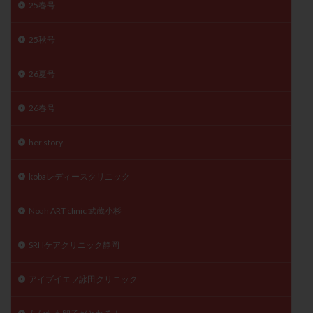
25春号
25秋号
26夏号
26春号
her story
kobaレディースクリニック
Noah ART clinic 武蔵小杉
SRHケアクリニック静岡
アイブイエフ詠田クリニック