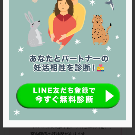
PQQ
PRP療法
SEET法
SLE
TESE
Th検査
TORIO検査
TRIO検査
ZyMot
アシストハッチング
アスピリン
アンタゴニスト法
アンチエイジング
インスリン抵抗性
イントラリピッド
ウトロゲスタン
エコー
エストラーナテープ
エストロゲン
オビドレル
おりもの
カウフマン療法
カウンセリング
ガニレスト
カバサール
カフェイン
カルシウムイオノファ
カンジタ
クラミジア
クリニック選び
グレード
クロミッド
はなさん（
39
歳）
■治療ステージ：顕微授
精 ■妊活期間：
3
～
4
年 ■
AMH
：
1.6
■
精
クロミフェン
ゴナールエフ
コロナウイルス
液所見：
0.9ml
コロナワクチン
サウナ
サプリ
サプリメント
シート法
シェーングレン症候群
ショート法
■
治療状況
シリンジ法
スクラッチ
ステップアップ
（
1
）左卵巣嚢腫手術、子宮筋腫核出術、子
ステップダウン
ストレス
スプリット
宮内膜症の既往歴があります。