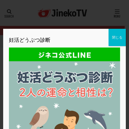
カテゴリー
タグ
閉じる
妊活どうぶつ診断
HOME
クリニック別
松本レディースIVFクリニック
採卵時の
20代
22冬
2人目妊活
2個戻し
2個移植
30代
3個移植
40代
AID
ALICE
AMH
ART
BMI
CD138
DC胚
DFI
採卵時の卵巣出血について
DHEA
E2
EMMA
EndomeTRIO検査
松本レディースIVFクリニック
PPOS法
,
排卵誘発法
,
顕微授精
ERA
ERA検査
ERPeak
FSH
FST
FTカテーテル
hCG
IMSI
L-カルニチン
松本レディースIVFクリニック
LH
LUF
MD-TESE
MRワクチン
MTHFR
NIPT
NK活性
NK細胞
OHSS
P4
PCO
PCOS
PCOS，妊活クイズ
PCPS
PFC-FD療法
PGT-A
PICSI
PMS
PPOS法