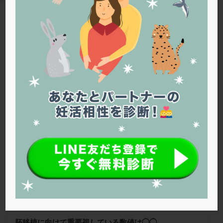
PQQ
PRP療法
SEET法
SLE
TESE
Th検査
TORIO検査
TRIO検査
ZyMot
TAG
アシストハッチング
アスピリン
アンタゴニスト法
P4
アンチエイジング
インスリン抵抗性
イントラリピッド
ウトロゲスタン
エコー
Warning
: Trying to access array offset on false in
/home/r1212655/public_html/jineko.tv/wp-content/themes/the-
エストラーナテープ
エストロゲン
オビドレル
thor/tag.php
on line
43
おりもの
カウフマン療法
カウンセリング
ガニレスト
カバサール
カフェイン
神奈川レディースクリニック
カルシウムイオノファ
カンジタ
クラミジア
クリニック選び
グレード
クロミッド
クロミフェン
ゴナールエフ
コロナウイルス
コロナワクチン
サウナ
サプリ
サプリメント
シート法
シェーングレン症候群
ショート法
シリンジ法
スクラッチ
ステップアップ
ステップダウン
ストレス
スプリット
胚移植に向けて重要視している数値は◯◯