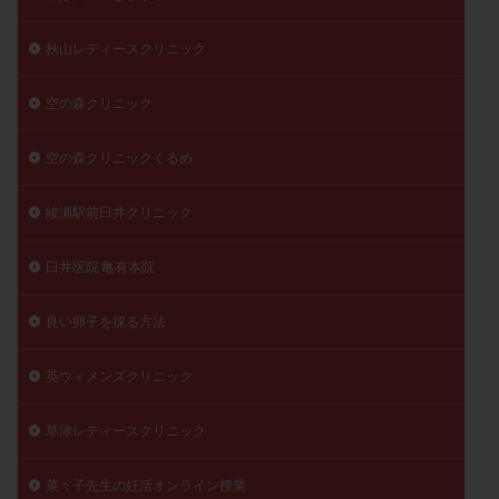
秋山レディースクリニック
空の森クリニック
空の森クリニックくるめ
綾瀬駅前臼井クリニック
臼井医院 亀有本院
良い卵子を採る方法
英ウィメンズクリニック
草津レディースクリニック
菜々子先生の妊活オンライン授業