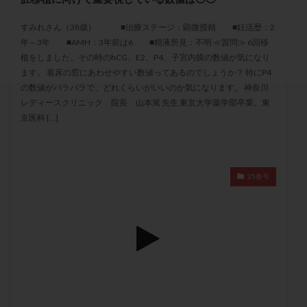
セカンドオピニオン
セックスレス
ダイエット
すみれさん（38歳） ■治療ステージ：顕微授精 ■妊活歴：2
タイミング法
タイムラプス
ダイレクト分割
年～3年 ■AMH：3年前は6 ■精液所見：不明 ≪質問≫ 6回移
タクロリムス
チョコレート嚢胞
チラーヂン
植をしました。その時のhCG、E2、P4、子宮内膜の数値が気になり
トリオ検査
トリソミー
ネフローゼ症候群
ます。 着床の窓にあわせやすい数値ってあるのでしょうか？ 特にP4
の数値がバラバラで、どれくらいがいいのか気になります。 神奈川
ビタミンC
ビタミンD
ピックアップ障害
レディースクリニック 院長 山本篤 先生 東京大学薬学部卒業。東
ビブラマイシン
ピル
フーナーテスト
京医科 […]
フェマーラ
フォリスチム
ブセレリン点鼻薬
ブライダルチェック
フラグメント
プラセンタ
プラノバール
プラバノール
ふりかけ法
25春号
プレコンセプション
プレドニン
プレマリン
プログラフ
プロゲステロン
プロテイン
プロバイオティクス
プロラクチン
ホルモン値
ホルモン投与
ホルモン注射
ホルモン補充周期
ホルモン補充法
ホルモン補充療法
マイクロポリープ
マルチビタミン
ミトコンドリア