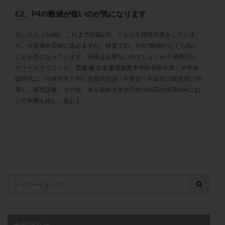
メンタル
モザイク杯
モザイク胚
E2、P4の数値が低いのが気になります
ラクトバチルス
ラクトフェリン
ラパロドリリング
みいさん（36歳） これまで妊娠2回、どちらも稽留流産をしていま
リュープリン
リュープロレリン注射
ルトラール
す。今度体外受精に進みますが、検査でE2、P4の数値がとても低い
レコベル
レトロゾール
レルミナ
ことが気になっています。治療は必要ないのでしょうか？ 神奈川レ
ロバートソン
ロング法
一般不妊治療
ディースクリニック 齋藤 優 先生 慶應義塾大学医学部卒業。大学病
院時代に、小林先生と同じ生殖内分泌・不育症・不妊症の研究室に所
下垂体不全
不妊
不妊検査
不妊治療
属し、研究診療。その後、東京歯科大学市川総合病院や米国NIHにお
不妊治療後の過ごし方
不妊症
不妊鍼灸
いて研鑽を積む。患 […]
不整脈
不正出血
不眠
不育症
不育症検査
両側卵管切除術
両卵管閉塞
中絶
中隔子宮
主治医変更
乏精子症
乳がん
乳酸菌
二人目不妊
二人目妊活
二段階胚移植
亜急性甲状腺炎
亜鉛
人工授精
低AMH
低グレード胚
低体重
低刺激
低年齢
低温期
体づくり
体外受精
体質改善
体重増加
体重管理
体験談
保険診療
カテゴリー