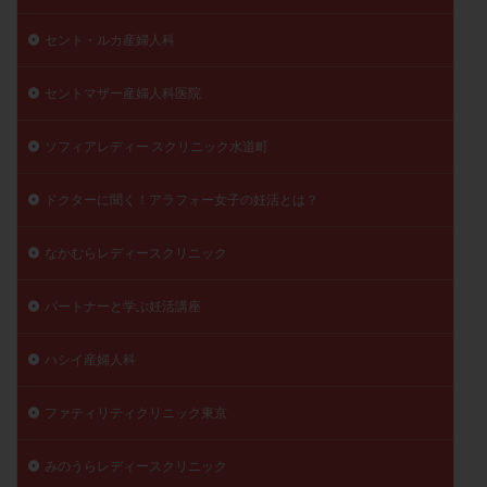
精子
精子の質
精子凍結
精子提供
セント・ルカ産婦人科
精子減少症
精子無力症
精液検査
精神安定剤
精索静脈瘤
糖質
経血量
経過措置
セントマザー産婦人科医院
絨毛染色体検査
絨毛組織
絨毛膜下血腫
ソフィアレディー スクリニック水道町
肝機能障害
肥満
胎嚢
胎盤ポリープ
胚
胚培養
胚盤胞
胚盤胞到達率
胚盤胞移植
ドクターに聞く！アラフォー女子の妊活とは？
胚移植
腹腔鏡手術
腹腔鏡検査
膣内射精障害
なかむらレディースクリニック
膿精液症
自己注射
自然周期
自然妊娠
自然排卵周期
自然移植周期
自費診療
良好胚
パートナーと学ぶ妊活講座
良好胚盤胞
葉酸
融解方法
血流改善
視床下部
貧血
貯卵
費用
転座
ハシイ産婦人科
転院
透明帯除去培養
通院
通院回数
ファティリティクリニック東京
通院頻度
連続採卵
運動
過分割胚
過食嘔吐
遺伝子異常
遺残卵胞
遺残胎盤
みのうらレディースクリニック
里親
閉塞性無精子症
閉経
陰性