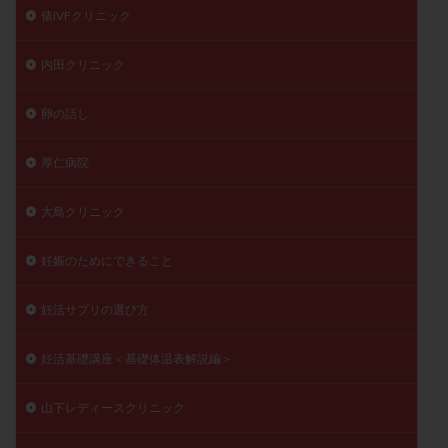
俵IVFクリニック
内田クリニック
卵の話し
厚仁病院
大島クリニック
妊娠のためにできること
妊活サプリの選び方
妊活基礎講座＜基礎体温表解説編＞
山下レディースクリニック