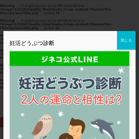
カテゴリー
Warning
: Trying to access array offset on false in
/home/r1212655/public_html/jineko.tv/wp-content/themes/the-
thor/inc/seo/title.php
on line
79
Warning
: Trying to access array offset on false in
/home/r1212655/public_html/jineko.tv/wp-content/themes/the-
thor/inc/seo/title.php
on line
82
Warning
: Trying to access array offset on false in
タグ
/home/r1212655/public_html/jineko.tv/wp-content/themes/the-
閉じる
妊活どうぶつ診断
thor/inc/seo/title.php
on line
82
20代
22冬
2人目妊活
2個戻し
2個移植
Warning
: Trying to access array offset on false in
/home/r1212655/public_html/jineko.tv/wp-content/themes/the-
thor/inc/seo/title.php
on line
79
30代
3個移植
40代
AID
ALICE
Warning
: Trying to access array offset on false in
AMH
ART
BMI
CD138
DC胚
DFI
/home/r1212655/public_html/jineko.tv/wp-content/themes/the-
thor/inc/seo/title.php
on line
82
DHEA
E2
EMMA
EndomeTRIO検査
Warning
: Trying to access array offset on false in
/home/r1212655/public_html/jineko.tv/wp-content/themes/the-
ERA
ERA検査
ERPeak
FSH
FST
thor/inc/seo/title.php
on line
82
FTカテーテル
hCG
IMSI
L-カルニチン
LH
LUF
MD-TESE
MRワクチン
MTHFR
NIPT
NK活性
NK細胞
OHSS
P4
PCO
PCOS
PCOS，妊活クイズ
PCPS
PFC-FD療法
PGT-A
PICSI
PMS
PPOS法
HOME
P4