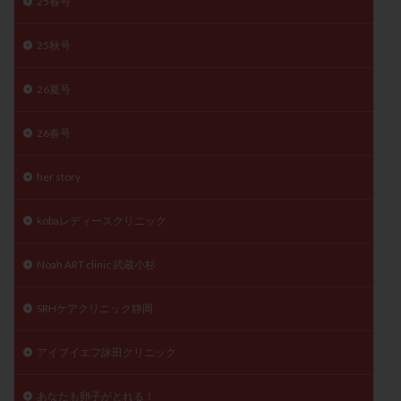
25春号
子宮奇形
子宮後屈
子宮筋腫
子宮筋腫，妊活クイズ
子宮腺筋症
子宮鏡検査
25秋号
射精障害
屈折
帝王切開
帝王切開瘢痕症候群
26夏号
後屈子宮
性交渉
性交障害
性感染症
性行為
慢性子宮内膜炎
成熟卵
抗TPO抗体
26春号
抗うつ剤
抗カルジオリピン抗体
her story
抗セントロメア抗体
抗リン脂質抗体
抗核抗体
抗生剤
抗精子抗体
抗酸化成分
排卵
kobaレディースクリニック
排卵予定日
排卵出血
排卵刺激
排卵周期
排卵周期法
排卵日
排卵日検査薬
排卵検査薬
Noah ART clinic 武蔵小杉
排卵痛
排卵誘発
排卵誘発剤
排卵誘発法
SRHケアクリニック静岡
排卵障害
採卵
採卵後の過ごし方
採卵数
採精
断乳
新鮮卵子
新鮮精子
アイブイエフ詠田クリニック
新鮮胚移植
早期卵巣不全
早発卵巣不全
更年期
月経不順
月経周期
月経困難
あなたも卵子がとれる！