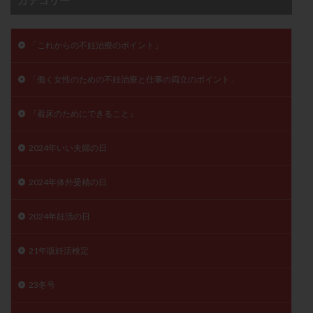
保険適用
偽嚢胞
偽閉経療法
先天性甲状腺機能低下症
先進医療
免疫異常
「これからの不妊治療のポイント」
内膜スクラッチ
再発率
再開
凍結卵
凍結卵子
凍結卵移送
凍結精子
凍結胚
「働く女性のための不妊治療と仕事の両立のポイント」
凍結胚盤胞
凍結胚移植
凍結胚移植移植
『着床のためにできること』
出産リスク
出産後
出血性黄体
分割胚
分割胚凍結
初期胚
初期胚凍結
初期胚移植
2024年いい夫婦の日
初診
刺激周期
刺激方法
刺激法
前核期凍結
副作用
化学流産
医療保険
2024年体外受精の日
卵の数
卵の質
卵の輸送
卵子
2024年妊活の日
卵子の老化
卵子の質
卵子凍結
卵子提供
卵巣
卵巣の吊り上げ
卵巣刺激
卵巣嚢腫
21年版妊活検定
卵巣多孔
卵巣年齢
卵巣機能
卵巣機能不全
卵巣機能低下
卵巣過剰刺激症候群
卵管
23冬号
卵管切除
卵管卵巣膿瘍
卵管水腫
卵管狭窄