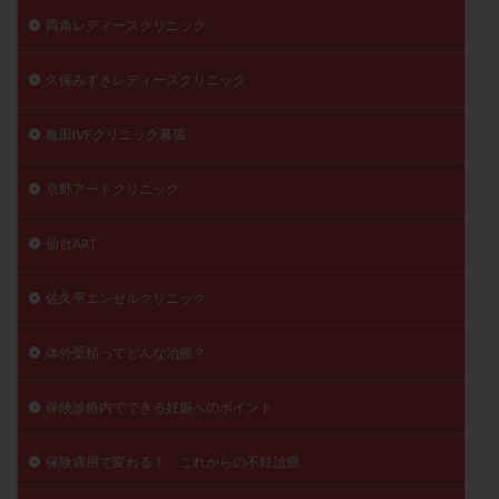
両角レディースクリニック
久保みずきレディースクリニック
亀田IVFクリニック幕張
京野アートクリニック
仙台ART
佐久平エンゼルクリニック
体外受精ってどんな治療？
保険診療内でできる妊娠へのポイント
保険適用で変わる！ これからの不妊治療