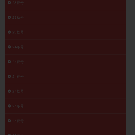
23夏号
卵管留血症
卵管通水
卵管造影
卵管造影検査
卵管閉塞
卵胞
卵質
原因不明
双子
23秋号
反復流産
反復着床不全
受精
受精卵
23秋号
受精卵凍結
受精率
受精障害
喫煙
培養
培養士
基礎体温
基礎体温表
変形卵
24冬号
変性卵
多嚢胞性卵巣症候群
多核受精
多精子授精
夫婦生活
奇形率
妊娠
24夏号
妊娠リスク
妊娠初期
妊娠判定
妊娠検査薬
24春号
妊娠率
妊娠継続
妊娠継続率
妊活
妊活クイズ
妊活デビュー
妊活再開
24秋号
婦人科疾患
子宮
子宮内フローラ
子宮内細菌叢検査
子宮内膜
子宮内膜ポリープ
25冬号
子宮内膜受容能検査
子宮内膜炎
25夏号
子宮内膜異型増殖症
子宮内膜症
子宮内膜症性嚢胞
子宮卵管造影検査
子宮収縮
子宮外妊娠