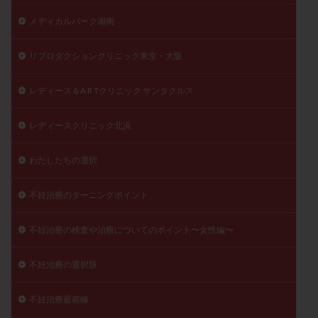
陽性反応
顕微
顕微授精
風疹
食事
メディカルパーク湘南
食生活
養子縁組
骨盤腹膜炎
高AMH
リプロダクションクリニック東京・大阪
高FSH
高プロラクチン血症
高刺激
高年齢
高温期
高齢
高齢出産
黄体ホルモン
レディース＆A R Tクリニック サンタクルス
黄体化未破裂卵胞
黄体未破裂化卵胞
黄体機能不全
黄体補充
レディースクリニック北浜
わたしたちの選択
検索
不妊治療のターニングポイント
不妊治療の検査や治療についてのポイント〜女性編〜
不妊治療の選択肢
不妊治療最前線