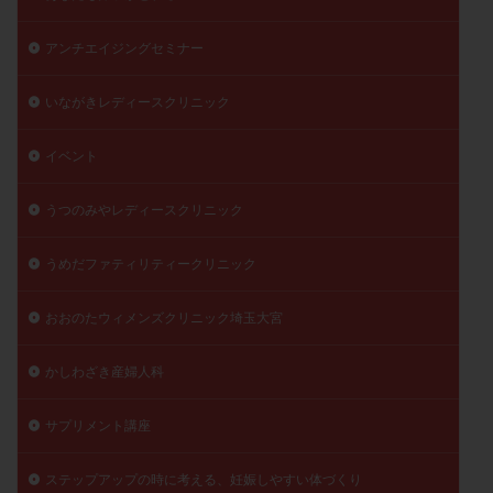
月経痛
未成熟卵
未熟卵
染色体検査
アンチエイジングセミナー
染色体異常
栄養素
桑実胚移植
検査
橋本病
機能性不妊
正常形態率
正常胚
いながきレディースクリニック
正常胚率
死産
治療のやめ時
治療計画
流産
流産対策
温活
漢方
無排卵
イベント
無月経
無痛分娩
無精子症
無頭蓋症
うつのみやレディースクリニック
生活習慣
生理
生理不順
生理周期
生理痛
産み分け 妊活クイズ
甲状腺
うめだファティリティークリニック
甲状腺ホルモン
甲状腺機能不全
男性ホルモン
おおのたウィメンズクリニック埼玉大宮
男性不妊
病院選び
痛み
瘢痕症候群
着床
着床の検査
着床の窓
着床不全
かしわざき産婦人科
着床前診断
着床率
着床痛
着床障害
睡眠薬
禁欲
移植
移植のタイミング
サプリメント講座
移植周期
移植後
移植後の過ごし方
移植時期
ステップアップの時に考える、妊娠しやすい体づくり
稽留流産
空胞
筋膜下筋腫
粘膜下筋腫