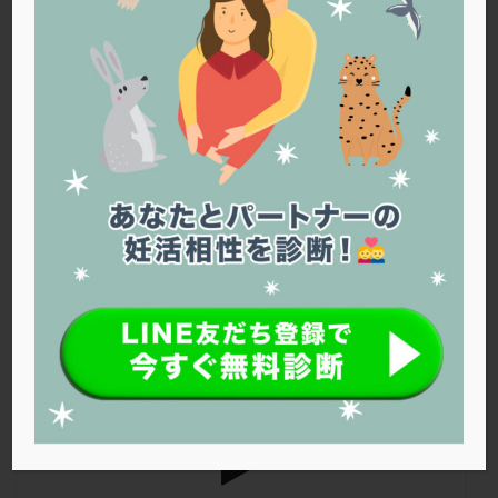
PQQ
PRP療法
SEET法
SLE
TESE
Th検査
TORIO検査
TRIO検査
ZyMot
アシストハッチング
アスピリン
アンタゴニスト法
子宮腺筋症がある場合の体外受精の戦略は？
アンチエイジング
インスリン抵抗性
イントラリピッド
ウトロゲスタン
エコー
ななさん（34歳） ■治療ステージ：顕微授精 ■妊活歴：2年
～3年 ■AMH：1.2(2025.1) ■治療状況 2025/7 トリオ検査 アリ
エストラーナテープ
エストロゲン
オビドレル
ス検査で引っかかり抗生剤内服 2025/11 移植③ ホルモン補充周期 5日
おりもの
カウフマン療法
カウンセリング
目4AB シート法実施 陽性判定になるも子宮外妊娠 ≪質問≫ 子宮
ガニレスト
カバサール
カフェイン
腺筋症があるためか、なかなか着床せず、移植3回目で初めて陽性に
なりましたが、子宮外妊娠でした。 年齢や低 […]
カルシウムイオノファ
カンジタ
クラミジア
クリニック選び
グレード
クロミッド
クロミフェン
ゴナールエフ
コロナウイルス
コロナワクチン
サウナ
サプリ
サプリメント
シート法
シェーングレン症候群
ショート法
シリンジ法
スクラッチ
ステップアップ
ステップダウン
ストレス
スプリット