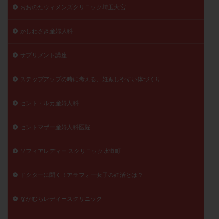
おおのたウィメンズクリニック埼玉大宮
精子
精子の質
精子凍結
精子提供
精子減少症
精子無力症
精液検査
精神安定剤
かしわざき産婦人科
精索静脈瘤
糖質
経血量
経過措置
絨毛染色体検査
絨毛組織
絨毛膜下血腫
サプリメント講座
肝機能障害
肥満
胎嚢
胎盤ポリープ
胚
ステップアップの時に考える、妊娠しやすい体づくり
胚培養
胚盤胞
胚盤胞到達率
胚盤胞移植
胚移植
腹腔鏡手術
腹腔鏡検査
膣内射精障害
セント・ルカ産婦人科
膿精液症
自己注射
自然周期
自然妊娠
セントマザー産婦人科医院
自然排卵周期
自然移植周期
自費診療
良好胚
良好胚盤胞
葉酸
融解方法
血流改善
ソフィアレディー スクリニック水道町
視床下部
貧血
貯卵
費用
転座
転院
透明帯除去培養
通院
通院回数
ドクターに聞く！アラフォー女子の妊活とは？
通院頻度
連続採卵
運動
過分割胚
なかむらレディースクリニック
過食嘔吐
遺伝子異常
遺残卵胞
遺残胎盤
里親
閉塞性無精子症
閉経
陰性