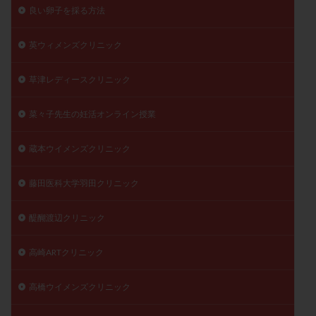
良い卵子を採る方法
英ウィメンズクリニック
草津レディースクリニック
菜々子先生の妊活オンライン授業
蔵本ウイメンズクリニック
藤田医科大学羽田クリニック
醍醐渡辺クリニック
高崎ARTクリニック
高橋ウイメンズクリニック