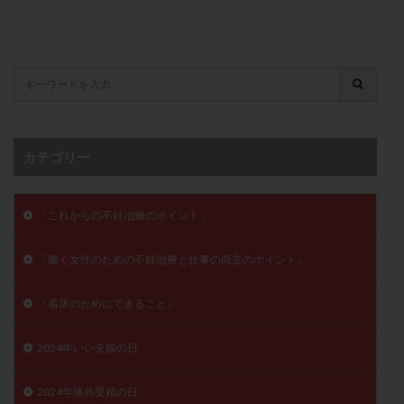
保険適用
偽嚢胞
偽閉経療法
先天性甲状腺機能低下症
先進医療
免疫異常
内膜スクラッチ
再発率
再開
凍結卵
凍結卵子
凍結卵移送
凍結精子
凍結胚
凍結胚盤胞
凍結胚移植
凍結胚移植移植
出産リスク
出産後
出血性黄体
分割胚
カテゴリー
分割胚凍結
初期胚
初期胚凍結
初期胚移植
初診
刺激周期
刺激方法
刺激法
「これからの不妊治療のポイント」
前核期凍結
副作用
化学流産
医療保険
卵の数
卵の質
卵の輸送
卵子
「働く女性のための不妊治療と仕事の両立のポイント」
卵子の老化
卵子の質
卵子凍結
卵子提供
『着床のためにできること』
卵巣
卵巣の吊り上げ
卵巣刺激
卵巣嚢腫
卵巣多孔
卵巣年齢
卵巣機能
卵巣機能不全
2024年いい夫婦の日
卵巣機能低下
卵巣過剰刺激症候群
卵管
卵管切除
卵管卵巣膿瘍
卵管水腫
卵管狭窄
2024年体外受精の日