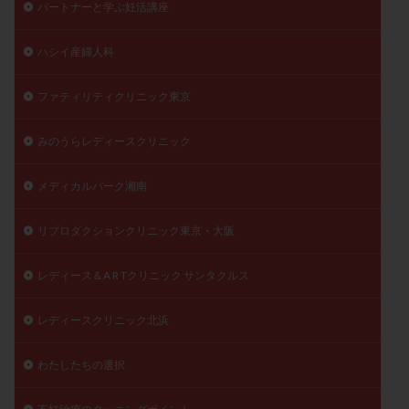
パートナーと学ぶ妊活講座
陽性反応
顕微
顕微授精
風疹
食事
食生活
養子縁組
骨盤腹膜炎
高AMH
ハシイ産婦人科
高FSH
高プロラクチン血症
高刺激
高年齢
ファティリティクリニック東京
高温期
高齢
高齢出産
黄体ホルモン
黄体化未破裂卵胞
黄体未破裂化卵胞
黄体機能不全
みのうらレディースクリニック
黄体補充
メディカルパーク湘南
検索
リプロダクションクリニック東京・大阪
レディース＆A R Tクリニック サンタクルス
レディースクリニック北浜
わたしたちの選択