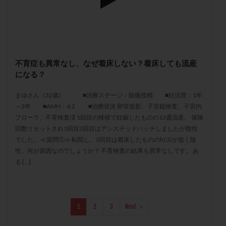
メンタル
モザイク杯
モザイク胚
ラクトバチルス
ラクトフェリン
ラパロドリリング
リュープリン
リュープロレリン注射
ルトラール
レコベル
レトロゾール
レルミナ
不育症も異常なし、なぜ着床しない？着床しても流産
ロバートソン
ロング法
一般不妊治療
になる？
下垂体不全
不妊
不妊検査
不妊治療
まゆさん（32歳） ■治療ステージ：顕微授精 ■妊活歴：1年
不妊治療後の過ごし方
不妊症
不妊鍼灸
～2年 ■AMH：4.2 ■治療状況 卵管造影、子宮鏡検査、子宮内
不整脈
不正出血
不眠
不育症
フローラ、不育検査済 1回目の移植で妊娠したものの13週流産。 保険
不育症検査
両側卵管切除術
両卵管閉塞
中絶
回数リセットされ1回目2回目はアシステッドハッチしましたが陰性
でした。 ≪質問①≫ 転院し、3回目は着床したもののhCGが低く陰
中隔子宮
主治医変更
乏精子症
乳がん
性。何が原因なのでしょうか？ 不育検査の結果も異常なしです。 あ
乳酸菌
二人目不妊
二人目妊活
二段階胚移植
る […]
亜急性甲状腺炎
亜鉛
人工授精
低AMH
低グレード胚
低体重
低刺激
低年齢
低温期
体づくり
体外受精
体質改善
1
2
3
Next
体重増加
体重管理
体験談
保険診療