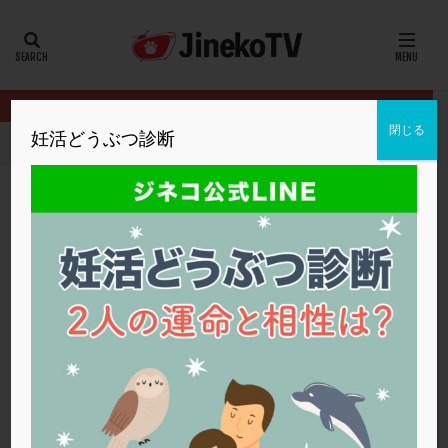
カテゴリー
タグ
閉じる
妊活どうぶつ診断
HOME
クリニック別
松本レディースIVFクリニック
20代
22冬
2人目妊活
2個戻し
2個移植
30代
3個移植
40代
AID
ALICE
AMH
ART
BMI
CD138
DC胚
DFI
CATEGORY
松本レディースIVFクリニック
DHEA
E2
EMMA
EndomeTRIO検査
ERA
ERA検査
ERPeak
FSH
FST
FTカテーテル
hCG
IMSI
L-カルニチン
LH
LUF
MD-TESE
MRワクチン
MTHFR
NIPT
NK活性
NK細胞
OHSS
P4
PCO
PCOS
PCOS，妊活クイズ
PCPS
PFC-FD療法
PGT-A
PICSI
PMS
PPOS法