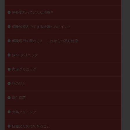
体外受精ってどんな治療？
保険診療内でできる妊娠へのポイント
保険適用で変わる！ これからの不妊治療
俵IVFクリニック
内田クリニック
卵の話し
厚仁病院
大島クリニック
妊娠のためにできること