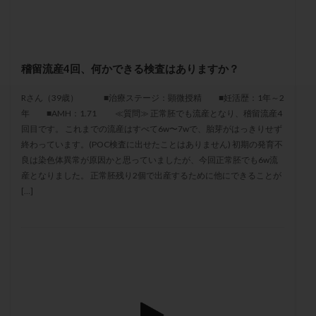
セカンドオピニオン
セックスレス
ダイエット
タイミング法
タイムラプス
ダイレクト分割
タクロリムス
チョコレート嚢胞
チラーヂン
稽留流産4回、何かできる検査はありますか？
トリオ検査
トリソミー
ネフローゼ症候群
ビタミンC
ビタミンD
ピックアップ障害
Rさん（39歳） ■治療ステージ：顕微授精 ■妊活歴：1年～2
年 ■AMH：1.71 ≪質問≫ 正常胚でも流産となり、稽留流産4
ビブラマイシン
ピル
フーナーテスト
回目です。 これまでの流産はすべて6w〜7wで、胎芽がはっきりせず
フェマーラ
フォリスチム
ブセレリン点鼻薬
終わっています。(POC検査に出せたことはありません) 初期の発育不
ブライダルチェック
フラグメント
プラセンタ
良は染色体異常が原因かと思っていましたが、今回正常胚でも6w流
産となりました。 正常胚残り2個で出産するために他にできることが
プラノバール
プラバノール
ふりかけ法
[…]
プレコンセプション
プレドニン
プレマリン
プログラフ
プロゲステロン
プロテイン
プロバイオティクス
プロラクチン
ホルモン値
ホルモン投与
ホルモン注射
ホルモン補充周期
ホルモン補充法
ホルモン補充療法
マイクロポリープ
マルチビタミン
ミトコンドリア