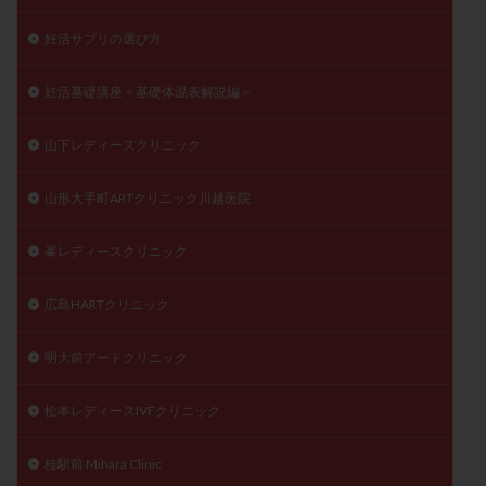
妊活サプリの選び方
妊活基礎講座＜基礎体温表解説編＞
山下レディースクリニック
山形大手町ARTクリニック川越医院
峯レディースクリニック
広島HARTクリニック
明大前アートクリニック
松本レディースIVFクリニック
桂駅前 Mihara Clinic