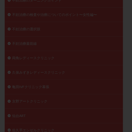
不妊治療のターニングポイント
不妊治療の検査や治療についてのポイント〜女性編〜
不妊治療の選択肢
不妊治療最前線
両角レディースクリニック
久保みずきレディースクリニック
亀田IVFクリニック幕張
京野アートクリニック
仙台ART
佐久平エンゼルクリニック