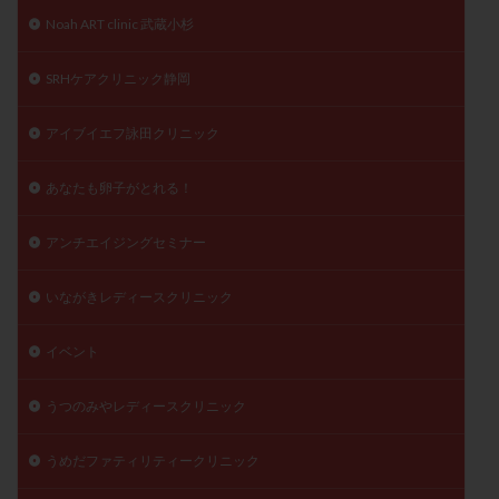
月経痛
未成熟卵
未熟卵
染色体検査
Noah ART clinic 武蔵小杉
染色体異常
栄養素
桑実胚移植
検査
SRHケアクリニック静岡
橋本病
機能性不妊
正常形態率
正常胚
正常胚率
死産
治療のやめ時
治療計画
アイブイエフ詠田クリニック
流産
流産対策
温活
漢方
無排卵
あなたも卵子がとれる！
無月経
無痛分娩
無精子症
無頭蓋症
生活習慣
生理
生理不順
生理周期
アンチエイジングセミナー
生理痛
産み分け 妊活クイズ
甲状腺
甲状腺ホルモン
甲状腺機能不全
男性ホルモン
いながきレディースクリニック
男性不妊
病院選び
痛み
瘢痕症候群
イベント
着床
着床の検査
着床の窓
着床不全
着床前診断
着床率
着床痛
着床障害
うつのみやレディースクリニック
睡眠薬
禁欲
移植
移植のタイミング
移植周期
移植後
移植後の過ごし方
移植時期
うめだファティリティークリニック
稽留流産
空胞
筋膜下筋腫
粘膜下筋腫