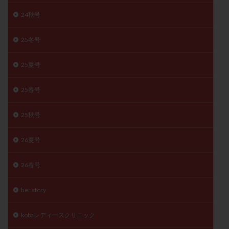
子宮奇形
子宮後屈
子宮筋腫
24秋号
子宮筋腫，妊活クイズ
子宮腺筋症
子宮鏡検査
25冬号
射精障害
屈折
帝王切開
帝王切開瘢痕症候群
後屈子宮
性交渉
性交障害
性感染症
25夏号
性行為
慢性子宮内膜炎
成熟卵
抗TPO抗体
抗うつ剤
抗カルジオリピン抗体
25春号
抗セントロメア抗体
抗リン脂質抗体
抗核抗体
25秋号
抗生剤
抗精子抗体
抗酸化成分
排卵
排卵予定日
排卵出血
排卵刺激
排卵周期
26夏号
排卵周期法
排卵日
排卵日検査薬
排卵検査薬
排卵痛
排卵誘発
排卵誘発剤
排卵誘発法
26春号
排卵障害
採卵
採卵後の過ごし方
採卵数
her story
採精
断乳
新鮮卵子
新鮮精子
新鮮胚移植
早期卵巣不全
早発卵巣不全
kobaレディースクリニック
更年期
月経不順
月経周期
月経困難