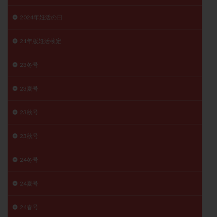
卵管留血症
卵管通水
卵管造影
卵管造影検査
2024年妊活の日
卵管閉塞
卵胞
卵質
原因不明
双子
反復流産
反復着床不全
受精
受精卵
21年版妊活検定
受精卵凍結
受精率
受精障害
喫煙
培養
23冬号
培養士
基礎体温
基礎体温表
変形卵
変性卵
多嚢胞性卵巣症候群
多核受精
23夏号
多精子授精
夫婦生活
奇形率
妊娠
妊娠リスク
妊娠初期
妊娠判定
妊娠検査薬
23秋号
妊娠率
妊娠継続
妊娠継続率
妊活
23秋号
妊活クイズ
妊活デビュー
妊活再開
婦人科疾患
子宮
子宮内フローラ
24冬号
子宮内細菌叢検査
子宮内膜
子宮内膜ポリープ
子宮内膜受容能検査
子宮内膜炎
24夏号
子宮内膜異型増殖症
子宮内膜症
子宮内膜症性嚢胞
24春号
子宮卵管造影検査
子宮収縮
子宮外妊娠