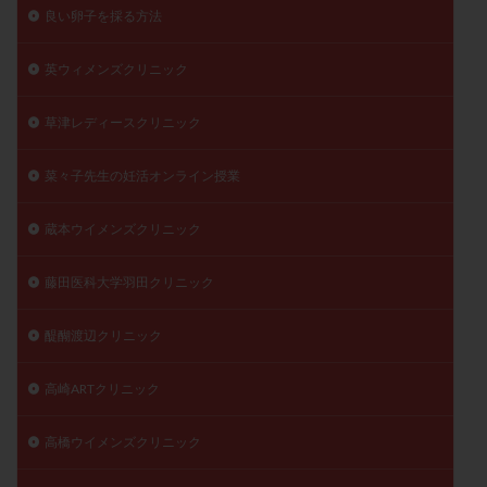
良い卵子を採る方法
英ウィメンズクリニック
草津レディースクリニック
菜々子先生の妊活オンライン授業
蔵本ウイメンズクリニック
藤田医科大学羽田クリニック
醍醐渡辺クリニック
高崎ARTクリニック
高橋ウイメンズクリニック