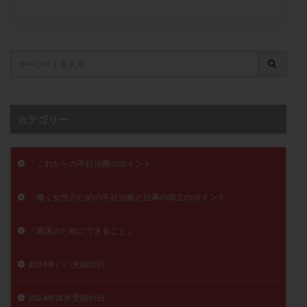
保険適用
偽嚢胞
偽閉経療法
先天性甲状腺機能低下症
先進医療
免疫異常
内膜スクラッチ
再発率
再開
凍結卵
凍結卵子
凍結卵移送
凍結精子
凍結胚
凍結胚盤胞
凍結胚移植
凍結胚移植移植
出産リスク
出産後
出血性黄体
分割胚
カテゴリー
分割胚凍結
初期胚
初期胚凍結
初期胚移植
初診
刺激周期
刺激方法
刺激法
「これからの不妊治療のポイント」
前核期凍結
副作用
化学流産
医療保険
卵の数
卵の質
卵の輸送
卵子
「働く女性のための不妊治療と仕事の両立のポイント」
卵子の老化
卵子の質
卵子凍結
卵子提供
『着床のためにできること』
卵巣
卵巣の吊り上げ
卵巣刺激
卵巣嚢腫
卵巣多孔
卵巣年齢
卵巣機能
卵巣機能不全
2024年いい夫婦の日
卵巣機能低下
卵巣過剰刺激症候群
卵管
卵管切除
卵管卵巣膿瘍
卵管水腫
卵管狭窄
2024年体外受精の日