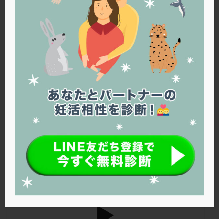
PQQ
PRP療法
SEET法
SLE
TESE
Th検査
TORIO検査
TRIO検査
ZyMot
アシストハッチング
アスピリン
アンタゴニスト法
精液検査のタイミングについて
アンチエイジング
インスリン抵抗性
イントラリピッド
ウトロゲスタン
エコー
■ニックネーム：さやさん（39歳） ■治療ステージ：通院にて
タイミング法 ■妊活期間：1～2年 ■質問 高齢出産になるた
エストラーナテープ
エストロゲン
オビドレル
め、できるだけ早く効果のある方法がいいと思っています。夫が検査
おりもの
カウフマン療法
カウンセリング
に行ったら、「精液検査よりも先にCTを撮った」、「精液検査は次
ガニレスト
カバサール
カフェイン
回と言われた」とのことでしたが、それは普通の流れなのでしょう
か？夫に検査に行ってもらうまでもかなり時間がかかったので、でき
カルシウムイオノファ
カンジタ
クラミジア
るだけ少ない回数で済ませ […]
クリニック選び
グレード
クロミッド
クロミフェン
ゴナールエフ
コロナウイルス
コロナワクチン
サウナ
サプリ
サプリメント
内田クリニック
シート法
シェーングレン症候群
ショート法
シリンジ法
スクラッチ
ステップアップ
ステップダウン
ストレス
スプリット