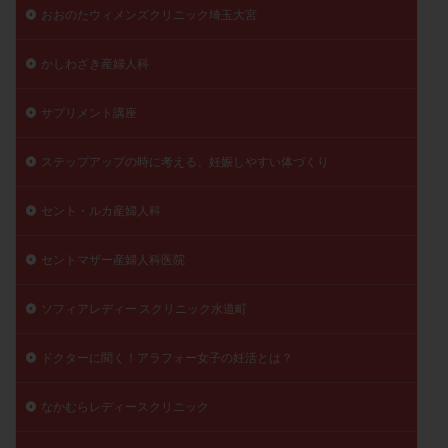
おおのたウィメンズクリニック埼玉大宮
精子
精子の質
精子凍結
精子提供
精子減少症
精子無力症
精液検査
精神安定剤
かしわざき産婦人科
精索静脈瘤
糖質
経血量
経過措置
絨毛染色体検査
絨毛組織
絨毛膜下血腫
サプリメント講座
肝機能障害
肥満
胎嚢
胎盤ポリープ
胚
ステップアップの時に考える、妊娠しやすい体づくり
胚培養
胚盤胞
胚盤胞到達率
胚盤胞移植
胚移植
腹腔鏡手術
腹腔鏡検査
膣内射精障害
セント・ルカ産婦人科
膿精液症
自己注射
自然周期
自然妊娠
セントマザー産婦人科医院
自然排卵周期
自然移植周期
自費診療
良好胚
良好胚盤胞
葉酸
融解方法
血流改善
ソフィアレディー スクリニック水道町
視床下部
貧血
貯卵
費用
転座
転院
透明帯除去培養
通院
通院回数
ドクターに聞く！アラフォー女子の妊活とは？
通院頻度
連続採卵
運動
過分割胚
なかむらレディースクリニック
過食嘔吐
遺伝子異常
遺残卵胞
遺残胎盤
里親
閉塞性無精子症
閉経
陰性