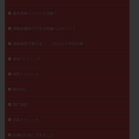
体外受精ってどんな治療？
保険診療内でできる妊娠へのポイント
保険適用で変わる！ これからの不妊治療
俵IVFクリニック
内田クリニック
卵の話し
厚仁病院
大島クリニック
妊娠のためにできること