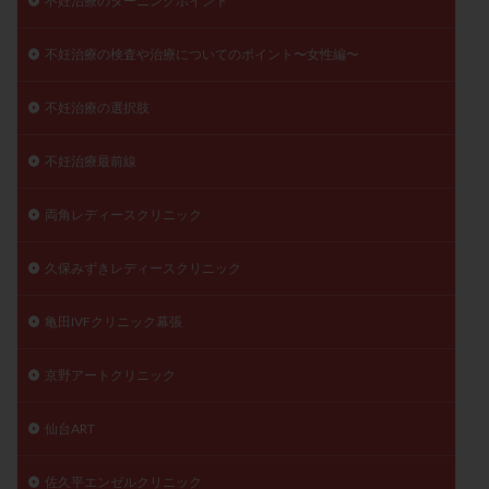
不妊治療のターニングポイント
不妊治療の検査や治療についてのポイント〜女性編〜
不妊治療の選択肢
不妊治療最前線
両角レディースクリニック
久保みずきレディースクリニック
亀田IVFクリニック幕張
京野アートクリニック
仙台ART
佐久平エンゼルクリニック