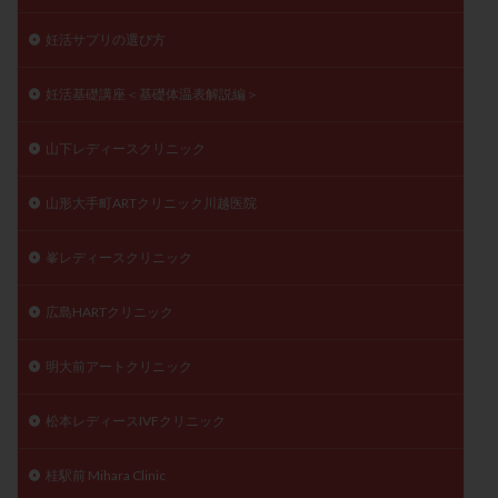
妊活サプリの選び方
妊活基礎講座＜基礎体温表解説編＞
山下レディースクリニック
山形大手町ARTクリニック川越医院
峯レディースクリニック
広島HARTクリニック
明大前アートクリニック
松本レディースIVFクリニック
桂駅前 Mihara Clinic