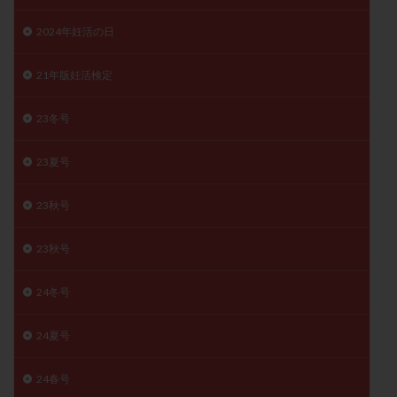
卵管留血症
卵管通水
卵管造影
卵管造影検査
2024年妊活の日
卵管閉塞
卵胞
卵質
原因不明
双子
反復流産
反復着床不全
受精
受精卵
21年版妊活検定
受精卵凍結
受精率
受精障害
喫煙
培養
23冬号
培養士
基礎体温
基礎体温表
変形卵
変性卵
多嚢胞性卵巣症候群
多核受精
23夏号
多精子授精
夫婦生活
奇形率
妊娠
妊娠リスク
妊娠初期
妊娠判定
妊娠検査薬
23秋号
妊娠率
妊娠継続
妊娠継続率
妊活
23秋号
妊活クイズ
妊活デビュー
妊活再開
婦人科疾患
子宮
子宮内フローラ
24冬号
子宮内細菌叢検査
子宮内膜
子宮内膜ポリープ
子宮内膜受容能検査
子宮内膜炎
24夏号
子宮内膜異型増殖症
子宮内膜症
子宮内膜症性嚢胞
24春号
子宮卵管造影検査
子宮収縮
子宮外妊娠