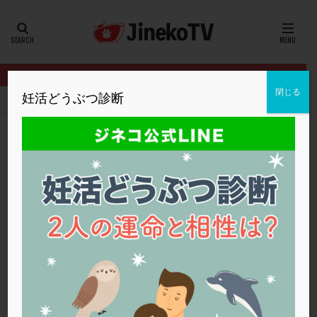
カテゴリー
タグ
閉じる
妊活どうぶつ診断
HOME
2023年
3月
20代
22冬
2人目妊活
2個戻し
2個移植
30代
3個移植
40代
AID
ALICE
AMH
ART
BMI
CD138
DC胚
DFI
MONTH
2023年3月
DHEA
E2
EMMA
EndomeTRIO検査
ERA
ERA検査
ERPeak
FSH
FST
FTカテーテル
hCG
IMSI
L-カルニチン
内田クリニック
LH
LUF
MD-TESE
MRワクチン
MTHFR
NIPT
NK活性
NK細胞
OHSS
P4
PCO
PCOS
PCOS，妊活クイズ
PCPS
PFC-FD療法
PGT-A
PICSI
PMS
PPOS法