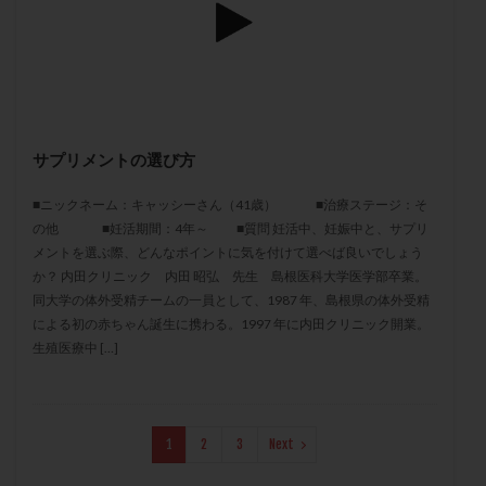
メンタル
モザイク杯
モザイク胚
ラクトバチルス
ラクトフェリン
ラパロドリリング
リュープリン
リュープロレリン注射
ルトラール
レコベル
レトロゾール
レルミナ
ロバートソン
ロング法
一般不妊治療
サプリメントの選び方
下垂体不全
不妊
不妊検査
不妊治療
■ニックネーム：キャッシーさん（41歳） ■治療ステージ：そ
不妊治療後の過ごし方
不妊症
不妊鍼灸
の他 ■妊活期間：4年～ ■質問 妊活中、妊娠中と、サプリ
不整脈
不正出血
不眠
不育症
メントを選ぶ際、どんなポイントに気を付けて選べば良いでしょう
不育症検査
両側卵管切除術
両卵管閉塞
中絶
か？ 内田クリニック 内田 昭弘 先生 島根医科大学医学部卒業。
同大学の体外受精チームの一員として、1987 年、島根県の体外受精
中隔子宮
主治医変更
乏精子症
乳がん
による初の赤ちゃん誕生に携わる。1997 年に内田クリニック開業。
乳酸菌
二人目不妊
二人目妊活
二段階胚移植
生殖医療中 […]
亜急性甲状腺炎
亜鉛
人工授精
低AMH
低グレード胚
低体重
低刺激
低年齢
低温期
体づくり
体外受精
体質改善
1
2
3
Next
体重増加
体重管理
体験談
保険診療