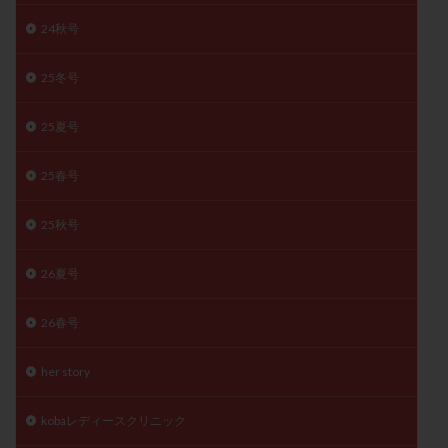
子宮奇形
子宮後屈
子宮筋腫
24秋号
子宮筋腫，妊活クイズ
子宮腺筋症
子宮鏡検査
25冬号
射精障害
屈折
帝王切開
帝王切開瘢痕症候群
後屈子宮
性交渉
性交障害
性感染症
25夏号
性行為
慢性子宮内膜炎
成熟卵
抗TPO抗体
抗うつ剤
抗カルジオリピン抗体
25春号
抗セントロメア抗体
抗リン脂質抗体
抗核抗体
25秋号
抗生剤
抗精子抗体
抗酸化成分
排卵
排卵予定日
排卵出血
排卵刺激
排卵周期
26夏号
排卵周期法
排卵日
排卵日検査薬
排卵検査薬
排卵痛
排卵誘発
排卵誘発剤
排卵誘発法
26春号
排卵障害
採卵
採卵後の過ごし方
採卵数
her story
採精
断乳
新鮮卵子
新鮮精子
新鮮胚移植
早期卵巣不全
早発卵巣不全
kobaレディースクリニック
更年期
月経不順
月経周期
月経困難