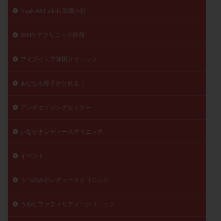
月経痛
未成熟卵
未熟卵
染色体検査
Noah ART clinic 武蔵小杉
染色体異常
栄養素
桑実胚移植
検査
SRHケアクリニック静岡
橋本病
機能性不妊
正常形態率
正常胚
正常胚率
死産
治療のやめ時
治療計画
アイブイエフ詠田クリニック
流産
流産対策
温活
漢方
無排卵
あなたも卵子がとれる！
無月経
無痛分娩
無精子症
無頭蓋症
生活習慣
生理
生理不順
生理周期
アンチエイジングセミナー
生理痛
産み分け 妊活クイズ
甲状腺
甲状腺ホルモン
甲状腺機能不全
男性ホルモン
いながきレディースクリニック
男性不妊
病院選び
痛み
瘢痕症候群
イベント
着床
着床の検査
着床の窓
着床不全
着床前診断
着床率
着床痛
着床障害
うつのみやレディースクリニック
睡眠薬
禁欲
移植
移植のタイミング
移植周期
移植後
移植後の過ごし方
移植時期
うめだファティリティークリニック
稽留流産
空胞
筋膜下筋腫
粘膜下筋腫