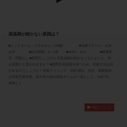
セカンドオピニオン
セックスレス
ダイエット
タイミング法
タイムラプス
ダイレクト分割
タクロリムス
チョコレート嚢胞
チラーヂン
トリオ検査
トリソミー
ネフローゼ症候群
高温期が続かない原因は？
ビタミンC
ビタミンD
ピックアップ障害
■ニックネーム：のぞみさん（40歳） ■治療ステージ：お休
ビブラマイシン
ピル
フーナーテスト
み中 ■妊活期間：2～3年 ■AMH：1.61 ■精液所
フェマーラ
フォリスチム
ブセレリン点鼻薬
見：問題なし ■質問①ここ2.3ヶ月高温期が続かなくなりました。何
ブライダルチェック
フラグメント
プラセンタ
が原因だと思われますか？ ■質問②高温期を保つため、対処方法は何
があるのでしょうか？ 内田クリニック 内田 昭弘 先生 島根医科
プラノバール
プラバノール
ふりかけ法
大学医学部卒業。同大学の体外受精チームの一員として、1987 年、
プレコンセプション
プレドニン
プレマリン
島根 […]
プログラフ
プロゲステロン
プロテイン
プロバイオティクス
プロラクチン
ホルモン値
ホルモン投与
ホルモン注射
ホルモン補充周期
内田クリニック
ホルモン補充法
ホルモン補充療法
マイクロポリープ
マルチビタミン
ミトコンドリア