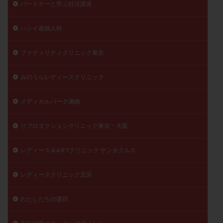
パートナーと学ぶ妊活講座
陽性反応
顕微
顕微授精
風疹
食事
食生活
養子縁組
骨盤腹膜炎
高AMH
ハシイ産婦人科
高FSH
高プロラクチン血症
高刺激
高年齢
ファティリティクリニック東京
高温期
高齢
高齢出産
黄体ホルモン
黄体化未破裂卵胞
黄体未破裂化卵胞
黄体機能不全
みのうらレディースクリニック
黄体補充
メディカルパーク湘南
検索
リプロダクションクリニック東京・大阪
レディース＆A R Tクリニック サンタクルス
レディースクリニック北浜
わたしたちの選択