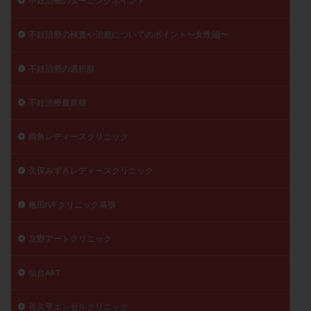
不妊治療のターニングポイント
不妊治療の検査や治療についてのポイント〜女性編〜
不妊治療の選択肢
不妊治療最前線
両角レディースクリニック
久保みずきレディースクリニック
亀田IVFクリニック幕張
京野アートクリニック
仙台ART
佐久平エンゼルクリニック