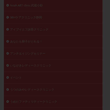
月経痛
未成熟卵
未熟卵
染色体検査
Noah ART clinic 武蔵小杉
染色体異常
栄養素
桑実胚移植
検査
SRHケアクリニック静岡
橋本病
機能性不妊
正常形態率
正常胚
正常胚率
死産
治療のやめ時
治療計画
アイブイエフ詠田クリニック
流産
流産対策
温活
漢方
無排卵
あなたも卵子がとれる！
無月経
無痛分娩
無精子症
無頭蓋症
生活習慣
生理
生理不順
生理周期
アンチエイジングセミナー
生理痛
産み分け 妊活クイズ
甲状腺
甲状腺ホルモン
甲状腺機能不全
男性ホルモン
いながきレディースクリニック
男性不妊
病院選び
痛み
瘢痕症候群
イベント
着床
着床の検査
着床の窓
着床不全
着床前診断
着床率
着床痛
着床障害
うつのみやレディースクリニック
睡眠薬
禁欲
移植
移植のタイミング
移植周期
移植後
移植後の過ごし方
移植時期
うめだファティリティークリニック
稽留流産
空胞
筋膜下筋腫
粘膜下筋腫