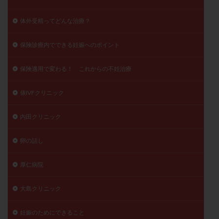
体外受精ってどんな治療？
保険診療内でできる妊娠へのポイント
保険適用で変わる！ これからの不妊治療
俵IVFクリニック
内田クリニック
卵の話し
厚仁病院
大島クリニック
妊娠のためにできること