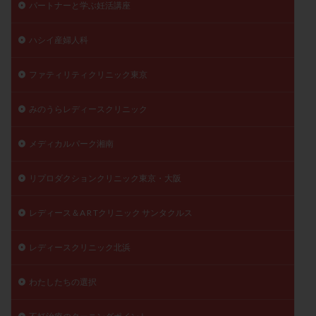
パートナーと学ぶ妊活講座
陽性反応
顕微
顕微授精
風疹
食事
食生活
養子縁組
骨盤腹膜炎
高AMH
ハシイ産婦人科
高FSH
高プロラクチン血症
高刺激
高年齢
ファティリティクリニック東京
高温期
高齢
高齢出産
黄体ホルモン
黄体化未破裂卵胞
黄体未破裂化卵胞
黄体機能不全
みのうらレディースクリニック
黄体補充
メディカルパーク湘南
検索
リプロダクションクリニック東京・大阪
レディース＆A R Tクリニック サンタクルス
レディースクリニック北浜
わたしたちの選択