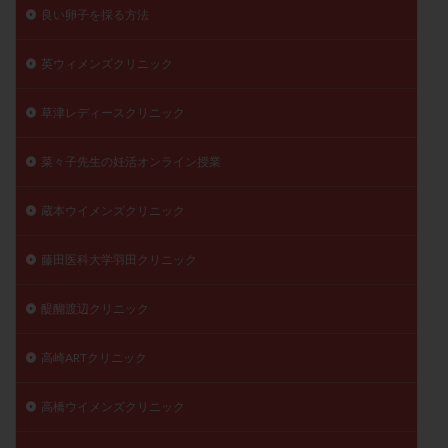
良い卵子を採る方法
英ウィメンズクリニック
草津レディースクリニック
菜々子先生の妊活オンライン授業
蔵本ウイメンズクリニック
藤田医科大学羽田クリニック
醍醐渡辺クリニック
高崎ARTクリニック
高橋ウイメンズクリニック