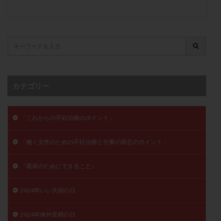
保険適用
偽嚢胞
偽閉経療法
先天性甲状腺機能低下症
先進医療
免疫異常
内膜スクラッチ
再発率
再開
凍結卵
凍結卵子
凍結卵移送
凍結精子
凍結胚
凍結胚盤胞
凍結胚移植
凍結胚移植移植
出産リスク
出産後
出血性黄体
分割胚
カテゴリー
分割胚凍結
初期胚
初期胚凍結
初期胚移植
初診
刺激周期
刺激方法
刺激法
「これからの不妊治療のポイント」
前核期凍結
副作用
化学流産
医療保険
卵の数
卵の質
卵の輸送
卵子
「働く女性のための不妊治療と仕事の両立のポイント」
卵子の老化
卵子の質
卵子凍結
卵子提供
『着床のためにできること』
卵巣
卵巣の吊り上げ
卵巣刺激
卵巣嚢腫
卵巣多孔
卵巣年齢
卵巣機能
卵巣機能不全
2024年いい夫婦の日
卵巣機能低下
卵巣過剰刺激症候群
卵管
卵管切除
卵管卵巣膿瘍
卵管水腫
卵管狭窄
2024年体外受精の日