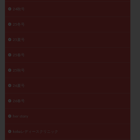
子宮奇形
子宮後屈
子宮筋腫
24秋号
子宮筋腫，妊活クイズ
子宮腺筋症
子宮鏡検査
25冬号
射精障害
屈折
帝王切開
帝王切開瘢痕症候群
後屈子宮
性交渉
性交障害
性感染症
25夏号
性行為
慢性子宮内膜炎
成熟卵
抗TPO抗体
抗うつ剤
抗カルジオリピン抗体
25春号
抗セントロメア抗体
抗リン脂質抗体
抗核抗体
25秋号
抗生剤
抗精子抗体
抗酸化成分
排卵
排卵予定日
排卵出血
排卵刺激
排卵周期
26夏号
排卵周期法
排卵日
排卵日検査薬
排卵検査薬
排卵痛
排卵誘発
排卵誘発剤
排卵誘発法
26春号
排卵障害
採卵
採卵後の過ごし方
採卵数
her story
採精
断乳
新鮮卵子
新鮮精子
新鮮胚移植
早期卵巣不全
早発卵巣不全
kobaレディースクリニック
更年期
月経不順
月経周期
月経困難