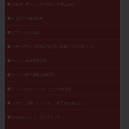
おおのたウィメンズクリニック埼玉大宮
精子
精子の質
精子凍結
精子提供
精子減少症
精子無力症
精液検査
精神安定剤
かしわざき産婦人科
精索静脈瘤
糖質
経血量
経過措置
絨毛染色体検査
絨毛組織
絨毛膜下血腫
サプリメント講座
肝機能障害
肥満
胎嚢
胎盤ポリープ
胚
ステップアップの時に考える、妊娠しやすい体づくり
胚培養
胚盤胞
胚盤胞到達率
胚盤胞移植
胚移植
腹腔鏡手術
腹腔鏡検査
膣内射精障害
セント・ルカ産婦人科
膿精液症
自己注射
自然周期
自然妊娠
セントマザー産婦人科医院
自然排卵周期
自然移植周期
自費診療
良好胚
良好胚盤胞
葉酸
融解方法
血流改善
ソフィアレディー スクリニック水道町
視床下部
貧血
貯卵
費用
転座
転院
透明帯除去培養
通院
通院回数
ドクターに聞く！アラフォー女子の妊活とは？
通院頻度
連続採卵
運動
過分割胚
なかむらレディースクリニック
過食嘔吐
遺伝子異常
遺残卵胞
遺残胎盤
里親
閉塞性無精子症
閉経
陰性