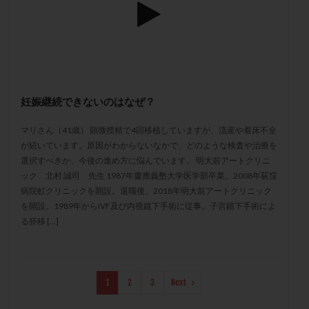
メンタル
モザイク杯
モザイク胚
ラクトバチルス
ラクトフェリン
ラパロドリリング
リュープリン
リュープロレリン注射
ルトラール
レコベル
レトロゾール
レルミナ
ロバートソン
ロング法
一般不妊治療
妊娠継続できないのはなぜ？
下垂体不全
不妊
不妊検査
不妊治療
マリさん（41歳） 顕微授精で4回移植していますが、流産や着床不全
不妊治療後の過ごし方
不妊症
不妊鍼灸
が続いています。原因がわからないなかで、どのような検査や治療を
不整脈
不正出血
不眠
不育症
選択すべきか、今後の進め方に悩んでいます。 明大前アートクリニ
不育症検査
両側卵管切除術
両卵管閉塞
中絶
ック 北村 誠司 先生 1987年慶應義塾大学医学部卒業。2008年荻窪
病院虹クリニックを開設。退職後、2018年明大前アートクリニック
中隔子宮
主治医変更
乏精子症
乳がん
を開設。1989年からIVF及び内視鏡下手術に従事。子宮鏡下手術によ
乳酸菌
二人目不妊
二人目妊活
二段階胚移植
る胚移 […]
亜急性甲状腺炎
亜鉛
人工授精
低AMH
低グレード胚
低体重
低刺激
低年齢
低温期
体づくり
体外受精
体質改善
1
2
3
Next
体重増加
体重管理
体験談
保険診療