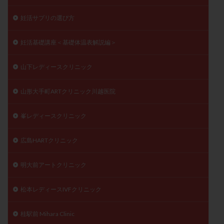
妊活サプリの選び方
妊活基礎講座＜基礎体温表解説編＞
山下レディースクリニック
山形大手町ARTクリニック川越医院
峯レディースクリニック
広島HARTクリニック
明大前アートクリニック
松本レディースIVFクリニック
桂駅前 Mihara Clinic