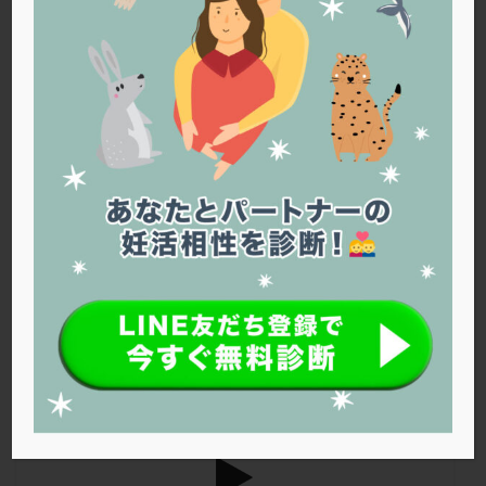
PQQ
PRP療法
SEET法
SLE
TESE
Th検査
TORIO検査
TRIO検査
ZyMot
アシストハッチング
アスピリン
アンタゴニスト法
採卵後の移植の時期について
アンチエイジング
インスリン抵抗性
イントラリピッド
ウトロゲスタン
エコー
ぐりーんさん（32歳） 採卵後の移植を3月末と7月のどちらにするべ
きか迷っています。仕事の関係で、ストレスがないのは7月なのです
エストラーナテープ
エストロゲン
オビドレル
が、それまで待つのもストレスになりそうです。 神谷レディースク
おりもの
カウフマン療法
カウンセリング
リニック 岩見 菜々子 先生 札幌医科大学卒業。2014 年より神谷レ
ガニレスト
カバサール
カフェイン
ディースクリニック勤務。日本生殖医学会生殖医療専門医。日本産科
婦人科学会認定専門医。日本抗加齢医学会専門医。日本抗加齢医学会
カルシウムイオノファ
カンジタ
クラミジア
専門医。臨床遺伝 […]
クリニック選び
グレード
クロミッド
クロミフェン
ゴナールエフ
コロナウイルス
コロナワクチン
サウナ
サプリ
サプリメント
26夏号
シート法
シェーングレン症候群
ショート法
シリンジ法
スクラッチ
ステップアップ
ステップダウン
ストレス
スプリット