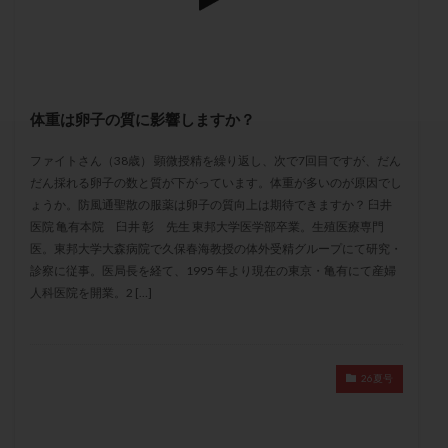
セカンドオピニオン
セックスレス
ダイエット
タイミング法
タイムラプス
ダイレクト分割
タクロリムス
チョコレート嚢胞
チラーヂン
トリオ検査
トリソミー
ネフローゼ症候群
体重は卵子の質に影響しますか？
ビタミンC
ビタミンD
ピックアップ障害
ファイトさん（38歳） 顕微授精を繰り返し、次で7回目ですが、だん
ビブラマイシン
ピル
フーナーテスト
だん採れる卵子の数と質が下がっています。体重が多いのが原因でし
フェマーラ
フォリスチム
ブセレリン点鼻薬
ょうか。防風通聖散の服薬は卵子の質向上は期待できますか？ 臼井
ブライダルチェック
フラグメント
プラセンタ
医院 亀有本院 臼井 彰 先生 東邦大学医学部卒業。生殖医療専門
医。東邦大学大森病院で久保春海教授の体外受精グループにて研究・
プラノバール
プラバノール
ふりかけ法
診察に従事。医局長を経て、1995 年より現在の東京・亀有にて産婦
プレコンセプション
プレドニン
プレマリン
人科医院を開業。2 […]
プログラフ
プロゲステロン
プロテイン
プロバイオティクス
プロラクチン
ホルモン値
ホルモン投与
ホルモン注射
ホルモン補充周期
26夏号
ホルモン補充法
ホルモン補充療法
マイクロポリープ
マルチビタミン
ミトコンドリア