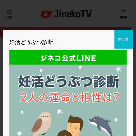
カテゴリー
タグ
閉じる
妊活どうぶつ診断
HOME
2026年
5月
20代
22冬
2人目妊活
2個戻し
2個移植
30代
3個移植
40代
AID
ALICE
AMH
ART
BMI
CD138
DC胚
DFI
MONTH
2026年5月
DHEA
E2
EMMA
EndomeTRIO検査
ERA
ERA検査
ERPeak
FSH
FST
FTカテーテル
hCG
IMSI
L-カルニチン
26夏号
LH
LUF
MD-TESE
MRワクチン
MTHFR
NIPT
NK活性
NK細胞
OHSS
P4
PCO
PCOS
PCOS，妊活クイズ
PCPS
PFC-FD療法
PGT-A
PICSI
PMS
PPOS法