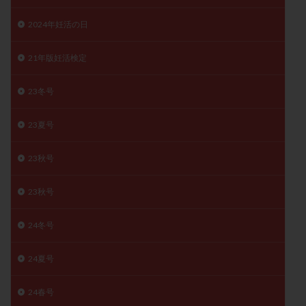
卵管留血症
卵管通水
卵管造影
卵管造影検査
2024年妊活の日
卵管閉塞
卵胞
卵質
原因不明
双子
反復流産
反復着床不全
受精
受精卵
21年版妊活検定
受精卵凍結
受精率
受精障害
喫煙
培養
23冬号
培養士
基礎体温
基礎体温表
変形卵
変性卵
多嚢胞性卵巣症候群
多核受精
23夏号
多精子授精
夫婦生活
奇形率
妊娠
妊娠リスク
妊娠初期
妊娠判定
妊娠検査薬
23秋号
妊娠率
妊娠継続
妊娠継続率
妊活
23秋号
妊活クイズ
妊活デビュー
妊活再開
婦人科疾患
子宮
子宮内フローラ
24冬号
子宮内細菌叢検査
子宮内膜
子宮内膜ポリープ
子宮内膜受容能検査
子宮内膜炎
24夏号
子宮内膜異型増殖症
子宮内膜症
子宮内膜症性嚢胞
24春号
子宮卵管造影検査
子宮収縮
子宮外妊娠