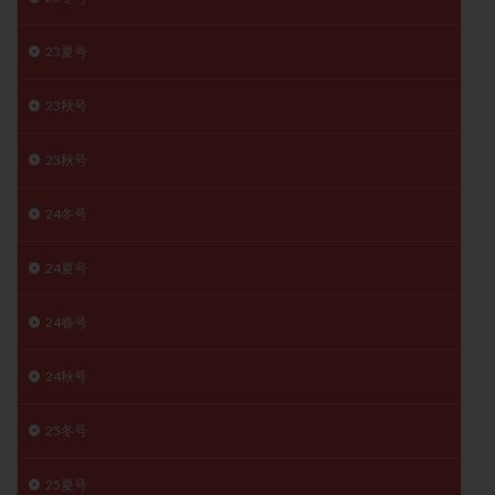
子宮奇形
子宮後屈
子宮筋腫
23夏号
子宮筋腫，妊活クイズ
子宮腺筋症
子宮鏡検査
射精障害
屈折
帝王切開
帝王切開瘢痕症候群
23秋号
後屈子宮
性交渉
性交障害
性感染症
性行為
慢性子宮内膜炎
成熟卵
抗TPO抗体
23秋号
抗うつ剤
抗カルジオリピン抗体
24冬号
抗セントロメア抗体
抗リン脂質抗体
抗核抗体
抗生剤
抗精子抗体
抗酸化成分
排卵
24夏号
排卵予定日
排卵出血
排卵刺激
排卵周期
排卵周期法
排卵日
排卵日検査薬
排卵検査薬
24春号
排卵痛
排卵誘発
排卵誘発剤
排卵誘発法
24秋号
排卵障害
採卵
採卵後の過ごし方
採卵数
採精
断乳
新鮮卵子
新鮮精子
25冬号
新鮮胚移植
早期卵巣不全
早発卵巣不全
更年期
月経不順
月経周期
月経困難
25夏号