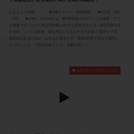
セカンドオピニオン
セックスレス
ダイエット
ななさん（34歳） ■治療ステージ：顕微授精 ■妊活歴：2年
タイミング法
タイムラプス
ダイレクト分割
～3年 ■AMH：1.2(2025.1) ■治療状況 2025/7 トリオ検査 アリ
タクロリムス
チョコレート嚢胞
チラーヂン
ス検査で引っかかり抗生剤内服 2025/11 移植③ ホルモン補充周期 5日
トリオ検査
トリソミー
ネフローゼ症候群
目4AB シート法実施 陽性判定になるも子宮外妊娠 ≪質問≫ 子宮
腺筋症があるためか、なかなか着床せず、移植3回目で初めて陽性に
ビタミンC
ビタミンD
ピックアップ障害
なりましたが、子宮外妊娠でした。 年齢や低 […]
ビブラマイシン
ピル
フーナーテスト
フェマーラ
フォリスチム
ブセレリン点鼻薬
ブライダルチェック
フラグメント
プラセンタ
松本レディースIVFクリニック
プラノバール
プラバノール
ふりかけ法
プレコンセプション
プレドニン
プレマリン
プログラフ
プロゲステロン
プロテイン
プロバイオティクス
プロラクチン
ホルモン値
ホルモン投与
ホルモン注射
ホルモン補充周期
ホルモン補充法
ホルモン補充療法
マイクロポリープ
マルチビタミン
ミトコンドリア