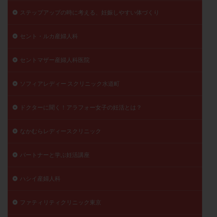
陽性反応
顕微
顕微授精
風疹
食事
ステップアップの時に考える、妊娠しやすい体づくり
食生活
養子縁組
骨盤腹膜炎
高AMH
セント・ルカ産婦人科
高FSH
高プロラクチン血症
高刺激
高年齢
高温期
高齢
高齢出産
黄体ホルモン
セントマザー産婦人科医院
黄体化未破裂卵胞
黄体未破裂化卵胞
黄体機能不全
ソフィアレディー スクリニック水道町
黄体補充
ドクターに聞く！アラフォー女子の妊活とは？
検索
なかむらレディースクリニック
パートナーと学ぶ妊活講座
ハシイ産婦人科
ファティリティクリニック東京