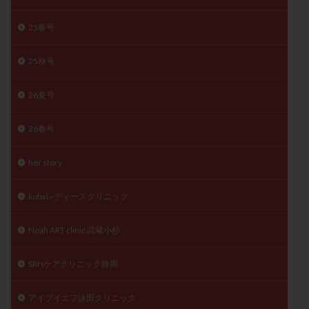
月経痛
未成熟卵
未熟卵
染色体検査
25春号
染色体異常
栄養素
桑実胚移植
検査
橋本病
機能性不妊
正常形態率
正常胚
25秋号
正常胚率
死産
治療のやめ時
治療計画
26夏号
流産
流産対策
温活
漢方
無排卵
無月経
無痛分娩
無精子症
無頭蓋症
26春号
生活習慣
生理
生理不順
生理周期
生理痛
産み分け 妊活クイズ
甲状腺
her story
甲状腺ホルモン
甲状腺機能不全
男性ホルモン
kobaレディースクリニック
男性不妊
病院選び
痛み
瘢痕症候群
着床
着床の検査
着床の窓
着床不全
Noah ART clinic 武蔵小杉
着床前診断
着床率
着床痛
着床障害
睡眠薬
禁欲
移植
移植のタイミング
SRHケアクリニック静岡
移植周期
移植後
移植後の過ごし方
移植時期
アイブイエフ詠田クリニック
稽留流産
空胞
筋膜下筋腫
粘膜下筋腫