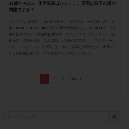
31歳でPCOS、化学流産ばかり。。。原因は卵子の質の
保険適用
偽嚢胞
偽閉経療法
問題ですか？
先天性甲状腺機能低下症
先進医療
免疫異常
内膜スクラッチ
再発率
再開
凍結卵
おもちさん（31歳） ■治療ステージ：体外受精 ■妊活歴：2年～3
年 ■AMH：10.25 ■治療状況 卵管造影異常なし 2025年11月 子宮
凍結卵子
凍結卵移送
凍結精子
凍結胚
鏡検査異常なし 不育症採血(甲状腺、プロテインS、プロテインC、抗
凍結胚盤胞
凍結胚移植
凍結胚移植移植
核抗体、抗DNA抗体、CLβ2GP1、LADRVVT)異常なし、プロラクチン
19.5、フェリチン30 主治医には、追加で必要な検査はなく、着床で
出産リスク
出産後
出血性黄体
分割胚
きる胚盤胞に巡り合うまで移植するしかないと言 […]
分割胚凍結
初期胚
初期胚凍結
初期胚移植
初診
刺激周期
刺激方法
刺激法
前核期凍結
副作用
化学流産
医療保険
1
2
3
Next
卵の数
卵の質
卵の輸送
卵子
卵子の老化
卵子の質
卵子凍結
卵子提供
卵巣
卵巣の吊り上げ
卵巣刺激
卵巣嚢腫
卵巣多孔
卵巣年齢
卵巣機能
卵巣機能不全
卵巣機能低下
卵巣過剰刺激症候群
卵管
卵管切除
卵管卵巣膿瘍
卵管水腫
卵管狭窄