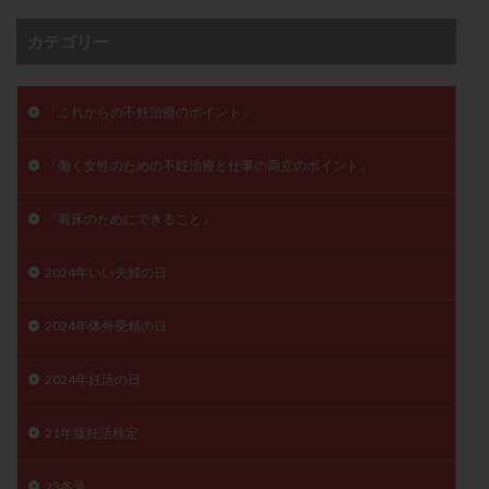
卵管留血症
卵管通水
卵管造影
卵管造影検査
カテゴリー
卵管閉塞
卵胞
卵質
原因不明
双子
反復流産
反復着床不全
受精
受精卵
「これからの不妊治療のポイント」
受精卵凍結
受精率
受精障害
喫煙
培養
培養士
基礎体温
基礎体温表
変形卵
「働く女性のための不妊治療と仕事の両立のポイント」
変性卵
多嚢胞性卵巣症候群
多核受精
多精子授精
夫婦生活
奇形率
妊娠
『着床のためにできること』
妊娠リスク
妊娠初期
妊娠判定
妊娠検査薬
2024年いい夫婦の日
妊娠率
妊娠継続
妊娠継続率
妊活
妊活クイズ
妊活デビュー
妊活再開
2024年体外受精の日
婦人科疾患
子宮
子宮内フローラ
子宮内細菌叢検査
子宮内膜
子宮内膜ポリープ
2024年妊活の日
子宮内膜受容能検査
子宮内膜炎
21年版妊活検定
子宮内膜異型増殖症
子宮内膜症
子宮内膜症性嚢胞
子宮卵管造影検査
子宮収縮
子宮外妊娠
23冬号