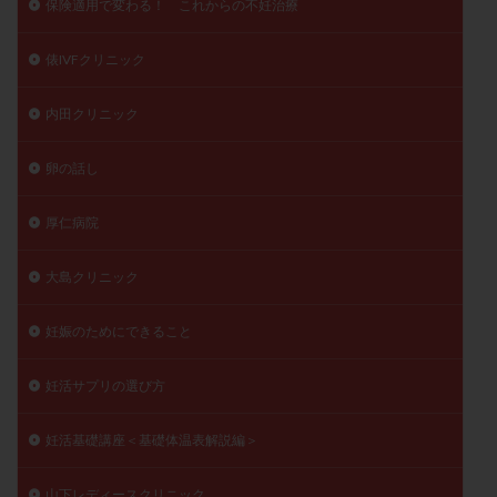
保険適用で変わる！ これからの不妊治療
俵IVFクリニック
内田クリニック
卵の話し
厚仁病院
大島クリニック
妊娠のためにできること
妊活サプリの選び方
妊活基礎講座＜基礎体温表解説編＞
山下レディースクリニック