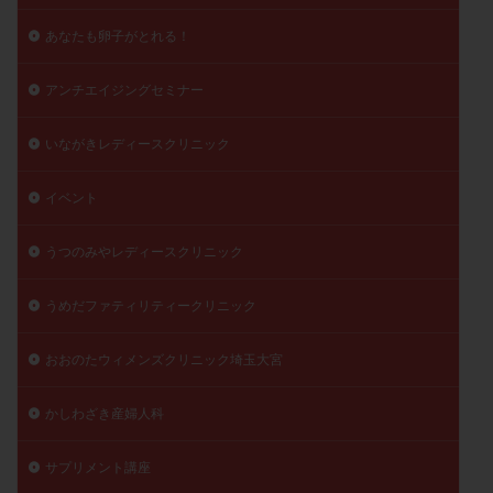
精子
精子の質
精子凍結
精子提供
あなたも卵子がとれる！
精子減少症
精子無力症
精液検査
精神安定剤
アンチエイジングセミナー
精索静脈瘤
糖質
経血量
経過措置
絨毛染色体検査
絨毛組織
絨毛膜下血腫
いながきレディースクリニック
肝機能障害
肥満
胎嚢
胎盤ポリープ
胚
胚培養
胚盤胞
胚盤胞到達率
胚盤胞移植
イベント
胚移植
腹腔鏡手術
腹腔鏡検査
膣内射精障害
うつのみやレディースクリニック
膿精液症
自己注射
自然周期
自然妊娠
自然排卵周期
自然移植周期
自費診療
良好胚
うめだファティリティークリニック
良好胚盤胞
葉酸
融解方法
血流改善
視床下部
貧血
貯卵
費用
転座
おおのたウィメンズクリニック埼玉大宮
転院
透明帯除去培養
通院
通院回数
かしわざき産婦人科
通院頻度
連続採卵
運動
過分割胚
過食嘔吐
遺伝子異常
遺残卵胞
遺残胎盤
サプリメント講座
里親
閉塞性無精子症
閉経
陰性