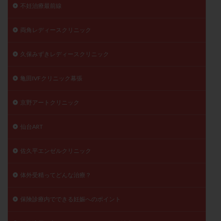
不妊治療最前線
両角レディースクリニック
久保みずきレディースクリニック
亀田IVFクリニック幕張
京野アートクリニック
仙台ART
佐久平エンゼルクリニック
体外受精ってどんな治療？
保険診療内でできる妊娠へのポイント