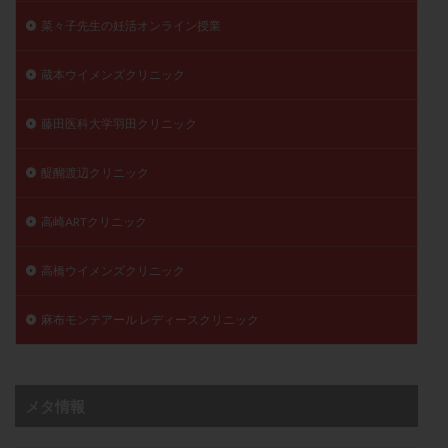
菜々子先生の妊活オンライン授業
蔵本ウイメンズクリニック
藤田医科大学羽田クリニック
醍醐渡辺クリニック
高崎ARTクリニック
高橋ウイメンズクリニック
麻布モンテアール レディースクリニック
メタ情報