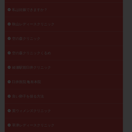
私は妊娠できますか？
秋山レディースクリニック
空の森クリニック
空の森クリニックくるめ
綾瀬駅前臼井クリニック
臼井医院 亀有本院
良い卵子を採る方法
英ウィメンズクリニック
草津レディースクリニック