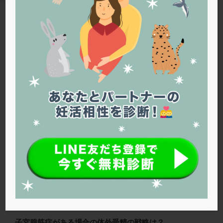
PQQ
PRP療法
SEET法
SLE
TESE
Th検査
TORIO検査
TRIO検査
ZyMot
TAG
アシストハッチング
アスピリン
アンタゴニスト法
体外受精
アンチエイジング
インスリン抵抗性
イントラリピッド
ウトロゲスタン
エコー
Warning
: Trying to access array offset on false in
/home/r1212655/public_html/jineko.tv/wp-content/themes/the-
エストラーナテープ
エストロゲン
オビドレル
thor/tag.php
on line
43
おりもの
カウフマン療法
カウンセリング
ガニレスト
カバサール
カフェイン
松本レディースIVFクリニック
カルシウムイオノファ
カンジタ
クラミジア
クリニック選び
グレード
クロミッド
クロミフェン
ゴナールエフ
コロナウイルス
コロナワクチン
サウナ
サプリ
サプリメント
シート法
シェーングレン症候群
ショート法
シリンジ法
スクラッチ
ステップアップ
ステップダウン
ストレス
スプリット
子宮腺筋症がある場合の体外受精の戦略は？