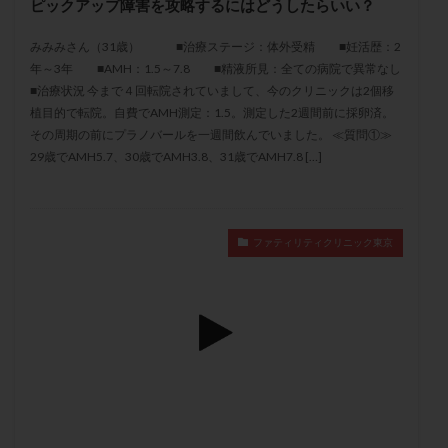
ピックアップ障害を攻略するにはどうしたらいい？
メンタル
モザイク杯
モザイク胚
ラクトバチルス
ラクトフェリン
ラパロドリリング
みみみさん（31歳） ■治療ステージ：体外受精 ■妊活歴：2
年～3年 ■AMH：1.5～7.8 ■精液所見：全ての病院で異常なし
リュープリン
リュープロレリン注射
ルトラール
■治療状況 今まで４回転院されていまして、今のクリニックは2個移
レコベル
レトロゾール
レルミナ
植目的で転院。自費でAMH測定：1.5。測定した2週間前に採卵済。
ロバートソン
ロング法
一般不妊治療
その周期の前にプラノバールを一週間飲んでいました。 ≪質問①≫
29歳でAMH5.7、30歳でAMH3.8、31歳でAMH7.8 […]
下垂体不全
不妊
不妊検査
不妊治療
不妊治療後の過ごし方
不妊症
不妊鍼灸
不整脈
不正出血
不眠
不育症
ファティリティクリニック東京
不育症検査
両側卵管切除術
両卵管閉塞
中絶
中隔子宮
主治医変更
乏精子症
乳がん
乳酸菌
二人目不妊
二人目妊活
二段階胚移植
亜急性甲状腺炎
亜鉛
人工授精
低AMH
低グレード胚
低体重
低刺激
低年齢
低温期
体づくり
体外受精
体質改善
体重増加
体重管理
体験談
保険診療