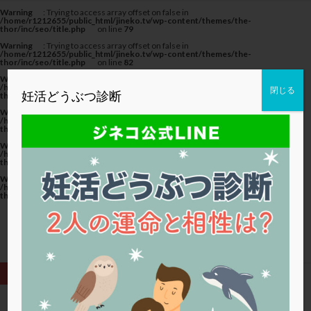
カテゴリー
Warning
: Trying to access array offset on false in
/home/r1212655/public_html/jineko.tv/wp-content/themes/the-
thor/inc/seo/title.php
on line
79
Warning
: Trying to access array offset on false in
/home/r1212655/public_html/jineko.tv/wp-content/themes/the-
thor/inc/seo/title.php
on line
82
Warning
: Trying to access array offset on false in
タグ
/home/r1212655/public_html/jineko.tv/wp-content/themes/the-
閉じる
妊活どうぶつ診断
thor/inc/seo/title.php
on line
82
20代
22冬
2人目妊活
2個戻し
2個移植
Warning
: Trying to access array offset on false in
/home/r1212655/public_html/jineko.tv/wp-content/themes/the-
thor/inc/seo/title.php
on line
79
30代
3個移植
40代
AID
ALICE
Warning
: Trying to access array offset on false in
AMH
ART
BMI
CD138
DC胚
DFI
/home/r1212655/public_html/jineko.tv/wp-content/themes/the-
thor/inc/seo/title.php
on line
82
DHEA
E2
EMMA
EndomeTRIO検査
Warning
: Trying to access array offset on false in
/home/r1212655/public_html/jineko.tv/wp-content/themes/the-
ERA
ERA検査
ERPeak
FSH
FST
thor/inc/seo/title.php
on line
82
FTカテーテル
hCG
IMSI
L-カルニチン
LH
LUF
MD-TESE
MRワクチン
MTHFR
NIPT
NK活性
NK細胞
OHSS
P4
PCO
PCOS
PCOS，妊活クイズ
PCPS
PFC-FD療法
PGT-A
PICSI
PMS
PPOS法
HOME
体外受精