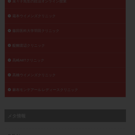
菜々子先生の妊活オンライン授業
蔵本ウイメンズクリニック
藤田医科大学羽田クリニック
醍醐渡辺クリニック
高崎ARTクリニック
高橋ウイメンズクリニック
麻布モンテアール レディースクリニック
メタ情報