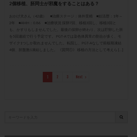
2個移植、胚同士が邪魔をすることはある？
保険適用
偽嚢胞
偽閉経療法
先天性甲状腺機能低下症
先進医療
免疫異常
おかげ犬さん（42歳） ■治療ステージ：体外受精 ■妊活歴：1年～
内膜スクラッチ
再発率
再開
凍結卵
2年 ■AMH：0.86 ■治療状況 採卵7回、移植3回し、移植3回と
も、かすりもしませんでした。最後の採卵が終わり、次は貯卵した胚
凍結卵子
凍結卵移送
凍結精子
凍結胚
を5回連続で行う予定です。 PGT-Aでは染色体異常の割合が多く、モ
凍結胚盤胞
凍結胚移植
凍結胚移植移植
ザイク1つしか取れませんでした。 転院し、PGT-Aなしで前核期凍結
4個、胚盤胞1凍結しました。 《質問①》 移植の方法として考えら […]
出産リスク
出産後
出血性黄体
分割胚
分割胚凍結
初期胚
初期胚凍結
初期胚移植
初診
刺激周期
刺激方法
刺激法
1
2
3
Next
前核期凍結
副作用
化学流産
医療保険
卵の数
卵の質
卵の輸送
卵子
卵子の老化
卵子の質
卵子凍結
卵子提供
卵巣
卵巣の吊り上げ
卵巣刺激
卵巣嚢腫
卵巣多孔
卵巣年齢
卵巣機能
卵巣機能不全
卵巣機能低下
卵巣過剰刺激症候群
卵管
卵管切除
卵管卵巣膿瘍
卵管水腫
卵管狭窄