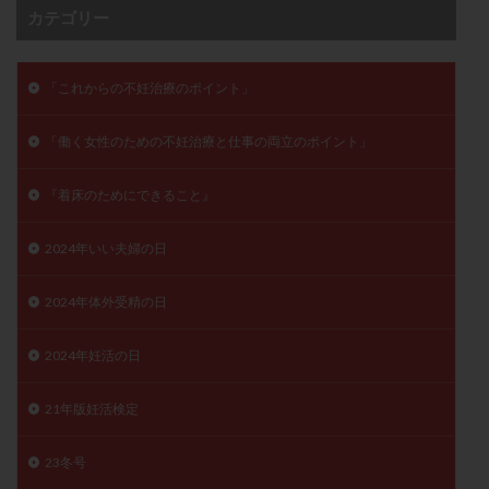
カテゴリー
卵管留血症
卵管通水
卵管造影
卵管造影検査
卵管閉塞
卵胞
卵質
原因不明
双子
反復流産
反復着床不全
受精
受精卵
「これからの不妊治療のポイント」
受精卵凍結
受精率
受精障害
喫煙
培養
「働く女性のための不妊治療と仕事の両立のポイント」
培養士
基礎体温
基礎体温表
変形卵
変性卵
多嚢胞性卵巣症候群
多核受精
『着床のためにできること』
多精子授精
夫婦生活
奇形率
妊娠
妊娠リスク
妊娠初期
妊娠判定
妊娠検査薬
2024年いい夫婦の日
妊娠率
妊娠継続
妊娠継続率
妊活
2024年体外受精の日
妊活クイズ
妊活デビュー
妊活再開
婦人科疾患
子宮
子宮内フローラ
2024年妊活の日
子宮内細菌叢検査
子宮内膜
子宮内膜ポリープ
21年版妊活検定
子宮内膜受容能検査
子宮内膜炎
子宮内膜異型増殖症
子宮内膜症
子宮内膜症性嚢胞
23冬号
子宮卵管造影検査
子宮収縮
子宮外妊娠