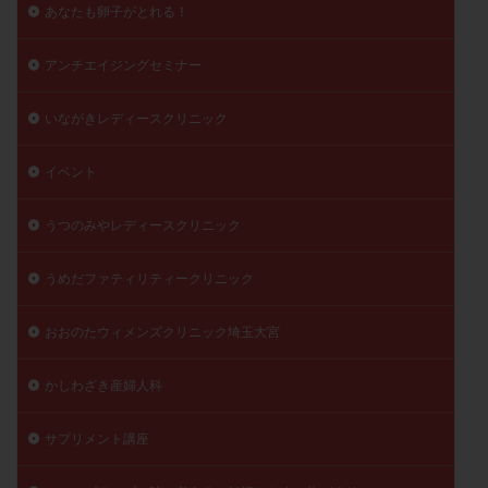
あなたも卵子がとれる！
精子
精子の質
精子凍結
精子提供
精子減少症
精子無力症
精液検査
精神安定剤
アンチエイジングセミナー
精索静脈瘤
糖質
経血量
経過措置
いながきレディースクリニック
絨毛染色体検査
絨毛組織
絨毛膜下血腫
肝機能障害
肥満
胎嚢
胎盤ポリープ
胚
イベント
胚培養
胚盤胞
胚盤胞到達率
胚盤胞移植
胚移植
腹腔鏡手術
腹腔鏡検査
膣内射精障害
うつのみやレディースクリニック
膿精液症
自己注射
自然周期
自然妊娠
うめだファティリティークリニック
自然排卵周期
自然移植周期
自費診療
良好胚
良好胚盤胞
葉酸
融解方法
血流改善
おおのたウィメンズクリニック埼玉大宮
視床下部
貧血
貯卵
費用
転座
転院
透明帯除去培養
通院
通院回数
かしわざき産婦人科
通院頻度
連続採卵
運動
過分割胚
サプリメント講座
過食嘔吐
遺伝子異常
遺残卵胞
遺残胎盤
里親
閉塞性無精子症
閉経
陰性