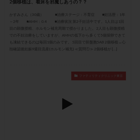
2個移植は、着床を邪魔しあうの？？
メンタル
モザイク杯
モザイク胚
ラクトバチルス
ラクトフェリン
ラパロドリリング
かすみさん（30歳） ■治療ステージ：不育症 ■妊活歴：1年
～2年 ■AMH：0.4 ■治療状況 第2子妊活中です。1人目は1回
リュープリン
リュープロレリン注射
ルトラール
目の顕微授精、ホルモン補充周期で授かりました。 2人目も顕微授精
レコベル
レトロゾール
レルミナ
での不妊治療をしていますが、AMHの低下から多くて5個採卵できて
ロバートソン
ロング法
一般不妊治療
も凍結できるのは毎回1個のみです。 5回目で胚盤胞5AB 2個移植→心
拍確認後妊娠9週目流産(ホルモン補充) ≪質問①≫ 2個移植が […]
下垂体不全
不妊
不妊検査
不妊治療
不妊治療後の過ごし方
不妊症
不妊鍼灸
不整脈
不正出血
不眠
不育症
ファティリティクリニック東京
不育症検査
両側卵管切除術
両卵管閉塞
中絶
中隔子宮
主治医変更
乏精子症
乳がん
乳酸菌
二人目不妊
二人目妊活
二段階胚移植
亜急性甲状腺炎
亜鉛
人工授精
低AMH
低グレード胚
低体重
低刺激
低年齢
低温期
体づくり
体外受精
体質改善
体重増加
体重管理
体験談
保険診療