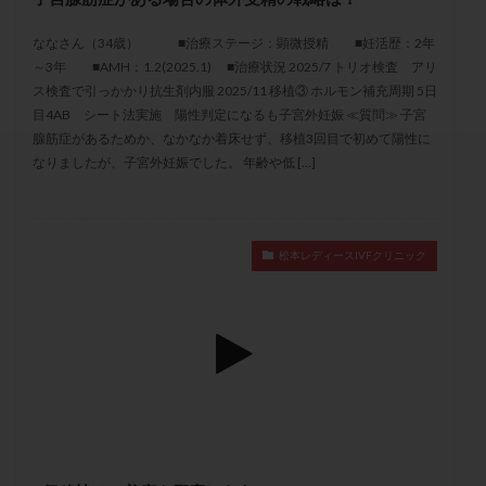
セカンドオピニオン
セックスレス
ダイエット
ななさん（34歳） ■治療ステージ：顕微授精 ■妊活歴：2年
タイミング法
タイムラプス
ダイレクト分割
～3年 ■AMH：1.2(2025.1) ■治療状況 2025/7 トリオ検査 アリ
タクロリムス
チョコレート嚢胞
チラーヂン
ス検査で引っかかり抗生剤内服 2025/11 移植③ ホルモン補充周期 5日
トリオ検査
トリソミー
ネフローゼ症候群
目4AB シート法実施 陽性判定になるも子宮外妊娠 ≪質問≫ 子宮
腺筋症があるためか、なかなか着床せず、移植3回目で初めて陽性に
ビタミンC
ビタミンD
ピックアップ障害
なりましたが、子宮外妊娠でした。 年齢や低 […]
ビブラマイシン
ピル
フーナーテスト
フェマーラ
フォリスチム
ブセレリン点鼻薬
ブライダルチェック
フラグメント
プラセンタ
松本レディースIVFクリニック
プラノバール
プラバノール
ふりかけ法
プレコンセプション
プレドニン
プレマリン
プログラフ
プロゲステロン
プロテイン
プロバイオティクス
プロラクチン
ホルモン値
ホルモン投与
ホルモン注射
ホルモン補充周期
ホルモン補充法
ホルモン補充療法
マイクロポリープ
マルチビタミン
ミトコンドリア