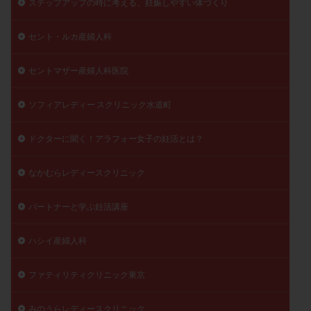
ステップアップの時に考える、妊娠しやすい体づくり
陽性反応
顕微
顕微授精
風疹
食事
セント・ルカ産婦人科
食生活
養子縁組
骨盤腹膜炎
高AMH
高FSH
高プロラクチン血症
高刺激
高年齢
セントマザー産婦人科医院
高温期
高齢
高齢出産
黄体ホルモン
黄体化未破裂卵胞
黄体未破裂化卵胞
黄体機能不全
ソフィアレディー スクリニック水道町
黄体補充
ドクターに聞く！アラフォー女子の妊活とは？
検索
なかむらレディースクリニック
パートナーと学ぶ妊活講座
ハシイ産婦人科
ファティリティクリニック東京
みのうらレディースクリニック