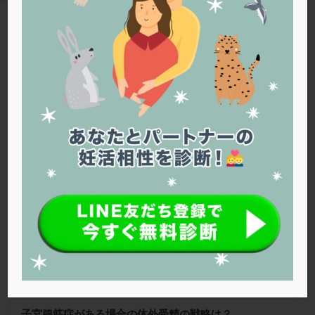
PQQ
PRP療法
SEET法
SLE
TESE
Th検査
TORIO検査
TRIO検査
ZyMot
TAG
アシストハッチング
アスピリン
アンタゴニスト法
2個移植
アンチエイジング
インスリン抵抗性
イントラリピッド
ウトロゲスタン
エコー
Warning
: Trying to access array offset on false in
/home/r1212655/public_html/jineko.tv/wp-content/themes/the-
エストラーナテープ
エストロゲン
オビドレル
thor/tag.php
on line
43
おりもの
カウフマン療法
カウンセリング
ガニレスト
カバサール
カフェイン
松本レディースIVFクリニック
カルシウムイオノファ
カンジタ
クラミジア
クリニック選び
グレード
クロミッド
クロミフェン
ゴナールエフ
コロナウイルス
コロナワクチン
サウナ
サプリ
サプリメント
シート法
シェーングレン症候群
ショート法
シリンジ法
スクラッチ
ステップアップ
ステップダウン
ストレス
スプリット
子宮腺筋症がある場合の体外受精の戦略は？