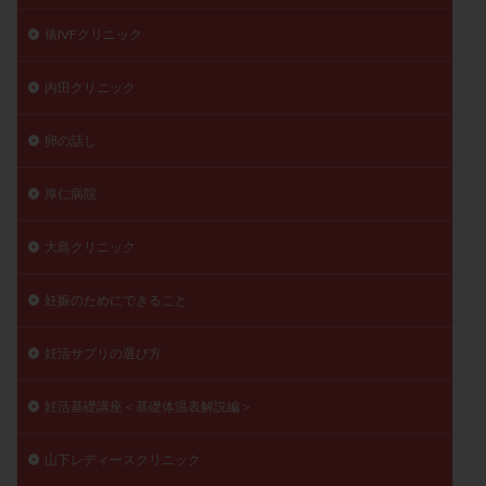
俵IVFクリニック
内田クリニック
卵の話し
厚仁病院
大島クリニック
妊娠のためにできること
妊活サプリの選び方
妊活基礎講座＜基礎体温表解説編＞
山下レディースクリニック