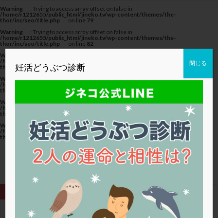
カテゴリー
Warning
: Trying to access array offset on false in
/home/r1212655/public_html/jineko.tv/wp-content/themes/the-
thor/inc/seo/title.php
on line
79
Warning
: Trying to access array offset on false in
/home/r1212655/public_html/jineko.tv/wp-content/themes/the-
thor/inc/seo/title.php
on line
82
Warning
: Trying to access array offset on false in
タグ
/home/r1212655/public_html/jineko.tv/wp-content/themes/the-
閉じる
妊活どうぶつ診断
thor/inc/seo/title.php
on line
82
20代
22冬
2人目妊活
2個戻し
2個移植
Warning
: Trying to access array offset on false in
/home/r1212655/public_html/jineko.tv/wp-content/themes/the-
thor/inc/seo/title.php
on line
79
30代
3個移植
40代
AID
ALICE
Warning
: Trying to access array offset on false in
AMH
ART
BMI
CD138
DC胚
DFI
/home/r1212655/public_html/jineko.tv/wp-content/themes/the-
thor/inc/seo/title.php
on line
82
DHEA
E2
EMMA
EndomeTRIO検査
Warning
: Trying to access array offset on false in
/home/r1212655/public_html/jineko.tv/wp-content/themes/the-
ERA
ERA検査
ERPeak
FSH
FST
thor/inc/seo/title.php
on line
82
FTカテーテル
hCG
IMSI
L-カルニチン
LH
LUF
MD-TESE
MRワクチン
MTHFR
NIPT
NK活性
NK細胞
OHSS
P4
PCO
PCOS
PCOS，妊活クイズ
PCPS
PFC-FD療法
PGT-A
PICSI
PMS
PPOS法
HOME
2個移植