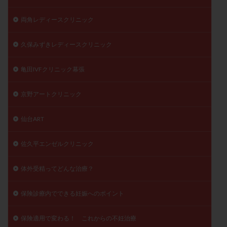
両角レディースクリニック
久保みずきレディースクリニック
亀田IVFクリニック幕張
京野アートクリニック
仙台ART
佐久平エンゼルクリニック
体外受精ってどんな治療？
保険診療内でできる妊娠へのポイント
保険適用で変わる！ これからの不妊治療