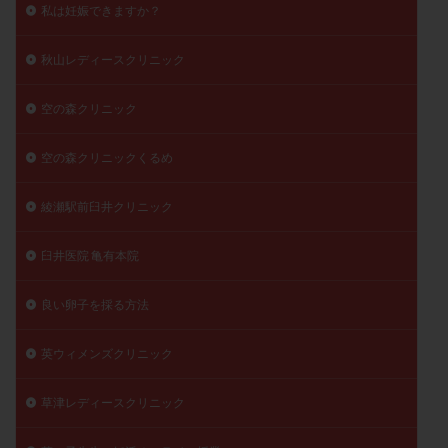
私は妊娠できますか？
秋山レディースクリニック
空の森クリニック
空の森クリニックくるめ
綾瀬駅前臼井クリニック
臼井医院 亀有本院
良い卵子を採る方法
英ウィメンズクリニック
草津レディースクリニック