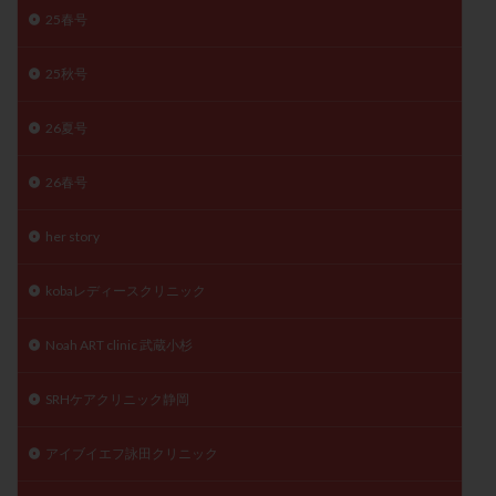
25春号
月経痛
未成熟卵
未熟卵
染色体検査
染色体異常
栄養素
桑実胚移植
検査
25秋号
橋本病
機能性不妊
正常形態率
正常胚
正常胚率
死産
治療のやめ時
治療計画
26夏号
流産
流産対策
温活
漢方
無排卵
26春号
無月経
無痛分娩
無精子症
無頭蓋症
生活習慣
生理
生理不順
生理周期
her story
生理痛
産み分け 妊活クイズ
甲状腺
甲状腺ホルモン
甲状腺機能不全
男性ホルモン
kobaレディースクリニック
男性不妊
病院選び
痛み
瘢痕症候群
Noah ART clinic 武蔵小杉
着床
着床の検査
着床の窓
着床不全
着床前診断
着床率
着床痛
着床障害
SRHケアクリニック静岡
睡眠薬
禁欲
移植
移植のタイミング
アイブイエフ詠田クリニック
移植周期
移植後
移植後の過ごし方
移植時期
稽留流産
空胞
筋膜下筋腫
粘膜下筋腫