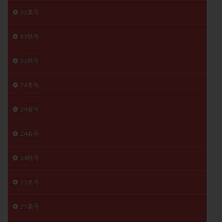
子宮奇形
子宮後屈
子宮筋腫
23夏号
子宮筋腫，妊活クイズ
子宮腺筋症
子宮鏡検査
23秋号
射精障害
屈折
帝王切開
帝王切開瘢痕症候群
後屈子宮
性交渉
性交障害
性感染症
23秋号
性行為
慢性子宮内膜炎
成熟卵
抗TPO抗体
抗うつ剤
抗カルジオリピン抗体
24冬号
抗セントロメア抗体
抗リン脂質抗体
抗核抗体
24夏号
抗生剤
抗精子抗体
抗酸化成分
排卵
排卵予定日
排卵出血
排卵刺激
排卵周期
24春号
排卵周期法
排卵日
排卵日検査薬
排卵検査薬
排卵痛
排卵誘発
排卵誘発剤
排卵誘発法
24秋号
排卵障害
採卵
採卵後の過ごし方
採卵数
25冬号
採精
断乳
新鮮卵子
新鮮精子
新鮮胚移植
早期卵巣不全
早発卵巣不全
25夏号
更年期
月経不順
月経周期
月経困難