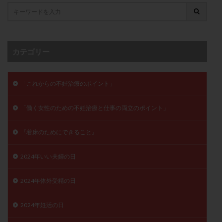
卵管留血症
卵管通水
卵管造影
卵管造影検査
卵管閉塞
卵胞
卵質
原因不明
双子
反復流産
反復着床不全
受精
受精卵
カテゴリー
受精卵凍結
受精率
受精障害
喫煙
培養
培養士
基礎体温
基礎体温表
変形卵
変性卵
多嚢胞性卵巣症候群
多核受精
「これからの不妊治療のポイント」
多精子授精
夫婦生活
奇形率
妊娠
「働く女性のための不妊治療と仕事の両立のポイント」
妊娠リスク
妊娠初期
妊娠判定
妊娠検査薬
妊娠率
妊娠継続
妊娠継続率
妊活
『着床のためにできること』
妊活クイズ
妊活デビュー
妊活再開
2024年いい夫婦の日
婦人科疾患
子宮
子宮内フローラ
子宮内細菌叢検査
子宮内膜
子宮内膜ポリープ
2024年体外受精の日
子宮内膜受容能検査
子宮内膜炎
子宮内膜異型増殖症
子宮内膜症
子宮内膜症性嚢胞
2024年妊活の日
子宮卵管造影検査
子宮収縮
子宮外妊娠