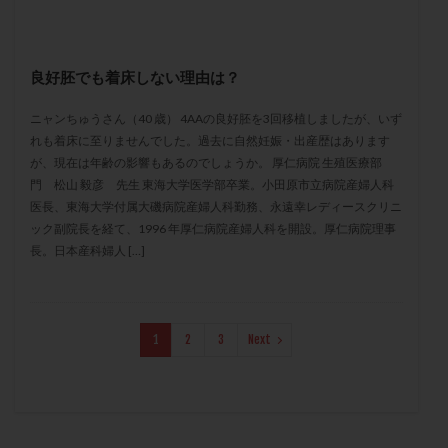
保険適用
偽嚢胞
偽閉経療法
先天性甲状腺機能低下症
先進医療
免疫異常
内膜スクラッチ
再発率
再開
凍結卵
良好胚でも着床しない理由は？
凍結卵子
凍結卵移送
凍結精子
凍結胚
ニャンちゅうさん（40 歳） 4AAの良好胚を3回移植しましたが、いず
凍結胚盤胞
凍結胚移植
凍結胚移植移植
れも着床に至りませんでした。過去に自然妊娠・出産歴はあります
が、現在は年齢の影響もあるのでしょうか。 厚仁病院 生殖医療部
出産リスク
出産後
出血性黄体
分割胚
門 松山 毅彦 先生 東海大学医学部卒業。小田原市立病院産婦人科
分割胚凍結
初期胚
初期胚凍結
初期胚移植
医長、東海大学付属大磯病院産婦人科勤務、永遠幸レディースクリニ
初診
刺激周期
刺激方法
刺激法
ック副院長を経て、1996 年厚仁病院産婦人科を開設。厚仁病院理事
長。日本産科婦人 […]
前核期凍結
副作用
化学流産
医療保険
卵の数
卵の質
卵の輸送
卵子
卵子の老化
卵子の質
卵子凍結
卵子提供
1
2
3
Next
卵巣
卵巣の吊り上げ
卵巣刺激
卵巣嚢腫
卵巣多孔
卵巣年齢
卵巣機能
卵巣機能不全
卵巣機能低下
卵巣過剰刺激症候群
卵管
卵管切除
卵管卵巣膿瘍
卵管水腫
卵管狭窄