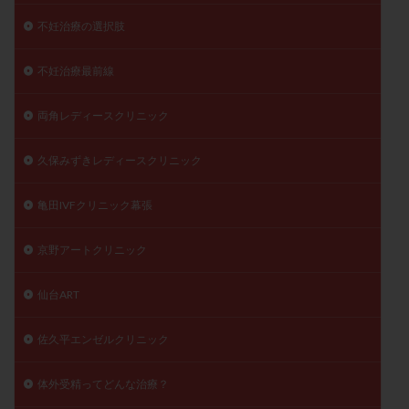
不妊治療の選択肢
不妊治療最前線
両角レディースクリニック
久保みずきレディースクリニック
亀田IVFクリニック幕張
京野アートクリニック
仙台ART
佐久平エンゼルクリニック
体外受精ってどんな治療？