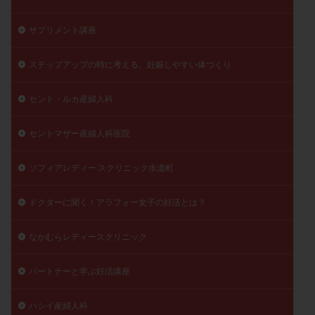
陽性反応
顕微
顕微授精
風疹
食事
サプリメント講座
食生活
養子縁組
骨盤腹膜炎
高AMH
高FSH
高プロラクチン血症
高刺激
高年齢
ステップアップの時に考える、妊娠しやすい体づくり
高温期
高齢
高齢出産
黄体ホルモン
セント・ルカ産婦人科
黄体化未破裂卵胞
黄体未破裂化卵胞
黄体機能不全
黄体補充
セントマザー産婦人科医院
検索
ソフィアレディー スクリニック水道町
ドクターに聞く！アラフォー女子の妊活とは？
なかむらレディースクリニック
パートナーと学ぶ妊活講座
ハシイ産婦人科