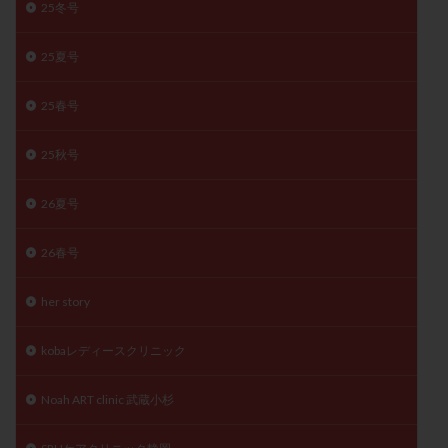
25冬号
月経痛
未成熟卵
未熟卵
染色体検査
染色体異常
栄養素
桑実胚移植
検査
25夏号
橋本病
機能性不妊
正常形態率
正常胚
25春号
正常胚率
死産
治療のやめ時
治療計画
流産
流産対策
温活
漢方
無排卵
25秋号
無月経
無痛分娩
無精子症
無頭蓋症
生活習慣
生理
生理不順
生理周期
26夏号
生理痛
産み分け 妊活クイズ
甲状腺
26春号
甲状腺ホルモン
甲状腺機能不全
男性ホルモン
男性不妊
病院選び
痛み
瘢痕症候群
her story
着床
着床の検査
着床の窓
着床不全
着床前診断
着床率
着床痛
着床障害
kobaレディースクリニック
睡眠薬
禁欲
移植
移植のタイミング
Noah ART clinic 武蔵小杉
移植周期
移植後
移植後の過ごし方
移植時期
稽留流産
空胞
筋膜下筋腫
粘膜下筋腫