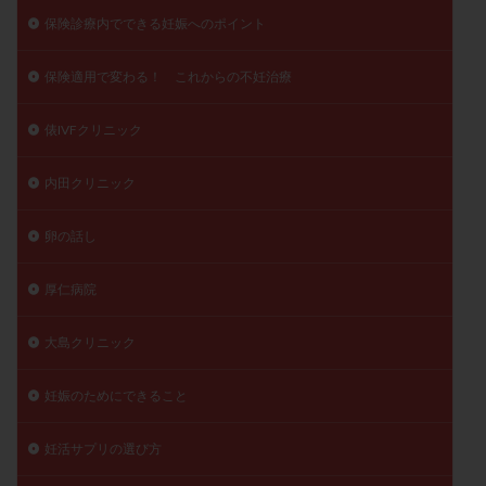
保険診療内でできる妊娠へのポイント
保険適用で変わる！ これからの不妊治療
俵IVFクリニック
内田クリニック
卵の話し
厚仁病院
大島クリニック
妊娠のためにできること
妊活サプリの選び方