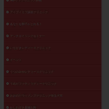
SRHケアクリニック静岡
精子
精子の質
精子凍結
精子提供
アイブイエフ詠田クリニック
精子減少症
精子無力症
精液検査
精神安定剤
精索静脈瘤
糖質
経血量
経過措置
あなたも卵子がとれる！
絨毛染色体検査
絨毛組織
絨毛膜下血腫
肝機能障害
肥満
胎嚢
胎盤ポリープ
胚
アンチエイジングセミナー
胚培養
胚盤胞
胚盤胞到達率
胚盤胞移植
いながきレディースクリニック
胚移植
腹腔鏡手術
腹腔鏡検査
膣内射精障害
膿精液症
自己注射
自然周期
自然妊娠
イベント
自然排卵周期
自然移植周期
自費診療
良好胚
良好胚盤胞
葉酸
融解方法
血流改善
うつのみやレディースクリニック
視床下部
貧血
貯卵
費用
転座
うめだファティリティークリニック
転院
透明帯除去培養
通院
通院回数
通院頻度
連続採卵
運動
過分割胚
おおのたウィメンズクリニック埼玉大宮
過食嘔吐
遺伝子異常
遺残卵胞
遺残胎盤
かしわざき産婦人科
里親
閉塞性無精子症
閉経
陰性