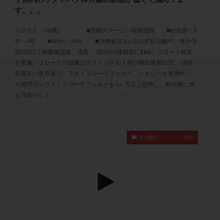
セカンドオピニオン
セックスレス
ダイエット
す。。。
タイミング法
タイムラプス
ダイレクト分割
りかさん（36歳） ■治療ステージ：顕微授精 ■妊活歴：3
タクロリムス
チョコレート嚢胞
チラーヂン
年～4年 ■AMH：4.06 ■治療状況 2人目の不妊治療中。体外受
トリオ検査
トリソミー
ネフローゼ症候群
精2回目で胎嚢確認後、流産。 4回目の移植前にERA、フローラ検査
を実施。フローラの結果はラクトバチルス率が検出限界以下。 移植
ビタミンC
ビタミンD
ピックアップ障害
周期を一度見送り、ラクトフローラフォルテ、シナジーを使用中。
ビブラマイシン
ピル
フーナーテスト
≪質問①≫ラクトフローラフォルテを1ヶ月以上使用し、数日後に来
フェマーラ
フォリスチム
ブセレリン点鼻薬
る月経か […]
ブライダルチェック
フラグメント
プラセンタ
プラノバール
プラバノール
ふりかけ法
プレコンセプション
プレドニン
プレマリン
空の森クリニックくるめ
プログラフ
プロゲステロン
プロテイン
プロバイオティクス
プロラクチン
ホルモン値
ホルモン投与
ホルモン注射
ホルモン補充周期
ホルモン補充法
ホルモン補充療法
マイクロポリープ
マルチビタミン
ミトコンドリア