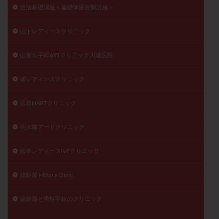
妊活基礎講座＜基礎体温表解説編＞
山下レディースクリニック
山形大手町ARTクリニック川越医院
峯レディースクリニック
広島HARTクリニック
明大前アートクリニック
松本レディースIVFクリニック
桂駅前 Mihara Clinic
泌尿器と男性不妊のクリニック