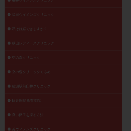
福井ウィメンズクリニック
福田ウイメンズクリニック
私は妊娠できますか？
秋山レディースクリニック
空の森クリニック
空の森クリニックくるめ
綾瀬駅前臼井クリニック
臼井医院 亀有本院
良い卵子を採る方法
英ウィメンズクリニック