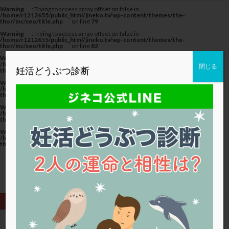
カテゴリー
Warning
: Trying to access array offset on false in
/home/r1212655/public_html/jineko.tv/wp-content/themes/the-
thor/inc/seo/title.php
on line
79
Warning
: Trying to access array offset on false in
/home/r1212655/public_html/jineko.tv/wp-content/themes/the-
thor/inc/seo/title.php
on line
82
Warning
: Trying to access array offset on false in
タグ
/home/r1212655/public_html/jineko.tv/wp-content/themes/the-
閉じる
妊活どうぶつ診断
thor/inc/seo/title.php
on line
82
20代
22冬
2人目妊活
2個戻し
2個移植
Warning
: Trying to access array offset on false in
/home/r1212655/public_html/jineko.tv/wp-content/themes/the-
thor/inc/seo/title.php
on line
79
30代
3個移植
40代
AID
ALICE
Warning
: Trying to access array offset on false in
AMH
ART
BMI
CD138
DC胚
DFI
/home/r1212655/public_html/jineko.tv/wp-content/themes/the-
thor/inc/seo/title.php
on line
82
DHEA
E2
EMMA
EndomeTRIO検査
Warning
: Trying to access array offset on false in
/home/r1212655/public_html/jineko.tv/wp-content/themes/the-
ERA
ERA検査
ERPeak
FSH
FST
thor/inc/seo/title.php
on line
82
FTカテーテル
hCG
IMSI
L-カルニチン
LH
LUF
MD-TESE
MRワクチン
MTHFR
NIPT
NK活性
NK細胞
OHSS
P4
PCO
PCOS
PCOS，妊活クイズ
PCPS
PFC-FD療法
PGT-A
PICSI
PMS
PPOS法
HOME
子宮内フローラ