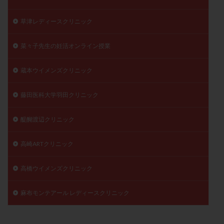
草津レディースクリニック
菜々子先生の妊活オンライン授業
蔵本ウイメンズクリニック
藤田医科大学羽田クリニック
醍醐渡辺クリニック
高崎ARTクリニック
高橋ウイメンズクリニック
麻布モンテアール レディースクリニック