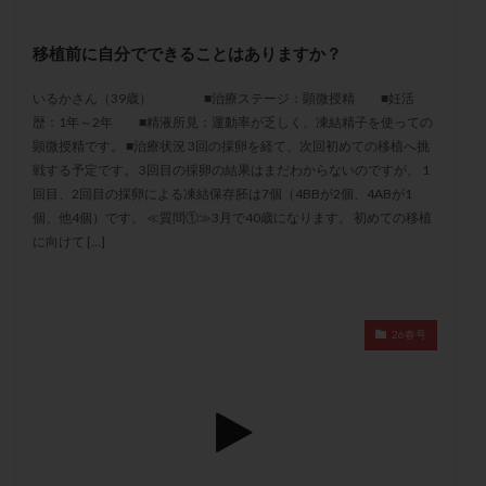
メンタル
モザイク杯
モザイク胚
ラクトバチルス
ラクトフェリン
ラパロドリリング
移植前に自分でできることはありますか？
リュープリン
リュープロレリン注射
ルトラール
いるかさん（39歳） ■治療ステージ：顕微授精 ■妊活
レコベル
レトロゾール
レルミナ
歴：1年～2年 ■精液所見：運動率が乏しく、凍結精子を使っての
ロバートソン
ロング法
一般不妊治療
顕微授精です。 ■治療状況 3回の採卵を経て、次回初めての移植へ挑
戦する予定です。 3回目の採卵の結果はまだわからないのですが、 1
下垂体不全
不妊
不妊検査
不妊治療
回目、2回目の採卵による凍結保存胚は7個（4BBが2個、4ABが1
不妊治療後の過ごし方
不妊症
不妊鍼灸
個、他4個）です。 ≪質問①≫3月で40歳になります。 初めての移植
に向けて […]
不整脈
不正出血
不眠
不育症
不育症検査
両側卵管切除術
両卵管閉塞
中絶
中隔子宮
主治医変更
乏精子症
乳がん
26春号
乳酸菌
二人目不妊
二人目妊活
二段階胚移植
亜急性甲状腺炎
亜鉛
人工授精
低AMH
低グレード胚
低体重
低刺激
低年齢
低温期
体づくり
体外受精
体質改善
体重増加
体重管理
体験談
保険診療