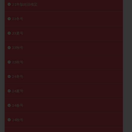
21年版妊活検定
子宮奇形
子宮後屈
子宮筋腫
子宮筋腫，妊活クイズ
子宮腺筋症
子宮鏡検査
23冬号
射精障害
屈折
帝王切開
帝王切開瘢痕症候群
後屈子宮
性交渉
性交障害
性感染症
23夏号
性行為
慢性子宮内膜炎
成熟卵
抗TPO抗体
23秋号
抗うつ剤
抗カルジオリピン抗体
抗セントロメア抗体
抗リン脂質抗体
抗核抗体
23秋号
抗生剤
抗精子抗体
抗酸化成分
排卵
排卵予定日
排卵出血
排卵刺激
排卵周期
24冬号
排卵周期法
排卵日
排卵日検査薬
排卵検査薬
24夏号
排卵痛
排卵誘発
排卵誘発剤
排卵誘発法
排卵障害
採卵
採卵後の過ごし方
採卵数
24春号
採精
断乳
新鮮卵子
新鮮精子
24秋号
新鮮胚移植
早期卵巣不全
早発卵巣不全
更年期
月経不順
月経周期
月経困難