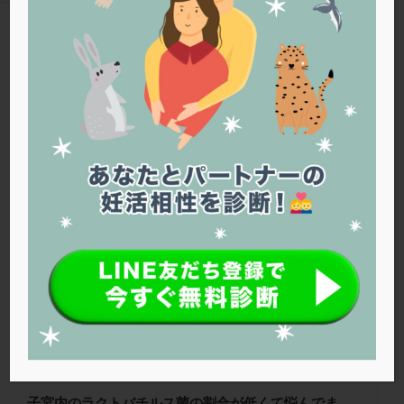
PQQ
PRP療法
SEET法
SLE
TESE
Th検査
TORIO検査
TRIO検査
ZyMot
TAG
アシストハッチング
アスピリン
アンタゴニスト法
子宮内フローラ
アンチエイジング
インスリン抵抗性
イントラリピッド
ウトロゲスタン
エコー
Warning
: Trying to access array offset on false in
/home/r1212655/public_html/jineko.tv/wp-content/themes/the-
エストラーナテープ
エストロゲン
オビドレル
thor/tag.php
on line
43
おりもの
カウフマン療法
カウンセリング
ガニレスト
カバサール
カフェイン
空の森クリニック
カルシウムイオノファ
カンジタ
クラミジア
クリニック選び
グレード
クロミッド
クロミフェン
ゴナールエフ
コロナウイルス
コロナワクチン
サウナ
サプリ
サプリメント
シート法
シェーングレン症候群
ショート法
シリンジ法
スクラッチ
ステップアップ
ステップダウン
ストレス
スプリット
子宮内のラクトバチルス菌の割合が低くて悩んでま