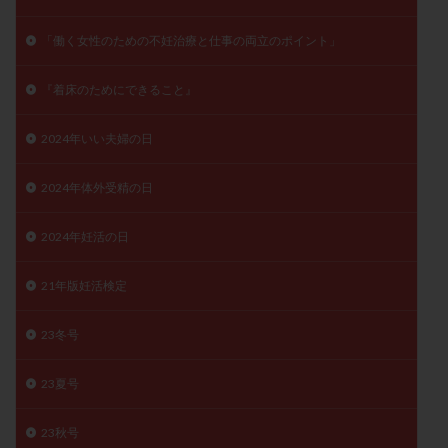
月経痛
未成熟卵
未熟卵
染色体検査
「働く女性のための不妊治療と仕事の両立のポイント」
染色体異常
栄養素
桑実胚移植
検査
橋本病
機能性不妊
正常形態率
正常胚
『着床のためにできること』
正常胚率
死産
治療のやめ時
治療計画
2024年いい夫婦の日
流産
流産対策
温活
漢方
無排卵
無月経
無痛分娩
無精子症
無頭蓋症
2024年体外受精の日
生活習慣
生理
生理不順
生理周期
生理痛
産み分け 妊活クイズ
甲状腺
2024年妊活の日
甲状腺ホルモン
甲状腺機能不全
男性ホルモン
21年版妊活検定
男性不妊
病院選び
痛み
瘢痕症候群
着床
着床の検査
着床の窓
着床不全
23冬号
着床前診断
着床率
着床痛
着床障害
睡眠薬
禁欲
移植
移植のタイミング
23夏号
移植周期
移植後
移植後の過ごし方
移植時期
23秋号
稽留流産
空胞
筋膜下筋腫
粘膜下筋腫