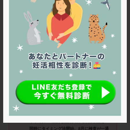
PQQ
PRP療法
SEET法
SLE
TESE
Th検査
TORIO検査
TRIO検査
ZyMot
アシストハッチング
アスピリン
アンタゴニスト法
アンチエイジング
インスリン抵抗性
イントラリピッド
ウトロゲスタン
エコー
エストラーナテープ
エストロゲン
オビドレル
おりもの
カウフマン療法
カウンセリング
ガニレスト
カバサール
カフェイン
カルシウムイオノファ
カンジタ
クラミジア
クリニック選び
グレード
クロミッド
ねこさん（
29
歳）
■治療ステージ：
クロミフェン
ゴナールエフ
コロナウイルス
通院にてタイミング法 ■妊活期間：1
コロナワクチン
サウナ
サプリ
サプリメント
～2
年
シート法
シェーングレン症候群
ショート法
■治療状況
シリンジ法
スクラッチ
ステップアップ
今年6月、一般的な産婦人科で不妊検査と、
ステップダウン
ストレス
スプリット
同時にタイミング法開始。8月に検査が一通