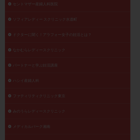
セントマザー産婦人科医院
ソフィアレディー スクリニック水道町
ドクターに聞く！アラフォー女子の妊活とは？
なかむらレディースクリニック
パートナーと学ぶ妊活講座
ハシイ産婦人科
ファティリティクリニック東京
みのうらレディースクリニック
メディカルパーク湘南