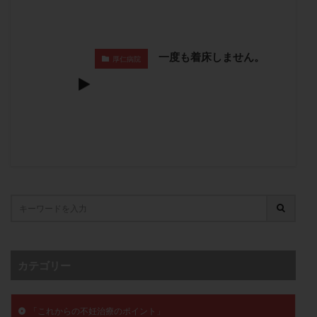
子宮奇形
子宮後屈
子宮筋腫
子宮筋腫，妊活クイズ
子宮腺筋症
子宮鏡検査
射精障害
屈折
帝王切開
帝王切開瘢痕症候群
一度も着床しません。
厚仁病院
後屈子宮
性交渉
性交障害
性感染症
性行為
慢性子宮内膜炎
成熟卵
抗TPO抗体
抗うつ剤
抗カルジオリピン抗体
抗セントロメア抗体
抗リン脂質抗体
抗核抗体
抗生剤
抗精子抗体
抗酸化成分
排卵
排卵予定日
排卵出血
排卵刺激
排卵周期
排卵周期法
排卵日
排卵日検査薬
排卵検査薬
排卵痛
排卵誘発
排卵誘発剤
排卵誘発法
排卵障害
採卵
採卵後の過ごし方
採卵数
カテゴリー
採精
断乳
新鮮卵子
新鮮精子
新鮮胚移植
早期卵巣不全
早発卵巣不全
更年期
月経不順
月経周期
月経困難
「これからの不妊治療のポイント」