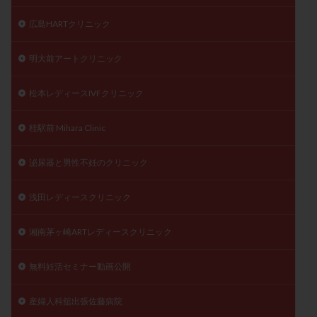
広島HARTクリニック
明大前アートクリニック
松本レディースIVFクリニック
桂駅前 Mihara Clinic
泌尿器と男性不妊のクリニック
浅田レディースクリニック
湘南茅ヶ崎ARTレディースクリニック
無料妊活セミナー動画公開
産婦人科舘出張佐藤病院