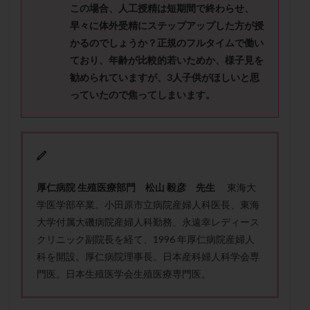
この場合、人工授精は短期間で終わらせ、
メンタル
モザイク杯
モザイク胚
早々に体外受精にステップアップした方が授
ラクトバチルス
ラクトフェリン
ラパロドリリング
かるのでしょうか？正規のフルタイムで働い
リュープリン
リュープロレリン注射
ルトラール
ており、年齢が比較的若いためか、様子見を
レコベル
レトロゾール
レルミナ
勧められていますが、3人子供がほしいと思
ロバートソン
ロング法
一般不妊治療
っていたので焦ってしまいます。
下垂体不全
不妊
不妊検査
不妊治療
不妊治療後の過ごし方
不妊症
不妊鍼灸
不整脈
不正出血
不眠
不育症
不育症検査
両側卵管切除術
両卵管閉塞
中絶
厚仁病院 生殖医療部門 松山 毅彦 先生
東海大
中隔子宮
主治医変更
乏精子症
乳がん
学医学部卒業。小田原市立病院産婦人科医長、東海
乳酸菌
二人目不妊
二人目妊活
二段階胚移植
大学付属大磯病院産婦人科勤務、永遠幸レディース
亜急性甲状腺炎
亜鉛
人工授精
低AMH
クリニック副院長を経て、1996 年厚仁病院産婦人
科を開設。厚仁病院理事長。日本産科婦人科学会専
低グレード胚
低体重
低刺激
低年齢
門医。日本生殖医学会生殖医療専門医。
低温期
体づくり
体外受精
体質改善
体重増加
体重管理
体験談
保険診療