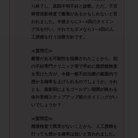
セカンドオピニオン
セックスレス
ダイエット
り終了し、原因不明不妊と診断。ただ、子宮
タイミング法
タイムラプス
ダイレクト分割
卵管造影検査で癒着があるかもしれないと言
われました。今後さらに3～6回のタイミン
タクロリムス
チョコレート嚢胞
チラーヂン
グ法を行い、それでもダメなら3～6回の人
トリオ検査
トリソミー
ネフローゼ症候群
工授精を行う治療方針です。
ビタミンC
ビタミンD
ピックアップ障害
ビブラマイシン
ピル
フーナーテスト
≪質問①≫
癒着がある可能性を指摘されたことから、別
フェマーラ
フォリスチム
ブセレリン点鼻薬
の不妊専門クリニック等で早めに腹腔鏡検査
ブライダルチェック
フラグメント
プラセンタ
を受けた方が、今後一般不妊治療の範囲内で
プラノバール
プラバノール
ふりかけ法
授かる確率を上げられるのでしょうか。それ
プレコンセプション
プレドニン
プレマリン
とも、造影剤によるゴールデン期間が終わる
プログラフ
プロゲステロン
プロテイン
体外受精ステップアップ前のタイミングがい
いでしょうか？
プロバイオティクス
プロラクチン
ホルモン値
ホルモン投与
ホルモン注射
ホルモン補充周期
≪質問②≫
ホルモン補充法
ホルモン補充療法
精液検査で異常がないことから、人工授精を
マイクロポリープ
マルチビタミン
ミトコンドリア
行っても授かる確率は低いと言われました。