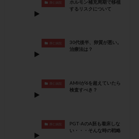
ホルモン補充周期で移植
厚仁病院
卵管留血症
卵管通水
卵管造影
卵管造影検査
するリスクについて
卵管閉塞
卵胞
卵質
原因不明
双子
反復流産
反復着床不全
受精
受精卵
受精卵凍結
受精率
受精障害
喫煙
培養
30代後半、卵質が悪い。
培養士
基礎体温
基礎体温表
変形卵
厚仁病院
治療法は？
変性卵
多嚢胞性卵巣症候群
多核受精
多精子授精
夫婦生活
奇形率
妊娠
妊娠リスク
妊娠初期
妊娠判定
妊娠検査薬
妊娠率
妊娠継続
妊娠継続率
妊活
AMHが6を超えていたら
厚仁病院
妊活クイズ
妊活デビュー
妊活再開
検査すべき？
婦人科疾患
子宮
子宮内フローラ
子宮内細菌叢検査
子宮内膜
子宮内膜ポリープ
子宮内膜受容能検査
子宮内膜炎
PGT-AのA胚も着床しな
厚仁病院
子宮内膜異型増殖症
子宮内膜症
子宮内膜症性嚢胞
い・・・そんな時の戦略
子宮卵管造影検査
子宮収縮
子宮外妊娠