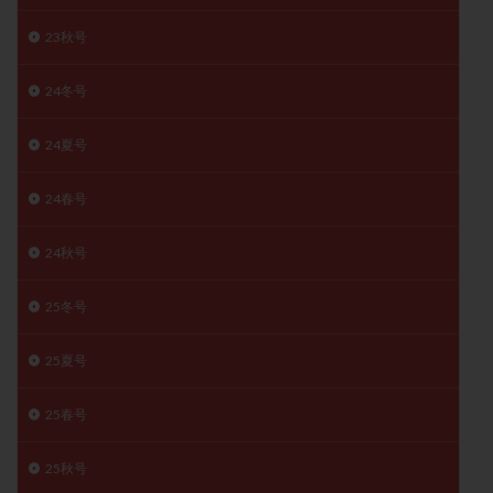
精子
精子の質
精子凍結
精子提供
23秋号
精子減少症
精子無力症
精液検査
精神安定剤
精索静脈瘤
糖質
経血量
経過措置
24冬号
絨毛染色体検査
絨毛組織
絨毛膜下血腫
24夏号
肝機能障害
肥満
胎嚢
胎盤ポリープ
胚
胚培養
胚盤胞
胚盤胞到達率
胚盤胞移植
24春号
胚移植
腹腔鏡手術
腹腔鏡検査
膣内射精障害
24秋号
膿精液症
自己注射
自然周期
自然妊娠
自然排卵周期
自然移植周期
自費診療
良好胚
25冬号
良好胚盤胞
葉酸
融解方法
血流改善
視床下部
貧血
貯卵
費用
転座
25夏号
転院
透明帯除去培養
通院
通院回数
25春号
通院頻度
連続採卵
運動
過分割胚
過食嘔吐
遺伝子異常
遺残卵胞
遺残胎盤
25秋号
里親
閉塞性無精子症
閉経
陰性