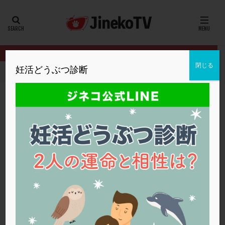
カテゴリー
タグ
閉じる
妊活どうぶつ診断
HOME
クリニック別
厚仁病院
卵管が癒着。治療すべきですか
20代
22冬
2人目妊活
2個戻し
2個移植
30代
3個移植
40代
AID
ALICE
AMH
ART
BMI
CD138
DC胚
DFI
卵管が癒着。治療すべきですか？
DHEA
E2
EMMA
EndomeTRIO検査
厚仁病院
ERA
ERA検査
ERPeak
FSH
FST
ステップアップ
,
タイミング法
,
人工授精
,
卵管造影検査
FTカテーテル
hCG
IMSI
L-カルニチン
厚仁病院
LH
LUF
MD-TESE
MRワクチン
MTHFR
NIPT
NK活性
NK細胞
OHSS
P4
PCO
PCOS
PCOS，妊活クイズ
PCPS
PFC-FD療法
PGT-A
PICSI
PMS
PPOS法