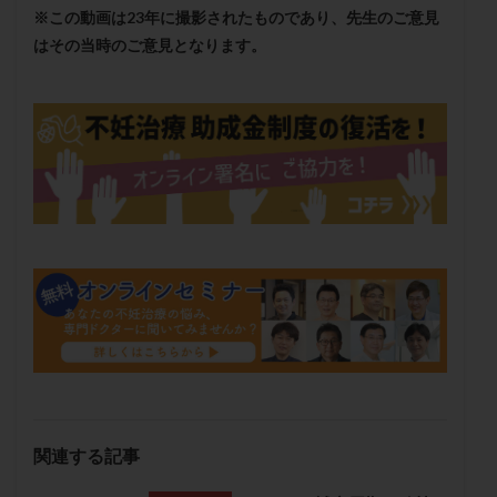
保険適用
偽嚢胞
偽閉経療法
※この動画は23年に撮影されたものであり、先生のご意見
はその当時のご意見となります。
先天性甲状腺機能低下症
先進医療
免疫異常
内膜スクラッチ
再発率
再開
凍結卵
凍結卵子
凍結卵移送
凍結精子
凍結胚
凍結胚盤胞
凍結胚移植
凍結胚移植移植
出産リスク
出産後
出血性黄体
分割胚
分割胚凍結
初期胚
初期胚凍結
初期胚移植
初診
刺激周期
刺激方法
刺激法
前核期凍結
副作用
化学流産
医療保険
卵の数
卵の質
卵の輸送
卵子
卵子の老化
卵子の質
卵子凍結
卵子提供
卵巣
卵巣の吊り上げ
卵巣刺激
卵巣嚢腫
卵巣多孔
卵巣年齢
卵巣機能
卵巣機能不全
卵巣機能低下
卵巣過剰刺激症候群
卵管
関連する記事
卵管切除
卵管卵巣膿瘍
卵管水腫
卵管狭窄