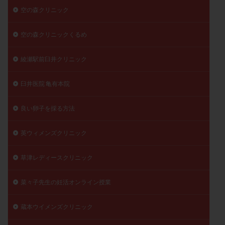
空の森クリニック
空の森クリニックくるめ
綾瀬駅前臼井クリニック
臼井医院 亀有本院
良い卵子を採る方法
英ウィメンズクリニック
草津レディースクリニック
菜々子先生の妊活オンライン授業
蔵本ウイメンズクリニック