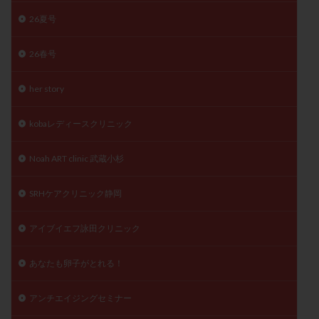
陽性反応
顕微
顕微授精
風疹
食事
26夏号
食生活
養子縁組
骨盤腹膜炎
高AMH
26春号
高FSH
高プロラクチン血症
高刺激
高年齢
高温期
高齢
高齢出産
黄体ホルモン
her story
黄体化未破裂卵胞
黄体未破裂化卵胞
黄体機能不全
kobaレディースクリニック
黄体補充
Noah ART clinic 武蔵小杉
検索
SRHケアクリニック静岡
アイブイエフ詠田クリニック
あなたも卵子がとれる！
アンチエイジングセミナー