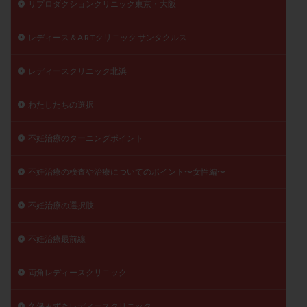
リプロダクションクリニック東京・大阪
レディース＆A R Tクリニック サンタクルス
レディースクリニック北浜
わたしたちの選択
不妊治療のターニングポイント
不妊治療の検査や治療についてのポイント〜女性編〜
不妊治療の選択肢
不妊治療最前線
両角レディースクリニック
久保みずきレディースクリニック