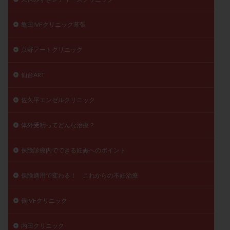
亀田IVFクリニック幕張
京野アートクリニック
仙台ART
佐久平エンゼルクリニック
体外受精ってどんな治療？
保険診療内でできる妊娠へのポイント
保険適用で変わる！ これからの不妊治療
俵IVFクリニック
内田クリニック