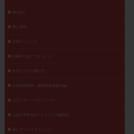
卵の話し
厚仁病院
大島クリニック
妊娠のためにできること
妊活サプリの選び方
妊活基礎講座＜基礎体温表解説編＞
山下レディースクリニック
山形大手町ARTクリニック川越医院
峯レディースクリニック