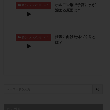
ホルモン剤で子宮に水が
月経痛
未成熟卵
未熟卵
染色体検査
英ウィメンズクリニック
溜まる原因は？
染色体異常
栄養素
桑実胚移植
検査
橋本病
機能性不妊
正常形態率
正常胚
正常胚率
死産
治療のやめ時
治療計画
流産
流産対策
温活
漢方
無排卵
妊娠に向けた体づくりと
英ウィメンズクリニック
は？
無月経
無痛分娩
無精子症
無頭蓋症
生活習慣
生理
生理不順
生理周期
生理痛
産み分け 妊活クイズ
甲状腺
甲状腺ホルモン
甲状腺機能不全
男性ホルモン
男性不妊
病院選び
痛み
瘢痕症候群
着床
着床の検査
着床の窓
着床不全
着床前診断
着床率
着床痛
着床障害
睡眠薬
禁欲
移植
移植のタイミング
移植周期
移植後
移植後の過ごし方
移植時期
稽留流産
空胞
筋膜下筋腫
粘膜下筋腫
カテゴリー