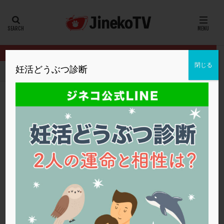
カテゴリー
タグ
閉じる
妊活どうぶつ診断
HOME
クリニック別
英ウィメンズクリニック
PCOSでのタ
20代
22冬
2人目妊活
2個戻し
2個移植
30代
3個移植
40代
AID
ALICE
AMH
ART
BMI
CD138
DC胚
DFI
PCOSでのタイミング、排卵誘発のコツ
DHEA
E2
EMMA
EndomeTRIO検査
英ウィメンズクリニック
ERA
ERA検査
ERPeak
FSH
FST
タイミング法
,
多嚢胞性卵巣症候群
,
排卵誘発
FTカテーテル
hCG
IMSI
L-カルニチン
英ウィメンズクリニック
LH
LUF
MD-TESE
MRワクチン
MTHFR
NIPT
NK活性
NK細胞
OHSS
P4
PCO
PCOS
PCOS，妊活クイズ
PCPS
PFC-FD療法
PGT-A
PICSI
PMS
PPOS法