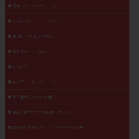
両角レディースクリニック
久保みずきレディースクリニック
亀田IVFクリニック幕張
京野アートクリニック
仙台ART
佐久平エンゼルクリニック
体外受精ってどんな治療？
保険診療内でできる妊娠へのポイント
保険適用で変わる！ これからの不妊治療