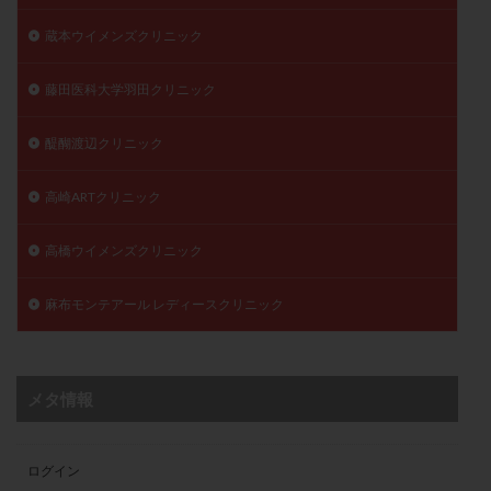
蔵本ウイメンズクリニック
藤田医科大学羽田クリニック
醍醐渡辺クリニック
高崎ARTクリニック
高橋ウイメンズクリニック
麻布モンテアール レディースクリニック
メタ情報
ログイン