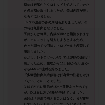
セカンドオピニオン
セックスレス
ダイエット
初めは医師からクロミッドを処方していただ
タイミング法
タイムラプス
ダイレクト分割
き何周期か服用しましたが、毎回内膜が厚く
ならずにいました。
タクロリムス
チョコレート嚢胞
チラーヂン
hMG75注射のみの周期もありましたが、そ
トリオ検査
トリソミー
ネフローゼ症候群
の時は無排卵となりました。
ビタミンC
ビタミンD
ピックアップ障害
医師からは毎回、内膜が薄いと指摘されます
ビブラマイシン
ピル
フーナーテスト
が、クロミッドを処方しようとするため、
フェマーラ
フォリスチム
ブセレリン点鼻薬
色々と調べて今回はレトロゾールを希望して
服用しました。
ブライダルチェック
フラグメント
プラセンタ
ただし、レトロゾールだけでは卵胞の発育が
プラノバール
プラバノール
ふりかけ法
悪かったため、生理から11日目(かなり遅め)
プレコンセプション
プレドニン
プレマリン
からhMG75注射を始めました。
プログラフ
プロゲステロン
プロテイン
「多嚢胞性卵巣症候群は低容量の注射しか打
プロバイオティクス
プロラクチン
ホルモン値
てない」とのことでした。
D15で左右に卵胞が15mm前後あったのです
ホルモン投与
ホルモン注射
ホルモン補充周期
が、D18日に左の卵胞が消えていました。
ホルモン補充法
ホルモン補充療法
医師は「注射で消えることはなく、まだ排卵
マイクロポリープ
マルチビタミン
ミトコンドリア
していない」と言うだけで、なぜ消えたのか