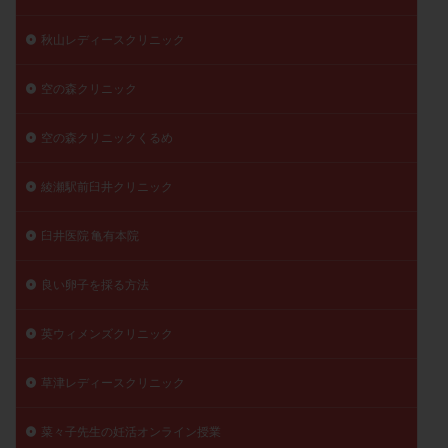
秋山レディースクリニック
空の森クリニック
空の森クリニックくるめ
綾瀬駅前臼井クリニック
臼井医院 亀有本院
良い卵子を採る方法
英ウィメンズクリニック
草津レディースクリニック
菜々子先生の妊活オンライン授業