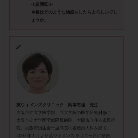
≪質問②≫
保険適用
偽嚢胞
偽閉経療法
今後はどのような治療をしたらよろしいでし
先天性甲状腺機能低下症
先進医療
免疫異常
ょうか。
内膜スクラッチ
再発率
再開
凍結卵
凍結卵子
凍結卵移送
凍結精子
凍結胚
凍結胚盤胞
凍結胚移植
凍結胚移植移植
出産リスク
出産後
出血性黄体
分割胚
分割胚凍結
初期胚
初期胚凍結
初期胚移植
初診
刺激周期
刺激方法
刺激法
前核期凍結
副作用
化学流産
医療保険
卵の数
卵の質
卵の輸送
卵子
卵子の老化
卵子の質
卵子凍結
卵子提供
英ウィメンズクリニック 岡本恵理 先生
卵巣
卵巣の吊り上げ
卵巣刺激
卵巣嚢腫
大阪市立大学医学部、同大学院の医学研究科修了。
卵巣多孔
卵巣年齢
卵巣機能
卵巣機能不全
大阪市立大学医学部附属病院、大阪市立住吉市民病
卵巣機能低下
卵巣過剰刺激症候群
卵管
院、大阪府済生会千里病院の各産婦人科を経て、
卵管切除
卵管卵巣膿瘍
卵管水腫
卵管狭窄
2007 年１月より英ウィメンズ クリニックに勤務。