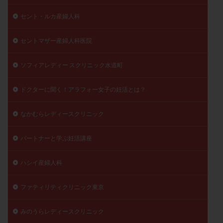
セント・ルカ産婦人科
セントマザー産婦人科医院
ソフィアレディー スクリニック水道町
ドクターに聞く！アラフォー女子の妊活とは？
なかむらレディースクリニック
パートナーと学ぶ妊活講座
ハシイ産婦人科
ファティリティクリニック東京
みのうらレディースクリニック