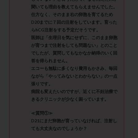
メンタル
モザイク杯
モザイク胚
聞いても理由を教えてもらえませんでした。
ラクトバチルス
ラクトフェリン
ラパロドリリング
仕方なく、そのまま右の卵胞を育てるため
D20までに７回の注射をしています。育った
リュープリン
リュープロレリン注射
ルトラール
らhCG注射をする予定だそうです。
レコベル
レトロゾール
レルミナ
医師は「生理日を気にせずに、このまま卵胞
ロバートソン
ロング法
一般不妊治療
が育つまで注射をしても問題ない」とのこと
下垂体不全
不妊
不妊検査
不妊治療
でしたが、質問してもなかなか納得のいく回
不妊治療後の過ごし方
不妊症
不妊鍼灸
答を得られません。
エコーも無駄に多くなり費用もかさみ、毎回
不整脈
不正出血
不眠
不育症
ながら「やってみないとわからない」の一点
不育症検査
両側卵管切除術
両卵管閉塞
中絶
張りです。
中隔子宮
主治医変更
乏精子症
乳がん
病院も変えたいのですが、近くに不妊治療で
乳酸菌
二人目不妊
二人目妊活
二段階胚移植
きるクリニックが少なく困っています。
亜急性甲状腺炎
亜鉛
人工授精
低AMH
≪質問①≫
低グレード胚
低体重
低刺激
低年齢
D21にまだ卵胞が育っていなければ、注射し
低温期
体づくり
体外受精
体質改善
ても大丈夫なのでしょうか？
体重増加
体重管理
体験談
保険診療