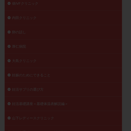
俵IVFクリニック
内田クリニック
卵の話し
厚仁病院
大島クリニック
妊娠のためにできること
妊活サプリの選び方
妊活基礎講座＜基礎体温表解説編＞
山下レディースクリニック