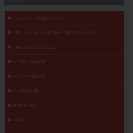
精子
精子の質
精子凍結
精子提供
精子減少症
精子無力症
精液検査
精神安定剤
「これからの不妊治療のポイント」
精索静脈瘤
糖質
経血量
経過措置
「働く女性のための不妊治療と仕事の両立のポイント」
絨毛染色体検査
絨毛組織
絨毛膜下血腫
肝機能障害
肥満
胎嚢
胎盤ポリープ
胚
『着床のためにできること』
胚培養
胚盤胞
胚盤胞到達率
胚盤胞移植
胚移植
腹腔鏡手術
腹腔鏡検査
膣内射精障害
2024年いい夫婦の日
膿精液症
自己注射
自然周期
自然妊娠
2024年体外受精の日
自然排卵周期
自然移植周期
自費診療
良好胚
良好胚盤胞
葉酸
融解方法
血流改善
2024年妊活の日
視床下部
貧血
貯卵
費用
転座
転院
透明帯除去培養
通院
通院回数
21年版妊活検定
通院頻度
連続採卵
運動
過分割胚
23冬号
過食嘔吐
遺伝子異常
遺残卵胞
遺残胎盤
里親
閉塞性無精子症
閉経
陰性