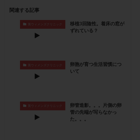
子宮奇形
子宮後屈
子宮筋腫
関連する記事
子宮筋腫，妊活クイズ
子宮腺筋症
子宮鏡検査
移植3回陰性。着床の窓が
射精障害
屈折
帝王切開
帝王切開瘢痕症候群
英ウィメンズクリニック
ずれている？
後屈子宮
性交渉
性交障害
性感染症
性行為
慢性子宮内膜炎
成熟卵
抗TPO抗体
抗うつ剤
抗カルジオリピン抗体
抗セントロメア抗体
抗リン脂質抗体
抗核抗体
卵胞が育つ生活習慣につ
英ウィメンズクリニック
いて
抗生剤
抗精子抗体
抗酸化成分
排卵
排卵予定日
排卵出血
排卵刺激
排卵周期
排卵周期法
排卵日
排卵日検査薬
排卵検査薬
排卵痛
排卵誘発
排卵誘発剤
排卵誘発法
卵管造影。。。片側の卵
英ウィメンズクリニック
排卵障害
採卵
採卵後の過ごし方
採卵数
管の先端が写らなかっ
た。。。
採精
断乳
新鮮卵子
新鮮精子
新鮮胚移植
早期卵巣不全
早発卵巣不全
更年期
月経不順
月経周期
月経困難