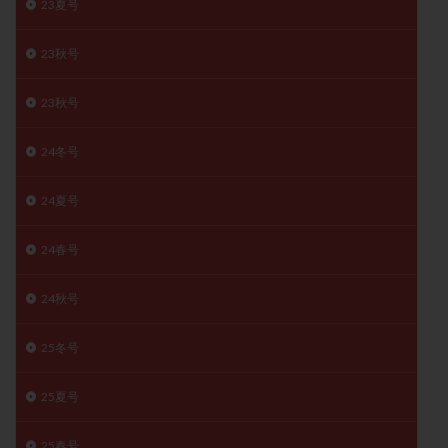
23夏号
陽性反応
顕微
顕微授精
風疹
食事
23秋号
食生活
養子縁組
骨盤腹膜炎
高AMH
高FSH
高プロラクチン血症
高刺激
高年齢
23秋号
高温期
高齢
高齢出産
黄体ホルモン
黄体化未破裂卵胞
黄体未破裂化卵胞
黄体機能不全
24冬号
黄体補充
24夏号
検索
24春号
24秋号
25冬号
25夏号
25春号