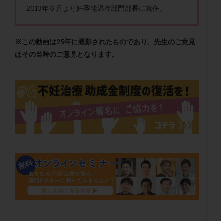
2013年６月より妊孕能温存部門部長に就任。
卵管留血症
卵管通水
卵管造影
卵管造影検査
卵管閉塞
卵胞
卵質
原因不明
双子
反復流産
反復着床不全
受精
受精卵
※この動画は25年に撮影されたものであり、先生のご意見
受精卵凍結
受精率
受精障害
喫煙
培養
はその当時のご意見となります。
培養士
基礎体温
基礎体温表
変形卵
変性卵
多嚢胞性卵巣症候群
多核受精
多精子授精
夫婦生活
奇形率
妊娠
妊娠リスク
妊娠初期
妊娠判定
妊娠検査薬
妊娠率
妊娠継続
妊娠継続率
妊活
妊活クイズ
妊活デビュー
妊活再開
婦人科疾患
子宮
子宮内フローラ
子宮内細菌叢検査
子宮内膜
子宮内膜ポリープ
子宮内膜受容能検査
子宮内膜炎
子宮内膜異型増殖症
子宮内膜症
子宮内膜症性嚢胞
子宮卵管造影検査
子宮収縮
子宮外妊娠