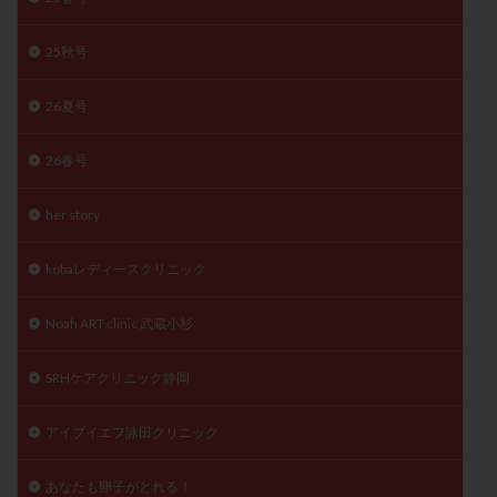
25秋号
26夏号
26春号
her story
kobaレディースクリニック
Noah ART clinic 武蔵小杉
SRHケアクリニック静岡
アイブイエフ詠田クリニック
あなたも卵子がとれる！