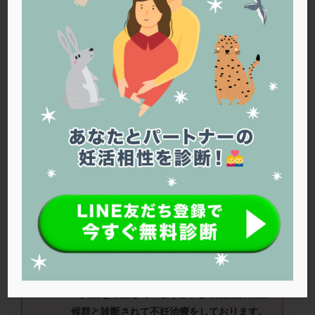
PQQ
PRP療法
SEET法
SLE
TESE
Th検査
TORIO検査
TRIO検査
ZyMot
アシストハッチング
アスピリン
アンタゴニスト法
アンチエイジング
インスリン抵抗性
イントラリピッド
ウトロゲスタン
エコー
エストラーナテープ
エストロゲン
オビドレル
おりもの
カウフマン療法
カウンセリング
ガニレスト
カバサール
カフェイン
カルシウムイオノファ
カンジタ
クラミジア
クリニック選び
グレード
クロミッド
タンポポさん(36歳) ■治療ステージ：通
クロミフェン
ゴナールエフ
コロナウイルス
院にてタイミング法 ■妊活歴：1年～2
コロナワクチン
サウナ
サプリ
サプリメント
年 ■AMH：不明
シート法
シェーングレン症候群
ショート法
≪治療状況≫
シリンジ法
スクラッチ
ステップアップ
２人目を希望していますが、多嚢胞性卵巣症
ステップダウン
ストレス
スプリット
候群と診断されて不妊治療をしております。