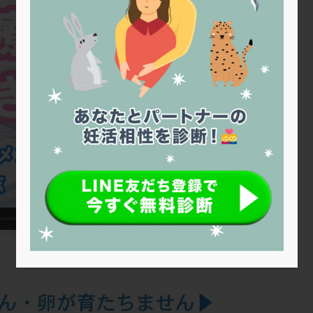
トリオ検査
トリソミー
ネフローゼ症候群
ビタミンC
ビタミ
ビブラマイシン
ピル
フーナーテスト
フェマーラ
フォ
ブライダルチェック
フラグメント
プラセンタ
プラノバール
プレコンセプション
プレドニン
プレマリン
プログラフ
プロ
プロバイオティクス
プロラクチン
ホルモン値
ホルモン投与
ホルモン補充法
ホルモン補充療法
マイクロポリープ
マルチ
メンタル
モザイク杯
モザイク胚
ラクトバチルス
ラクト
リュープリン
リュープロレリン注射
ルトラール
レコベル
バートソン
ロング法
一般不妊治療
下垂体不全
不妊
不
し方
不妊症
不妊鍼灸
不整脈
不正出血
不眠
不育
両卵管閉塞
中絶
中隔子宮
主治医変更
乏精子症
乳
二人目妊活
二段階胚移植
亜急性甲状腺炎
亜鉛
人工授精
低体重
低刺激
低年齢
低温期
体づくり
体外受精
重管理
体験談
保険診療
保険適用
偽嚢胞
偽閉経療法
低下症
先進医療
免疫異常
内膜スクラッチ
再発率
再開