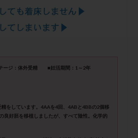
結卵移送
凍結精子
凍結胚
凍結胚盤胞
凍結胚移植
凍結
出産後
出血性黄体
分割胚
分割胚凍結
初期胚
初期胚凍
期
刺激方法
刺激法
前核期凍結
副作用
化学流産
輸送
卵子
卵子の老化
卵子の質
卵子凍結
卵子提供
卵巣刺激
卵巣嚢腫
卵巣多孔
卵巣年齢
卵巣機能
卵
卵巣過剰刺激症候群
卵管
卵管切除
卵管卵巣膿瘍
卵管水腫
卵管通水
卵管造影
卵管造影検査
卵管閉塞
卵胞
卵質
産
反復着床不全
受精
受精卵
受精卵凍結
受精率
ステージ：体外受精 ■妊活期間：
1
～
2
年
基礎体温
基礎体温表
変形卵
変性卵
多嚢胞性卵巣症候
夫婦生活
奇形率
妊娠
妊娠リスク
妊娠初期
妊娠判定
継続
妊娠継続率
妊活
妊活クイズ
妊活デビュー
妊活再
フローラ
子宮内細菌叢検査
子宮内膜
子宮内膜ポリープ
子宮
受精をしています。
4AA
を
4
回、
4AB
と
4BB
の
2
個移
子宮内膜異型増殖症
子宮内膜症
子宮内膜症性嚢胞
子宮卵管造影検
の良好胚を移植しましたが、すべて陰性。化学的
子宮奇形
子宮後屈
子宮筋腫
子宮筋腫，妊活クイズ
子宮腺筋
折
帝王切開
帝王切開瘢痕症候群
後屈子宮
性交渉
性交