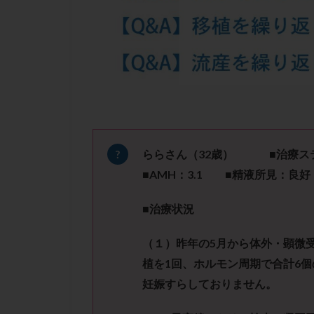
凍結卵子
凍
出産リスク
初診
刺激周
卵の質
卵の
卵巣の吊り上げ
卵巣機能低下
卵管留血症
双子
反復流
ららさん（
32
歳）
■治療
培養
培養士
■
AMH
：
3.1
■精液所見：良好
多精子授精
■治療状況
妊娠率
妊娠
子宮
子宮内
（１）昨年の
5
月から体外・顕微
子宮内膜炎
植を
1
回、ホルモン周
期で合計
6
個
子宮外妊娠
妊娠すらしておりません。
射精障害
屈