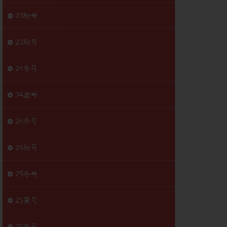
胚移植移植
23秋号
結
初期胚移植
医療保険
卵の数
23秋号
卵巣
巣機能不全
24冬号
卵管狭窄
原因不明
24夏号
受精障害
喫煙
24春号
群
多核受精
妊娠検査薬
24秋号
開
婦人科疾患
内膜受容能検査
25冬号
査
子宮収縮
25夏号
症
子宮鏡検査
障害
性感染症
25春号