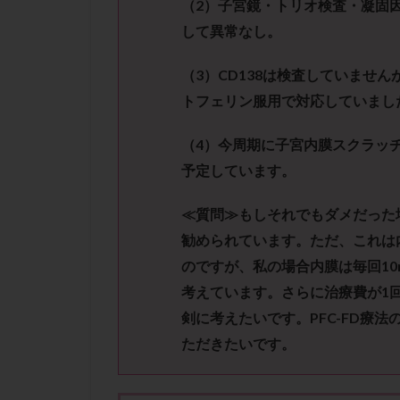
（
2
）子宮鏡・トリオ検査・凝固
性行為
慢性
して異常なし。
抗セントロメア抗
排卵予定日
（
3
）
CD138
は検査していません
排卵検査薬
トフェリン服用で
対応していまし
採卵後の過ごし方
早発卵巣不全
（
4
）今周期に子宮内膜スクラッ
染色体検査
予定しています。
正常胚
正常
≪質問≫
もしそれでもダメだった
無排卵
無月
勧められています。
ただ、これは
生理痛
産み
のですが、私の場合内膜は毎回
1
男性不妊
病
考えています。
さらに治療費が
1
着床前診断
剣に考えたいです。
PFC-FD
療法
移植周期
移
ただきたいです。
精子
精子の
精索静脈瘤