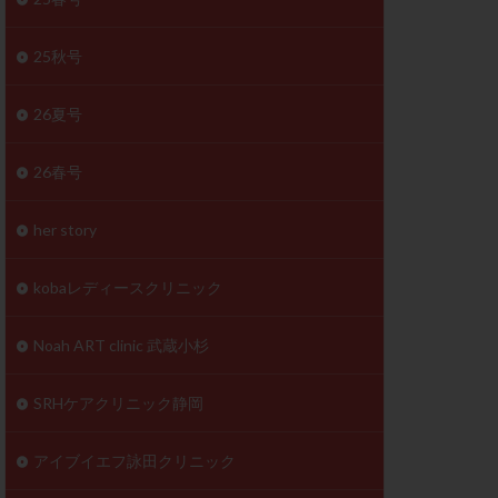
体
成分
排卵
25秋号
検査薬
26夏号
早期卵巣不全
26春号
未熟卵
正常形態率
her story
温活
漢方
理不順
生理周期
kobaレディースクリニック
性ホルモン
着床不全
Noah ART clinic 武蔵小杉
タイミング
SRHケアクリニック静岡
筋腫
粘膜下筋腫
精神安定剤
アイブイエフ詠田クリニック
下血腫