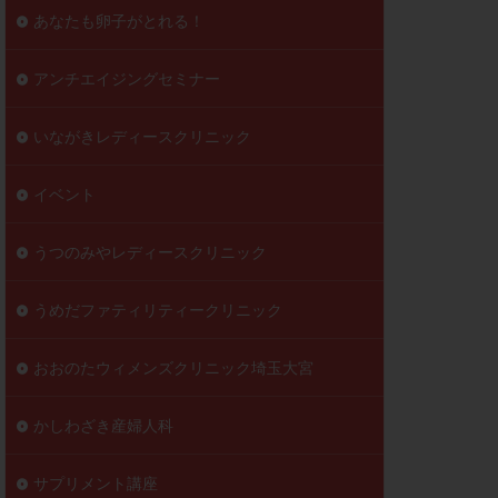
到達率
あなたも卵子がとれる！
自己注射
好胚盤胞
葉酸
アンチエイジングセミナー
透明帯除去培養
いながきレディースクリニック
伝子異常
顕微
顕微授精
イベント
ラクチン血症
胞
うつのみやレディースクリニック
うめだファティリティークリニック
おおのたウィメンズクリニック埼玉大宮
かしわざき産婦人科
サプリメント講座