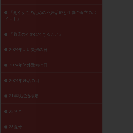
ンD
リスチム
「働く女性のための不妊治療と仕事の両立のポ
イント」
プラバノール
ゲステロン
『着床のためにできること』
ホルモン注射
ビタミン
2024年いい夫婦の日
フェリン
レトロゾール
2024年体外受精の日
妊検査
不妊治療
2024年妊活の日
症
不育症検査
がん
乳酸菌
21年版妊活検定
低AMH
体質改善
23冬号
凍結卵
23夏号