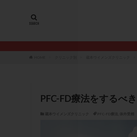
20代
22冬
AMH
ART
ERA
ERA検
LH
LUF
PCO
PCOS
PQQ
PRP療
HOME
クリニック別
蔵本ウイメンズクリニック
アシストハッチン
イントラリピッド
おりもの
カ
カルシウムイオノ
PFC-FD療法をするべ
クロミフェン
サプリメント
蔵本ウイメンズクリニック
PFC-FD療法
,
体外受精
ステップアップ
ダイエット