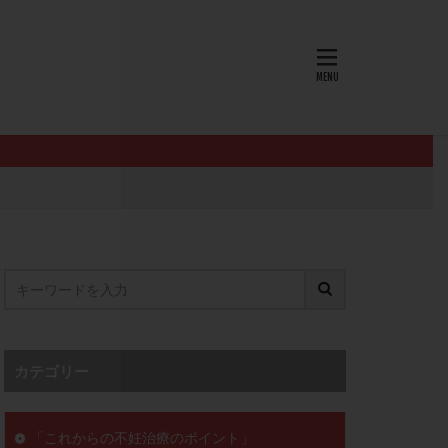
AID
ALICE
EndomeTRIO検査
L-カルニチン
OHSS
P4
PMS
PPOS法
査
ZyMot
ン抵抗性
オビドレル
イン
ロミッド
リ
クラッチ
カテゴリー
セックスレス
ョコレート嚢胞
「これからの不妊治療のポイント」