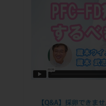
チラーヂン
ピックアップ障害
ブセレリン点鼻薬
ふりかけ法
プロテイン
ホルモン補充周期
ミトコンドリア
ラパロドリリング
レルミナ
ロ
不妊治療後の過ご
両側卵管切除術
二人目不妊
低グレード胚
体重増加
体
先天性甲状腺機能