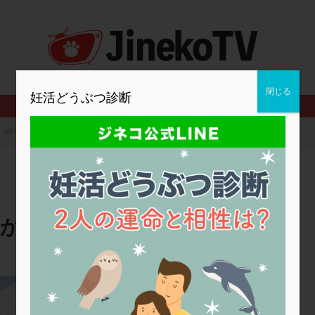
2人目妊活
2個戻し
2個移植
30代
3個移植
40代
BMI
CD138
DC胚
DFI
DHEA
E2
EMMA
査
ERPeak
FSH
FST
FTカテーテル
hCG
IMSI
MD-TESE
MRワクチン
MTHFR
NIPT
NK活性
NK細胞
閉じる
妊活どうぶつ診断
PCOS，妊活クイズ
PCPS
PFC-FD療法
PGT-A
PICSI
法
SEET法
SLE
TESE
Th検査
TORIO検査
TRIO検
PFC-FD療法をするべきかどうか
グ
アスピリン
アンタゴニスト法
アンチエイジング
インスリ
ウトロゲスタン
エコー
エストラーナテープ
エストロゲン
ウフマン療法
カウンセリング
ガニレスト
カバサール
カフェ
ファ
カンジタ
クラミジア
クリニック選び
グレード
ク
きかどうか
ゴナールエフ
コロナウイルス
コロナワクチン
サウナ
サプ
シート法
シェーングレン症候群
ショート法
シリンジ法
ス
ステップダウン
ストレス
スプリット
セカンドオピニオン
蔵本ウイメンズクリニック
タイミング法
タイムラプス
ダイレクト分割
タクロリムス
チ