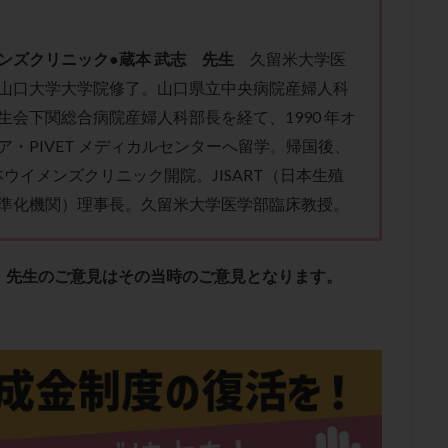
肥満
胎嚢
胎盤ポリープ
胚
胚培養
胚盤胞
胚盤胞
胚移植
腹腔鏡手術
腹腔鏡検査
膣内射精障害
膿精液症
ンズクリニック●蔵本 武志 先生
久留米大学医
然妊娠
自然排卵周期
自然移植周期
自費診療
良好胚
良
山口大学大学院修了。山口県立中央病院産婦人科
流改善
視床下部
貧血
貯卵
費用
転座
転院
生会下関総合病院産婦人科部長を経て、1990 年オ
数
通院頻度
連続採卵
運動
過分割胚
過食嘔吐
遺
ア・PIVET メディカルセンターへ留学。帰国後、
残胎盤
里親
閉塞性無精子症
閉経
陰性
陽性反応
蔵本ウイメンズクリニック開院。JISART（日本生殖
食生活
養子縁組
骨盤腹膜炎
高AMH
高FSH
高プロ
準化機関）理事長。久留米大学医学部臨床教授。
齢
高温期
高齢
高齢出産
黄体ホルモン
黄体化未破裂卵
黄体機能不全
黄体補充
、先生のご意見はその当時のご意見となります。
検索