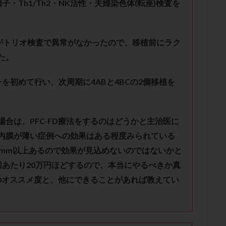
因子・
Th1/Th2
・
NK
活性・夫婦染色体
(
転座
)
検査を
子宮内膜炎
成熟卵
抗TPO抗体
抗うつ剤
抗カルジオリピン抗
体
抗リン脂質抗体
抗核抗体
抗生剤
抗精子抗体
抗酸化
排卵出血
排卵刺激
排卵周期
排卵周期法
排卵日
排卵日
がトリオ検査で異常がなかったので、移植前にラク
排卵痛
排卵誘発
排卵誘発剤
排卵誘発法
排卵障害
採卵
た。
採卵数
採精
断乳
新鮮卵子
新鮮精子
新鮮胚移植
更年期
月経不順
月経周期
月経困難
月経痛
未成熟卵
チを初めて行い、次周期に
4AB
と
4BC
の
2
個移植を
染色体異常
栄養素
桑実胚移植
検査
橋本病
機能性不妊
胚率
死産
治療のやめ時
治療計画
流産
流産対策
場合は、
PFC-FD
療法をするのはどうかと主治医に
経
無痛分娩
無精子症
無頭蓋症
生活習慣
生理
生
内膜が薄い症例への効果はある程度みられている
分け 妊活クイズ
甲状腺
甲状腺ホルモン
甲状腺機能不全
男
0mm
以上あるので効果が見込めないのではないかと
院選び
痛み
瘢痕症候群
着床
着床の検査
着床の窓
回あたり
20
万円ほどするので、本当にやるべきか真
着床率
着床痛
着床障害
睡眠薬
禁欲
移植
移植の
のオススメ度と、他にできることがあれば教えてい
植後
移植後の過ごし方
移植時期
稽留流産
空胞
筋膜下
質
精子凍結
精子提供
精子減少症
精子無力症
精液検査
糖質
経血量
経過措置
絨毛染色体検査
絨毛組織
絨毛膜