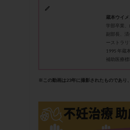
肝機能障害
胚盤胞移植
蔵本ウイメ
自然周期
自
学部卒業、
融解方法
血
副部長、済
通院
通院回
ーストラリ
遺残卵胞
遺
1995 年
風疹
食事
補助医療標
高刺激
高年
黄体未破裂化卵胞
※この動画は23年に撮影されたものであり