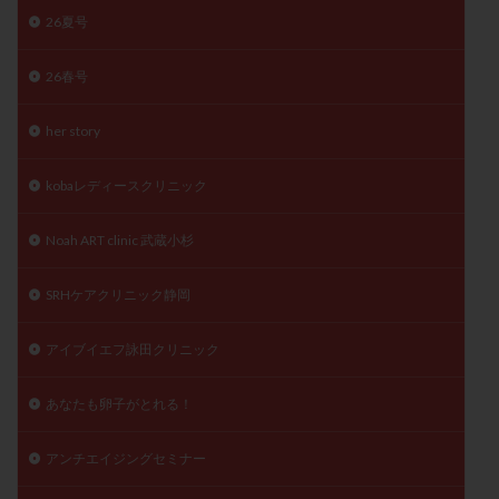
26夏号
陽性反応
顕微
顕微授精
風疹
食事
食生活
養子縁組
骨盤腹膜炎
高AMH
26春号
高FSH
高プロラクチン血症
高刺激
高年齢
高温期
高齢
高齢出産
黄体ホルモン
her story
黄体化未破裂卵胞
黄体未破裂化卵胞
黄体機能不全
kobaレディースクリニック
黄体補充
Noah ART clinic 武蔵小杉
検索
SRHケアクリニック静岡
アイブイエフ詠田クリニック
あなたも卵子がとれる！
アンチエイジングセミナー