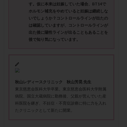
メンタル
モザイク杯
モザイク胚
す。仮に本来は妊娠していた場合、BT14で
ホルモン補充をやめていると妊娠は継続しな
ラクトバチルス
ラクトフェリン
ラパロドリリング
いでしょうか？コントロールラインが出たの
リュープリン
リュープロレリン注射
ルトラール
は確認していますが、コントロールラインが
レコベル
レトロゾール
レルミナ
出た後に陽性ラインが出ることもあることを
ロバートソン
ロング法
一般不妊治療
後で知り気になっています。
下垂体不全
不妊
不妊検査
不妊治療
不妊治療後の過ごし方
不妊症
不妊鍼灸
不整脈
不正出血
不眠
不育症
不育症検査
両側卵管切除術
両卵管閉塞
中絶
中隔子宮
主治医変更
乏精子症
乳がん
秋山レディースクリニック 秋山芳晃 先生
乳酸菌
二人目不妊
二人目妊活
二段階胚移植
東京慈恵会医科大学卒業。東京慈恵会医科大学附属
病院、国立大蔵病院に勤務後、父親が営んでいた産
亜急性甲状腺炎
亜鉛
人工授精
低AMH
科医院を継ぎ、不妊症・不育症診療に特に力を入れ
低グレード胚
低体重
低刺激
低年齢
たクリニックとして新たに開業。
低温期
体づくり
体外受精
体質改善
体重増加
体重管理
体験談
保険診療