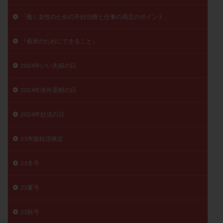
月経痛
未成熟卵
未熟卵
染色体検査
「働く女性のための不妊治療と仕事の両立のポイント」
染色体異常
栄養素
桑実胚移植
検査
橋本病
機能性不妊
正常形態率
正常胚
『着床のためにできること』
正常胚率
死産
治療のやめ時
治療計画
2024年いい夫婦の日
流産
流産対策
温活
漢方
無排卵
無月経
無痛分娩
無精子症
無頭蓋症
2024年体外受精の日
生活習慣
生理
生理不順
生理周期
2024年妊活の日
生理痛
産み分け 妊活クイズ
甲状腺
甲状腺ホルモン
甲状腺機能不全
男性ホルモン
21年版妊活検定
男性不妊
病院選び
痛み
瘢痕症候群
着床
着床の検査
着床の窓
着床不全
23冬号
着床前診断
着床率
着床痛
着床障害
23夏号
睡眠薬
禁欲
移植
移植のタイミング
移植周期
移植後
移植後の過ごし方
移植時期
23秋号
稽留流産
空胞
筋膜下筋腫
粘膜下筋腫