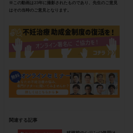
※この動画は23年に撮影されたものであり、先生のご意見
保険適用
偽嚢胞
偽閉経療法
はその当時のご意見となります。
先天性甲状腺機能低下症
先進医療
免疫異常
内膜スクラッチ
再発率
再開
凍結卵
凍結卵子
凍結卵移送
凍結精子
凍結胚
凍結胚盤胞
凍結胚移植
凍結胚移植移植
出産リスク
出産後
出血性黄体
分割胚
分割胚凍結
初期胚
初期胚凍結
初期胚移植
初診
刺激周期
刺激方法
刺激法
前核期凍結
副作用
化学流産
医療保険
卵の数
卵の質
卵の輸送
卵子
卵子の老化
卵子の質
卵子凍結
卵子提供
卵巣
卵巣の吊り上げ
卵巣刺激
卵巣嚢腫
卵巣多孔
卵巣年齢
卵巣機能
卵巣機能不全
関連する記事
卵巣機能低下
卵巣過剰刺激症候群
卵管
卵管切除
卵管卵巣膿瘍
卵管水腫
卵管狭窄
移植前のシリンジ使用は