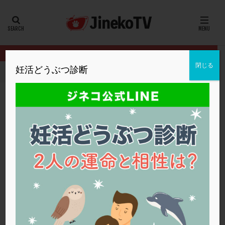
カテゴリー
タグ
閉じる
妊活どうぶつ診断
HOME
クリニック別
秋山レディースクリニック
47歳、治療
20代
22冬
2人目妊活
2個戻し
2個移植
30代
3個移植
40代
AID
ALICE
AMH
ART
BMI
CD138
DC胚
DFI
47歳、治療のやめ時は？
DHEA
E2
EMMA
EndomeTRIO検査
秋山レディースクリニック
低刺激
,
治療のやめ時
,
高齢
ERA
ERA検査
ERPeak
FSH
FST
FTカテーテル
hCG
IMSI
L-カルニチン
秋山レディースクリニック
LH
LUF
MD-TESE
MRワクチン
MTHFR
NIPT
NK活性
NK細胞
OHSS
P4
PCO
PCOS
PCOS，妊活クイズ
PCPS
PFC-FD療法
PGT-A
PICSI
PMS
PPOS法