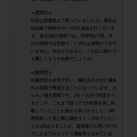
セカンドオピニオン
セックスレス
ダイエット
タイミング法
タイムラプス
ダイレクト分割
≪質問①≫
以前は胚盤胞まで育っていましたが、最近は
タクロリムス
チョコレート嚢胞
チラーヂン
低刺激で採卵を行い3日目凍結を行っていま
トリオ検査
トリソミー
ネフローゼ症候群
す。直近3回の採卵では、排卵済が2回、本
ビタミンC
ビタミンD
ピックアップ障害
日の採卵では空胞で、いずれも採卵ができて
ビブラマイシン
ピル
フーナーテスト
いません。先生からみると、これ以上続けて
フェマーラ
フォリスチム
ブセレリン点鼻薬
も難しくもうやめ時でしょうか。
ブライダルチェック
フラグメント
プラセンタ
≪質問②≫
プラノバール
プラバノール
ふりかけ法
妊娠判定を自宅で行い、陽性反応が出た場合
プレコンセプション
プレドニン
プレマリン
のみ病院で検査することになっています。ホ
プログラフ
プロゲステロン
プロテイン
ルモン補充周期です。3分～10分で判定すべ
きところ、これまで誤って1分程尿を浸し判
プロバイオティクス
プロラクチン
ホルモン値
断していたことに後から気づきました。1時
ホルモン投与
ホルモン注射
ホルモン補充周期
間程経って見た際に陽性ラインが出ていたこ
ホルモン補充法
ホルモン補充療法
とが2回ありましたが、蒸発線だと思いBT14
マイクロポリープ
マルチビタミン
ミトコンドリア
でこれまでルティナス膣錠等を止めていま