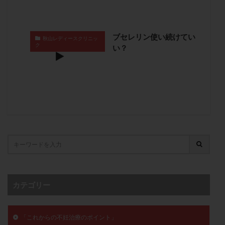
子宮奇形
子宮後屈
子宮筋腫
子宮筋腫，妊活クイズ
子宮腺筋症
子宮鏡検査
ブセレリン使い続けてい
秋山レディースクリニッ
射精障害
屈折
帝王切開
帝王切開瘢痕症候群
ク
い？
後屈子宮
性交渉
性交障害
性感染症
性行為
慢性子宮内膜炎
成熟卵
抗TPO抗体
抗うつ剤
抗カルジオリピン抗体
抗セントロメア抗体
抗リン脂質抗体
抗核抗体
抗生剤
抗精子抗体
抗酸化成分
排卵
排卵予定日
排卵出血
排卵刺激
排卵周期
排卵周期法
排卵日
排卵日検査薬
排卵検査薬
排卵痛
排卵誘発
排卵誘発剤
排卵誘発法
排卵障害
採卵
採卵後の過ごし方
採卵数
カテゴリー
採精
断乳
新鮮卵子
新鮮精子
新鮮胚移植
早期卵巣不全
早発卵巣不全
「これからの不妊治療のポイント」
更年期
月経不順
月経周期
月経困難