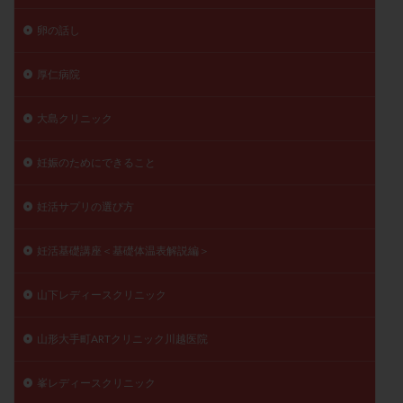
卵の話し
厚仁病院
大島クリニック
妊娠のためにできること
妊活サプリの選び方
妊活基礎講座＜基礎体温表解説編＞
山下レディースクリニック
山形大手町ARTクリニック川越医院
峯レディースクリニック