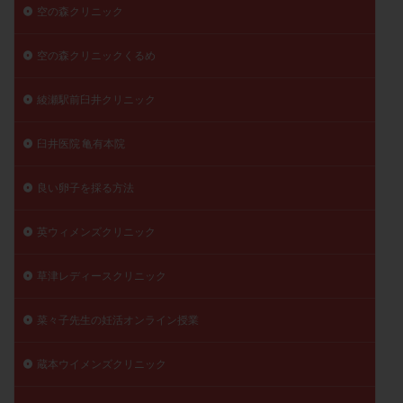
空の森クリニック
空の森クリニックくるめ
綾瀬駅前臼井クリニック
臼井医院 亀有本院
良い卵子を採る方法
英ウィメンズクリニック
草津レディースクリニック
菜々子先生の妊活オンライン授業
蔵本ウイメンズクリニック