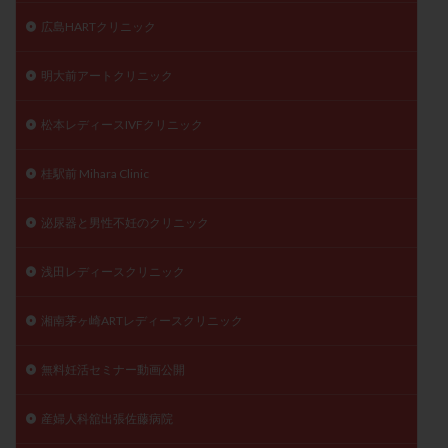
広島HARTクリニック
明大前アートクリニック
松本レディースIVFクリニック
桂駅前 Mihara Clinic
泌尿器と男性不妊のクリニック
浅田レディースクリニック
湘南茅ヶ崎ARTレディースクリニック
無料妊活セミナー動画公開
産婦人科舘出張佐藤病院