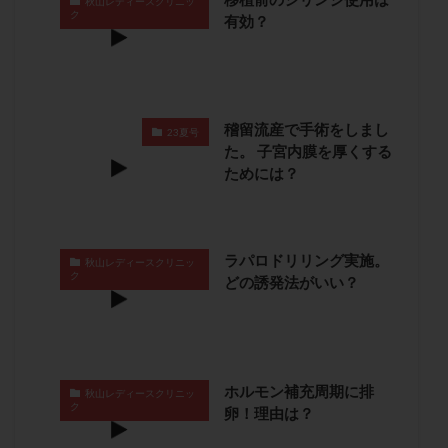
秋山レディースクリニッ
ク
卵管留血症
卵管通水
卵管造影
卵管造影検査
有効？
卵管閉塞
卵胞
卵質
原因不明
双子
反復流産
反復着床不全
受精
受精卵
受精卵凍結
受精率
受精障害
喫煙
培養
稽留流産で手術をしまし
23夏号
培養士
基礎体温
基礎体温表
変形卵
た。 子宮内膜を厚くする
変性卵
多嚢胞性卵巣症候群
多核受精
ためには？
多精子授精
夫婦生活
奇形率
妊娠
妊娠リスク
妊娠初期
妊娠判定
妊娠検査薬
妊娠率
妊娠継続
妊娠継続率
妊活
ラパロドリリング実施。
秋山レディースクリニッ
ク
どの誘発法がいい？
妊活クイズ
妊活デビュー
妊活再開
婦人科疾患
子宮
子宮内フローラ
子宮内細菌叢検査
子宮内膜
子宮内膜ポリープ
子宮内膜受容能検査
子宮内膜炎
ホルモン補充周期に排
秋山レディースクリニッ
子宮内膜異型増殖症
子宮内膜症
子宮内膜症性嚢胞
ク
卵！理由は？
子宮卵管造影検査
子宮収縮
子宮外妊娠