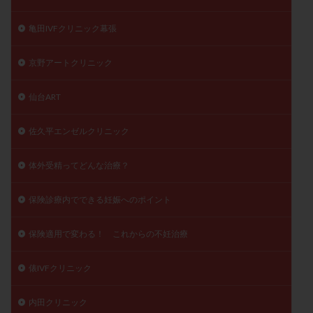
亀田IVFクリニック幕張
京野アートクリニック
仙台ART
佐久平エンゼルクリニック
体外受精ってどんな治療？
保険診療内でできる妊娠へのポイント
保険適用で変わる！ これからの不妊治療
俵IVFクリニック
内田クリニック