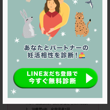
PQQ
PRP療法
SEET法
SLE
TESE
Th検査
TORIO検査
TRIO検査
ZyMot
アシストハッチング
アスピリン
アンタゴニスト法
アンチエイジング
インスリン抵抗性
イントラリピッド
ウトロゲスタン
エコー
エストラーナテープ
エストロゲン
オビドレル
おりもの
カウフマン療法
カウンセリング
ガニレスト
カバサール
カフェイン
カルシウムイオノファ
カンジタ
クラミジア
クリニック選び
グレード
クロミッド
さくらさん（47
歳）
■治療ステージ：
顕微授精 ■妊活期間：4年〜
クロミフェン
ゴナールエフ
コロナウイルス
コロナワクチン
サウナ
サプリ
サプリメント
■
AMH
：0.91(38歳の時）
シート法
シェーングレン症候群
ショート法
■
治療状況
シリンジ法
スクラッチ
ステップアップ
47才、顕微授精、採卵移植ともに20回以
ステップダウン
ストレス
スプリット
上。治療歴6年、化学流産1回。