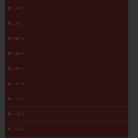
精子
精子の質
精子凍結
精子提供
23秋号
精子減少症
精子無力症
精液検査
精神安定剤
24冬号
精索静脈瘤
糖質
経血量
経過措置
絨毛染色体検査
絨毛組織
絨毛膜下血腫
24夏号
肝機能障害
肥満
胎嚢
胎盤ポリープ
胚
胚培養
胚盤胞
胚盤胞到達率
胚盤胞移植
24春号
胚移植
腹腔鏡手術
腹腔鏡検査
膣内射精障害
24秋号
膿精液症
自己注射
自然周期
自然妊娠
自然排卵周期
自然移植周期
自費診療
良好胚
25冬号
良好胚盤胞
葉酸
融解方法
血流改善
25夏号
視床下部
貧血
貯卵
費用
転座
転院
透明帯除去培養
通院
通院回数
25春号
通院頻度
連続採卵
運動
過分割胚
過食嘔吐
遺伝子異常
遺残卵胞
遺残胎盤
25秋号
里親
閉塞性無精子症
閉経
陰性