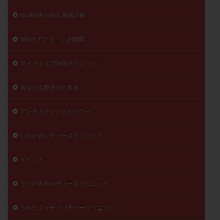
精子
精子の質
精子凍結
精子提供
Noah ART clinic 武蔵小杉
精子減少症
精子無力症
精液検査
精神安定剤
SRHケアクリニック静岡
精索静脈瘤
糖質
経血量
経過措置
絨毛染色体検査
絨毛組織
絨毛膜下血腫
アイブイエフ詠田クリニック
肝機能障害
肥満
胎嚢
胎盤ポリープ
胚
胚培養
胚盤胞
胚盤胞到達率
胚盤胞移植
あなたも卵子がとれる！
胚移植
腹腔鏡手術
腹腔鏡検査
膣内射精障害
アンチエイジングセミナー
膿精液症
自己注射
自然周期
自然妊娠
自然排卵周期
自然移植周期
自費診療
良好胚
いながきレディースクリニック
良好胚盤胞
葉酸
融解方法
血流改善
視床下部
貧血
貯卵
費用
転座
イベント
転院
透明帯除去培養
通院
通院回数
うつのみやレディースクリニック
通院頻度
連続採卵
運動
過分割胚
過食嘔吐
遺伝子異常
遺残卵胞
遺残胎盤
うめだファティリティークリニック
里親
閉塞性無精子症
閉経
陰性