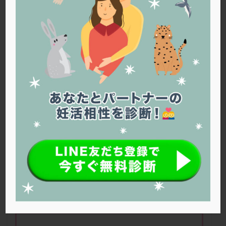
PQQ
PRP療法
SEET法
SLE
TESE
Th検査
TORIO検査
TRIO検査
ZyMot
アシストハッチング
アスピリン
アンタゴニスト法
アンチエイジング
インスリン抵抗性
イントラリピッド
ウトロゲスタン
エコー
エストラーナテープ
エストロゲン
オビドレル
おりもの
カウフマン療法
カウンセリング
ガニレスト
カバサール
カフェイン
カルシウムイオノファ
カンジタ
クラミジア
クリニック選び
グレード
クロミッド
浅田先生。AMHと年齢別に考える排卵誘発
クロミフェン
ゴナールエフ
コロナウイルス
法について教えて下さい！
コロナワクチン
サウナ
サプリ
サプリメント
シート法
シェーングレン症候群
ショート法
シリンジ法
スクラッチ
ステップアップ
ステップダウン
ストレス
スプリット