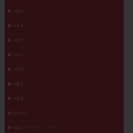
月経痛
未成熟卵
未熟卵
染色体検査
24秋号
染色体異常
栄養素
桑実胚移植
検査
橋本病
機能性不妊
正常形態率
正常胚
25冬号
正常胚率
死産
治療のやめ時
治療計画
25夏号
流産
流産対策
温活
漢方
無排卵
無月経
無痛分娩
無精子症
無頭蓋症
25春号
生活習慣
生理
生理不順
生理周期
生理痛
産み分け 妊活クイズ
甲状腺
25秋号
甲状腺ホルモン
甲状腺機能不全
男性ホルモン
26夏号
男性不妊
病院選び
痛み
瘢痕症候群
着床
着床の検査
着床の窓
着床不全
26春号
着床前診断
着床率
着床痛
着床障害
睡眠薬
禁欲
移植
移植のタイミング
her story
移植周期
移植後
移植後の過ごし方
移植時期
kobaレディースクリニック
稽留流産
空胞
筋膜下筋腫
粘膜下筋腫