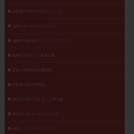
泌尿器と男性不妊のクリニック
浅田レディースクリニック
湘南茅ヶ崎ARTレディースクリニック
無料妊活セミナー動画公開
産婦人科舘出張佐藤病院
田村秀子婦人科医院
着床のためにできること 卵子編
神奈川レディースクリニック
神田ウィメンズクリニック