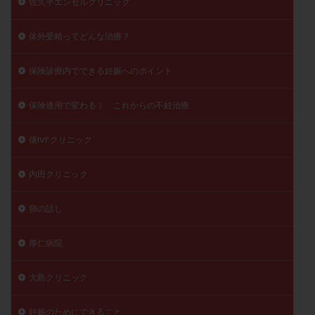
佐久平エンゼルクリニック
体外受精ってどんな治療？
保険診療内でできる妊娠へのポイント
保険適用で変わる！ これからの不妊治療
俵IVFクリニック
内田クリニック
卵の話し
厚仁病院
大島クリニック
妊娠のためにできること