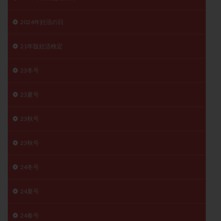
子宮奇形
子宮後屈
子宮筋腫
2024年妊活の日
子宮筋腫，妊活クイズ
子宮腺筋症
子宮鏡検査
射精障害
屈折
帝王切開
帝王切開瘢痕症候群
21年版妊活検定
後屈子宮
性交渉
性交障害
性感染症
性行為
慢性子宮内膜炎
成熟卵
抗TPO抗体
23冬号
抗うつ剤
抗カルジオリピン抗体
23夏号
抗セントロメア抗体
抗リン脂質抗体
抗核抗体
抗生剤
抗精子抗体
抗酸化成分
排卵
23秋号
排卵予定日
排卵出血
排卵刺激
排卵周期
排卵周期法
排卵日
排卵日検査薬
排卵検査薬
23秋号
排卵痛
排卵誘発
排卵誘発剤
排卵誘発法
24冬号
排卵障害
採卵
採卵後の過ごし方
採卵数
採精
断乳
新鮮卵子
新鮮精子
24夏号
新鮮胚移植
早期卵巣不全
早発卵巣不全
24春号
更年期
月経不順
月経周期
月経困難