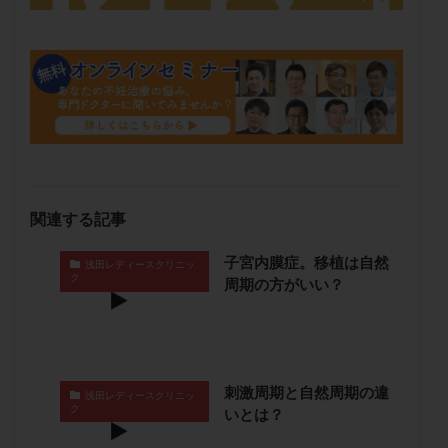
メンタル
モザイク杯
モザイク胚
ラクトバチルス
ラクトフェリン
ラパロドリリング
リュープリン
リュープロレリン注射
ルトラール
レコベル
レトロゾール
レルミナ
ロバートソン
ロング法
一般不妊治療
下垂体不全
不妊
不妊検査
不妊治療
不妊治療後の過ごし方
不妊症
不妊鍼灸
関連する記事
不整脈
不正出血
不眠
不育症
不育症検査
両側卵管切除術
両卵管閉塞
中絶
子宮内膜症。移植は自然
浅田レディースクリニッ
ク
周期の方がいい？
中隔子宮
主治医変更
乏精子症
乳がん
乳酸菌
二人目不妊
二人目妊活
二段階胚移植
亜急性甲状腺炎
亜鉛
人工授精
低AMH
低グレード胚
低体重
低刺激
低年齢
刺激周期と自然周期の違
浅田レディースクリニッ
低温期
体づくり
体外受精
体質改善
ク
いとは？
体重増加
体重管理
体験談
保険診療