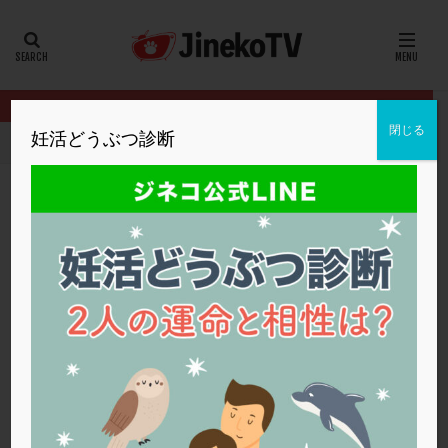
カテゴリー
タグ
閉じる
妊活どうぶつ診断
HOME
イベント
卵の話し
AMH✕年齢別 排卵誘発法
20代
22冬
2人目妊活
2個戻し
2個移植
30代
3個移植
40代
AID
ALICE
AMH
ART
BMI
CD138
DC胚
DFI
AMH✕年齢別 排卵誘発法
DHEA
E2
EMMA
EndomeTRIO検査
卵の話し
,
浅田レディースクリニック
ERA
ERA検査
ERPeak
FSH
FST
低AMH
,
低年齢
,
排卵誘発法
,
高AMH
,
高年齢
,
高齢
FTカテーテル
hCG
IMSI
L-カルニチン
卵の話し
LH
LUF
MD-TESE
MRワクチン
MTHFR
NIPT
NK活性
NK細胞
OHSS
P4
PCO
PCOS
PCOS，妊活クイズ
PCPS
PFC-FD療法
PGT-A
PICSI
PMS
PPOS法