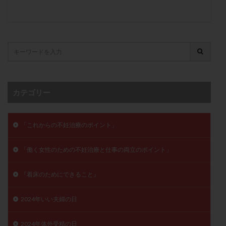
卵管留血症
卵管通水
卵管造影
卵管造影検査
卵管閉塞
卵胞
卵質
原因不明
双子
反復流産
反復着床不全
受精
受精卵
受精卵凍結
受精率
受精障害
喫煙
培養
培養士
基礎体温
基礎体温表
変形卵
変性卵
多嚢胞性卵巣症候群
多核受精
カテゴリー
多精子授精
夫婦生活
奇形率
妊娠
妊娠リスク
妊娠初期
妊娠判定
妊娠検査薬
「これからの不妊治療のポイント」
妊娠率
妊娠継続
妊娠継続率
妊活
妊活クイズ
妊活デビュー
妊活再開
「働く女性のための不妊治療と仕事の両立のポイント」
婦人科疾患
子宮
子宮内フローラ
『着床のためにできること』
子宮内細菌叢検査
子宮内膜
子宮内膜ポリープ
子宮内膜受容能検査
子宮内膜炎
2024年いい夫婦の日
子宮内膜異型増殖症
子宮内膜症
子宮内膜症性嚢胞
子宮卵管造影検査
子宮収縮
子宮外妊娠
2024年体外受精の日