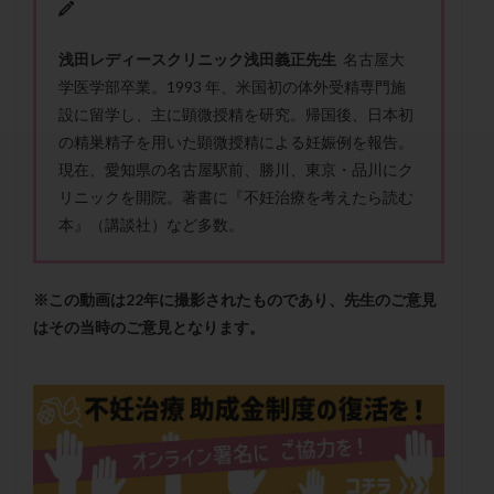
セカンドオピニオン
セックスレス
ダイエット
タイミング法
タイムラプス
ダイレクト分割
浅田レディースクリニック浅田義正先生
名古屋大
タクロリムス
チョコレート嚢胞
チラーヂン
学医学部卒業。1993 年、米国初の体外受精専門施
トリオ検査
トリソミー
ネフローゼ症候群
設に留学し、主に顕微授精を研究。帰国後、日本初
の精巣精子を用いた顕微授精による妊娠例を報告。
ビタミンC
ビタミンD
ピックアップ障害
現在、愛知県の名古屋駅前、勝川、東京・品川にク
ビブラマイシン
ピル
フーナーテスト
リニックを開院。著書に『不妊治療を考えたら読む
フェマーラ
フォリスチム
ブセレリン点鼻薬
本』（講談社）など多数。
ブライダルチェック
フラグメント
プラセンタ
プラノバール
プラバノール
ふりかけ法
※この動画は22年に撮影されたものであり、先生のご意見
プレコンセプション
プレドニン
プレマリン
はその当時のご意見となります。
プログラフ
プロゲステロン
プロテイン
プロバイオティクス
プロラクチン
ホルモン値
ホルモン投与
ホルモン注射
ホルモン補充周期
ホルモン補充法
ホルモン補充療法
マイクロポリープ
マルチビタミン
ミトコンドリア