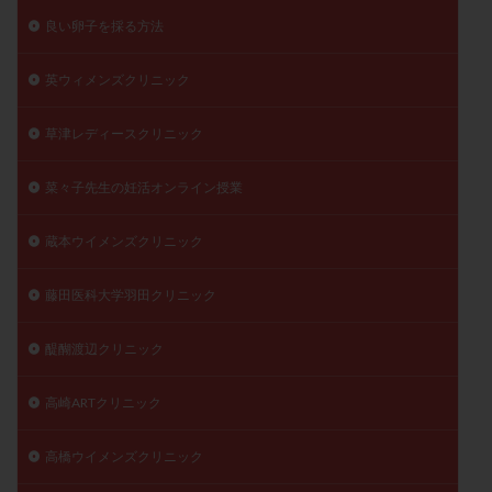
良い卵子を採る方法
英ウィメンズクリニック
草津レディースクリニック
菜々子先生の妊活オンライン授業
蔵本ウイメンズクリニック
藤田医科大学羽田クリニック
醍醐渡辺クリニック
高崎ARTクリニック
高橋ウイメンズクリニック