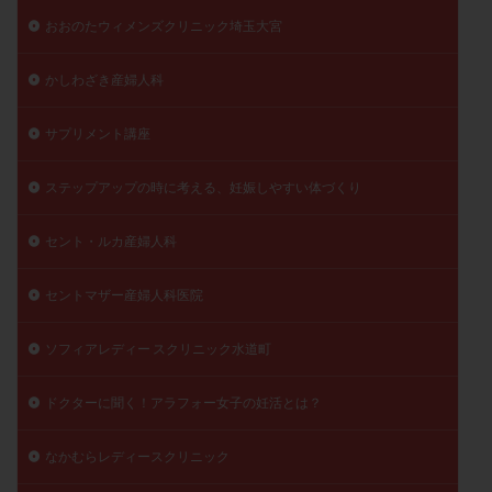
おおのたウィメンズクリニック埼玉大宮
陽性反応
顕微
顕微授精
風疹
食事
食生活
養子縁組
骨盤腹膜炎
高AMH
かしわざき産婦人科
高FSH
高プロラクチン血症
高刺激
高年齢
高温期
高齢
高齢出産
黄体ホルモン
サプリメント講座
黄体化未破裂卵胞
黄体未破裂化卵胞
黄体機能不全
ステップアップの時に考える、妊娠しやすい体づくり
黄体補充
セント・ルカ産婦人科
検索
セントマザー産婦人科医院
ソフィアレディー スクリニック水道町
ドクターに聞く！アラフォー女子の妊活とは？
なかむらレディースクリニック