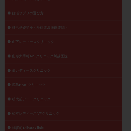
妊活サプリの選び方
妊活基礎講座＜基礎体温表解説編＞
山下レディースクリニック
山形大手町ARTクリニック川越医院
峯レディースクリニック
広島HARTクリニック
明大前アートクリニック
松本レディースIVFクリニック
桂駅前 Mihara Clinic