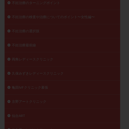
不妊治療のターニングポイント
不妊治療の検査や治療についてのポイント〜女性編〜
不妊治療の選択肢
不妊治療最前線
両角レディースクリニック
久保みずきレディースクリニック
亀田IVFクリニック幕張
京野アートクリニック
仙台ART