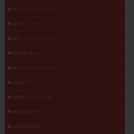
神谷レディースクリニック
福井ウィメンズクリニック
福田ウイメンズクリニック
私は妊娠できますか？
秋山レディースクリニック
空の森クリニック
空の森クリニックくるめ
綾瀬駅前臼井クリニック
臼井医院 亀有本院