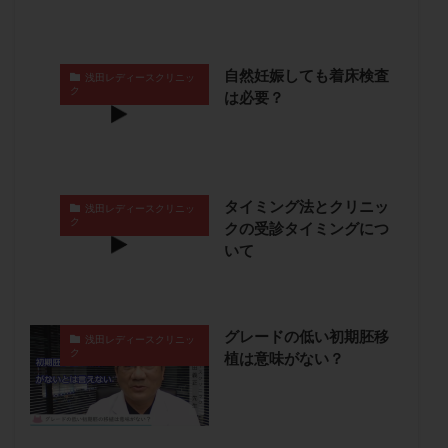
保険適用
偽嚢胞
偽閉経療法
先天性甲状腺機能低下症
先進医療
免疫異常
自然妊娠しても着床検査
内膜スクラッチ
再発率
再開
凍結卵
浅田レディースクリニッ
ク
は必要？
凍結卵子
凍結卵移送
凍結精子
凍結胚
凍結胚盤胞
凍結胚移植
凍結胚移植移植
出産リスク
出産後
出血性黄体
分割胚
分割胚凍結
初期胚
初期胚凍結
初期胚移植
タイミング法とクリニッ
浅田レディースクリニッ
ク
初診
刺激周期
刺激方法
刺激法
クの受診タイミングにつ
いて
前核期凍結
副作用
化学流産
医療保険
卵の数
卵の質
卵の輸送
卵子
卵子の老化
卵子の質
卵子凍結
卵子提供
グレードの低い初期胚移
浅田レディースクリニッ
卵巣
卵巣の吊り上げ
卵巣刺激
卵巣嚢腫
ク
植は意味がない？
卵巣多孔
卵巣年齢
卵巣機能
卵巣機能不全
卵巣機能低下
卵巣過剰刺激症候群
卵管
卵管切除
卵管卵巣膿瘍
卵管水腫
卵管狭窄