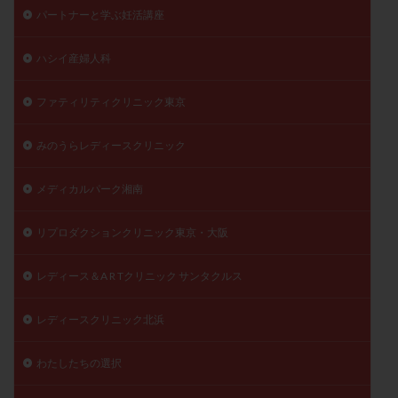
パートナーと学ぶ妊活講座
ハシイ産婦人科
ファティリティクリニック東京
みのうらレディースクリニック
メディカルパーク湘南
リプロダクションクリニック東京・大阪
レディース＆A R Tクリニック サンタクルス
レディースクリニック北浜
わたしたちの選択