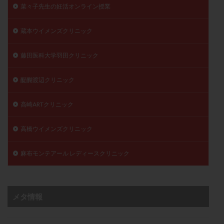
菜々子先生の妊活オンライン授業
蔵本ウイメンズクリニック
藤田医科大学羽田クリニック
醍醐渡辺クリニック
高崎ARTクリニック
高橋ウイメンズクリニック
麻布モンテアール レディースクリニック
メタ情報