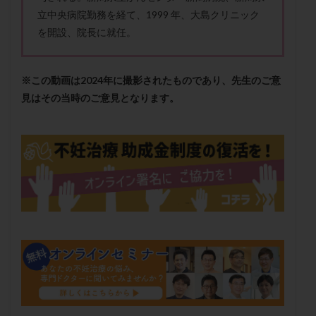
保険適用
偽嚢胞
偽閉経療法
立中央病院勤務を経て、1999 年、大島クリニック
先天性甲状腺機能低下症
先進医療
免疫異常
を開設、院長に就任。
内膜スクラッチ
再発率
再開
凍結卵
凍結卵子
凍結卵移送
凍結精子
凍結胚
※この動画は2024年に撮影されたものであり、先生のご意
凍結胚盤胞
凍結胚移植
凍結胚移植移植
見はその当時のご意見となります。
出産リスク
出産後
出血性黄体
分割胚
分割胚凍結
初期胚
初期胚凍結
初期胚移植
初診
刺激周期
刺激方法
刺激法
前核期凍結
副作用
化学流産
医療保険
卵の数
卵の質
卵の輸送
卵子
卵子の老化
卵子の質
卵子凍結
卵子提供
卵巣
卵巣の吊り上げ
卵巣刺激
卵巣嚢腫
卵巣多孔
卵巣年齢
卵巣機能
卵巣機能不全
卵巣機能低下
卵巣過剰刺激症候群
卵管
卵管切除
卵管卵巣膿瘍
卵管水腫
卵管狭窄