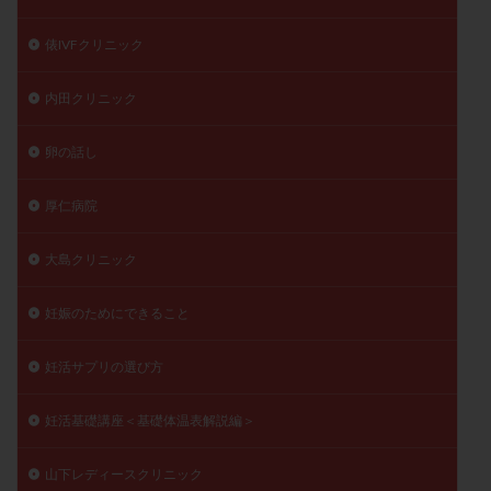
俵IVFクリニック
内田クリニック
卵の話し
厚仁病院
大島クリニック
妊娠のためにできること
妊活サプリの選び方
妊活基礎講座＜基礎体温表解説編＞
山下レディースクリニック