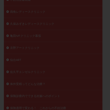
両角レディースクリニック
久保みずきレディースクリニック
亀田IVFクリニック幕張
京野アートクリニック
仙台ART
佐久平エンゼルクリニック
体外受精ってどんな治療？
保険診療内でできる妊娠へのポイント
保険適用で変わる！ これからの不妊治療