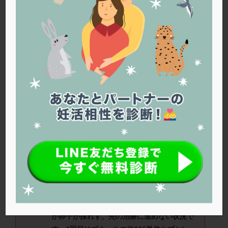
PQQ
PRP療法
SEET法
SLE
TESE
Th検査
TORIO検査
TRIO検査
ZyMot
アシストハッチング
アスピリン
アンタゴニスト法
アンチエイジング
インスリン抵抗性
イントラリピッド
ウトロゲスタン
エコー
エストラーナテープ
エストロゲン
オビドレル
おりもの
カウフマン療法
カウンセリング
ガニレスト
カバサール
カフェイン
カルシウムイオノファ
カンジタ
クラミジア
クリニック選び
グレード
クロミッド
みどさん（37
歳）
■治療ステージ：体
外受精 ■妊活期間：半年〜1年
クロミフェン
ゴナールエフ
コロナウイルス
■AMH：0.8
コロナワクチン
サウナ
サプリ
サプリメント
シート法
シェーングレン症候群
ショート法
≪治療状況≫
シリンジ法
スクラッチ
ステップアップ
現在、体外受精に向けて採卵を2回しました
が卵子が採れず、先の治療に進めない状況で
ステップダウン
ストレス
スプリット