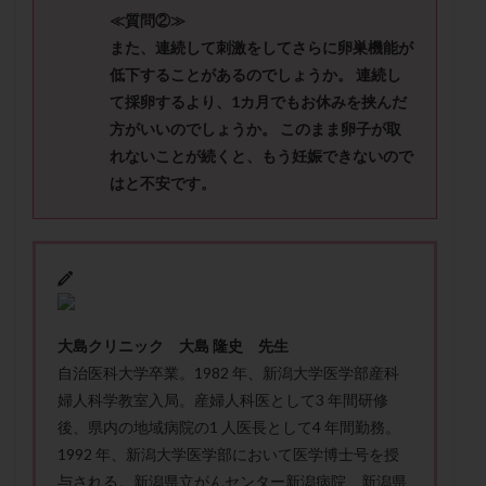
メンタル
モザイク杯
モザイク胚
≪質問②≫
ラクトバチルス
ラクトフェリン
ラパロドリリング
また、連続して刺激をしてさらに卵巣機能が
低下することがあるのでしょうか。 連続し
リュープリン
リュープロレリン注射
ルトラール
て採卵するより、1カ月でもお休みを挟んだ
レコベル
レトロゾール
レルミナ
方がいいのでしょうか。 このまま卵子が取
ロバートソン
ロング法
一般不妊治療
れないことが続くと、もう妊娠できないので
下垂体不全
不妊
不妊検査
不妊治療
はと不安です。
不妊治療後の過ごし方
不妊症
不妊鍼灸
不整脈
不正出血
不眠
不育症
不育症検査
両側卵管切除術
両卵管閉塞
中絶
中隔子宮
主治医変更
乏精子症
乳がん
乳酸菌
二人目不妊
二人目妊活
二段階胚移植
大島クリニック 大島 隆史 先生
亜急性甲状腺炎
亜鉛
人工授精
低AMH
自治医科大学卒業。1982 年、新潟大学医学部産科
婦人科学教室入局。産婦人科医として3 年間研修
低グレード胚
低体重
低刺激
低年齢
後、県内の地域病院の1 人医長として4 年間勤務。
低温期
体づくり
体外受精
体質改善
1992 年、新潟大学医学部において医学博士号を授
体重増加
体重管理
体験談
保険診療
与される。新潟県立がんセンター新潟病院、新潟県