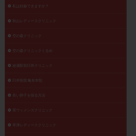
私は妊娠できますか？
秋山レディースクリニック
空の森クリニック
空の森クリニックくるめ
綾瀬駅前臼井クリニック
臼井医院 亀有本院
良い卵子を採る方法
英ウィメンズクリニック
草津レディースクリニック