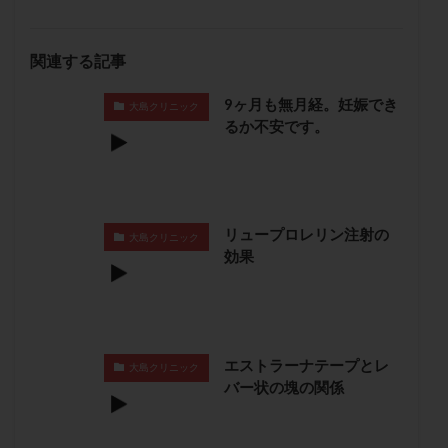
卵管留血症
卵管通水
卵管造影
卵管造影検査
卵管閉塞
卵胞
卵質
原因不明
双子
関連する記事
反復流産
反復着床不全
受精
受精卵
9ヶ月も無月経。妊娠でき
受精卵凍結
受精率
受精障害
喫煙
培養
大島クリニック
るか不安です。
培養士
基礎体温
基礎体温表
変形卵
変性卵
多嚢胞性卵巣症候群
多核受精
多精子授精
夫婦生活
奇形率
妊娠
妊娠リスク
妊娠初期
妊娠判定
妊娠検査薬
リュープロレリン注射の
大島クリニック
効果
妊娠率
妊娠継続
妊娠継続率
妊活
妊活クイズ
妊活デビュー
妊活再開
婦人科疾患
子宮
子宮内フローラ
子宮内細菌叢検査
子宮内膜
子宮内膜ポリープ
エストラーナテープとレ
大島クリニック
子宮内膜受容能検査
子宮内膜炎
バー状の塊の関係
子宮内膜異型増殖症
子宮内膜症
子宮内膜症性嚢胞
子宮卵管造影検査
子宮収縮
子宮外妊娠