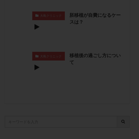
子宮奇形
子宮後屈
子宮筋腫
胚移植が自費になるケー
子宮筋腫，妊活クイズ
子宮腺筋症
子宮鏡検査
大島クリニック
スは？
射精障害
屈折
帝王切開
帝王切開瘢痕症候群
後屈子宮
性交渉
性交障害
性感染症
性行為
慢性子宮内膜炎
成熟卵
抗TPO抗体
抗うつ剤
抗カルジオリピン抗体
移植後の過ごし方につい
大島クリニック
抗セントロメア抗体
抗リン脂質抗体
抗核抗体
て
抗生剤
抗精子抗体
抗酸化成分
排卵
排卵予定日
排卵出血
排卵刺激
排卵周期
排卵周期法
排卵日
排卵日検査薬
排卵検査薬
排卵痛
排卵誘発
排卵誘発剤
排卵誘発法
排卵障害
採卵
採卵後の過ごし方
採卵数
採精
断乳
新鮮卵子
新鮮精子
新鮮胚移植
早期卵巣不全
早発卵巣不全
更年期
月経不順
月経周期
月経困難