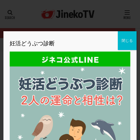
カテゴリー
タグ
閉じる
妊活どうぶつ診断
HOME
クリニック別
大島クリニック
卵巣機能低下での刺激方
20代
22冬
2人目妊活
2個戻し
2個移植
30代
3個移植
40代
AID
ALICE
AMH
ART
BMI
CD138
DC胚
DFI
卵巣機能低下での刺激方法は？
DHEA
E2
EMMA
EndomeTRIO検査
大島クリニック
低AMH
,
体外受精
,
卵巣機能不全
,
採卵
ERA
ERA検査
ERPeak
FSH
FST
FTカテーテル
hCG
IMSI
L-カルニチン
大島クリニック
LH
LUF
MD-TESE
MRワクチン
MTHFR
NIPT
NK活性
NK細胞
OHSS
P4
PCO
PCOS
PCOS，妊活クイズ
PCPS
PFC-FD療法
PGT-A
PICSI
PMS
PPOS法