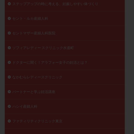
ステップアップの時に考える、妊娠しやすい体づくり
セント・ルカ産婦人科
セントマザー産婦人科医院
ソフィアレディー スクリニック水道町
ドクターに聞く！アラフォー女子の妊活とは？
なかむらレディースクリニック
パートナーと学ぶ妊活講座
ハシイ産婦人科
ファティリティクリニック東京