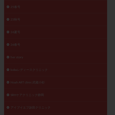
陽性反応
顕微
顕微授精
風疹
食事
25春号
食生活
養子縁組
骨盤腹膜炎
高AMH
25秋号
高FSH
高プロラクチン血症
高刺激
高年齢
高温期
高齢
高齢出産
黄体ホルモン
26夏号
黄体化未破裂卵胞
黄体未破裂化卵胞
黄体機能不全
26春号
黄体補充
her story
検索
kobaレディースクリニック
Noah ART clinic 武蔵小杉
SRHケアクリニック静岡
アイブイエフ詠田クリニック