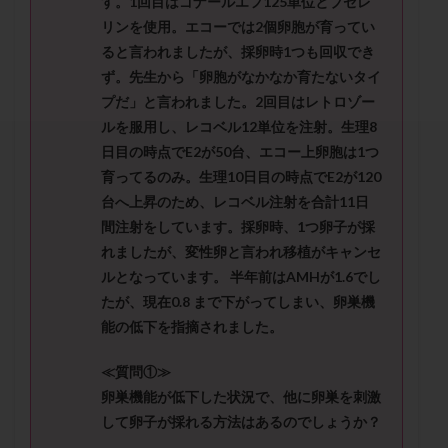
す。1回目はゴナールエフ125単位とブセレ
セカンドオピニオン
セックスレス
ダイエット
リンを使用。エコーでは2個卵胞が育ってい
タイミング法
タイムラプス
ダイレクト分割
ると言われましたが、採卵時1つも回収でき
タクロリムス
チョコレート嚢胞
チラーヂン
ず。先生から「卵胞がなかなか育たないタイ
トリオ検査
トリソミー
ネフローゼ症候群
プだ」と言われました。2回目はレトロゾー
ルを服用し、レコベル12単位を注射。生理8
ビタミンC
ビタミンD
ピックアップ障害
日目の時点でE2が50台、エコー上卵胞は1つ
ビブラマイシン
ピル
フーナーテスト
育ってるのみ。生理10日目の時点でE2が120
フェマーラ
フォリスチム
ブセレリン点鼻薬
台へ上昇のため、レコベル注射を合計11日
ブライダルチェック
フラグメント
プラセンタ
間注射をしています。採卵時、1つ卵子が採
プラノバール
プラバノール
ふりかけ法
れましたが、変性卵と言われ移植がキャンセ
ルとなっています。 半年前はAMHが1.6でし
プレコンセプション
プレドニン
プレマリン
たが、現在0.8 まで下がってしまい、卵巣機
プログラフ
プロゲステロン
プロテイン
能の低下を指摘されました。
プロバイオティクス
プロラクチン
ホルモン値
ホルモン投与
ホルモン注射
ホルモン補充周期
≪質問①≫
卵巣機能が低下した状況で、他に卵巣を刺激
ホルモン補充法
ホルモン補充療法
して卵子が採れる方法はあるのでしょうか？
マイクロポリープ
マルチビタミン
ミトコンドリア