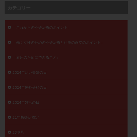
月経痛
未成熟卵
未熟卵
染色体検査
カテゴリー
染色体異常
栄養素
桑実胚移植
検査
橋本病
機能性不妊
正常形態率
正常胚
「これからの不妊治療のポイント」
正常胚率
死産
治療のやめ時
治療計画
「働く女性のための不妊治療と仕事の両立のポイント」
流産
流産対策
温活
漢方
無排卵
無月経
無痛分娩
無精子症
無頭蓋症
『着床のためにできること』
生活習慣
生理
生理不順
生理周期
生理痛
産み分け 妊活クイズ
甲状腺
2024年いい夫婦の日
甲状腺ホルモン
甲状腺機能不全
男性ホルモン
2024年体外受精の日
男性不妊
病院選び
痛み
瘢痕症候群
着床
着床の検査
着床の窓
着床不全
2024年妊活の日
着床前診断
着床率
着床痛
着床障害
睡眠薬
禁欲
移植
移植のタイミング
21年版妊活検定
移植周期
移植後
移植後の過ごし方
移植時期
23冬号
稽留流産
空胞
筋膜下筋腫
粘膜下筋腫