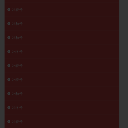
精子
精子の質
精子凍結
精子提供
23夏号
精子減少症
精子無力症
精液検査
精神安定剤
精索静脈瘤
糖質
経血量
経過措置
23秋号
絨毛染色体検査
絨毛組織
絨毛膜下血腫
23秋号
肝機能障害
肥満
胎嚢
胎盤ポリープ
胚
胚培養
胚盤胞
胚盤胞到達率
胚盤胞移植
24冬号
胚移植
腹腔鏡手術
腹腔鏡検査
膣内射精障害
24夏号
膿精液症
自己注射
自然周期
自然妊娠
自然排卵周期
自然移植周期
自費診療
良好胚
24春号
良好胚盤胞
葉酸
融解方法
血流改善
視床下部
貧血
貯卵
費用
転座
24秋号
転院
透明帯除去培養
通院
通院回数
25冬号
通院頻度
連続採卵
運動
過分割胚
過食嘔吐
遺伝子異常
遺残卵胞
遺残胎盤
25夏号
里親
閉塞性無精子症
閉経
陰性