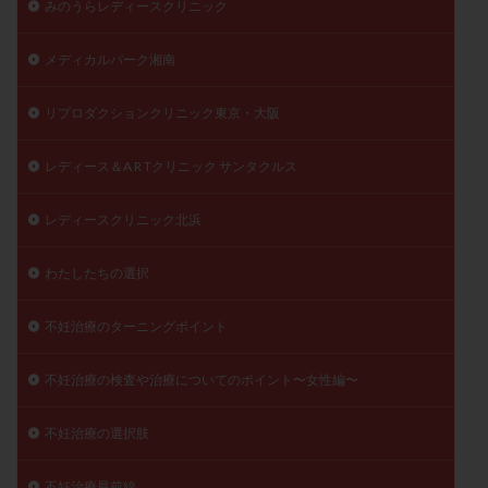
みのうらレディースクリニック
メディカルパーク湘南
リプロダクションクリニック東京・大阪
レディース＆A R Tクリニック サンタクルス
レディースクリニック北浜
わたしたちの選択
不妊治療のターニングポイント
不妊治療の検査や治療についてのポイント〜女性編〜
不妊治療の選択肢
不妊治療最前線