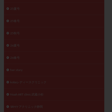
月経痛
未成熟卵
未熟卵
染色体検査
25夏号
染色体異常
栄養素
桑実胚移植
検査
橋本病
機能性不妊
正常形態率
正常胚
25春号
正常胚率
死産
治療のやめ時
治療計画
25秋号
流産
流産対策
温活
漢方
無排卵
無月経
無痛分娩
無精子症
無頭蓋症
26夏号
生活習慣
生理
生理不順
生理周期
生理痛
産み分け 妊活クイズ
甲状腺
26春号
甲状腺ホルモン
甲状腺機能不全
男性ホルモン
her story
男性不妊
病院選び
痛み
瘢痕症候群
着床
着床の検査
着床の窓
着床不全
kobaレディースクリニック
着床前診断
着床率
着床痛
着床障害
Noah ART clinic 武蔵小杉
睡眠薬
禁欲
移植
移植のタイミング
移植周期
移植後
移植後の過ごし方
移植時期
SRHケアクリニック静岡
稽留流産
空胞
筋膜下筋腫
粘膜下筋腫