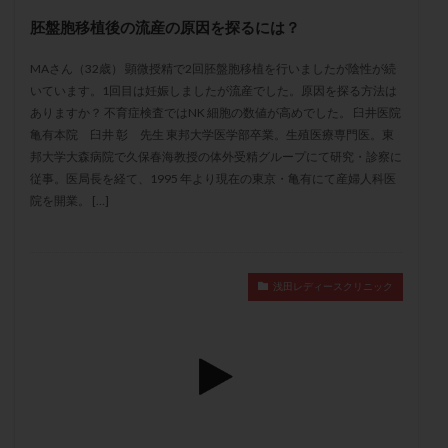
メンタル
モザイク杯
モザイク胚
胚盤胞移植後の流産の原因を探るには？
ラクトバチルス
ラクトフェリン
ラパロドリリング
MAさん（32歳） 顕微授精で2回胚盤胞移植を行いましたが陰性が続
リュープリン
リュープロレリン注射
ルトラール
いています。1回目は妊娠しましたが流産でした。原因を探る方法は
レコベル
レトロゾール
レルミナ
ありますか？ 不育症検査ではNK 細胞の数値が高めでした。 臼井医院
ロバートソン
ロング法
一般不妊治療
亀有本院 臼井 彰 先生 東邦大学医学部卒業。生殖医療専門医。東
邦大学大森病院で久保春海教授の体外受精グループにて研究・診察に
下垂体不全
不妊
不妊検査
不妊治療
従事。医局長を経て、1995 年より現在の東京・亀有にて産婦人科医
不妊治療後の過ごし方
不妊症
不妊鍼灸
院を開業。 […]
不整脈
不正出血
不眠
不育症
不育症検査
両側卵管切除術
両卵管閉塞
中絶
中隔子宮
主治医変更
乏精子症
乳がん
浅田レディースクリニック
乳酸菌
二人目不妊
二人目妊活
二段階胚移植
亜急性甲状腺炎
亜鉛
人工授精
低AMH
低グレード胚
低体重
低刺激
低年齢
低温期
体づくり
体外受精
体質改善
体重増加
体重管理
体験談
保険診療