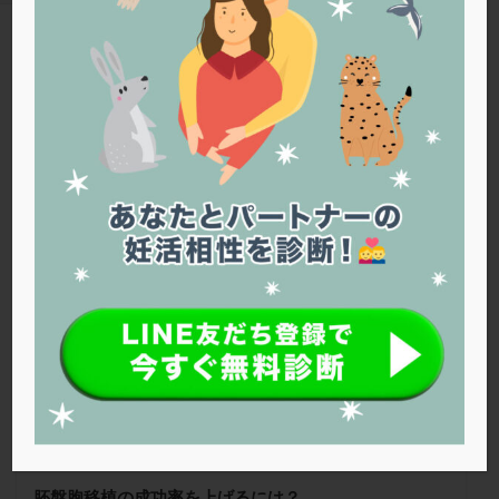
PQQ
PRP療法
SEET法
SLE
TESE
Th検査
TORIO検査
TRIO検査
ZyMot
TAG
アシストハッチング
アスピリン
アンタゴニスト法
胚盤胞移植
アンチエイジング
インスリン抵抗性
イントラリピッド
ウトロゲスタン
エコー
Warning
: Trying to access array offset on false in
/home/r1212655/public_html/jineko.tv/wp-content/themes/the-
エストラーナテープ
エストロゲン
オビドレル
thor/tag.php
on line
43
おりもの
カウフマン療法
カウンセリング
ガニレスト
カバサール
カフェイン
26春号
カルシウムイオノファ
カンジタ
クラミジア
クリニック選び
グレード
クロミッド
クロミフェン
ゴナールエフ
コロナウイルス
コロナワクチン
サウナ
サプリ
サプリメント
シート法
シェーングレン症候群
ショート法
シリンジ法
スクラッチ
ステップアップ
ステップダウン
ストレス
スプリット
胚盤胞移植の成功率を上げるには？