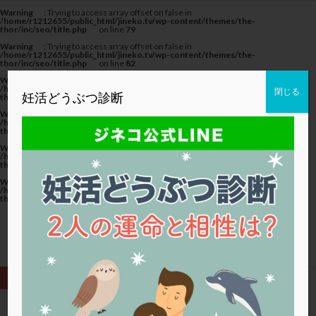
カテゴリー
Warning
: Trying to access array offset on false in
/home/r1212655/public_html/jineko.tv/wp-content/themes/the-
thor/inc/seo/title.php
on line
79
Warning
: Trying to access array offset on false in
/home/r1212655/public_html/jineko.tv/wp-content/themes/the-
thor/inc/seo/title.php
on line
82
Warning
: Trying to access array offset on false in
タグ
/home/r1212655/public_html/jineko.tv/wp-content/themes/the-
閉じる
妊活どうぶつ診断
thor/inc/seo/title.php
on line
82
20代
22冬
2人目妊活
2個戻し
2個移植
Warning
: Trying to access array offset on false in
/home/r1212655/public_html/jineko.tv/wp-content/themes/the-
thor/inc/seo/title.php
on line
79
30代
3個移植
40代
AID
ALICE
Warning
: Trying to access array offset on false in
AMH
ART
BMI
CD138
DC胚
DFI
/home/r1212655/public_html/jineko.tv/wp-content/themes/the-
thor/inc/seo/title.php
on line
82
DHEA
E2
EMMA
EndomeTRIO検査
Warning
: Trying to access array offset on false in
/home/r1212655/public_html/jineko.tv/wp-content/themes/the-
ERA
ERA検査
ERPeak
FSH
FST
thor/inc/seo/title.php
on line
82
FTカテーテル
hCG
IMSI
L-カルニチン
LH
LUF
MD-TESE
MRワクチン
MTHFR
NIPT
NK活性
NK細胞
OHSS
P4
PCO
PCOS
PCOS，妊活クイズ
PCPS
PFC-FD療法
PGT-A
PICSI
PMS
PPOS法
HOME
胚盤胞移植