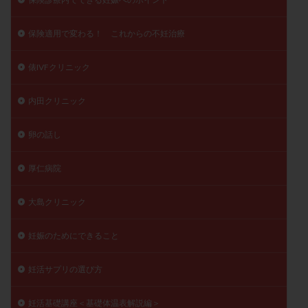
保険適用で変わる！ これからの不妊治療
俵IVFクリニック
内田クリニック
卵の話し
厚仁病院
大島クリニック
妊娠のためにできること
妊活サプリの選び方
妊活基礎講座＜基礎体温表解説編＞