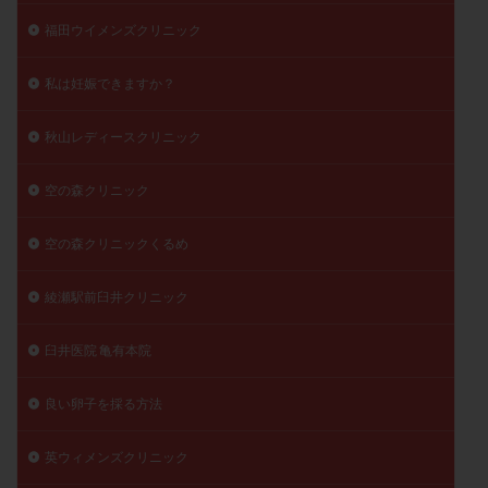
福田ウイメンズクリニック
私は妊娠できますか？
秋山レディースクリニック
空の森クリニック
空の森クリニックくるめ
綾瀬駅前臼井クリニック
臼井医院 亀有本院
良い卵子を採る方法
英ウィメンズクリニック