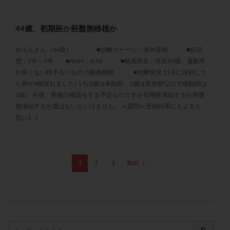
保険適用
偽嚢胞
偽閉経療法
先天性甲状腺機能低下症
先進医療
免疫異常
44歳、初期胚か胚盤胞移植か
内膜スクラッチ
再発率
再開
凍結卵
めろんさん（44歳） ■治療ステージ：体外受精 ■妊活
凍結卵子
凍結卵移送
凍結精子
凍結胚
歴：2年～3年 ■AMH：0.36 ■精液所見：現在50歳、運動率
凍結胚盤胞
凍結胚移植
凍結胚移植移植
が良くない精子もいるので顕微授精 ■治療状況 11月に採卵した
ら卵が4個採れました(うち1個は未熟卵、1個は変性卵なので成熟卵は
出産リスク
出産後
出血性黄体
分割胚
2個） 今後、受精の確認をする予定なのですが初期胚凍結するか胚盤
分割胚凍結
初期胚
初期胚凍結
初期胚移植
胞凍結するか選ばないといけません。 ≪質問≫受精結果にもよると
初診
刺激周期
刺激方法
刺激法
思い […]
前核期凍結
副作用
化学流産
医療保険
卵の数
卵の質
卵の輸送
卵子
卵子の老化
卵子の質
卵子凍結
卵子提供
1
2
3
Next
卵巣
卵巣の吊り上げ
卵巣刺激
卵巣嚢腫
卵巣多孔
卵巣年齢
卵巣機能
卵巣機能不全
卵巣機能低下
卵巣過剰刺激症候群
卵管
卵管切除
卵管卵巣膿瘍
卵管水腫
卵管狭窄