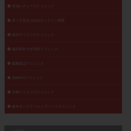
草津レディースクリニック
菜々子先生の妊活オンライン授業
蔵本ウイメンズクリニック
藤田医科大学羽田クリニック
醍醐渡辺クリニック
高崎ARTクリニック
高橋ウイメンズクリニック
麻布モンテアール レディースクリニック