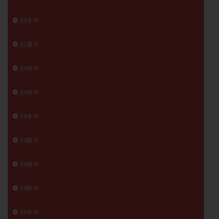
子宮奇形
子宮後屈
子宮筋腫
23冬号
子宮筋腫，妊活クイズ
子宮腺筋症
子宮鏡検査
射精障害
屈折
帝王切開
帝王切開瘢痕症候群
23夏号
後屈子宮
性交渉
性交障害
性感染症
性行為
慢性子宮内膜炎
成熟卵
抗TPO抗体
23秋号
抗うつ剤
抗カルジオリピン抗体
23秋号
抗セントロメア抗体
抗リン脂質抗体
抗核抗体
抗生剤
抗精子抗体
抗酸化成分
排卵
24冬号
排卵予定日
排卵出血
排卵刺激
排卵周期
24夏号
排卵周期法
排卵日
排卵日検査薬
排卵検査薬
排卵痛
排卵誘発
排卵誘発剤
排卵誘発法
24春号
排卵障害
採卵
採卵後の過ごし方
採卵数
採精
断乳
新鮮卵子
新鮮精子
24秋号
新鮮胚移植
早期卵巣不全
早発卵巣不全
25冬号
更年期
月経不順
月経周期
月経困難