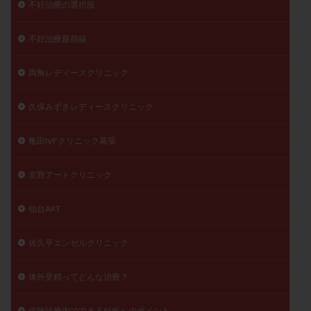
不妊治療の選択肢
不妊治療最前線
両角レディースクリニック
久保みずきレディースクリニック
亀田IVFクリニック幕張
京野アートクリニック
仙台ART
佐久平エンゼルクリニック
体外受精ってどんな治療？
保険診療内でできる妊娠へのポイント