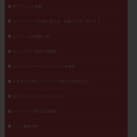
サプリメント講座
陽性反応
顕微
顕微授精
風疹
食事
食生活
養子縁組
骨盤腹膜炎
高AMH
ステップアップの時に考える、妊娠しやすい体づくり
高FSH
高プロラクチン血症
高刺激
高年齢
高温期
高齢
高齢出産
黄体ホルモン
セント・ルカ産婦人科
黄体化未破裂卵胞
黄体未破裂化卵胞
黄体機能不全
セントマザー産婦人科医院
黄体補充
ソフィアレディー スクリニック水道町
検索
ドクターに聞く！アラフォー女子の妊活とは？
なかむらレディースクリニック
パートナーと学ぶ妊活講座
ハシイ産婦人科