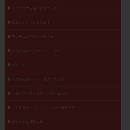
精子
精子の質
精子凍結
精子提供
アイブイエフ詠田クリニック
精子減少症
精子無力症
精液検査
精神安定剤
あなたも卵子がとれる！
精索静脈瘤
糖質
経血量
経過措置
絨毛染色体検査
絨毛組織
絨毛膜下血腫
アンチエイジングセミナー
肝機能障害
肥満
胎嚢
胎盤ポリープ
胚
胚培養
胚盤胞
胚盤胞到達率
胚盤胞移植
いながきレディースクリニック
胚移植
腹腔鏡手術
腹腔鏡検査
膣内射精障害
イベント
膿精液症
自己注射
自然周期
自然妊娠
自然排卵周期
自然移植周期
自費診療
良好胚
うつのみやレディースクリニック
良好胚盤胞
葉酸
融解方法
血流改善
うめだファティリティークリニック
視床下部
貧血
貯卵
費用
転座
転院
透明帯除去培養
通院
通院回数
おおのたウィメンズクリニック埼玉大宮
通院頻度
連続採卵
運動
過分割胚
過食嘔吐
遺伝子異常
遺残卵胞
遺残胎盤
かしわざき産婦人科
里親
閉塞性無精子症
閉経
陰性