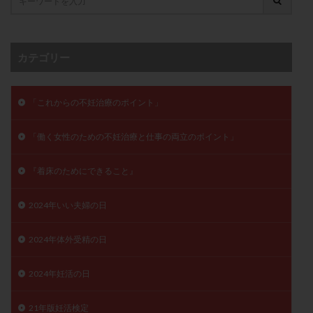
卵管留血症
卵管通水
卵管造影
卵管造影検査
卵管閉塞
卵胞
卵質
原因不明
双子
反復流産
反復着床不全
受精
受精卵
カテゴリー
受精卵凍結
受精率
受精障害
喫煙
培養
培養士
基礎体温
基礎体温表
変形卵
「これからの不妊治療のポイント」
変性卵
多嚢胞性卵巣症候群
多核受精
「働く女性のための不妊治療と仕事の両立のポイント」
多精子授精
夫婦生活
奇形率
妊娠
妊娠リスク
妊娠初期
妊娠判定
妊娠検査薬
『着床のためにできること』
妊娠率
妊娠継続
妊娠継続率
妊活
妊活クイズ
妊活デビュー
妊活再開
2024年いい夫婦の日
婦人科疾患
子宮
子宮内フローラ
2024年体外受精の日
子宮内細菌叢検査
子宮内膜
子宮内膜ポリープ
子宮内膜受容能検査
子宮内膜炎
2024年妊活の日
子宮内膜異型増殖症
子宮内膜症
子宮内膜症性嚢胞
子宮卵管造影検査
子宮収縮
子宮外妊娠
21年版妊活検定