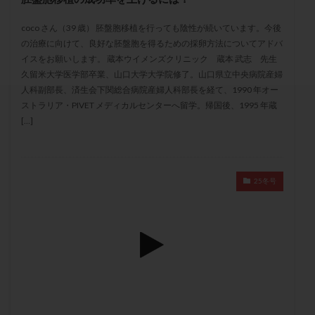
セカンドオピニオン
セックスレス
ダイエット
coco さん（39 歳） 胚盤胞移植を行っても陰性が続いています。今後
タイミング法
タイムラプス
ダイレクト分割
の治療に向けて、良好な胚盤胞を得るための採卵方法についてアドバ
タクロリムス
チョコレート嚢胞
チラーヂン
イスをお願いします。 蔵本ウイメンズクリニック 蔵本 武志 先生
トリオ検査
トリソミー
ネフローゼ症候群
久留米大学医学部卒業、山口大学大学院修了。山口県立中央病院産婦
人科副部長、済生会下関総合病院産婦人科部長を経て、1990 年オー
ビタミンC
ビタミンD
ピックアップ障害
ストラリア・PIVET メディカルセンターへ留学。帰国後、1995 年蔵
ビブラマイシン
ピル
フーナーテスト
[…]
フェマーラ
フォリスチム
ブセレリン点鼻薬
ブライダルチェック
フラグメント
プラセンタ
プラノバール
プラバノール
ふりかけ法
25冬号
プレコンセプション
プレドニン
プレマリン
プログラフ
プロゲステロン
プロテイン
プロバイオティクス
プロラクチン
ホルモン値
ホルモン投与
ホルモン注射
ホルモン補充周期
ホルモン補充法
ホルモン補充療法
マイクロポリープ
マルチビタミン
ミトコンドリア