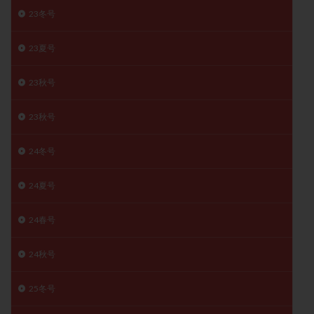
子宮奇形
子宮後屈
子宮筋腫
23冬号
子宮筋腫，妊活クイズ
子宮腺筋症
子宮鏡検査
23夏号
射精障害
屈折
帝王切開
帝王切開瘢痕症候群
後屈子宮
性交渉
性交障害
性感染症
23秋号
性行為
慢性子宮内膜炎
成熟卵
抗TPO抗体
23秋号
抗うつ剤
抗カルジオリピン抗体
抗セントロメア抗体
抗リン脂質抗体
抗核抗体
24冬号
抗生剤
抗精子抗体
抗酸化成分
排卵
排卵予定日
排卵出血
排卵刺激
排卵周期
24夏号
排卵周期法
排卵日
排卵日検査薬
排卵検査薬
24春号
排卵痛
排卵誘発
排卵誘発剤
排卵誘発法
排卵障害
採卵
採卵後の過ごし方
採卵数
24秋号
採精
断乳
新鮮卵子
新鮮精子
新鮮胚移植
早期卵巣不全
早発卵巣不全
25冬号
更年期
月経不順
月経周期
月経困難