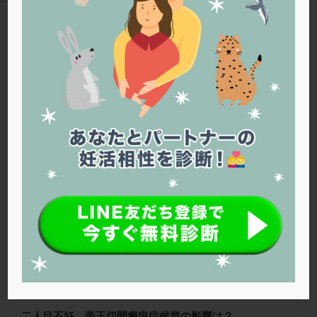
PQQ
PRP療法
SEET法
SLE
TESE
Th検査
TORIO検査
TRIO検査
ZyMot
TAG
アシストハッチング
アスピリン
アンタゴニスト法
着床の窓
アンチエイジング
インスリン抵抗性
イントラリピッド
ウトロゲスタン
エコー
Warning
: Trying to access array offset on false in
/home/r1212655/public_html/jineko.tv/wp-content/themes/the-
エストラーナテープ
エストロゲン
オビドレル
thor/tag.php
on line
43
おりもの
カウフマン療法
カウンセリング
ガニレスト
カバサール
カフェイン
空の森クリニック
カルシウムイオノファ
カンジタ
クラミジア
クリニック選び
グレード
クロミッド
クロミフェン
ゴナールエフ
コロナウイルス
コロナワクチン
サウナ
サプリ
サプリメント
シート法
シェーングレン症候群
ショート法
シリンジ法
スクラッチ
ステップアップ
ステップダウン
ストレス
スプリット
二人目不妊、帝王切開瘢痕症候群の影響は？