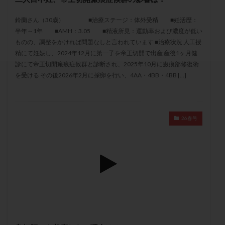
セカンドオピニオン
セックスレス
ダイエット
鈴蘭さん（30歳） ■治療ステージ：体外受精 ■妊活歴：
タイミング法
タイムラプス
ダイレクト分割
半年～1年 ■AMH：3.05 ■精液所見：運動率および濃度が低い
タクロリムス
チョコレート嚢胞
チラーヂン
ものの、調整をかければ問題なしと言われています ■治療状況 人工授
トリオ検査
トリソミー
ネフローゼ症候群
精にて妊娠し、2024年12月に第一子を帝王切開で出産 産後1ヶ月健
診にて帝王切開瘢痕症候群と診断され、2025年10月に瘢痕部修復術
ビタミンC
ビタミンD
ピックアップ障害
を受ける その後2026年2月に採卵を行い、4AA・4BB・4BB […]
ビブラマイシン
ピル
フーナーテスト
フェマーラ
フォリスチム
ブセレリン点鼻薬
ブライダルチェック
フラグメント
プラセンタ
26春号
プラノバール
プラバノール
ふりかけ法
プレコンセプション
プレドニン
プレマリン
プログラフ
プロゲステロン
プロテイン
プロバイオティクス
プロラクチン
ホルモン値
ホルモン投与
ホルモン注射
ホルモン補充周期
ホルモン補充法
ホルモン補充療法
マイクロポリープ
マルチビタミン
ミトコンドリア