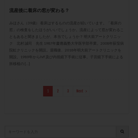
保険適用
偽嚢胞
偽閉経療法
流産後に着床の窓が変わる？
先天性甲状腺機能低下症
先進医療
免疫異常
内膜スクラッチ
再発率
再開
凍結卵
みほさん（39歳） 着床はするものの流産が続いています。「着床の
窓」の検査をしたほうがいいでしょうか。流産によって窓が変わるこ
凍結卵子
凍結卵移送
凍結精子
凍結胚
ともあると聞きましたが、本当でしょうか？ 明大前アートクリニッ
凍結胚盤胞
凍結胚移植
凍結胚移植移植
ク 北村 誠司 先生 1987年慶應義塾大学医学部卒業。2008年荻窪病
院虹クリニックを開設。退職後、2018年明大前アートクリニックを
出産リスク
出産後
出血性黄体
分割胚
開設。1989年からIVF及び内視鏡下手術に従事。子宮鏡下手術による
分割胚凍結
初期胚
初期胚凍結
初期胚移植
胚移植の […]
初診
刺激周期
刺激方法
刺激法
前核期凍結
副作用
化学流産
医療保険
卵の数
卵の質
卵の輸送
卵子
1
2
3
Next
卵子の老化
卵子の質
卵子凍結
卵子提供
卵巣
卵巣の吊り上げ
卵巣刺激
卵巣嚢腫
卵巣多孔
卵巣年齢
卵巣機能
卵巣機能不全
卵巣機能低下
卵巣過剰刺激症候群
卵管
卵管切除
卵管卵巣膿瘍
卵管水腫
卵管狭窄