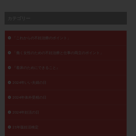
卵管留血症
卵管通水
卵管造影
卵管造影検査
卵管閉塞
卵胞
卵質
原因不明
双子
カテゴリー
反復流産
反復着床不全
受精
受精卵
受精卵凍結
受精率
受精障害
喫煙
培養
「これからの不妊治療のポイント」
培養士
基礎体温
基礎体温表
変形卵
変性卵
多嚢胞性卵巣症候群
多核受精
「働く女性のための不妊治療と仕事の両立のポイント」
多精子授精
夫婦生活
奇形率
妊娠
『着床のためにできること』
妊娠リスク
妊娠初期
妊娠判定
妊娠検査薬
妊娠率
妊娠継続
妊娠継続率
妊活
2024年いい夫婦の日
妊活クイズ
妊活デビュー
妊活再開
婦人科疾患
子宮
子宮内フローラ
2024年体外受精の日
子宮内細菌叢検査
子宮内膜
子宮内膜ポリープ
2024年妊活の日
子宮内膜受容能検査
子宮内膜炎
子宮内膜異型増殖症
子宮内膜症
子宮内膜症性嚢胞
21年版妊活検定
子宮卵管造影検査
子宮収縮
子宮外妊娠