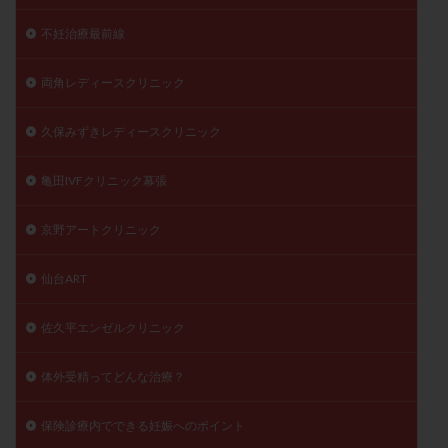
不妊治療最前線
両角レディースクリニック
久保みずきレディースクリニック
亀田IVFクリニック幕張
京野アートクリニック
仙台ART
佐久平エンゼルクリニック
体外受精ってどんな治療？
保険診療内でできる妊娠へのポイント