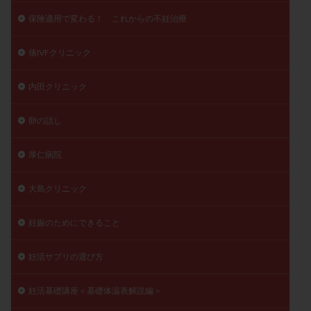
保険適用で変わる！ これからの不妊治療
俵IVFクリニック
内田クリニック
卵の話し
厚仁病院
大島クリニック
妊娠のためにできること
妊活サプリの選び方
妊活基礎講座＜基礎体温表解説編＞