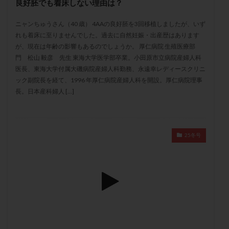
良好胚でも着床しない理由は？
メンタル
モザイク杯
モザイク胚
ラクトバチルス
ラクトフェリン
ラパロドリリング
ニャンちゅうさん（40 歳） 4AAの良好胚を3回移植しましたが、いず
れも着床に至りませんでした。過去に自然妊娠・出産歴はあります
リュープリン
リュープロレリン注射
ルトラール
が、現在は年齢の影響もあるのでしょうか。 厚仁病院 生殖医療部
レコベル
レトロゾール
レルミナ
門 松山 毅彦 先生 東海大学医学部卒業。小田原市立病院産婦人科
ロバートソン
ロング法
一般不妊治療
医長、東海大学付属大磯病院産婦人科勤務、永遠幸レディースクリニ
ック副院長を経て、1996 年厚仁病院産婦人科を開設。厚仁病院理事
下垂体不全
不妊
不妊検査
不妊治療
長。日本産科婦人 […]
不妊治療後の過ごし方
不妊症
不妊鍼灸
不整脈
不正出血
不眠
不育症
不育症検査
両側卵管切除術
両卵管閉塞
中絶
25冬号
中隔子宮
主治医変更
乏精子症
乳がん
乳酸菌
二人目不妊
二人目妊活
二段階胚移植
亜急性甲状腺炎
亜鉛
人工授精
低AMH
低グレード胚
低体重
低刺激
低年齢
低温期
体づくり
体外受精
体質改善
体重増加
体重管理
体験談
保険診療