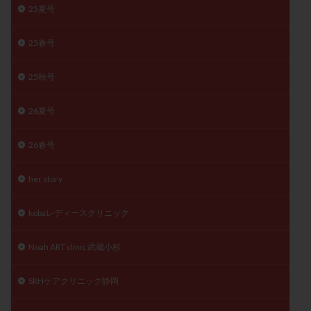
25夏号
月経痛
未成熟卵
未熟卵
染色体検査
染色体異常
栄養素
桑実胚移植
検査
25春号
橋本病
機能性不妊
正常形態率
正常胚
正常胚率
死産
治療のやめ時
治療計画
25秋号
流産
流産対策
温活
漢方
無排卵
26夏号
無月経
無痛分娩
無精子症
無頭蓋症
生活習慣
生理
生理不順
生理周期
26春号
生理痛
産み分け 妊活クイズ
甲状腺
her story
甲状腺ホルモン
甲状腺機能不全
男性ホルモン
男性不妊
病院選び
痛み
瘢痕症候群
kobaレディースクリニック
着床
着床の検査
着床の窓
着床不全
着床前診断
着床率
着床痛
着床障害
Noah ART clinic 武蔵小杉
睡眠薬
禁欲
移植
移植のタイミング
SRHケアクリニック静岡
移植周期
移植後
移植後の過ごし方
移植時期
稽留流産
空胞
筋膜下筋腫
粘膜下筋腫