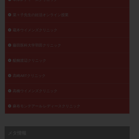
菜々子先生の妊活オンライン授業
蔵本ウイメンズクリニック
藤田医科大学羽田クリニック
醍醐渡辺クリニック
高崎ARTクリニック
高橋ウイメンズクリニック
麻布モンテアール レディースクリニック
メタ情報