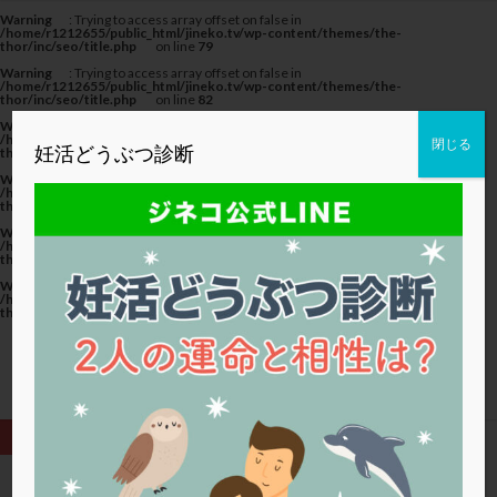
カテゴリー
Warning
: Trying to access array offset on false in
/home/r1212655/public_html/jineko.tv/wp-content/themes/the-
thor/inc/seo/title.php
on line
79
Warning
: Trying to access array offset on false in
/home/r1212655/public_html/jineko.tv/wp-content/themes/the-
thor/inc/seo/title.php
on line
82
Warning
: Trying to access array offset on false in
タグ
/home/r1212655/public_html/jineko.tv/wp-content/themes/the-
閉じる
妊活どうぶつ診断
thor/inc/seo/title.php
on line
82
20代
22冬
2人目妊活
2個戻し
2個移植
Warning
: Trying to access array offset on false in
/home/r1212655/public_html/jineko.tv/wp-content/themes/the-
thor/inc/seo/title.php
on line
79
30代
3個移植
40代
AID
ALICE
Warning
: Trying to access array offset on false in
AMH
ART
BMI
CD138
DC胚
DFI
/home/r1212655/public_html/jineko.tv/wp-content/themes/the-
thor/inc/seo/title.php
on line
82
DHEA
E2
EMMA
EndomeTRIO検査
Warning
: Trying to access array offset on false in
/home/r1212655/public_html/jineko.tv/wp-content/themes/the-
ERA
ERA検査
ERPeak
FSH
FST
thor/inc/seo/title.php
on line
82
FTカテーテル
hCG
IMSI
L-カルニチン
LH
LUF
MD-TESE
MRワクチン
MTHFR
NIPT
NK活性
NK細胞
OHSS
P4
PCO
PCOS
PCOS，妊活クイズ
PCPS
PFC-FD療法
PGT-A
PICSI
PMS
PPOS法
HOME
着床の窓