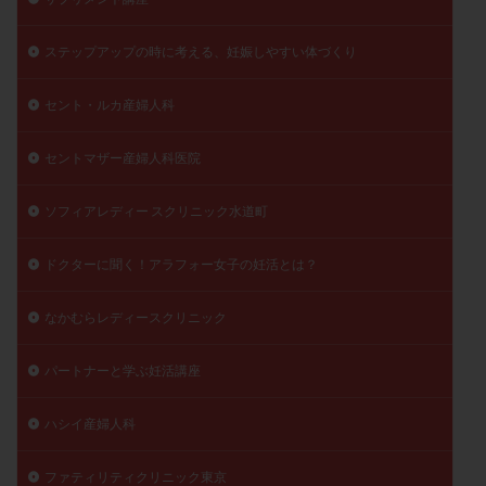
陽性反応
顕微
顕微授精
風疹
食事
ステップアップの時に考える、妊娠しやすい体づくり
食生活
養子縁組
骨盤腹膜炎
高AMH
高FSH
高プロラクチン血症
高刺激
高年齢
セント・ルカ産婦人科
高温期
高齢
高齢出産
黄体ホルモン
黄体化未破裂卵胞
黄体未破裂化卵胞
黄体機能不全
セントマザー産婦人科医院
黄体補充
ソフィアレディー スクリニック水道町
検索
ドクターに聞く！アラフォー女子の妊活とは？
なかむらレディースクリニック
パートナーと学ぶ妊活講座
ハシイ産婦人科
ファティリティクリニック東京