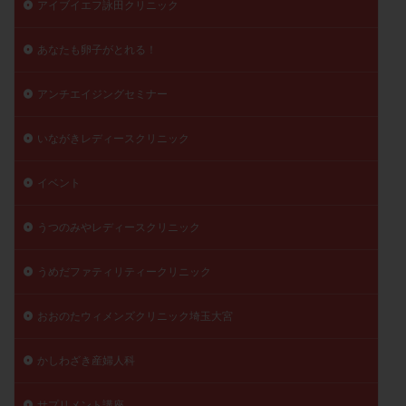
アイブイエフ詠田クリニック
精子
精子の質
精子凍結
精子提供
精子減少症
精子無力症
精液検査
精神安定剤
あなたも卵子がとれる！
精索静脈瘤
糖質
経血量
経過措置
アンチエイジングセミナー
絨毛染色体検査
絨毛組織
絨毛膜下血腫
肝機能障害
肥満
胎嚢
胎盤ポリープ
胚
いながきレディースクリニック
胚培養
胚盤胞
胚盤胞到達率
胚盤胞移植
イベント
胚移植
腹腔鏡手術
腹腔鏡検査
膣内射精障害
膿精液症
自己注射
自然周期
自然妊娠
うつのみやレディースクリニック
自然排卵周期
自然移植周期
自費診療
良好胚
良好胚盤胞
葉酸
融解方法
血流改善
うめだファティリティークリニック
視床下部
貧血
貯卵
費用
転座
おおのたウィメンズクリニック埼玉大宮
転院
透明帯除去培養
通院
通院回数
通院頻度
連続採卵
運動
過分割胚
かしわざき産婦人科
過食嘔吐
遺伝子異常
遺残卵胞
遺残胎盤
里親
閉塞性無精子症
閉経
陰性
サプリメント講座