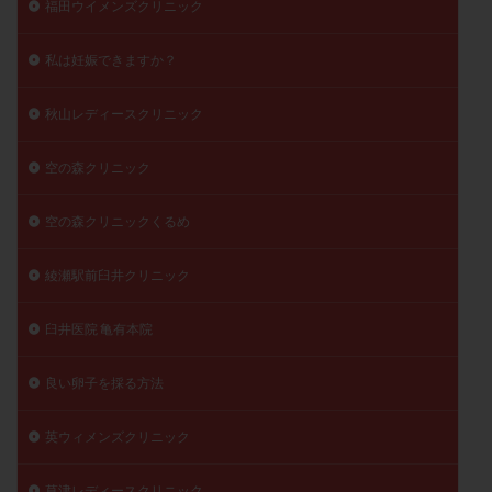
福田ウイメンズクリニック
私は妊娠できますか？
秋山レディースクリニック
空の森クリニック
空の森クリニックくるめ
綾瀬駅前臼井クリニック
臼井医院 亀有本院
良い卵子を採る方法
英ウィメンズクリニック
草津レディースクリニック