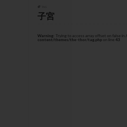
チラーヂン
TAG
ピックアップ障害
子宮
ブセレリン点鼻薬
ふりかけ法
プロテイン
Warning
: Trying to access array offset on false in
content/themes/the-thor/tag.php
on line
43
ホルモン補充周期
ミトコンドリア
ラパロドリリング
レルミナ
ロ
不妊治療後の過ご
両側卵管切除術
二人目不妊
低グレード胚
体重増加
体
先天性甲状腺機能