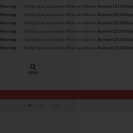
Warning
: Trying to access array offset on false in
/home/r1212655/pu
20代
22冬
Warning
: Trying to access array offset on false in
/home/r1212655/pu
AMH
ART
Warning
: Trying to access array offset on false in
/home/r1212655/pu
ERA
ERA検
Warning
: Trying to access array offset on false in
/home/r1212655/pu
LH
LUF
Warning
: Trying to access array offset on false in
/home/r1212655/pu
PCO
PCOS
Warning
: Trying to access array offset on false in
/home/r1212655/pu
PQQ
PRP療
アシストハッチン
イントラリピッド
おりもの
カ
カルシウムイオノ
クロミフェン
HOME
子宮
サプリメント
ステップアップ
ダイエット