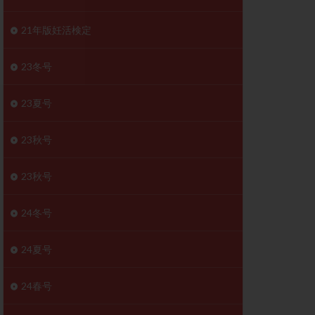
胚移植移植
結
初期胚移植
21年版妊活検定
医療保険
卵の数
23冬号
卵巣
巣機能不全
23夏号
卵管狭窄
原因不明
23秋号
受精障害
喫煙
群
多核受精
23秋号
妊娠検査薬
24冬号
開
婦人科疾患
内膜受容能検査
24夏号
査
子宮収縮
症
子宮鏡検査
24春号
障害
性感染症