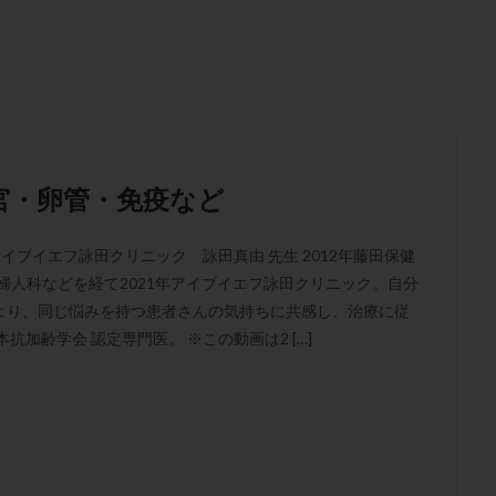
結卵移送
凍結精子
凍結胚
凍結胚盤胞
凍結胚移植
凍結
出産後
出血性黄体
分割胚
分割胚凍結
初期胚
初期胚凍
期
刺激方法
刺激法
前核期凍結
副作用
化学流産
輸送
卵子
卵子の老化
卵子の質
卵子凍結
卵子提供
卵巣刺激
卵巣嚢腫
卵巣多孔
卵巣年齢
卵巣機能
卵
卵巣過剰刺激症候群
卵管
卵管切除
卵管卵巣膿瘍
卵管水腫
宮・卵管・免疫など
卵管通水
卵管造影
卵管造影検査
卵管閉塞
卵胞
卵質
産
反復着床不全
受精
受精卵
受精卵凍結
受精率
イブイエフ詠田クリニック 詠田真由 先生 2012年藤田保健
基礎体温
基礎体温表
変形卵
変性卵
多嚢胞性卵巣症候
婦人科などを経て2021年アイブイエフ詠田クリニック。自分
夫婦生活
奇形率
妊娠
妊娠リスク
妊娠初期
妊娠判定
より、同じ悩みを持つ患者さんの気持ちに共感し、治療に従
加齢学会 認定専門医。 ※この動画は2 […]
継続
妊娠継続率
妊活
妊活クイズ
妊活デビュー
妊活再
フローラ
子宮内細菌叢検査
子宮内膜
子宮内膜ポリープ
子宮
子宮内膜異型増殖症
子宮内膜症
子宮内膜症性嚢胞
子宮卵管造影検
子宮奇形
子宮後屈
子宮筋腫
子宮筋腫，妊活クイズ
子宮腺筋
折
帝王切開
帝王切開瘢痕症候群
後屈子宮
性交渉
性交