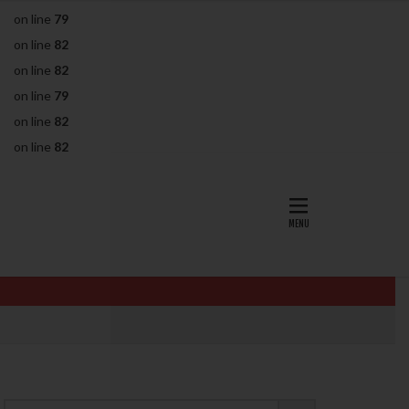
on line
79
AID
ALICE
on line
82
EndomeTRIO検査
on line
82
L-カルニチン
on line
79
OHSS
P4
on line
82
PMS
PPOS法
on line
82
査
ZyMot
ン抵抗性
オビドレル
イン
ロミッド
リ
クラッチ
セックスレス
ョコレート嚢胞