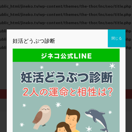
blic_html/jineko.tv/wp-content/themes/the-thor/inc/seo/title.php
2人目妊活
2個戻し
2個移植
30代
3個移植
40代
blic_html/jineko.tv/wp-content/themes/the-thor/inc/seo/title.php
BMI
CD138
DC胚
DFI
DHEA
E2
EMMA
blic_html/jineko.tv/wp-content/themes/the-thor/inc/seo/title.php
査
ERPeak
FSH
FST
FTカテーテル
hCG
IMSI
blic_html/jineko.tv/wp-content/themes/the-thor/inc/seo/title.php
MD-TESE
MRワクチン
MTHFR
NIPT
NK活性
NK細胞
閉じる
blic_html/jineko.tv/wp-content/themes/the-thor/inc/seo/title.php
妊活どうぶつ診断
PCOS，妊活クイズ
PCPS
PFC-FD療法
PGT-A
PICSI
blic_html/jineko.tv/wp-content/themes/the-thor/inc/seo/title.php
法
SEET法
SLE
TESE
Th検査
TORIO検査
TRIO検
グ
アスピリン
アンタゴニスト法
アンチエイジング
インスリ
ウトロゲスタン
エコー
エストラーナテープ
エストロゲン
ウフマン療法
カウンセリング
ガニレスト
カバサール
カフェ
ファ
カンジタ
クラミジア
クリニック選び
グレード
ク
ゴナールエフ
コロナウイルス
コロナワクチン
サウナ
サプ
シート法
シェーングレン症候群
ショート法
シリンジ法
ス
ステップダウン
ストレス
スプリット
セカンドオピニオン
タイミング法
タイムラプス
ダイレクト分割
タクロリムス
チ