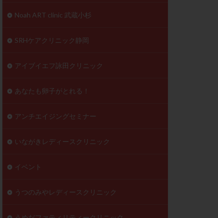
到達率
Noah ART clinic 武蔵小杉
自己注射
好胚盤胞
葉酸
SRHケアクリニック静岡
透明帯除去培養
伝子異常
アイブイエフ詠田クリニック
顕微
顕微授精
あなたも卵子がとれる！
ラクチン血症
胞
アンチエイジングセミナー
いながきレディースクリニック
イベント
うつのみやレディースクリニック
うめだファティリティークリニック