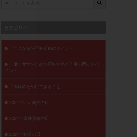
ンD
リスチム
プラバノール
カテゴリー
ゲステロン
ホルモン注射
ビタミン
「これからの不妊治療のポイント」
フェリン
「働く女性のための不妊治療と仕事の両立のポ
レトロゾール
イント」
妊検査
不妊治療
症
不育症検査
『着床のためにできること』
がん
乳酸菌
低AMH
2024年いい夫婦の日
体質改善
2024年体外受精の日
凍結卵
2024年妊活の日