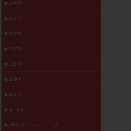
体
24秋号
成分
排卵
25冬号
検査薬
25夏号
早期卵巣不全
未熟卵
25春号
正常形態率
温活
漢方
25秋号
理不順
生理周期
26夏号
性ホルモン
着床不全
26春号
タイミング
筋腫
粘膜下筋腫
her story
精神安定剤
kobaレディースクリニック
下血腫