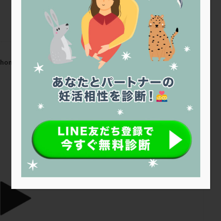
トリオ検査
トリソミー
ネフローゼ症候群
ビタミンC
ビタミ
ビブラマイシン
ピル
フーナーテスト
フェマーラ
フォ
ブライダルチェック
フラグメント
プラセンタ
プラノバール
プレコンセプション
プレドニン
プレマリン
プログラフ
プロ
プロバイオティクス
プロラクチン
ホルモン値
ホルモン投与
/home/r1212655/public_html/jineko.tv/wp-
ホルモン補充法
ホルモン補充療法
マイクロポリープ
マルチ
メンタル
モザイク杯
モザイク胚
ラクトバチルス
ラクト
リュープリン
リュープロレリン注射
ルトラール
レコベル
2024年妊活の日
バートソン
ロング法
一般不妊治療
下垂体不全
不妊
不
し方
不妊症
不妊鍼灸
不整脈
不正出血
不眠
不育
両卵管閉塞
中絶
中隔子宮
主治医変更
乏精子症
乳
二人目妊活
二段階胚移植
亜急性甲状腺炎
亜鉛
人工授精
低体重
低刺激
低年齢
低温期
体づくり
体外受精
重管理
体験談
保険診療
保険適用
偽嚢胞
偽閉経療法
低下症
先進医療
免疫異常
内膜スクラッチ
再発率
再開