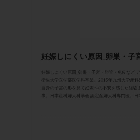
凍結卵子
凍
出産リスク
初診
刺激周
卵の質
卵の
卵巣の吊り上げ
卵巣機能低下
妊娠しにくい原因_卵巣・子
卵管留血症
双子
反復流
妊娠しにくい原因_卵巣・子宮・卵管・免疫など ア
培養
培養士
衛生大学医学部医学科卒業。2015年九州大学産科
多精子授精
自身の子宮の形を見て妊娠への不安を感じた経験
事。日本産科婦人科学会 認定産婦人科専門医。日本抗
妊娠率
妊娠
子宮
子宮内
子宮内膜炎
子宮外妊娠
射精障害
屈