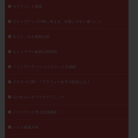
サプリメント講座
陽性反応
顕微
顕微授精
風疹
食事
食生活
養子縁組
骨盤腹膜炎
高AMH
ステップアップの時に考える、妊娠しやすい体づくり
高FSH
高プロラクチン血症
高刺激
高年齢
高温期
高齢
高齢出産
黄体ホルモン
セント・ルカ産婦人科
黄体化未破裂卵胞
黄体未破裂化卵胞
黄体機能不全
セントマザー産婦人科医院
黄体補充
ソフィアレディー スクリニック水道町
検索
ドクターに聞く！アラフォー女子の妊活とは？
なかむらレディースクリニック
パートナーと学ぶ妊活講座
ハシイ産婦人科