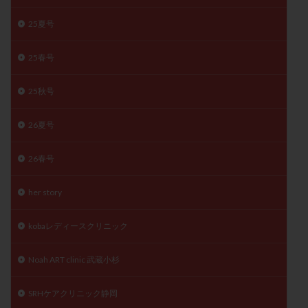
月経痛
未成熟卵
未熟卵
染色体検査
25夏号
染色体異常
栄養素
桑実胚移植
検査
橋本病
機能性不妊
正常形態率
正常胚
25春号
正常胚率
死産
治療のやめ時
治療計画
25秋号
流産
流産対策
温活
漢方
無排卵
無月経
無痛分娩
無精子症
無頭蓋症
26夏号
生活習慣
生理
生理不順
生理周期
生理痛
産み分け 妊活クイズ
甲状腺
26春号
甲状腺ホルモン
甲状腺機能不全
男性ホルモン
her story
男性不妊
病院選び
痛み
瘢痕症候群
着床
着床の検査
着床の窓
着床不全
kobaレディースクリニック
着床前診断
着床率
着床痛
着床障害
Noah ART clinic 武蔵小杉
睡眠薬
禁欲
移植
移植のタイミング
移植周期
移植後
移植後の過ごし方
移植時期
SRHケアクリニック静岡
稽留流産
空胞
筋膜下筋腫
粘膜下筋腫