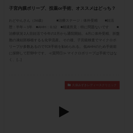
メンタル
モザイク杯
モザイク胚
子宮内膜ポリープ、投薬or手術、オススメはどっち？
ラクトバチルス
ラクトフェリン
ラパロドリリング
わどやんさん（36歳） ■治療ステージ：体外受精 ■妊活
リュープリン
リュープロレリン注射
ルトラール
歴：半年～1年 ■AMH：0.12 ■精液所見：特に問題ないです ■
レコベル
レトロゾール
レルミナ
治療状況 2人目妊活で今年の2月から通院開始。 6月に体外受精、胚盤
ロバートソン
ロング法
一般不妊治療
胞の凍結胚移植するも化学流産。 その後、子宮鏡検査でマイクロポ
リープが多数あるのでTCR手術を勧められる。 低AMHのため手術前
下垂体不全
不妊
不妊検査
不妊治療
に採卵して貯卵中です。 ≪質問①≫ マイクロポリープは手術ではな
不妊治療後の過ごし方
不妊症
不妊鍼灸
く、 […]
不整脈
不正出血
不眠
不育症
不育症検査
両側卵管切除術
両卵管閉塞
中絶
中隔子宮
主治医変更
乏精子症
乳がん
久保みずきレディースクリニック
乳酸菌
二人目不妊
二人目妊活
二段階胚移植
亜急性甲状腺炎
亜鉛
人工授精
低AMH
低グレード胚
低体重
低刺激
低年齢
低温期
体づくり
体外受精
体質改善
体重増加
体重管理
体験談
保険診療