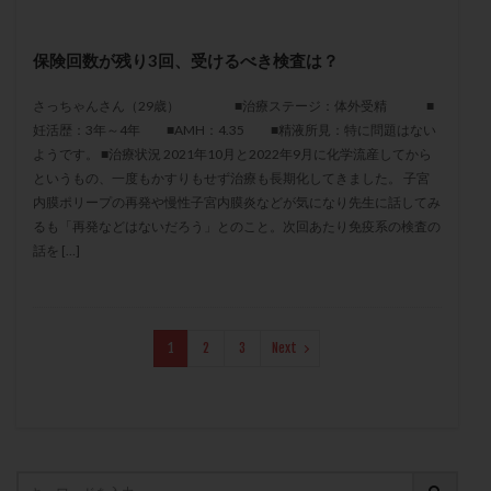
保険適用
偽嚢胞
偽閉経療法
先天性甲状腺機能低下症
先進医療
免疫異常
保険回数が残り3回、受けるべき検査は？
内膜スクラッチ
再発率
再開
凍結卵
さっちゃんさん（29歳） ■治療ステージ：体外受精 ■
凍結卵子
凍結卵移送
凍結精子
凍結胚
妊活歴：3年～4年 ■AMH：4.35 ■精液所見：特に問題はない
凍結胚盤胞
凍結胚移植
凍結胚移植移植
ようです。 ■治療状況 2021年10月と2022年9月に化学流産してから
というもの、一度もかすりもせず治療も長期化してきました。 子宮
出産リスク
出産後
出血性黄体
分割胚
内膜ポリープの再発や慢性子宮内膜炎などが気になり先生に話してみ
分割胚凍結
初期胚
初期胚凍結
初期胚移植
るも「再発などはないだろう」とのこと。次回あたり免疫系の検査の
初診
刺激周期
刺激方法
刺激法
話を […]
前核期凍結
副作用
化学流産
医療保険
卵の数
卵の質
卵の輸送
卵子
卵子の老化
卵子の質
卵子凍結
卵子提供
1
2
3
Next
卵巣
卵巣の吊り上げ
卵巣刺激
卵巣嚢腫
卵巣多孔
卵巣年齢
卵巣機能
卵巣機能不全
卵巣機能低下
卵巣過剰刺激症候群
卵管
卵管切除
卵管卵巣膿瘍
卵管水腫
卵管狭窄