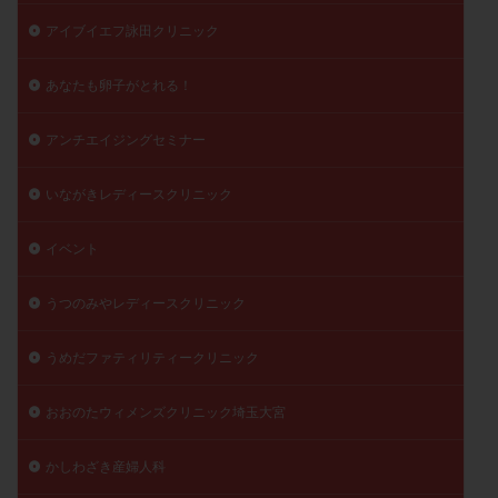
精子
精子の質
精子凍結
精子提供
アイブイエフ詠田クリニック
精子減少症
精子無力症
精液検査
精神安定剤
あなたも卵子がとれる！
精索静脈瘤
糖質
経血量
経過措置
絨毛染色体検査
絨毛組織
絨毛膜下血腫
アンチエイジングセミナー
肝機能障害
肥満
胎嚢
胎盤ポリープ
胚
胚培養
胚盤胞
胚盤胞到達率
胚盤胞移植
いながきレディースクリニック
胚移植
腹腔鏡手術
腹腔鏡検査
膣内射精障害
イベント
膿精液症
自己注射
自然周期
自然妊娠
自然排卵周期
自然移植周期
自費診療
良好胚
うつのみやレディースクリニック
良好胚盤胞
葉酸
融解方法
血流改善
うめだファティリティークリニック
視床下部
貧血
貯卵
費用
転座
転院
透明帯除去培養
通院
通院回数
おおのたウィメンズクリニック埼玉大宮
通院頻度
連続採卵
運動
過分割胚
過食嘔吐
遺伝子異常
遺残卵胞
遺残胎盤
かしわざき産婦人科
里親
閉塞性無精子症
閉経
陰性