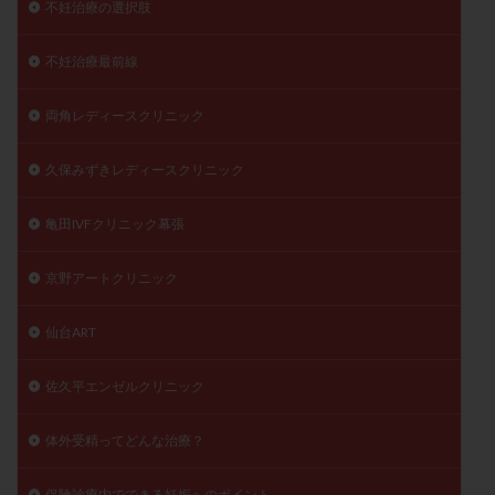
不妊治療の選択肢
不妊治療最前線
両角レディースクリニック
久保みずきレディースクリニック
亀田IVFクリニック幕張
京野アートクリニック
仙台ART
佐久平エンゼルクリニック
体外受精ってどんな治療？
保険診療内でできる妊娠へのポイント