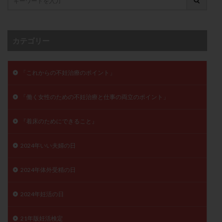
卵管留血症
卵管通水
卵管造影
卵管造影検査
卵管閉塞
卵胞
卵質
原因不明
双子
反復流産
反復着床不全
受精
受精卵
カテゴリー
受精卵凍結
受精率
受精障害
喫煙
培養
培養士
基礎体温
基礎体温表
変形卵
「これからの不妊治療のポイント」
変性卵
多嚢胞性卵巣症候群
多核受精
「働く女性のための不妊治療と仕事の両立のポイント」
多精子授精
夫婦生活
奇形率
妊娠
妊娠リスク
妊娠初期
妊娠判定
妊娠検査薬
『着床のためにできること』
妊娠率
妊娠継続
妊娠継続率
妊活
妊活クイズ
妊活デビュー
妊活再開
2024年いい夫婦の日
婦人科疾患
子宮
子宮内フローラ
2024年体外受精の日
子宮内細菌叢検査
子宮内膜
子宮内膜ポリープ
子宮内膜受容能検査
子宮内膜炎
2024年妊活の日
子宮内膜異型増殖症
子宮内膜症
子宮内膜症性嚢胞
子宮卵管造影検査
子宮収縮
子宮外妊娠
21年版妊活検定