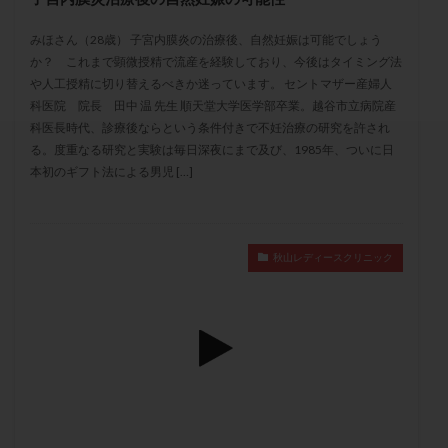
セカンドオピニオン
セックスレス
ダイエット
みほさん（28歳） 子宮内膜炎の治療後、自然妊娠は可能でしょう
タイミング法
タイムラプス
ダイレクト分割
か？ これまで顕微授精で流産を経験しており、今後はタイミング法
タクロリムス
チョコレート嚢胞
チラーヂン
や人工授精に切り替えるべきか迷っています。 セントマザー産婦人
トリオ検査
トリソミー
ネフローゼ症候群
科医院 院長 田中 温 先生 順天堂大学医学部卒業。越谷市立病院産
科医長時代、診療後ならという条件付きで不妊治療の研究を許され
ビタミンC
ビタミンD
ピックアップ障害
る。度重なる研究と実験は毎日深夜にまで及び、1985年、ついに日
ビブラマイシン
ピル
フーナーテスト
本初のギフト法による男児 […]
フェマーラ
フォリスチム
ブセレリン点鼻薬
ブライダルチェック
フラグメント
プラセンタ
プラノバール
プラバノール
ふりかけ法
秋山レディースクリニック
プレコンセプション
プレドニン
プレマリン
プログラフ
プロゲステロン
プロテイン
プロバイオティクス
プロラクチン
ホルモン値
ホルモン投与
ホルモン注射
ホルモン補充周期
ホルモン補充法
ホルモン補充療法
マイクロポリープ
マルチビタミン
ミトコンドリア