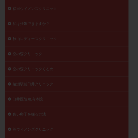
福田ウイメンズクリニック
私は妊娠できますか？
秋山レディースクリニック
空の森クリニック
空の森クリニックくるめ
綾瀬駅前臼井クリニック
臼井医院 亀有本院
良い卵子を採る方法
英ウィメンズクリニック