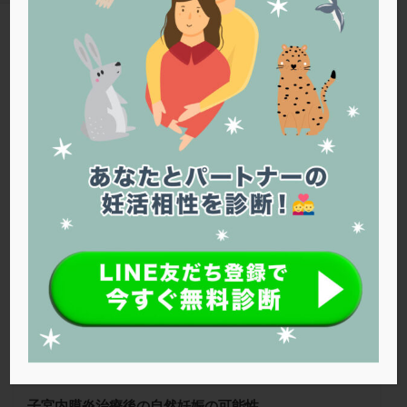
PQQ
PRP療法
SEET法
SLE
TESE
Th検査
TORIO検査
TRIO検査
ZyMot
TAG
アシストハッチング
アスピリン
アンタゴニスト法
子宮内膜炎
アンチエイジング
インスリン抵抗性
イントラリピッド
ウトロゲスタン
エコー
Warning
: Trying to access array offset on false in
/home/r1212655/public_html/jineko.tv/wp-content/themes/the-
エストラーナテープ
エストロゲン
オビドレル
thor/tag.php
on line
43
おりもの
カウフマン療法
カウンセリング
ガニレスト
カバサール
カフェイン
26夏号
カルシウムイオノファ
カンジタ
クラミジア
クリニック選び
グレード
クロミッド
クロミフェン
ゴナールエフ
コロナウイルス
コロナワクチン
サウナ
サプリ
サプリメント
シート法
シェーングレン症候群
ショート法
シリンジ法
スクラッチ
ステップアップ
ステップダウン
ストレス
スプリット
子宮内膜炎治療後の自然妊娠の可能性