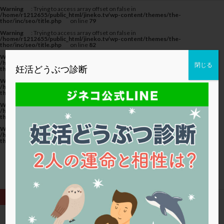
カテゴリー
Warning
: Trying to access array offset on false in
/home/r1212655/public_html/jineko.tv/wp-content/themes/the-
thor/inc/seo/title.php
on line
79
Warning
: Trying to access array offset on false in
/home/r1212655/public_html/jineko.tv/wp-content/themes/the-
thor/inc/seo/title.php
on line
82
Warning
: Trying to access array offset on false in
タグ
/home/r1212655/public_html/jineko.tv/wp-content/themes/the-
閉じる
妊活どうぶつ診断
thor/inc/seo/title.php
on line
82
20代
22冬
2人目妊活
2個戻し
2個移植
Warning
: Trying to access array offset on false in
/home/r1212655/public_html/jineko.tv/wp-content/themes/the-
thor/inc/seo/title.php
on line
79
30代
3個移植
40代
AID
ALICE
Warning
: Trying to access array offset on false in
AMH
ART
BMI
CD138
DC胚
DFI
/home/r1212655/public_html/jineko.tv/wp-content/themes/the-
thor/inc/seo/title.php
on line
82
DHEA
E2
EMMA
EndomeTRIO検査
Warning
: Trying to access array offset on false in
/home/r1212655/public_html/jineko.tv/wp-content/themes/the-
ERA
ERA検査
ERPeak
FSH
FST
thor/inc/seo/title.php
on line
82
FTカテーテル
hCG
IMSI
L-カルニチン
LH
LUF
MD-TESE
MRワクチン
MTHFR
NIPT
NK活性
NK細胞
OHSS
P4
PCO
PCOS
PCOS，妊活クイズ
PCPS
PFC-FD療法
PGT-A
PICSI
PMS
PPOS法
HOME
子宮内膜炎