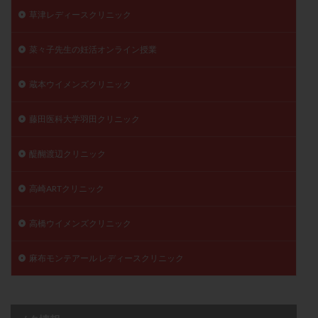
草津レディースクリニック
菜々子先生の妊活オンライン授業
蔵本ウイメンズクリニック
藤田医科大学羽田クリニック
醍醐渡辺クリニック
高崎ARTクリニック
高橋ウイメンズクリニック
麻布モンテアール レディースクリニック