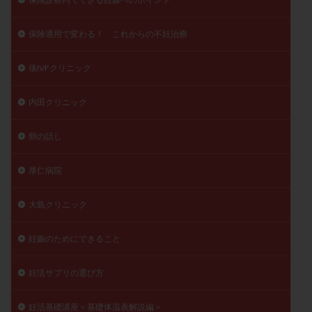
保険適用で変わる！ これからの不妊治療
俵IVFクリニック
内田クリニック
卵の話し
厚仁病院
大島クリニック
妊娠のためにできること
妊活サプリの選び方
妊活基礎講座＜基礎体温表解説編＞