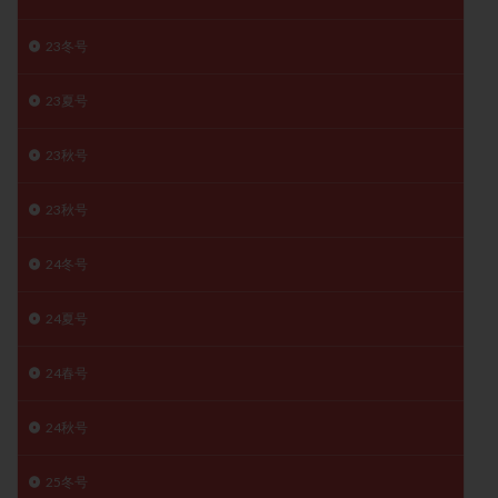
子宮奇形
子宮後屈
子宮筋腫
23冬号
子宮筋腫，妊活クイズ
子宮腺筋症
子宮鏡検査
射精障害
屈折
帝王切開
帝王切開瘢痕症候群
23夏号
後屈子宮
性交渉
性交障害
性感染症
性行為
慢性子宮内膜炎
成熟卵
抗TPO抗体
23秋号
抗うつ剤
抗カルジオリピン抗体
23秋号
抗セントロメア抗体
抗リン脂質抗体
抗核抗体
抗生剤
抗精子抗体
抗酸化成分
排卵
24冬号
排卵予定日
排卵出血
排卵刺激
排卵周期
24夏号
排卵周期法
排卵日
排卵日検査薬
排卵検査薬
排卵痛
排卵誘発
排卵誘発剤
排卵誘発法
24春号
排卵障害
採卵
採卵後の過ごし方
採卵数
採精
断乳
新鮮卵子
新鮮精子
24秋号
新鮮胚移植
早期卵巣不全
早発卵巣不全
25冬号
更年期
月経不順
月経周期
月経困難