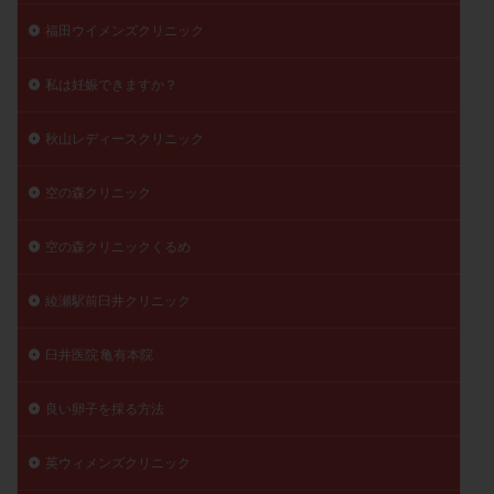
福田ウイメンズクリニック
私は妊娠できますか？
秋山レディースクリニック
空の森クリニック
空の森クリニックくるめ
綾瀬駅前臼井クリニック
臼井医院 亀有本院
良い卵子を採る方法
英ウィメンズクリニック