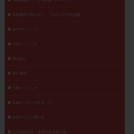
保険適用で変わる！ これからの不妊治療
俵IVFクリニック
内田クリニック
卵の話し
厚仁病院
大島クリニック
妊娠のためにできること
妊活サプリの選び方
妊活基礎講座＜基礎体温表解説編＞