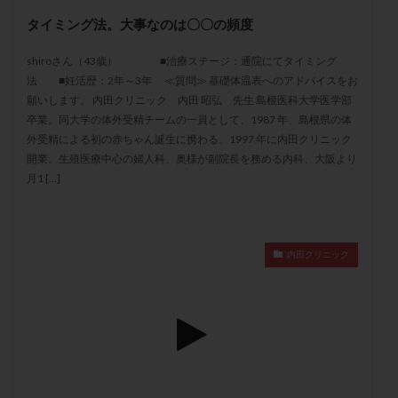
メンタル
モザイク杯
モザイク胚
タイミング法。大事なのは〇〇の頻度
ラクトバチルス
ラクトフェリン
ラパロドリリング
shiroさん（43歳） ■治療ステージ：通院にてタイミング
リュープリン
リュープロレリン注射
ルトラール
法 ■妊活歴：2年～3年 ≪質問≫ 基礎体温表へのアドバイスをお
レコベル
レトロゾール
レルミナ
願いします。 内田クリニック 内田 昭弘 先生 島根医科大学医学部
ロバートソン
ロング法
一般不妊治療
卒業。同大学の体外受精チームの一員として、1987 年、島根県の体
外受精による初の赤ちゃん誕生に携わる。1997 年に内田クリニック
下垂体不全
不妊
不妊検査
不妊治療
開業。生殖医療中心の婦人科、奥様が副院長を務める内科、大阪より
不妊治療後の過ごし方
不妊症
不妊鍼灸
月1 […]
不整脈
不正出血
不眠
不育症
不育症検査
両側卵管切除術
両卵管閉塞
中絶
中隔子宮
主治医変更
乏精子症
乳がん
内田クリニック
乳酸菌
二人目不妊
二人目妊活
二段階胚移植
亜急性甲状腺炎
亜鉛
人工授精
低AMH
低グレード胚
低体重
低刺激
低年齢
低温期
体づくり
体外受精
体質改善
体重増加
体重管理
体験談
保険診療