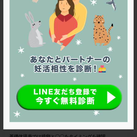
PQQ
PRP療法
SEET法
SLE
TESE
Th検査
TORIO検査
TRIO検査
ZyMot
TAG
アシストハッチング
アスピリン
アンタゴニスト法
基礎体温表
アンチエイジング
インスリン抵抗性
イントラリピッド
ウトロゲスタン
エコー
Warning
: Trying to access array offset on false in
/home/r1212655/public_html/jineko.tv/wp-content/themes/the-
エストラーナテープ
エストロゲン
オビドレル
thor/tag.php
on line
43
おりもの
カウフマン療法
カウンセリング
ガニレスト
カバサール
カフェイン
内田クリニック
カルシウムイオノファ
カンジタ
クラミジア
クリニック選び
グレード
クロミッド
クロミフェン
ゴナールエフ
コロナウイルス
コロナワクチン
サウナ
サプリ
サプリメント
シート法
シェーングレン症候群
ショート法
シリンジ法
スクラッチ
ステップアップ
ステップダウン
ストレス
スプリット
基礎体温表では排卵と〇〇をタイミングを確認