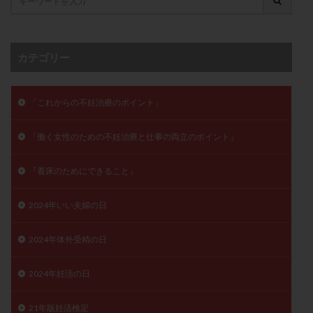
卵管留血症
卵管通水
卵管造影
卵管造影検査
卵管閉塞
卵胞
卵質
原因不明
双子
反復流産
反復着床不全
受精
受精卵
カテゴリー
受精卵凍結
受精率
受精障害
喫煙
培養
培養士
基礎体温
基礎体温表
変形卵
「これからの不妊治療のポイント」
変性卵
多嚢胞性卵巣症候群
多核受精
「働く女性のための不妊治療と仕事の両立のポイント」
多精子授精
夫婦生活
奇形率
妊娠
妊娠リスク
妊娠初期
妊娠判定
妊娠検査薬
『着床のためにできること』
妊娠率
妊娠継続
妊娠継続率
妊活
妊活クイズ
妊活デビュー
妊活再開
2024年いい夫婦の日
婦人科疾患
子宮
子宮内フローラ
2024年体外受精の日
子宮内細菌叢検査
子宮内膜
子宮内膜ポリープ
子宮内膜受容能検査
子宮内膜炎
2024年妊活の日
子宮内膜異型増殖症
子宮内膜症
子宮内膜症性嚢胞
子宮卵管造影検査
子宮収縮
子宮外妊娠
21年版妊活検定