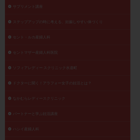
サプリメント講座
陽性反応
顕微
顕微授精
風疹
食事
食生活
養子縁組
骨盤腹膜炎
高AMH
ステップアップの時に考える、妊娠しやすい体づくり
高FSH
高プロラクチン血症
高刺激
高年齢
高温期
高齢
高齢出産
黄体ホルモン
セント・ルカ産婦人科
黄体化未破裂卵胞
黄体未破裂化卵胞
黄体機能不全
セントマザー産婦人科医院
黄体補充
ソフィアレディー スクリニック水道町
検索
ドクターに聞く！アラフォー女子の妊活とは？
なかむらレディースクリニック
パートナーと学ぶ妊活講座
ハシイ産婦人科