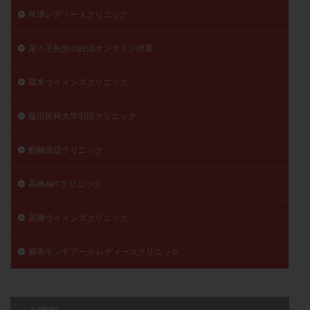
草津レディースクリニック
菜々子先生の妊活オンライン授業
蔵本ウイメンズクリニック
藤田医科大学羽田クリニック
醍醐渡辺クリニック
高崎ARTクリニック
高橋ウイメンズクリニック
麻布モンテアール レディースクリニック