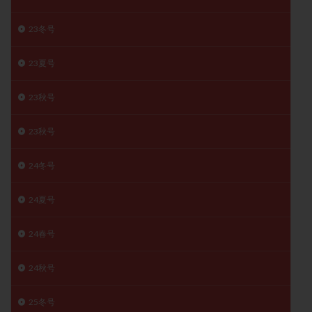
子宮奇形
子宮後屈
子宮筋腫
23冬号
子宮筋腫，妊活クイズ
子宮腺筋症
子宮鏡検査
射精障害
屈折
帝王切開
帝王切開瘢痕症候群
23夏号
後屈子宮
性交渉
性交障害
性感染症
性行為
慢性子宮内膜炎
成熟卵
抗TPO抗体
23秋号
抗うつ剤
抗カルジオリピン抗体
23秋号
抗セントロメア抗体
抗リン脂質抗体
抗核抗体
抗生剤
抗精子抗体
抗酸化成分
排卵
24冬号
排卵予定日
排卵出血
排卵刺激
排卵周期
24夏号
排卵周期法
排卵日
排卵日検査薬
排卵検査薬
排卵痛
排卵誘発
排卵誘発剤
排卵誘発法
24春号
排卵障害
採卵
採卵後の過ごし方
採卵数
採精
断乳
新鮮卵子
新鮮精子
24秋号
新鮮胚移植
早期卵巣不全
早発卵巣不全
25冬号
更年期
月経不順
月経周期
月経困難