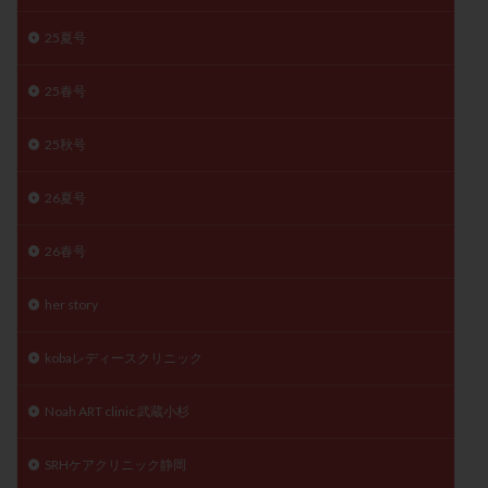
月経痛
未成熟卵
未熟卵
染色体検査
25夏号
染色体異常
栄養素
桑実胚移植
検査
橋本病
機能性不妊
正常形態率
正常胚
25春号
正常胚率
死産
治療のやめ時
治療計画
25秋号
流産
流産対策
温活
漢方
無排卵
無月経
無痛分娩
無精子症
無頭蓋症
26夏号
生活習慣
生理
生理不順
生理周期
生理痛
産み分け 妊活クイズ
甲状腺
26春号
甲状腺ホルモン
甲状腺機能不全
男性ホルモン
her story
男性不妊
病院選び
痛み
瘢痕症候群
着床
着床の検査
着床の窓
着床不全
kobaレディースクリニック
着床前診断
着床率
着床痛
着床障害
Noah ART clinic 武蔵小杉
睡眠薬
禁欲
移植
移植のタイミング
移植周期
移植後
移植後の過ごし方
移植時期
SRHケアクリニック静岡
稽留流産
空胞
筋膜下筋腫
粘膜下筋腫