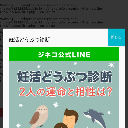
カテゴリー
Warning
: Trying to access array offset on false in
/home/r1212655/public_html/jineko.tv/wp-content/themes/the-
thor/inc/seo/title.php
on line
79
Warning
: Trying to access array offset on false in
/home/r1212655/public_html/jineko.tv/wp-content/themes/the-
thor/inc/seo/title.php
on line
82
Warning
: Trying to access array offset on false in
タグ
/home/r1212655/public_html/jineko.tv/wp-content/themes/the-
閉じる
妊活どうぶつ診断
thor/inc/seo/title.php
on line
82
20代
22冬
2人目妊活
2個戻し
2個移植
Warning
: Trying to access array offset on false in
/home/r1212655/public_html/jineko.tv/wp-content/themes/the-
thor/inc/seo/title.php
on line
79
30代
3個移植
40代
AID
ALICE
Warning
: Trying to access array offset on false in
AMH
ART
BMI
CD138
DC胚
DFI
/home/r1212655/public_html/jineko.tv/wp-content/themes/the-
thor/inc/seo/title.php
on line
82
DHEA
E2
EMMA
EndomeTRIO検査
Warning
: Trying to access array offset on false in
/home/r1212655/public_html/jineko.tv/wp-content/themes/the-
ERA
ERA検査
ERPeak
FSH
FST
thor/inc/seo/title.php
on line
82
FTカテーテル
hCG
IMSI
L-カルニチン
LH
LUF
MD-TESE
MRワクチン
MTHFR
NIPT
NK活性
NK細胞
OHSS
P4
PCO
PCOS
PCOS，妊活クイズ
PCPS
PFC-FD療法
PGT-A
PICSI
PMS
PPOS法
HOME
基礎体温表