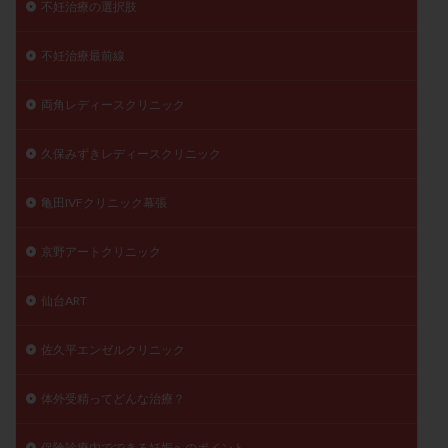
不妊治療の選択肢
不妊治療最前線
両角レディースクリニック
久保みずきレディースクリニック
亀田IVFクリニック幕張
京野アートクリニック
仙台ART
佐久平エンゼルクリニック
体外受精ってどんな治療？
保険診療内でできる妊娠へのポイント