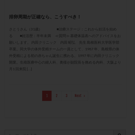
保険適用
偽嚢胞
偽閉経療法
先天性甲状腺機能低下症
先進医療
免疫異常
排卵周期が正確なら、こうすべき！
内膜スクラッチ
再発率
再開
凍結卵
さとうさん（31歳） ■治療ステージ：これから妊活を始め
凍結卵子
凍結卵移送
凍結精子
凍結胚
る ■妊活歴：半年未満 ≪質問≫ 基礎体温表へのアドバイスをお
凍結胚盤胞
凍結胚移植
凍結胚移植移植
願いします。 内田クリニック 内田 昭弘 先生 島根医科大学医学部
卒業。同大学の体外受精チームの一員として、1987 年、島根県の体
出産リスク
出産後
出血性黄体
分割胚
外受精による初の赤ちゃん誕生に携わる。1997 年に内田クリニック
分割胚凍結
初期胚
初期胚凍結
初期胚移植
開業。生殖医療中心の婦人科、奥様が副院長を務める内科、大阪より
初診
刺激周期
刺激方法
刺激法
月1 回来院 […]
前核期凍結
副作用
化学流産
医療保険
卵の数
卵の質
卵の輸送
卵子
卵子の老化
卵子の質
卵子凍結
卵子提供
1
2
3
Next
卵巣
卵巣の吊り上げ
卵巣刺激
卵巣嚢腫
卵巣多孔
卵巣年齢
卵巣機能
卵巣機能不全
卵巣機能低下
卵巣過剰刺激症候群
卵管
卵管切除
卵管卵巣膿瘍
卵管水腫
卵管狭窄