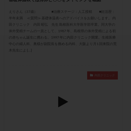
セカンドオピニオン
セックスレス
ダイエット
えりさん（37歳） ■治療ステージ：人工授精 ■妊活歴：
タイミング法
タイムラプス
ダイレクト分割
半年未満 ≪質問≫ 基礎体温表へのアドバイスをお願いします。 内
タクロリムス
チョコレート嚢胞
チラーヂン
田クリニック 内田 昭弘 先生 島根医科大学医学部卒業。同大学の
トリオ検査
トリソミー
ネフローゼ症候群
体外受精チームの一員として、1987 年、島根県の体外受精による初
の赤ちゃん誕生に携わる。1997 年に内田クリニック開業。生殖医療
ビタミンC
ビタミンD
ピックアップ障害
中心の婦人科、奥様が副院長を務める内科、大阪より月1 回来院の荒
ビブラマイシン
ピル
フーナーテスト
木先生によ […]
フェマーラ
フォリスチム
ブセレリン点鼻薬
ブライダルチェック
フラグメント
プラセンタ
プラノバール
プラバノール
ふりかけ法
内田クリニック
プレコンセプション
プレドニン
プレマリン
プログラフ
プロゲステロン
プロテイン
プロバイオティクス
プロラクチン
ホルモン値
ホルモン投与
ホルモン注射
ホルモン補充周期
ホルモン補充法
ホルモン補充療法
マイクロポリープ
マルチビタミン
ミトコンドリア