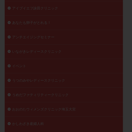
精子
精子の質
精子凍結
精子提供
アイブイエフ詠田クリニック
精子減少症
精子無力症
精液検査
精神安定剤
あなたも卵子がとれる！
精索静脈瘤
糖質
経血量
経過措置
絨毛染色体検査
絨毛組織
絨毛膜下血腫
アンチエイジングセミナー
肝機能障害
肥満
胎嚢
胎盤ポリープ
胚
胚培養
胚盤胞
胚盤胞到達率
胚盤胞移植
いながきレディースクリニック
胚移植
腹腔鏡手術
腹腔鏡検査
膣内射精障害
イベント
膿精液症
自己注射
自然周期
自然妊娠
自然排卵周期
自然移植周期
自費診療
良好胚
うつのみやレディースクリニック
良好胚盤胞
葉酸
融解方法
血流改善
うめだファティリティークリニック
視床下部
貧血
貯卵
費用
転座
転院
透明帯除去培養
通院
通院回数
おおのたウィメンズクリニック埼玉大宮
通院頻度
連続採卵
運動
過分割胚
過食嘔吐
遺伝子異常
遺残卵胞
遺残胎盤
かしわざき産婦人科
里親
閉塞性無精子症
閉経
陰性