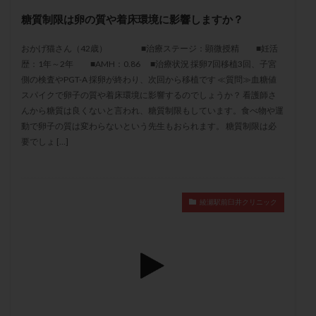
メンタル
モザイク杯
モザイク胚
糖質制限は卵の質や着床環境に影響しますか？
ラクトバチルス
ラクトフェリン
ラパロドリリング
おかげ猫さん（42歳） ■治療ステージ：顕微授精 ■妊活
リュープリン
リュープロレリン注射
ルトラール
歴：1年～2年 ■AMH：0.86 ■治療状況 採卵7回移植3回、子宮
レコベル
レトロゾール
レルミナ
側の検査やPGT-A 採卵が終わり、次回から移植です ≪質問≫血糖値
ロバートソン
ロング法
一般不妊治療
スパイクで卵子の質や着床環境に影響するのでしょうか？ 看護師さ
んから糖質は良くないと言われ、糖質制限もしています。食べ物や運
下垂体不全
不妊
不妊検査
不妊治療
動で卵子の質は変わらないという先生もおられます。 糖質制限は必
不妊治療後の過ごし方
不妊症
不妊鍼灸
要でしょ […]
不整脈
不正出血
不眠
不育症
不育症検査
両側卵管切除術
両卵管閉塞
中絶
中隔子宮
主治医変更
乏精子症
乳がん
綾瀬駅前臼井クリニック
乳酸菌
二人目不妊
二人目妊活
二段階胚移植
亜急性甲状腺炎
亜鉛
人工授精
低AMH
低グレード胚
低体重
低刺激
低年齢
低温期
体づくり
体外受精
体質改善
体重増加
体重管理
体験談
保険診療