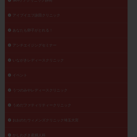
SRHケアクリニック静岡
精子
精子の質
精子凍結
精子提供
アイブイエフ詠田クリニック
精子減少症
精子無力症
精液検査
精神安定剤
精索静脈瘤
糖質
経血量
経過措置
あなたも卵子がとれる！
絨毛染色体検査
絨毛組織
絨毛膜下血腫
肝機能障害
肥満
胎嚢
胎盤ポリープ
胚
アンチエイジングセミナー
胚培養
胚盤胞
胚盤胞到達率
胚盤胞移植
いながきレディースクリニック
胚移植
腹腔鏡手術
腹腔鏡検査
膣内射精障害
膿精液症
自己注射
自然周期
自然妊娠
イベント
自然排卵周期
自然移植周期
自費診療
良好胚
良好胚盤胞
葉酸
融解方法
血流改善
うつのみやレディースクリニック
視床下部
貧血
貯卵
費用
転座
うめだファティリティークリニック
転院
透明帯除去培養
通院
通院回数
通院頻度
連続採卵
運動
過分割胚
おおのたウィメンズクリニック埼玉大宮
過食嘔吐
遺伝子異常
遺残卵胞
遺残胎盤
かしわざき産婦人科
里親
閉塞性無精子症
閉経
陰性