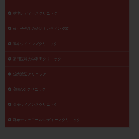
草津レディースクリニック
菜々子先生の妊活オンライン授業
蔵本ウイメンズクリニック
藤田医科大学羽田クリニック
醍醐渡辺クリニック
高崎ARTクリニック
高橋ウイメンズクリニック
麻布モンテアール レディースクリニック