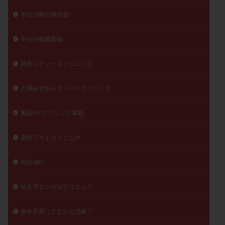
不妊治療の選択肢
不妊治療最前線
両角レディースクリニック
久保みずきレディースクリニック
亀田IVFクリニック幕張
京野アートクリニック
仙台ART
佐久平エンゼルクリニック
体外受精ってどんな治療？