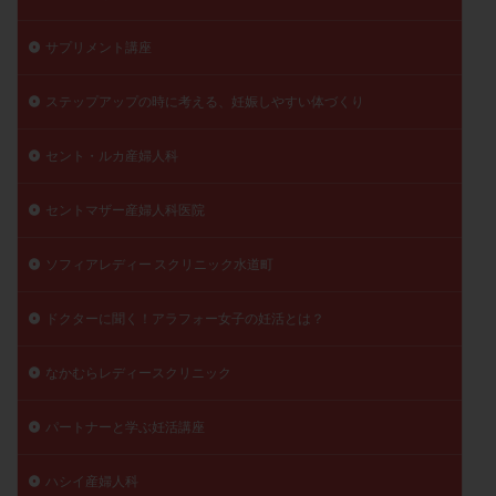
陽性反応
顕微
顕微授精
風疹
食事
サプリメント講座
食生活
養子縁組
骨盤腹膜炎
高AMH
高FSH
高プロラクチン血症
高刺激
高年齢
ステップアップの時に考える、妊娠しやすい体づくり
高温期
高齢
高齢出産
黄体ホルモン
セント・ルカ産婦人科
黄体化未破裂卵胞
黄体未破裂化卵胞
黄体機能不全
黄体補充
セントマザー産婦人科医院
検索
ソフィアレディー スクリニック水道町
ドクターに聞く！アラフォー女子の妊活とは？
なかむらレディースクリニック
パートナーと学ぶ妊活講座
ハシイ産婦人科