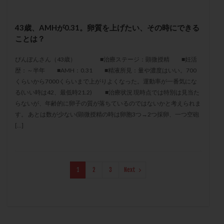
保険適用
偽嚢胞
偽閉経療法
先天性甲状腺機能低下症
先進医療
免疫異常
43歳、AMHが0.31。卵質を上げたい、その時にできる
内膜スクラッチ
再発率
再開
凍結卵
ことは？
凍結卵子
凍結卵移送
凍結精子
凍結胚
ぴんぽんさん（43歳） ■治療ステージ：顕微授精 ■妊活
凍結胚盤胞
凍結胚移植
凍結胚移植移植
歴：～半年 ■AMH：0.31 ■精液所見：量や濃度はいい。700
くらいから7000くらいまで上がりよくなった。運動率が一番気にな
出産リスク
出産後
出血性黄体
分割胚
る(いい時は42、最低時21.2) ■治療状況 現時点では特別は見当た
分割胚凍結
初期胚
初期胚凍結
初期胚移植
らないが、年齢的に卵子の質が落ちているのではないかと考えられま
初診
刺激周期
刺激方法
刺激法
す。 あとは数が少ない(顕微授精の時は卵胞3つ→2つ採卵、一つ空砲
[…]
前核期凍結
副作用
化学流産
医療保険
卵の数
卵の質
卵の輸送
卵子
卵子の老化
卵子の質
卵子凍結
卵子提供
1
2
3
Next
卵巣
卵巣の吊り上げ
卵巣刺激
卵巣嚢腫
卵巣多孔
卵巣年齢
卵巣機能
卵巣機能不全
卵巣機能低下
卵巣過剰刺激症候群
卵管
卵管切除
卵管卵巣膿瘍
卵管水腫
卵管狭窄