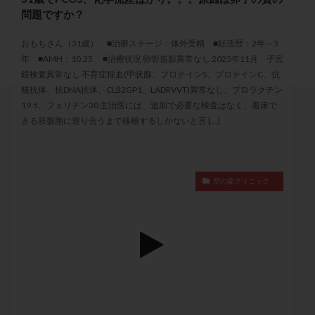
セカンドオピニオン
セックスレス
ダイエット
問題ですか？
タイミング法
タイムラプス
ダイレクト分割
おもちさん（31歳） ■治療ステージ：体外受精 ■妊活歴：2年～3
タクロリムス
チョコレート嚢胞
チラーヂン
年 ■AMH：10.25 ■治療状況 卵管造影異常なし 2025年11月 子宮
トリオ検査
トリソミー
ネフローゼ症候群
鏡検査異常なし 不育症採血(甲状腺、プロテインS、プロテインC、抗
核抗体、抗DNA抗体、CLβ2GP1、LADRVVT)異常なし、プロラクチン
ビタミンC
ビタミンD
ピックアップ障害
19.5、フェリチン30 主治医には、追加で必要な検査はなく、着床で
ビブラマイシン
ピル
フーナーテスト
きる胚盤胞に巡り合うまで移植するしかないと言 […]
フェマーラ
フォリスチム
ブセレリン点鼻薬
ブライダルチェック
フラグメント
プラセンタ
プラノバール
プラバノール
ふりかけ法
空の森クリニック
プレコンセプション
プレドニン
プレマリン
プログラフ
プロゲステロン
プロテイン
プロバイオティクス
プロラクチン
ホルモン値
ホルモン投与
ホルモン注射
ホルモン補充周期
ホルモン補充法
ホルモン補充療法
マイクロポリープ
マルチビタミン
ミトコンドリア