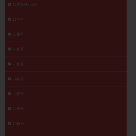
21年版妊活検定
子宮奇形
子宮後屈
子宮筋腫
子宮筋腫，妊活クイズ
子宮腺筋症
子宮鏡検査
23冬号
射精障害
屈折
帝王切開
帝王切開瘢痕症候群
後屈子宮
性交渉
性交障害
性感染症
23夏号
性行為
慢性子宮内膜炎
成熟卵
抗TPO抗体
23秋号
抗うつ剤
抗カルジオリピン抗体
抗セントロメア抗体
抗リン脂質抗体
抗核抗体
23秋号
抗生剤
抗精子抗体
抗酸化成分
排卵
排卵予定日
排卵出血
排卵刺激
排卵周期
24冬号
排卵周期法
排卵日
排卵日検査薬
排卵検査薬
24夏号
排卵痛
排卵誘発
排卵誘発剤
排卵誘発法
排卵障害
採卵
採卵後の過ごし方
採卵数
24春号
採精
断乳
新鮮卵子
新鮮精子
24秋号
新鮮胚移植
早期卵巣不全
早発卵巣不全
更年期
月経不順
月経周期
月経困難