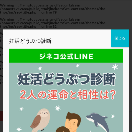
カテゴリー
Warning
: Trying to access array offset on false in
/home/r1212655/public_html/jineko.tv/wp-content/themes/the-
thor/inc/seo/title.php
on line
79
Warning
: Trying to access array offset on false in
/home/r1212655/public_html/jineko.tv/wp-content/themes/the-
thor/inc/seo/title.php
on line
82
Warning
: Trying to access array offset on false in
タグ
/home/r1212655/public_html/jineko.tv/wp-content/themes/the-
閉じる
妊活どうぶつ診断
thor/inc/seo/title.php
on line
82
20代
22冬
2人目妊活
2個戻し
2個移植
Warning
: Trying to access array offset on false in
/home/r1212655/public_html/jineko.tv/wp-content/themes/the-
thor/inc/seo/title.php
on line
79
30代
3個移植
40代
AID
ALICE
Warning
: Trying to access array offset on false in
AMH
ART
BMI
CD138
DC胚
DFI
/home/r1212655/public_html/jineko.tv/wp-content/themes/the-
thor/inc/seo/title.php
on line
82
DHEA
E2
EMMA
EndomeTRIO検査
Warning
: Trying to access array offset on false in
/home/r1212655/public_html/jineko.tv/wp-content/themes/the-
ERA
ERA検査
ERPeak
FSH
FST
thor/inc/seo/title.php
on line
82
FTカテーテル
hCG
IMSI
L-カルニチン
LH
LUF
MD-TESE
MRワクチン
MTHFR
NIPT
NK活性
NK細胞
OHSS
P4
PCO
PCOS
PCOS，妊活クイズ
PCPS
PFC-FD療法
PGT-A
PICSI
PMS
PPOS法
HOME
卵子の質