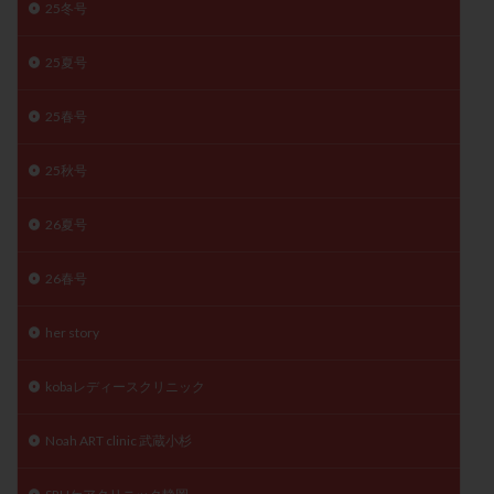
25冬号
月経痛
未成熟卵
未熟卵
染色体検査
染色体異常
栄養素
桑実胚移植
検査
25夏号
橋本病
機能性不妊
正常形態率
正常胚
25春号
正常胚率
死産
治療のやめ時
治療計画
流産
流産対策
温活
漢方
無排卵
25秋号
無月経
無痛分娩
無精子症
無頭蓋症
生活習慣
生理
生理不順
生理周期
26夏号
生理痛
産み分け 妊活クイズ
甲状腺
26春号
甲状腺ホルモン
甲状腺機能不全
男性ホルモン
男性不妊
病院選び
痛み
瘢痕症候群
her story
着床
着床の検査
着床の窓
着床不全
着床前診断
着床率
着床痛
着床障害
kobaレディースクリニック
睡眠薬
禁欲
移植
移植のタイミング
Noah ART clinic 武蔵小杉
移植周期
移植後
移植後の過ごし方
移植時期
稽留流産
空胞
筋膜下筋腫
粘膜下筋腫