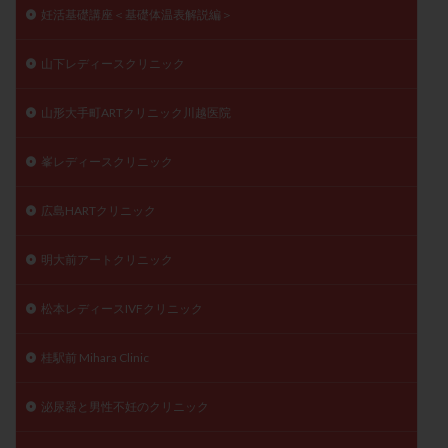
妊活基礎講座＜基礎体温表解説編＞
山下レディースクリニック
山形大手町ARTクリニック川越医院
峯レディースクリニック
広島HARTクリニック
明大前アートクリニック
松本レディースIVFクリニック
桂駅前 Mihara Clinic
泌尿器と男性不妊のクリニック