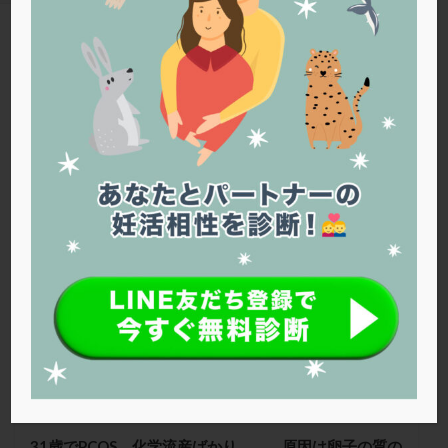
PQQ
PRP療法
SEET法
SLE
TESE
Th検査
TORIO検査
TRIO検査
ZyMot
TAG
アシストハッチング
アスピリン
アンタゴニスト法
卵子の質
アンチエイジング
インスリン抵抗性
イントラリピッド
ウトロゲスタン
エコー
Warning
: Trying to access array offset on false in
/home/r1212655/public_html/jineko.tv/wp-content/themes/the-
エストラーナテープ
エストロゲン
オビドレル
thor/tag.php
on line
43
おりもの
カウフマン療法
カウンセリング
ガニレスト
カバサール
カフェイン
ファティリティクリニック東京
カルシウムイオノファ
カンジタ
クラミジア
クリニック選び
グレード
クロミッド
クロミフェン
ゴナールエフ
コロナウイルス
コロナワクチン
サウナ
サプリ
サプリメント
シート法
シェーングレン症候群
ショート法
シリンジ法
スクラッチ
ステップアップ
ステップダウン
ストレス
スプリット
31歳でPCOS、化学流産ばかり。。。原因は卵子の質の