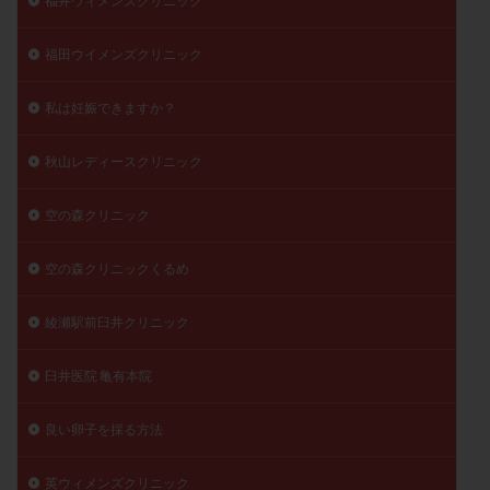
福井ウィメンズクリニック
福田ウイメンズクリニック
私は妊娠できますか？
秋山レディースクリニック
空の森クリニック
空の森クリニックくるめ
綾瀬駅前臼井クリニック
臼井医院 亀有本院
良い卵子を採る方法
英ウィメンズクリニック