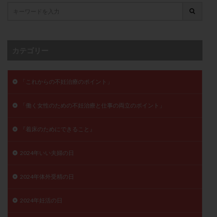
卵管留血症
卵管通水
卵管造影
卵管造影検査
卵管閉塞
卵胞
卵質
原因不明
双子
反復流産
反復着床不全
受精
受精卵
カテゴリー
受精卵凍結
受精率
受精障害
喫煙
培養
培養士
基礎体温
基礎体温表
変形卵
変性卵
多嚢胞性卵巣症候群
多核受精
「これからの不妊治療のポイント」
多精子授精
夫婦生活
奇形率
妊娠
「働く女性のための不妊治療と仕事の両立のポイント」
妊娠リスク
妊娠初期
妊娠判定
妊娠検査薬
妊娠率
妊娠継続
妊娠継続率
妊活
『着床のためにできること』
妊活クイズ
妊活デビュー
妊活再開
2024年いい夫婦の日
婦人科疾患
子宮
子宮内フローラ
子宮内細菌叢検査
子宮内膜
子宮内膜ポリープ
2024年体外受精の日
子宮内膜受容能検査
子宮内膜炎
子宮内膜異型増殖症
子宮内膜症
子宮内膜症性嚢胞
2024年妊活の日
子宮卵管造影検査
子宮収縮
子宮外妊娠