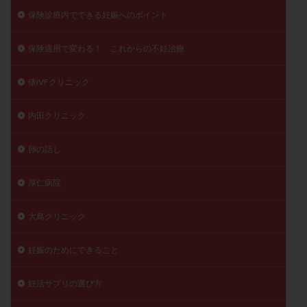
保険診療内でできる妊娠へのポイント
保険適用で変わる！ これからの不妊治療
俵IVFクリニック
内田クリニック
卵の話し
厚仁病院
大島クリニック
妊娠のためにできること
妊活サプリの選び方