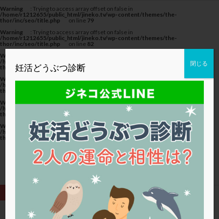
カテゴリー
Warning
: Trying to access array offset on false in
/home/r1212655/public_html/jineko.tv/wp-content/themes/the-
thor/inc/seo/title.php
on line
79
Warning
: Trying to access array offset on false in
/home/r1212655/public_html/jineko.tv/wp-content/themes/the-
thor/inc/seo/title.php
on line
82
Warning
: Trying to access array offset on false in
タグ
/home/r1212655/public_html/jineko.tv/wp-content/themes/the-
閉じる
妊活どうぶつ診断
thor/inc/seo/title.php
on line
82
20代
22冬
2人目妊活
2個戻し
2個移植
Warning
: Trying to access array offset on false in
/home/r1212655/public_html/jineko.tv/wp-content/themes/the-
thor/inc/seo/title.php
on line
79
30代
3個移植
40代
AID
ALICE
Warning
: Trying to access array offset on false in
AMH
ART
BMI
CD138
DC胚
DFI
/home/r1212655/public_html/jineko.tv/wp-content/themes/the-
thor/inc/seo/title.php
on line
82
DHEA
E2
EMMA
EndomeTRIO検査
Warning
: Trying to access array offset on false in
/home/r1212655/public_html/jineko.tv/wp-content/themes/the-
ERA
ERA検査
ERPeak
FSH
FST
thor/inc/seo/title.php
on line
82
FTカテーテル
hCG
IMSI
L-カルニチン
LH
LUF
MD-TESE
MRワクチン
MTHFR
NIPT
NK活性
NK細胞
OHSS
P4
PCO
PCOS
PCOS，妊活クイズ
PCPS
PFC-FD療法
PGT-A
PICSI
PMS
PPOS法
HOME
卵子の質