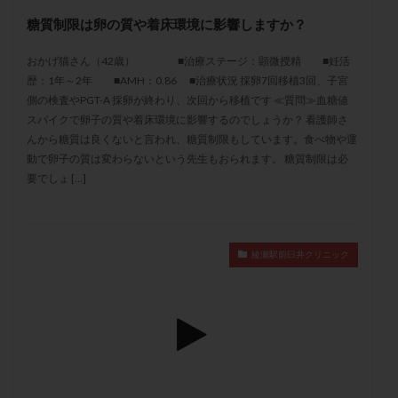
メンタル
モザイク杯
モザイク胚
糖質制限は卵の質や着床環境に影響しますか？
ラクトバチルス
ラクトフェリン
ラパロドリリング
おかげ猫さん（42歳） ■治療ステージ：顕微授精 ■妊活
リュープリン
リュープロレリン注射
ルトラール
歴：1年～2年 ■AMH：0.86 ■治療状況 採卵7回移植3回、子宮
レコベル
レトロゾール
レルミナ
側の検査やPGT-A 採卵が終わり、次回から移植です ≪質問≫血糖値
ロバートソン
ロング法
一般不妊治療
スパイクで卵子の質や着床環境に影響するのでしょうか？ 看護師さ
んから糖質は良くないと言われ、糖質制限もしています。食べ物や運
下垂体不全
不妊
不妊検査
不妊治療
動で卵子の質は変わらないという先生もおられます。 糖質制限は必
不妊治療後の過ごし方
不妊症
不妊鍼灸
要でしょ […]
不整脈
不正出血
不眠
不育症
不育症検査
両側卵管切除術
両卵管閉塞
中絶
中隔子宮
主治医変更
乏精子症
乳がん
綾瀬駅前臼井クリニック
乳酸菌
二人目不妊
二人目妊活
二段階胚移植
亜急性甲状腺炎
亜鉛
人工授精
低AMH
低グレード胚
低体重
低刺激
低年齢
低温期
体づくり
体外受精
体質改善
体重増加
体重管理
体験談
保険診療