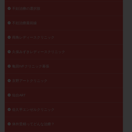
不妊治療の選択肢
不妊治療最前線
両角レディースクリニック
久保みずきレディースクリニック
亀田IVFクリニック幕張
京野アートクリニック
仙台ART
佐久平エンゼルクリニック
体外受精ってどんな治療？