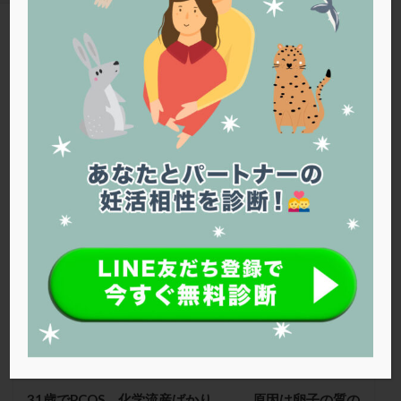
PQQ
PRP療法
SEET法
SLE
TESE
Th検査
TORIO検査
TRIO検査
ZyMot
TAG
アシストハッチング
アスピリン
アンタゴニスト法
卵子の質
アンチエイジング
インスリン抵抗性
イントラリピッド
ウトロゲスタン
エコー
Warning
: Trying to access array offset on false in
/home/r1212655/public_html/jineko.tv/wp-content/themes/the-
エストラーナテープ
エストロゲン
オビドレル
thor/tag.php
on line
43
おりもの
カウフマン療法
カウンセリング
ガニレスト
カバサール
カフェイン
ファティリティクリニック東京
カルシウムイオノファ
カンジタ
クラミジア
クリニック選び
グレード
クロミッド
クロミフェン
ゴナールエフ
コロナウイルス
コロナワクチン
サウナ
サプリ
サプリメント
シート法
シェーングレン症候群
ショート法
シリンジ法
スクラッチ
ステップアップ
ステップダウン
ストレス
スプリット
31歳でPCOS、化学流産ばかり。。。原因は卵子の質の