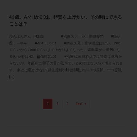
保険適用
偽嚢胞
偽閉経療法
先天性甲状腺機能低下症
先進医療
免疫異常
43歳、AMHが0.31。卵質を上げたい、その時にできる
内膜スクラッチ
再発率
再開
凍結卵
ことは？
凍結卵子
凍結卵移送
凍結精子
凍結胚
ぴんぽんさん（43歳） ■治療ステージ：顕微授精 ■妊活
凍結胚盤胞
凍結胚移植
凍結胚移植移植
歴：～半年 ■AMH：0.31 ■精液所見：量や濃度はいい。700
くらいから7000くらいまで上がりよくなった。運動率が一番気にな
出産リスク
出産後
出血性黄体
分割胚
る(いい時は42、最低時21.2) ■治療状況 現時点では特別は見当た
分割胚凍結
初期胚
初期胚凍結
初期胚移植
らないが、年齢的に卵子の質が落ちているのではないかと考えられま
初診
刺激周期
刺激方法
刺激法
す。 あとは数が少ない(顕微授精の時は卵胞3つ→2つ採卵、一つ空砲
[…]
前核期凍結
副作用
化学流産
医療保険
卵の数
卵の質
卵の輸送
卵子
卵子の老化
卵子の質
卵子凍結
卵子提供
1
2
3
Next
卵巣
卵巣の吊り上げ
卵巣刺激
卵巣嚢腫
卵巣多孔
卵巣年齢
卵巣機能
卵巣機能不全
卵巣機能低下
卵巣過剰刺激症候群
卵管
卵管切除
卵管卵巣膿瘍
卵管水腫
卵管狭窄