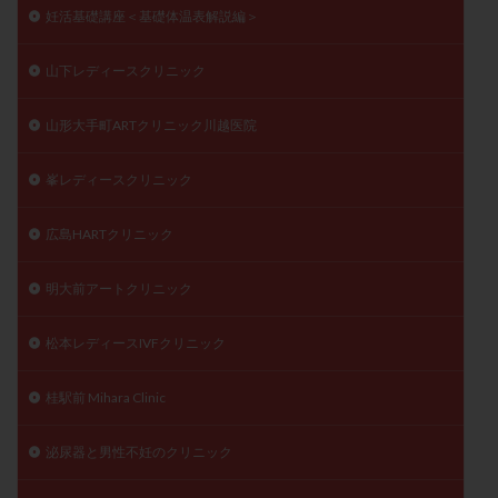
妊活基礎講座＜基礎体温表解説編＞
山下レディースクリニック
山形大手町ARTクリニック川越医院
峯レディースクリニック
広島HARTクリニック
明大前アートクリニック
松本レディースIVFクリニック
桂駅前 Mihara Clinic
泌尿器と男性不妊のクリニック