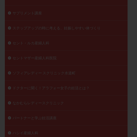
陽性反応
顕微
顕微授精
風疹
食事
サプリメント講座
食生活
養子縁組
骨盤腹膜炎
高AMH
高FSH
高プロラクチン血症
高刺激
高年齢
ステップアップの時に考える、妊娠しやすい体づくり
高温期
高齢
高齢出産
黄体ホルモン
セント・ルカ産婦人科
黄体化未破裂卵胞
黄体未破裂化卵胞
黄体機能不全
黄体補充
セントマザー産婦人科医院
検索
ソフィアレディー スクリニック水道町
ドクターに聞く！アラフォー女子の妊活とは？
なかむらレディースクリニック
パートナーと学ぶ妊活講座
ハシイ産婦人科