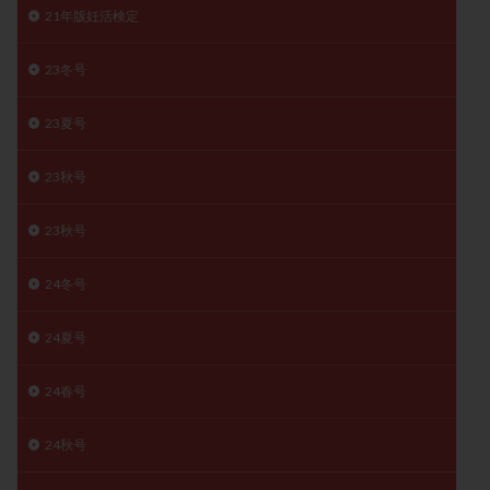
21年版妊活検定
子宮奇形
子宮後屈
子宮筋腫
子宮筋腫，妊活クイズ
子宮腺筋症
子宮鏡検査
23冬号
射精障害
屈折
帝王切開
帝王切開瘢痕症候群
後屈子宮
性交渉
性交障害
性感染症
23夏号
性行為
慢性子宮内膜炎
成熟卵
抗TPO抗体
23秋号
抗うつ剤
抗カルジオリピン抗体
抗セントロメア抗体
抗リン脂質抗体
抗核抗体
23秋号
抗生剤
抗精子抗体
抗酸化成分
排卵
排卵予定日
排卵出血
排卵刺激
排卵周期
24冬号
排卵周期法
排卵日
排卵日検査薬
排卵検査薬
24夏号
排卵痛
排卵誘発
排卵誘発剤
排卵誘発法
排卵障害
採卵
採卵後の過ごし方
採卵数
24春号
採精
断乳
新鮮卵子
新鮮精子
24秋号
新鮮胚移植
早期卵巣不全
早発卵巣不全
更年期
月経不順
月経周期
月経困難