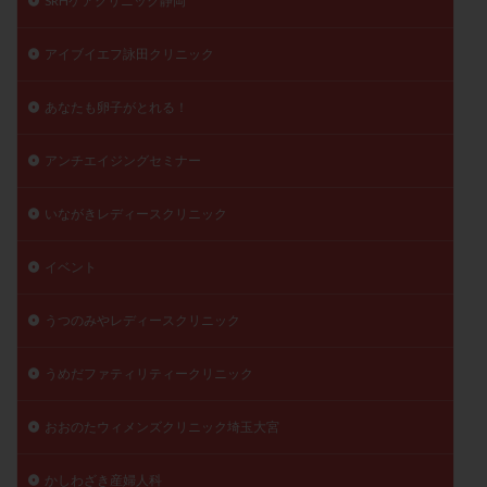
SRHケアクリニック静岡
精子
精子の質
精子凍結
精子提供
アイブイエフ詠田クリニック
精子減少症
精子無力症
精液検査
精神安定剤
精索静脈瘤
糖質
経血量
経過措置
あなたも卵子がとれる！
絨毛染色体検査
絨毛組織
絨毛膜下血腫
肝機能障害
肥満
胎嚢
胎盤ポリープ
胚
アンチエイジングセミナー
胚培養
胚盤胞
胚盤胞到達率
胚盤胞移植
いながきレディースクリニック
胚移植
腹腔鏡手術
腹腔鏡検査
膣内射精障害
膿精液症
自己注射
自然周期
自然妊娠
イベント
自然排卵周期
自然移植周期
自費診療
良好胚
良好胚盤胞
葉酸
融解方法
血流改善
うつのみやレディースクリニック
視床下部
貧血
貯卵
費用
転座
うめだファティリティークリニック
転院
透明帯除去培養
通院
通院回数
通院頻度
連続採卵
運動
過分割胚
おおのたウィメンズクリニック埼玉大宮
過食嘔吐
遺伝子異常
遺残卵胞
遺残胎盤
かしわざき産婦人科
里親
閉塞性無精子症
閉経
陰性