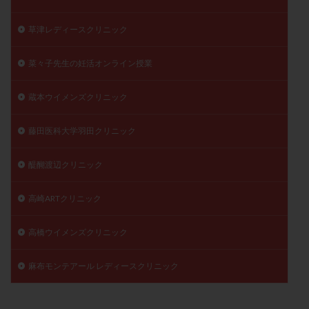
草津レディースクリニック
菜々子先生の妊活オンライン授業
蔵本ウイメンズクリニック
藤田医科大学羽田クリニック
醍醐渡辺クリニック
高崎ARTクリニック
高橋ウイメンズクリニック
麻布モンテアール レディースクリニック