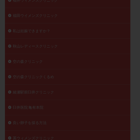
福井ウィメンズクリニック
福田ウイメンズクリニック
私は妊娠できますか？
秋山レディースクリニック
空の森クリニック
空の森クリニックくるめ
綾瀬駅前臼井クリニック
臼井医院 亀有本院
良い卵子を採る方法
英ウィメンズクリニック