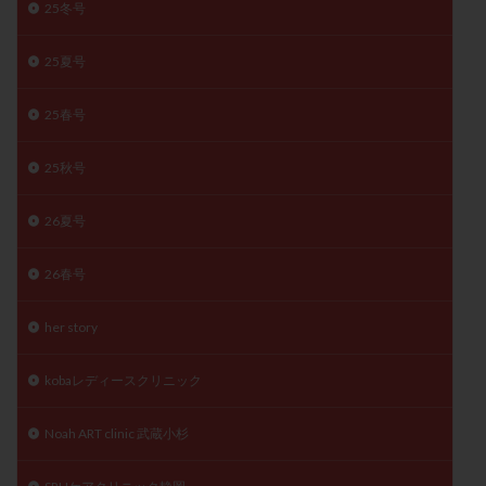
25冬号
月経痛
未成熟卵
未熟卵
染色体検査
染色体異常
栄養素
桑実胚移植
検査
25夏号
橋本病
機能性不妊
正常形態率
正常胚
25春号
正常胚率
死産
治療のやめ時
治療計画
流産
流産対策
温活
漢方
無排卵
25秋号
無月経
無痛分娩
無精子症
無頭蓋症
生活習慣
生理
生理不順
生理周期
26夏号
生理痛
産み分け 妊活クイズ
甲状腺
26春号
甲状腺ホルモン
甲状腺機能不全
男性ホルモン
男性不妊
病院選び
痛み
瘢痕症候群
her story
着床
着床の検査
着床の窓
着床不全
着床前診断
着床率
着床痛
着床障害
kobaレディースクリニック
睡眠薬
禁欲
移植
移植のタイミング
Noah ART clinic 武蔵小杉
移植周期
移植後
移植後の過ごし方
移植時期
稽留流産
空胞
筋膜下筋腫
粘膜下筋腫