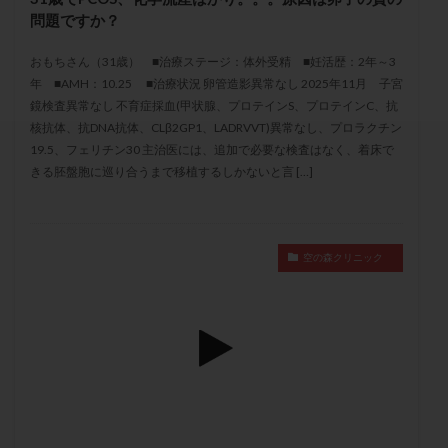
セカンドオピニオン
セックスレス
ダイエット
問題ですか？
タイミング法
タイムラプス
ダイレクト分割
おもちさん（31歳） ■治療ステージ：体外受精 ■妊活歴：2年～3
タクロリムス
チョコレート嚢胞
チラーヂン
年 ■AMH：10.25 ■治療状況 卵管造影異常なし 2025年11月 子宮
トリオ検査
トリソミー
ネフローゼ症候群
鏡検査異常なし 不育症採血(甲状腺、プロテインS、プロテインC、抗
核抗体、抗DNA抗体、CLβ2GP1、LADRVVT)異常なし、プロラクチン
ビタミンC
ビタミンD
ピックアップ障害
19.5、フェリチン30 主治医には、追加で必要な検査はなく、着床で
ビブラマイシン
ピル
フーナーテスト
きる胚盤胞に巡り合うまで移植するしかないと言 […]
フェマーラ
フォリスチム
ブセレリン点鼻薬
ブライダルチェック
フラグメント
プラセンタ
プラノバール
プラバノール
ふりかけ法
空の森クリニック
プレコンセプション
プレドニン
プレマリン
プログラフ
プロゲステロン
プロテイン
プロバイオティクス
プロラクチン
ホルモン値
ホルモン投与
ホルモン注射
ホルモン補充周期
ホルモン補充法
ホルモン補充療法
マイクロポリープ
マルチビタミン
ミトコンドリア