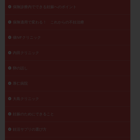
保険診療内でできる妊娠へのポイント
保険適用で変わる！ これからの不妊治療
俵IVFクリニック
内田クリニック
卵の話し
厚仁病院
大島クリニック
妊娠のためにできること
妊活サプリの選び方