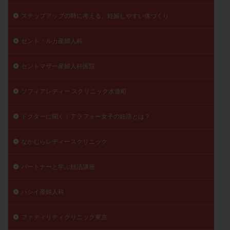
ステップアップの時に考える、妊娠しやすい体づくり
セント・ルカ産婦人科
セントマザー産婦人科医院
ソフィアレディー スクリニック水道町
ドクターに聞く！アラフォー女子の妊活とは？
なかむらレディースクリニック
パートナーと学ぶ妊活講座
ハシイ産婦人科
ファティリティクリニック東京