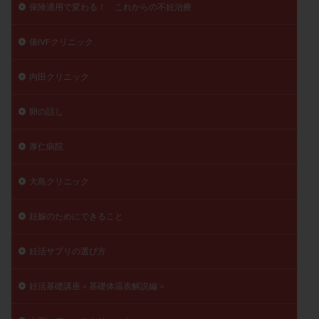
保険適用で変わる！ これからの不妊治療
俵IVFクリニック
内田クリニック
卵の話し
厚仁病院
大島クリニック
妊娠のためにできること
妊活サプリの選び方
妊活基礎講座＜基礎体温表解説編＞