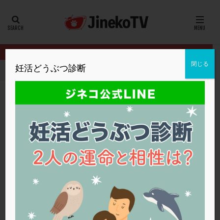
カテゴリー
タグ
閉じる
妊活どうぶつ診断
HOME
クリニック別
英ウィメンズクリニック
鍼灸の効果と頻
20代
22冬
2人目妊活
2個戻し
2個移植
30代
3個移植
40代
AID
ALICE
AMH
ART
BMI
CD138
DC胚
DFI
鍼灸の効果と頻度について
DHEA
E2
EMMA
EndomeTRIO検査
英ウィメンズクリニック
ERA
ERA検査
ERPeak
FSH
FST
不妊鍼灸
,
低AMH
,
卵胞
,
移植
,
顕微授精
FTカテーテル
hCG
IMSI
L-カルニチン
英ウィメンズクリニック
LH
LUF
MD-TESE
MRワクチン
MTHFR
NIPT
NK活性
NK細胞
OHSS
P4
PCO
PCOS
PCOS，妊活クイズ
PCPS
PFC-FD療法
PGT-A
PICSI
PMS
PPOS法