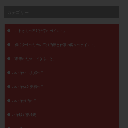
月経痛
未成熟卵
未熟卵
染色体検査
カテゴリー
染色体異常
栄養素
桑実胚移植
検査
橋本病
機能性不妊
正常形態率
正常胚
「これからの不妊治療のポイント」
正常胚率
死産
治療のやめ時
治療計画
流産
流産対策
温活
漢方
無排卵
「働く女性のための不妊治療と仕事の両立のポイント」
無月経
無痛分娩
無精子症
無頭蓋症
生活習慣
生理
生理不順
生理周期
『着床のためにできること』
生理痛
産み分け 妊活クイズ
甲状腺
2024年いい夫婦の日
甲状腺ホルモン
甲状腺機能不全
男性ホルモン
男性不妊
病院選び
痛み
瘢痕症候群
2024年体外受精の日
着床
着床の検査
着床の窓
着床不全
着床前診断
着床率
着床痛
着床障害
2024年妊活の日
睡眠薬
禁欲
移植
移植のタイミング
21年版妊活検定
移植周期
移植後
移植後の過ごし方
移植時期
稽留流産
空胞
筋膜下筋腫
粘膜下筋腫