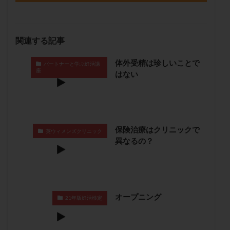
卵管留血症
卵管通水
卵管造影
卵管造影検査
卵管閉塞
卵胞
卵質
原因不明
双子
関連する記事
反復流産
反復着床不全
受精
受精卵
受精卵凍結
受精率
受精障害
喫煙
培養
体外受精は珍しいことで
パートナーと学ぶ妊活講
培養士
基礎体温
基礎体温表
変形卵
座
はない
変性卵
多嚢胞性卵巣症候群
多核受精
多精子授精
夫婦生活
奇形率
妊娠
妊娠リスク
妊娠初期
妊娠判定
妊娠検査薬
保険治療はクリニックで
英ウィメンズクリニック
妊娠率
妊娠継続
妊娠継続率
妊活
異なるの？
妊活クイズ
妊活デビュー
妊活再開
婦人科疾患
子宮
子宮内フローラ
子宮内細菌叢検査
子宮内膜
子宮内膜ポリープ
子宮内膜受容能検査
子宮内膜炎
オープニング
21年版妊活検定
子宮内膜異型増殖症
子宮内膜症
子宮内膜症性嚢胞
子宮卵管造影検査
子宮収縮
子宮外妊娠