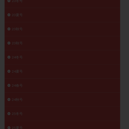
23冬号
精子
精子の質
精子凍結
精子提供
23夏号
精子減少症
精子無力症
精液検査
精神安定剤
精索静脈瘤
糖質
経血量
経過措置
23秋号
絨毛染色体検査
絨毛組織
絨毛膜下血腫
肝機能障害
肥満
胎嚢
胎盤ポリープ
胚
23秋号
胚培養
胚盤胞
胚盤胞到達率
胚盤胞移植
24冬号
胚移植
腹腔鏡手術
腹腔鏡検査
膣内射精障害
膿精液症
自己注射
自然周期
自然妊娠
24夏号
自然排卵周期
自然移植周期
自費診療
良好胚
良好胚盤胞
葉酸
融解方法
血流改善
24春号
視床下部
貧血
貯卵
費用
転座
24秋号
転院
透明帯除去培養
通院
通院回数
通院頻度
連続採卵
運動
過分割胚
25冬号
過食嘔吐
遺伝子異常
遺残卵胞
遺残胎盤
里親
閉塞性無精子症
閉経
陰性
25夏号