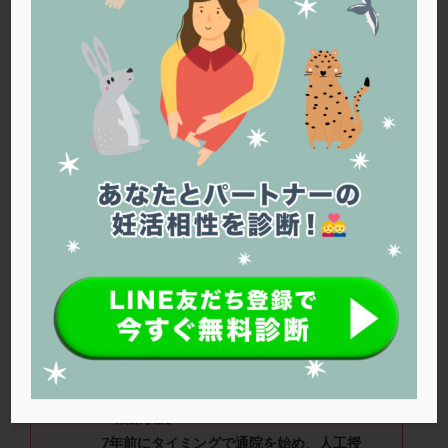
PQQ
PRP療法
SEET法
SLE
TESE
Th検査
TORIO検査
TRIO検査
ZyMot
アシストハッチング
アスピリン
アンタゴニスト法
アンチエイジング
インスリン抵抗性
イントラリピッド
ウトロゲスタン
エコー
エストラーナテープ
エストロゲン
オビドレル
おりもの
カウフマン療法
カウンセリング
ガニレスト
カバサール
カフェイン
カルシウムイオノファ
カンジタ
クラミジア
クリニック選び
グレード
クロミッド
ミサミサさん（39
歳）
■治療ステー
クロミフェン
ゴナールエフ
コロナウイルス
ジ：顕微授精 ■妊活期間：4年以上
コロナワクチン
サウナ
サプリ
サプリメント
■AMH：0.02以下 ■精液所見：運動率が
シート法
シェーングレン症候群
ショート法
少し低い、全体量も少し低い程度
シリンジ法
スクラッチ
ステップアップ
≪治療状況≫
ステップダウン
ストレス
スプリット
7年前にタイミングで通院を始め、人工授