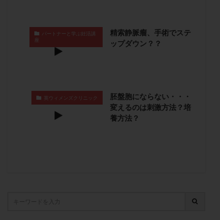
子宮奇形
子宮後屈
子宮筋腫
子宮筋腫，妊活クイズ
子宮腺筋症
子宮鏡検査
精索静脈瘤、手術でステ
パートナーと学ぶ妊活講
射精障害
屈折
帝王切開
帝王切開瘢痕症候群
座
ップダウン？？
後屈子宮
性交渉
性交障害
性感染症
性行為
慢性子宮内膜炎
成熟卵
抗TPO抗体
抗うつ剤
抗カルジオリピン抗体
胚盤胞にならない・・・
抗セントロメア抗体
抗リン脂質抗体
抗核抗体
英ウィメンズクリニック
変えるのは刺激方法？培
抗生剤
抗精子抗体
抗酸化成分
排卵
養方法？
排卵予定日
排卵出血
排卵刺激
排卵周期
排卵周期法
排卵日
排卵日検査薬
排卵検査薬
排卵痛
排卵誘発
排卵誘発剤
排卵誘発法
排卵障害
採卵
採卵後の過ごし方
採卵数
採精
断乳
新鮮卵子
新鮮精子
新鮮胚移植
早期卵巣不全
早発卵巣不全
更年期
月経不順
月経周期
月経困難