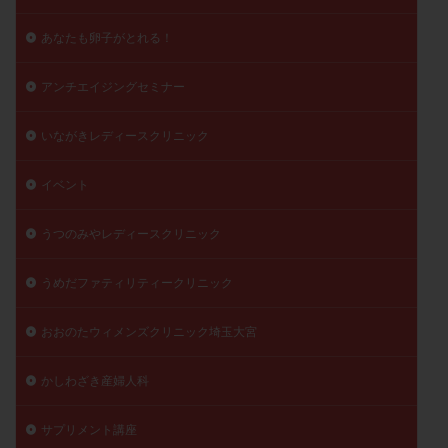
あなたも卵子がとれる！
アンチエイジングセミナー
いながきレディースクリニック
イベント
うつのみやレディースクリニック
うめだファティリティークリニック
おおのたウィメンズクリニック埼玉大宮
かしわざき産婦人科
サプリメント講座