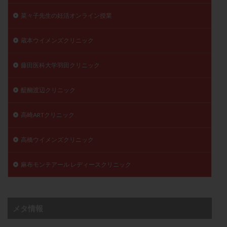
菜々子先生の妊活オンライン授業
蔵本ウイメンズクリニック
藤田医科大学羽田クリニック
醍醐渡辺クリニック
高崎ARTクリニック
高橋ウイメンズクリニック
麻布モンテアール レディースクリニック
メタ情報