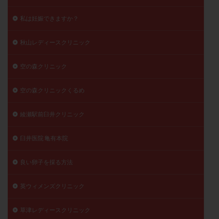
私は妊娠できますか？
秋山レディースクリニック
空の森クリニック
空の森クリニックくるめ
綾瀬駅前臼井クリニック
臼井医院 亀有本院
良い卵子を採る方法
英ウィメンズクリニック
草津レディースクリニック