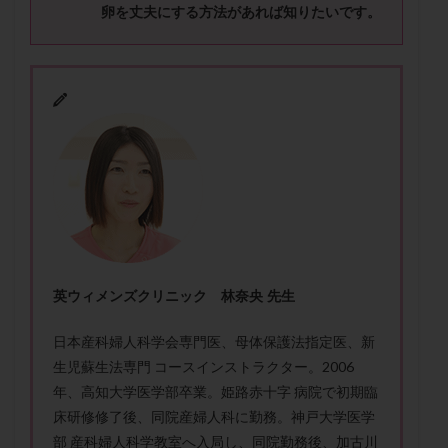
卵を丈夫にする方法があれば知りたいです。
メンタル
モザイク杯
モザイク胚
ラクトバチルス
ラクトフェリン
ラパロドリリング
リュープリン
リュープロレリン注射
ルトラール
レコベル
レトロゾール
レルミナ
ロバートソン
ロング法
一般不妊治療
下垂体不全
不妊
不妊検査
不妊治療
不妊治療後の過ごし方
不妊症
不妊鍼灸
不整脈
不正出血
不眠
不育症
不育症検査
両側卵管切除術
両卵管閉塞
中絶
中隔子宮
主治医変更
乏精子症
乳がん
英ウィメンズクリニック 林奈央 先生
乳酸菌
二人目不妊
二人目妊活
二段階胚移植
日本産科婦人科学会専門医、母体保護法指定医、新
亜急性甲状腺炎
亜鉛
人工授精
低AMH
生児蘇生法専門 コースインストラクター。2006
低グレード胚
低体重
低刺激
低年齢
年、高知大学医学部卒業。
姫路赤十字 病院で初期臨
低温期
体づくり
体外受精
体質改善
床研修修了後、同院産婦人科に勤務。神戸大学医学
体重増加
体重管理
体験談
保険診療
部 産科婦人科学教室へ入局し、同院勤務後、加古川