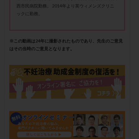
保険適用
偽嚢胞
偽閉経療法
西市民病院勤務。 2014年より英ウィメンズクリニ
ックに勤務。
先天性甲状腺機能低下症
先進医療
免疫異常
内膜スクラッチ
再発率
再開
凍結卵
凍結卵子
凍結卵移送
凍結精子
凍結胚
※この動画は24年に撮影されたものであり、先生のご意見
凍結胚盤胞
凍結胚移植
凍結胚移植移植
はその当時のご意見となります。
出産リスク
出産後
出血性黄体
分割胚
分割胚凍結
初期胚
初期胚凍結
初期胚移植
初診
刺激周期
刺激方法
刺激法
前核期凍結
副作用
化学流産
医療保険
卵の数
卵の質
卵の輸送
卵子
卵子の老化
卵子の質
卵子凍結
卵子提供
卵巣
卵巣の吊り上げ
卵巣刺激
卵巣嚢腫
卵巣多孔
卵巣年齢
卵巣機能
卵巣機能不全
卵巣機能低下
卵巣過剰刺激症候群
卵管
卵管切除
卵管卵巣膿瘍
卵管水腫
卵管狭窄