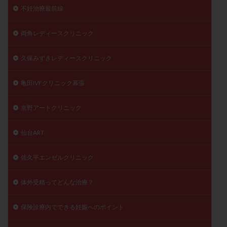
不妊治療最前線
両角レディースクリニック
久保みずきレディースクリニック
亀田IVFクリニック幕張
京野アートクリニック
仙台ART
佐久平エンゼルクリニック
体外受精ってどんな治療？
保険診療内でできる妊娠へのポイント