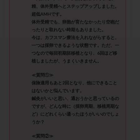
セカンドオピニオン
セックスレス
ダイエット
精、体外受精へとステップアップしました。
タイミング法
タイムラプス
ダイレクト分割
超低AMHです。
体外受精でも、卵胞が育たなかったり空砲だ
タクロリムス
チョコレート嚢胞
チラーヂン
ったりと取れない時期もありました。
トリオ検査
トリソミー
ネフローゼ症候群
今は、カフスマン療法を入れながらすると、
ビタミンC
ビタミンD
ピックアップ障害
一つは採卵できるような状態です。ただ、一
ビブラマイシン
ピル
フーナーテスト
つなので毎回初期胚移植となり、6回ほど移
フェマーラ
フォリスチム
ブセレリン点鼻薬
植しましたが、うまくいきません。
ブライダルチェック
フラグメント
プラセンタ
≪質問①≫
プラノバール
プラバノール
ふりかけ法
保険適用もあと2回となり、他にできること
プレコンセプション
プレドニン
プレマリン
はないかと悩んでいます。
プログラフ
プロゲステロン
プロテイン
鍼灸がいいと思い、通おうかと思っているの
ですが、どんな時に（採卵周期、移植周期な
プロバイオティクス
プロラクチン
ホルモン値
ど）にどれくらい通ったほうがいいのでしょ
ホルモン投与
ホルモン注射
ホルモン補充周期
うか？
ホルモン補充法
ホルモン補充療法
マイクロポリープ
マルチビタミン
ミトコンドリア
≪質問②≫