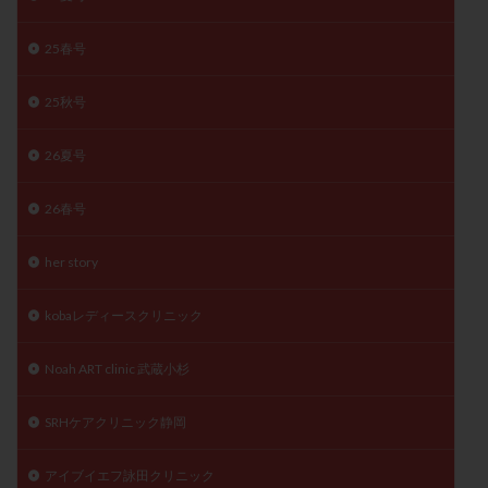
陽性反応
顕微
顕微授精
風疹
食事
25春号
食生活
養子縁組
骨盤腹膜炎
高AMH
高FSH
高プロラクチン血症
高刺激
高年齢
25秋号
高温期
高齢
高齢出産
黄体ホルモン
26夏号
黄体化未破裂卵胞
黄体未破裂化卵胞
黄体機能不全
黄体補充
26春号
検索
her story
kobaレディースクリニック
Noah ART clinic 武蔵小杉
SRHケアクリニック静岡
アイブイエフ詠田クリニック