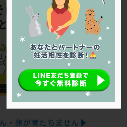
トリオ検査
トリソミー
ネフローゼ症候群
ビタミンC
ビタミ
ビブラマイシン
ピル
フーナーテスト
フェマーラ
フォ
ブライダルチェック
フラグメント
プラセンタ
プラノバール
プレコンセプション
プレドニン
プレマリン
プログラフ
プロ
プロバイオティクス
プロラクチン
ホルモン値
ホルモン投与
ホルモン補充法
ホルモン補充療法
マイクロポリープ
マルチ
メンタル
モザイク杯
モザイク胚
ラクトバチルス
ラクト
リュープリン
リュープロレリン注射
ルトラール
レコベル
バートソン
ロング法
一般不妊治療
下垂体不全
不妊
不
し方
不妊症
不妊鍼灸
不整脈
不正出血
不眠
不育
両卵管閉塞
中絶
中隔子宮
主治医変更
乏精子症
乳
二人目妊活
二段階胚移植
亜急性甲状腺炎
亜鉛
人工授精
低体重
低刺激
低年齢
低温期
体づくり
体外受精
重管理
体験談
保険診療
保険適用
偽嚢胞
偽閉経療法
低下症
先進医療
免疫異常
内膜スクラッチ
再発率
再開