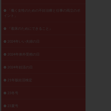
ンD
リスチム
「働く女性のための不妊治療と仕事の両立のポ
イント」
プラバノール
ゲステロン
『着床のためにできること』
ホルモン注射
ビタミン
2024年いい夫婦の日
フェリン
レトロゾール
2024年体外受精の日
妊検査
不妊治療
2024年妊活の日
症
不育症検査
がん
乳酸菌
21年版妊活検定
低AMH
体質改善
23冬号
凍結卵
23夏号