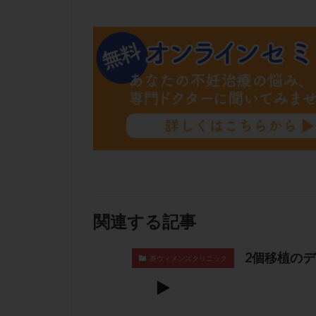
肝機能障害
胚盤胞移植
自然周期
自
融解方法
血
通院
通院回
遺残卵胞
遺
風疹
食事
高刺激
高年
黄体未破裂化卵胞
関連する記事
2個移植の
英ウィメンズクリニック