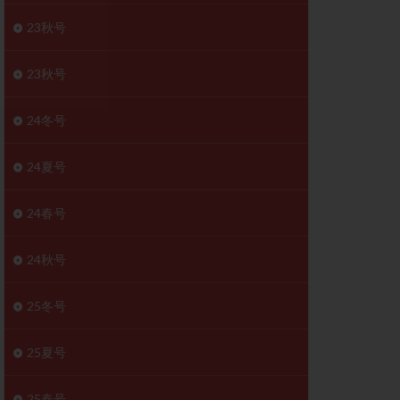
胚移植移植
23秋号
結
初期胚移植
医療保険
卵の数
23秋号
卵巣
巣機能不全
24冬号
卵管狭窄
原因不明
24夏号
受精障害
喫煙
24春号
群
多核受精
妊娠検査薬
24秋号
開
婦人科疾患
内膜受容能検査
25冬号
査
子宮収縮
25夏号
症
子宮鏡検査
障害
性感染症
25春号