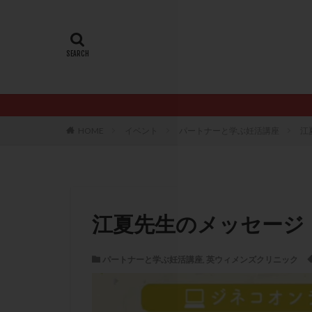
20代
22冬
AMH
ART
ERA
ERA検
LH
LUF
PCO
PCOS
PQQ
PRP療
HOME
イベント
パートナーと学ぶ妊活講座
江
アシストハッチン
イントラリピッド
おりもの
カ
カルシウムイオノ
江夏先生のメッセージ
クロミフェン
サプリメント
パートナーと学ぶ妊活講座
,
英ウィメンズクリニック
ステップアップ
ダイエット