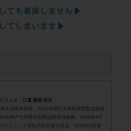
結卵移送
凍結精子
凍結胚
凍結胚盤胞
凍結胚移植
凍結
出産後
出血性黄体
分割胚
分割胚凍結
初期胚
初期胚凍
期
刺激方法
刺激法
前核期凍結
副作用
化学流産
輸送
卵子
卵子の老化
卵子の質
卵子凍結
卵子提供
卵巣刺激
卵巣嚢腫
卵巣多孔
卵巣年齢
卵巣機能
卵
卵巣過剰刺激症候群
卵管
卵管切除
卵管卵巣膿瘍
卵管水腫
卵管通水
卵管造影
卵管造影検査
卵管閉塞
卵胞
卵質
産
反復着床不全
受精
受精卵
受精卵凍結
受精率
基礎体温
基礎体温表
変形卵
変性卵
多嚢胞性卵巣症候
夫婦生活
奇形率
妊娠
妊娠リスク
妊娠初期
妊娠判定
継続
妊娠継続率
妊活
妊活クイズ
妊活デビュー
妊活再
フローラ
子宮内細菌叢検査
子宮内膜
子宮内膜ポリープ
子宮
リニック 江夏 徳寿 先生
子宮内膜異型増殖症
子宮内膜症
子宮内膜症性嚢胞
子宮卵管造影検
鹿児島大学医学部卒。2011年神戸大学医学部腎泌尿器
子宮奇形
子宮後屈
子宮筋腫
子宮筋腫，妊活クイズ
子宮腺筋
016年神戸大学医学部腎泌尿器科助教。2016年4月
折
帝王切開
帝王切開瘢痕症候群
後屈子宮
性交渉
性交
ズクリニック男性不妊外来を担当。2018年4月英