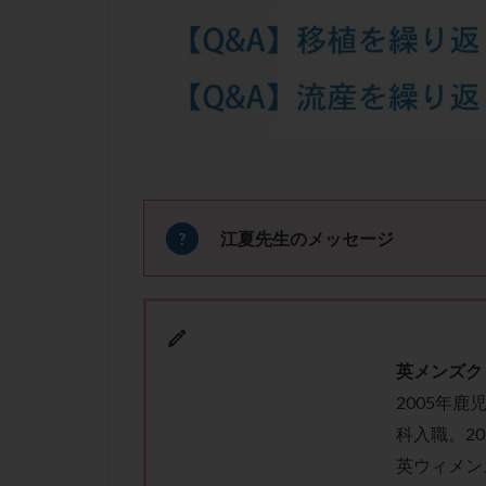
凍結卵子
凍
出産リスク
初診
刺激周
卵の質
卵の
卵巣の吊り上げ
卵巣機能低下
卵管留血症
双子
反復流
江夏先生のメッセージ
培養
培養士
多精子授精
妊娠率
妊娠
子宮
子宮内
英メンズク
子宮内膜炎
2005年
子宮外妊娠
科入職。2
射精障害
屈
英ウィメン