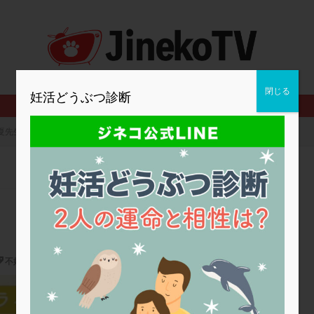
2人目妊活
2個戻し
2個移植
30代
3個移植
40代
BMI
CD138
DC胚
DFI
DHEA
E2
EMMA
査
ERPeak
FSH
FST
FTカテーテル
hCG
IMSI
MD-TESE
MRワクチン
MTHFR
NIPT
NK活性
NK細胞
閉じる
妊活どうぶつ診断
PCOS，妊活クイズ
PCPS
PFC-FD療法
PGT-A
PICSI
法
SEET法
SLE
TESE
Th検査
TORIO検査
TRIO検
夏先生のメッセージ
グ
アスピリン
アンタゴニスト法
アンチエイジング
インスリ
ウトロゲスタン
エコー
エストラーナテープ
エストロゲン
ウフマン療法
カウンセリング
ガニレスト
カバサール
カフェ
ファ
カンジタ
クラミジア
クリニック選び
グレード
ク
ゴナールエフ
コロナウイルス
コロナワクチン
サウナ
サプ
シート法
シェーングレン症候群
ショート法
シリンジ法
ス
不妊治療
ステップダウン
ストレス
スプリット
セカンドオピニオン
パートナーと学ぶ妊活講座
タイミング法
タイムラプス
ダイレクト分割
タクロリムス
チ