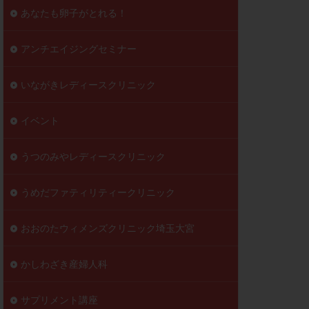
到達率
あなたも卵子がとれる！
自己注射
好胚盤胞
葉酸
アンチエイジングセミナー
透明帯除去培養
いながきレディースクリニック
伝子異常
顕微
顕微授精
イベント
ラクチン血症
胞
うつのみやレディースクリニック
うめだファティリティークリニック
おおのたウィメンズクリニック埼玉大宮
かしわざき産婦人科
サプリメント講座