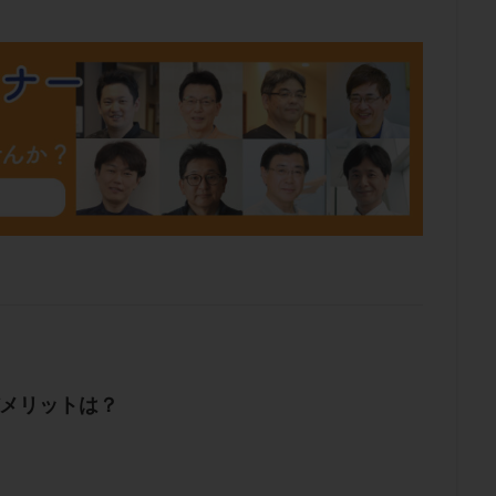
肥満
胎嚢
胎盤ポリープ
胚
胚培養
胚盤胞
胚盤胞
胚移植
腹腔鏡手術
腹腔鏡検査
膣内射精障害
膿精液症
然妊娠
自然排卵周期
自然移植周期
自費診療
良好胚
良
流改善
視床下部
貧血
貯卵
費用
転座
転院
数
通院頻度
連続採卵
運動
過分割胚
過食嘔吐
遺
残胎盤
里親
閉塞性無精子症
閉経
陰性
陽性反応
食生活
養子縁組
骨盤腹膜炎
高AMH
高FSH
高プロ
齢
高温期
高齢
高齢出産
黄体ホルモン
黄体化未破裂卵
黄体機能不全
黄体補充
検索
デメリットは？