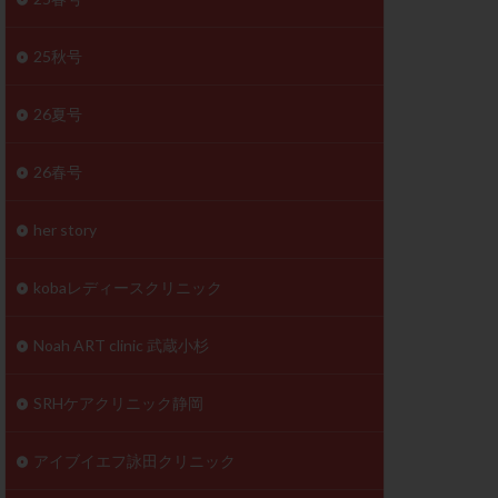
体
成分
排卵
25秋号
検査薬
26夏号
早期卵巣不全
26春号
未熟卵
正常形態率
her story
温活
漢方
理不順
生理周期
kobaレディースクリニック
性ホルモン
着床不全
Noah ART clinic 武蔵小杉
タイミング
SRHケアクリニック静岡
筋腫
粘膜下筋腫
精神安定剤
アイブイエフ詠田クリニック
下血腫