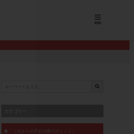
AID
ALICE
EndomeTRIO検査
L-カルニチン
OHSS
P4
PMS
PPOS法
査
ZyMot
ン抵抗性
オビドレル
イン
ロミッド
リ
クラッチ
カテゴリー
セックスレス
ョコレート嚢胞
「これからの不妊治療のポイント」