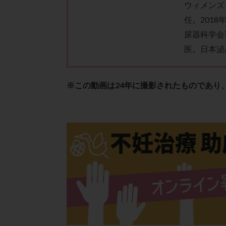
性行為
慢性
ウィメンズ
任。201
抗セントロメア抗
尿器科学会
排卵予定日
医。日本泌
排卵検査薬
採卵後の過ごし方
早発卵巣不全
※この動画は24年に撮影されたものであり
染色体検査
正常胚
正常
無排卵
無月
生理痛
産み
男性不妊
病
着床前診断
移植周期
移
精子
精子の
精索静脈瘤