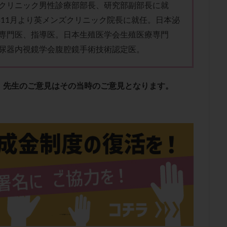
子宮内膜炎
成熟卵
抗TPO抗体
抗うつ剤
抗カルジオリピン抗
クリニック男性診療部部長、研究部副部長に就
8年11月より英メンズクリニック院長に就任。日本泌
体
抗リン脂質抗体
抗核抗体
抗生剤
抗精子抗体
抗酸化
専門医、指導医。日本生殖医学会生殖医療専門
排卵出血
排卵刺激
排卵周期
排卵周期法
排卵日
排卵日
尿器内視鏡学会腹腔鏡手術技術認定医。
排卵痛
排卵誘発
排卵誘発剤
排卵誘発法
排卵障害
採卵
採卵数
採精
断乳
新鮮卵子
新鮮精子
新鮮胚移植
更年期
月経不順
月経周期
月経困難
月経痛
未成熟卵
、先生のご意見はその当時のご意見となります。
染色体異常
栄養素
桑実胚移植
検査
橋本病
機能性不妊
胚率
死産
治療のやめ時
治療計画
流産
流産対策
経
無痛分娩
無精子症
無頭蓋症
生活習慣
生理
生
分け 妊活クイズ
甲状腺
甲状腺ホルモン
甲状腺機能不全
男
院選び
痛み
瘢痕症候群
着床
着床の検査
着床の窓
着床率
着床痛
着床障害
睡眠薬
禁欲
移植
移植の
植後
移植後の過ごし方
移植時期
稽留流産
空胞
筋膜下
質
精子凍結
精子提供
精子減少症
精子無力症
精液検査
糖質
経血量
経過措置
絨毛染色体検査
絨毛組織
絨毛膜