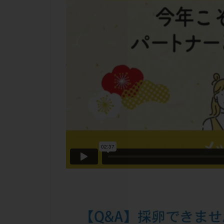
チラーヂン
ピックアップ障害
ブセレリン点鼻薬
ふりかけ法
プロテイン
ホルモン補充周期
ミトコンドリア
ラパロドリリング
レルミナ
ロ
不妊治療後の過ご
両側卵管切除術
二人目不妊
低グレード胚
体重増加
体
先天性甲状腺機能