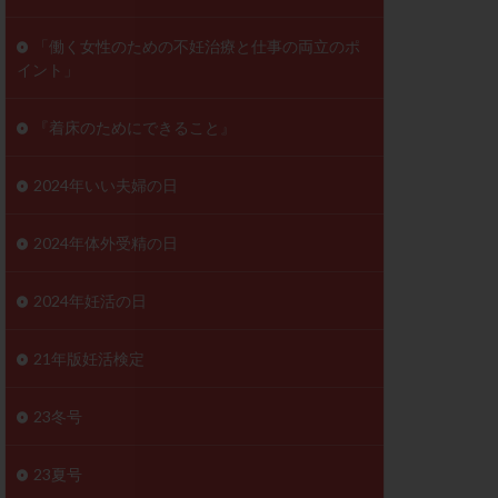
ンD
リスチム
「働く女性のための不妊治療と仕事の両立のポ
イント」
プラバノール
ゲステロン
『着床のためにできること』
ホルモン注射
ビタミン
2024年いい夫婦の日
フェリン
レトロゾール
2024年体外受精の日
妊検査
不妊治療
2024年妊活の日
症
不育症検査
がん
乳酸菌
21年版妊活検定
低AMH
体質改善
23冬号
凍結卵
23夏号