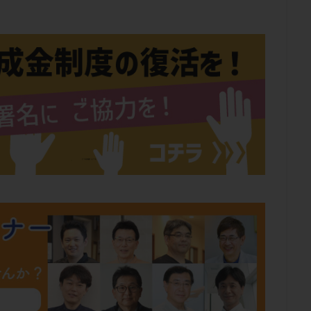
肥満
胎嚢
胎盤ポリープ
胚
胚培養
胚盤胞
胚盤胞
胚移植
腹腔鏡手術
腹腔鏡検査
膣内射精障害
膿精液症
然妊娠
自然排卵周期
自然移植周期
自費診療
良好胚
良
流改善
視床下部
貧血
貯卵
費用
転座
転院
数
通院頻度
連続採卵
運動
過分割胚
過食嘔吐
遺
残胎盤
里親
閉塞性無精子症
閉経
陰性
陽性反応
食生活
養子縁組
骨盤腹膜炎
高AMH
高FSH
高プロ
齢
高温期
高齢
高齢出産
黄体ホルモン
黄体化未破裂卵
黄体機能不全
黄体補充
検索