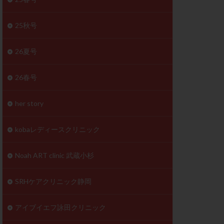
体
成分
排卵
25秋号
検査薬
26夏号
早期卵巣不全
26春号
未熟卵
正常形態率
her story
温活
漢方
理不順
生理周期
kobaレディースクリニック
性ホルモン
着床不全
Noah ART clinic 武蔵小杉
タイミング
SRHケアクリニック静岡
筋腫
粘膜下筋腫
精神安定剤
アイブイエフ詠田クリニック
下血腫