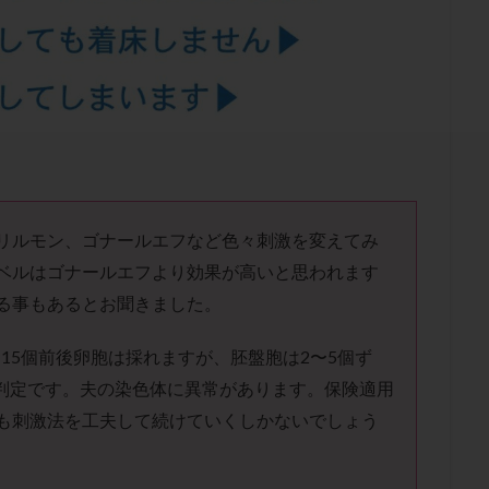
結卵移送
凍結精子
凍結胚
凍結胚盤胞
凍結胚移植
凍結
出産後
出血性黄体
分割胚
分割胚凍結
初期胚
初期胚凍
期
刺激方法
刺激法
前核期凍結
副作用
化学流産
輸送
卵子
卵子の老化
卵子の質
卵子凍結
卵子提供
卵巣刺激
卵巣嚢腫
卵巣多孔
卵巣年齢
卵巣機能
卵
卵巣過剰刺激症候群
卵管
卵管切除
卵管卵巣膿瘍
卵管水腫
卵管通水
卵管造影
卵管造影検査
卵管閉塞
卵胞
卵質
産
反復着床不全
受精
受精卵
受精卵凍結
受精率
リルモン、ゴナールエフなど色々刺激を変えてみ
基礎体温
基礎体温表
変形卵
変性卵
多嚢胞性卵巣症候
ベルはゴナールエフより効果が高いと思われます
夫婦生活
奇形率
妊娠
妊娠リスク
妊娠初期
妊娠判定
る事もあるとお聞きました。
継続
妊娠継続率
妊活
妊活クイズ
妊活デビュー
妊活再
。毎回15個前後卵胞は採れますが、胚盤胞は2〜5個ず
フローラ
子宮内細菌叢検査
子宮内膜
子宮内膜ポリープ
子宮
C判定です。夫の染色体に異常があります。保険適用
子宮内膜異型増殖症
子宮内膜症
子宮内膜症性嚢胞
子宮卵管造影検
も刺激法を工夫して続けていくしかないでしょう
子宮奇形
子宮後屈
子宮筋腫
子宮筋腫，妊活クイズ
子宮腺筋
折
帝王切開
帝王切開瘢痕症候群
後屈子宮
性交渉
性交