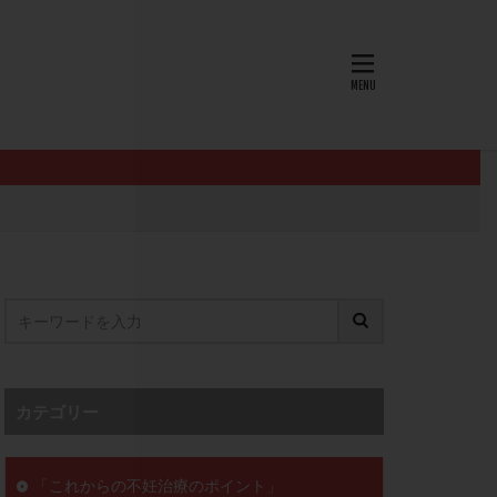
AID
ALICE
EndomeTRIO検査
L-カルニチン
OHSS
P4
PMS
PPOS法
査
ZyMot
ン抵抗性
オビドレル
イン
ロミッド
リ
クラッチ
カテゴリー
セックスレス
ョコレート嚢胞
「これからの不妊治療のポイント」