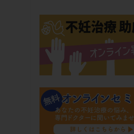
肝機能障害
胚盤胞移植
自然周期
自
融解方法
血
通院
通院回
遺残卵胞
遺
風疹
食事
高刺激
高年
黄体未破裂化卵胞