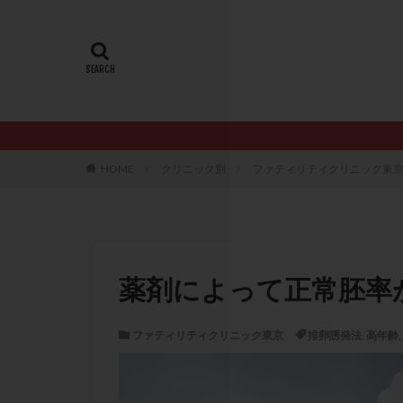
20代
22冬
AMH
ART
ERA
ERA検
LH
LUF
PCO
PCOS
PQQ
PRP療
HOME
クリニック別
ファティリティクリニック東
アシストハッチン
イントラリピッド
おりもの
カ
カルシウムイオノ
薬剤によって正常胚率
クロミフェン
サプリメント
ファティリティクリニック東京
排卵誘発法
,
高年齢
,
ステップアップ
ダイエット