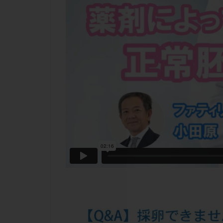
チラーヂン
ピックアップ障害
ブセレリン点鼻薬
ふりかけ法
プロテイン
ホルモン補充周期
ミトコンドリア
ラパロドリリング
レルミナ
ロ
不妊治療後の過ご
両側卵管切除術
二人目不妊
低グレード胚
体重増加
体
先天性甲状腺機能