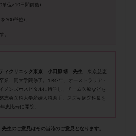
子宮内膜炎
成熟卵
抗TPO抗体
抗うつ剤
抗カルジオリピン抗
0単位×10日間前後)
体
抗リン脂質抗体
抗核抗体
抗生剤
抗精子抗体
抗酸化
を300単位)、
排卵出血
排卵刺激
排卵周期
排卵周期法
排卵日
排卵日
排卵痛
排卵誘発
排卵誘発剤
排卵誘発法
排卵障害
採卵
です。
採卵数
採精
断乳
新鮮卵子
新鮮精子
新鮮胚移植
更年期
月経不順
月経周期
月経困難
月経痛
未成熟卵
染色体異常
栄養素
桑実胚移植
検査
橋本病
機能性不妊
胚率
死産
治療のやめ時
治療計画
流産
流産対策
ティクリニック東京 小田原 靖 先生
東京慈恵
経
無痛分娩
無精子症
無頭蓋症
生活習慣
生理
生
卒業、同大学院修了。1987年、オーストラリア・
分け 妊活クイズ
甲状腺
甲状腺ホルモン
甲状腺機能不全
男
イメンズホスピタルに留学し、チーム医療などを
院選び
痛み
瘢痕症候群
着床
着床の検査
着床の窓
慈恵会医科大学産婦人科助手、スズキ病院科長を
着床率
着床痛
着床障害
睡眠薬
禁欲
移植
移植の
96年恵比寿に開院。
植後
移植後の過ごし方
移植時期
稽留流産
空胞
筋膜下
質
精子凍結
精子提供
精子減少症
精子無力症
精液検査
、先生のご意見はその当時のご意見となります。
糖質
経血量
経過措置
絨毛染色体検査
絨毛組織
絨毛膜