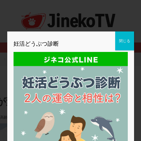
2人目妊活
2個戻し
2個移植
30代
3個移植
40代
BMI
CD138
DC胚
DFI
DHEA
E2
EMMA
査
ERPeak
FSH
FST
FTカテーテル
hCG
IMSI
MD-TESE
MRワクチン
MTHFR
NIPT
NK活性
NK細胞
閉じる
妊活どうぶつ診断
PCOS，妊活クイズ
PCPS
PFC-FD療法
PGT-A
PICSI
法
SEET法
SLE
TESE
Th検査
TORIO検査
TRIO検
京
薬剤によって正常胚率が変わる？
グ
アスピリン
アンタゴニスト法
アンチエイジング
インスリ
ウトロゲスタン
エコー
エストラーナテープ
エストロゲン
ウフマン療法
カウンセリング
ガニレスト
カバサール
カフェ
ファ
カンジタ
クラミジア
クリニック選び
グレード
ク
が変わる？
ゴナールエフ
コロナウイルス
コロナワクチン
サウナ
サプ
シート法
シェーングレン症候群
ショート法
シリンジ法
ス
高齢
ステップダウン
ストレス
スプリット
セカンドオピニオン
ファティリティクリニック東京
タイミング法
タイムラプス
ダイレクト分割
タクロリムス
チ