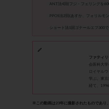
性行為
慢性
ANT法4回(フジ・フェリングを60
抗セントロメア抗
PPOS法2回(あすか、フォリルモン
排卵予定日
排卵検査薬
ショート法1回ゴナールエフ300
採卵後の過ごし方
早発卵巣不全
染色体検査
正常胚
正常
ファティリ
無排卵
無月
会医科大学
生理痛
産み
ロイヤルウ
男性不妊
病
学ぶ。東京
着床前診断
経て、19
移植周期
移
精子
精子の
※この動画は23年に撮影されたものであり
精索静脈瘤