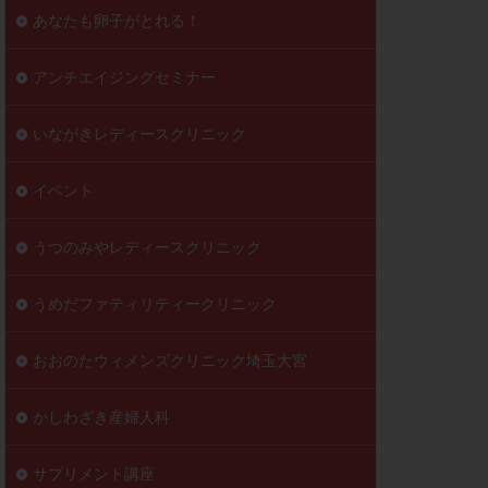
到達率
あなたも卵子がとれる！
自己注射
好胚盤胞
葉酸
アンチエイジングセミナー
透明帯除去培養
いながきレディースクリニック
伝子異常
顕微
顕微授精
イベント
ラクチン血症
胞
うつのみやレディースクリニック
うめだファティリティークリニック
おおのたウィメンズクリニック埼玉大宮
かしわざき産婦人科
サプリメント講座