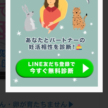
トリオ検査
トリソミー
ネフローゼ症候群
ビタミンC
ビタミ
ビブラマイシン
ピル
フーナーテスト
フェマーラ
フォ
ブライダルチェック
フラグメント
プラセンタ
プラノバール
プレコンセプション
プレドニン
プレマリン
プログラフ
プロ
プロバイオティクス
プロラクチン
ホルモン値
ホルモン投与
ホルモン補充法
ホルモン補充療法
マイクロポリープ
マルチ
メンタル
モザイク杯
モザイク胚
ラクトバチルス
ラクト
リュープリン
リュープロレリン注射
ルトラール
レコベル
バートソン
ロング法
一般不妊治療
下垂体不全
不妊
不
し方
不妊症
不妊鍼灸
不整脈
不正出血
不眠
不育
両卵管閉塞
中絶
中隔子宮
主治医変更
乏精子症
乳
二人目妊活
二段階胚移植
亜急性甲状腺炎
亜鉛
人工授精
低体重
低刺激
低年齢
低温期
体づくり
体外受精
重管理
体験談
保険診療
保険適用
偽嚢胞
偽閉経療法
低下症
先進医療
免疫異常
内膜スクラッチ
再発率
再開