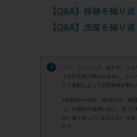
凍結卵子
凍
出産リスク
初診
刺激周
卵の質
卵の
卵巣の吊り上げ
卵巣機能低下
卵管留血症
双子
反復流
フジ、フェリング、あすか、フォ
培養
培養士
ても正常胚が得られません。レコ
多精子授精
か？薬剤によって正常胚率が変わ
妊娠率
妊娠
1年前AMH2.69、3年前1.71
子宮
子宮内
つ。15個PGT検査に出し、全て
子宮内膜炎
は一度も使っていませんが、今後
子宮外妊娠
か？
射精障害
屈