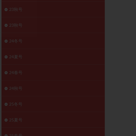
胚移植移植
23秋号
結
初期胚移植
医療保険
卵の数
23秋号
卵巣
巣機能不全
24冬号
卵管狭窄
原因不明
24夏号
受精障害
喫煙
24春号
群
多核受精
妊娠検査薬
24秋号
開
婦人科疾患
内膜受容能検査
25冬号
査
子宮収縮
25夏号
症
子宮鏡検査
障害
性感染症
25春号