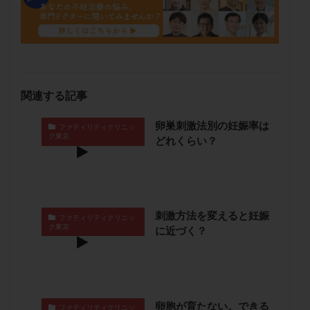
卵管留血症
卵管通水
卵管造影
卵管造影検査
卵管閉塞
卵胞
卵質
原因不明
双子
反復流産
反復着床不全
受精
受精卵
受精卵凍結
受精率
受精障害
喫煙
培養
関連する記事
培養士
基礎体温
基礎体温表
変形卵
変性卵
多嚢胞性卵巣症候群
多核受精
卵巣刺激法別の妊娠率は
ファティリティクリニッ
多精子授精
夫婦生活
奇形率
妊娠
ク東京
どれくらい？
妊娠リスク
妊娠初期
妊娠判定
妊娠検査薬
妊娠率
妊娠継続
妊娠継続率
妊活
妊活クイズ
妊活デビュー
妊活再開
刺激方法を変えると妊娠
ファティリティクリニッ
婦人科疾患
子宮
子宮内フローラ
ク東京
に近づく？
子宮内細菌叢検査
子宮内膜
子宮内膜ポリープ
子宮内膜受容能検査
子宮内膜炎
子宮内膜異型増殖症
子宮内膜症
子宮内膜症性嚢胞
子宮卵管造影検査
子宮収縮
子宮外妊娠
卵胞が育たない。できる
ファティリティクリニッ