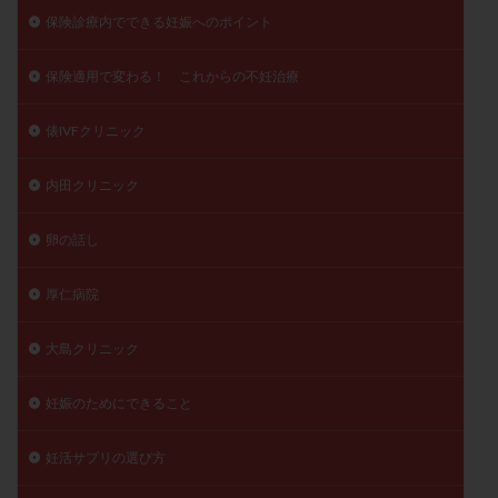
保険診療内でできる妊娠へのポイント
保険適用で変わる！ これからの不妊治療
俵IVFクリニック
内田クリニック
卵の話し
厚仁病院
大島クリニック
妊娠のためにできること
妊活サプリの選び方