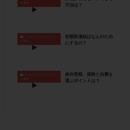
ク東京
方法は？
子宮奇形
子宮後屈
子宮筋腫
子宮筋腫，妊活クイズ
子宮腺筋症
子宮鏡検査
射精障害
屈折
帝王切開
帝王切開瘢痕症候群
後屈子宮
性交渉
性交障害
性感染症
初期胚凍結はなんのため
ファティリティクリニッ
性行為
慢性子宮内膜炎
成熟卵
抗TPO抗体
ク東京
にするの？
抗うつ剤
抗カルジオリピン抗体
抗セントロメア抗体
抗リン脂質抗体
抗核抗体
抗生剤
抗精子抗体
抗酸化成分
排卵
体外受精、保険と自費を
排卵予定日
排卵出血
排卵刺激
排卵周期
ファティリティクリニッ
ク東京
選ぶポイントは？
排卵周期法
排卵日
排卵日検査薬
排卵検査薬
排卵痛
排卵誘発
排卵誘発剤
排卵誘発法
排卵障害
採卵
採卵後の過ごし方
採卵数
採精
断乳
新鮮卵子
新鮮精子
新鮮胚移植
早期卵巣不全
早発卵巣不全
更年期
月経不順
月経周期
月経困難