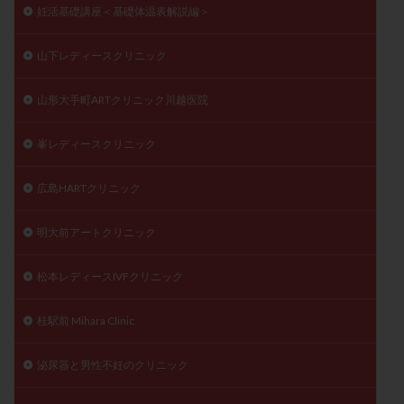
妊活基礎講座＜基礎体温表解説編＞
山下レディースクリニック
山形大手町ARTクリニック川越医院
峯レディースクリニック
広島HARTクリニック
明大前アートクリニック
松本レディースIVFクリニック
桂駅前 Mihara Clinic
泌尿器と男性不妊のクリニック