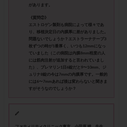
メンタル
モザイク杯
モザイク胚
があります。
ラクトバチルス
ラクトフェリン
ラパロドリリング
《質問②》
リュープリン
リュープロレリン注射
ルトラール
エストロゲン製剤も病院によって様々であ
レコベル
レトロゾール
レルミナ
り、移植決定日の内膜厚に差がありました。
ロバートソン
ロング法
一般不妊治療
問題ないでしょうか？エストラーナテープ3
枚ずつの時が1番厚く、いつも12mmになっ
下垂体不全
不妊
不妊検査
不妊治療
ていました（この病院は内膜8mm程度の人
不妊治療後の過ごし方
不妊症
不妊鍼灸
には筋肉注射が追加すると言われていまし
不整脈
不正出血
不眠
不育症
た）、プレマリン1日6錠だと9〜10mm、ジ
不育症検査
両側卵管切除術
両卵管閉塞
中絶
ュリナ8錠の今は7mmの内膜厚です。一般的
中隔子宮
主治医変更
乏精子症
乳がん
には6〜7mmあれば後は変わらないと聞きま
すがそうなのでしょうか？
乳酸菌
二人目不妊
二人目妊活
二段階胚移植
亜急性甲状腺炎
亜鉛
人工授精
低AMH
低グレード胚
低体重
低刺激
低年齢
低温期
体づくり
体外受精
体質改善
体重増加
体重管理
体験談
保険診療
ファティリティクリニック東京 小田原 靖 先生