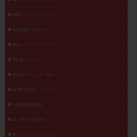
福田ウイメンズクリニック
私は妊娠できますか？
秋山レディースクリニック
空の森クリニック
空の森クリニックくるめ
綾瀬駅前臼井クリニック
臼井医院 亀有本院
良い卵子を採る方法
英ウィメンズクリニック