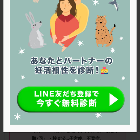
PQQ
PRP療法
SEET法
SLE
TESE
Th検査
TORIO検査
TRIO検査
ZyMot
アシストハッチング
アスピリン
アンタゴニスト法
アンチエイジング
インスリン抵抗性
イントラリピッド
ウトロゲスタン
エコー
エストラーナテープ
エストロゲン
オビドレル
おりもの
カウフマン療法
カウンセリング
ガニレスト
カバサール
カフェイン
カルシウムイオノファ
カンジタ
クラミジア
クリニック選び
グレード
クロミッド
ピノさん（41歳） ■治療ステージ：顕微授
クロミフェン
ゴナールエフ
コロナウイルス
精 ■妊活歴：4年〜 ■AMH：0.68
コロナワクチン
サウナ
サプリ
サプリメント
■治療状況
シート法
シェーングレン症候群
ショート法
採卵8回（PGT6回）…ANT法4回、PPOS法
シリンジ法
スクラッチ
ステップアップ
2回、short法2回 移植7回（ホルモン補充周
ステップダウン
ストレス
スプリット
期7回） ・検査済…子宮鏡、不育症、