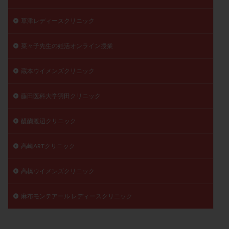
草津レディースクリニック
菜々子先生の妊活オンライン授業
蔵本ウイメンズクリニック
藤田医科大学羽田クリニック
醍醐渡辺クリニック
高崎ARTクリニック
高橋ウイメンズクリニック
麻布モンテアール レディースクリニック