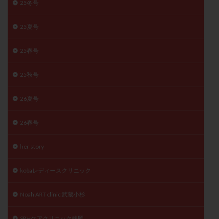
25冬号
陽性反応
顕微
顕微授精
風疹
食事
食生活
養子縁組
骨盤腹膜炎
高AMH
25夏号
高FSH
高プロラクチン血症
高刺激
高年齢
25春号
高温期
高齢
高齢出産
黄体ホルモン
黄体化未破裂卵胞
黄体未破裂化卵胞
黄体機能不全
25秋号
黄体補充
26夏号
検索
26春号
her story
kobaレディースクリニック
Noah ART clinic 武蔵小杉
SRHケアクリニック静岡