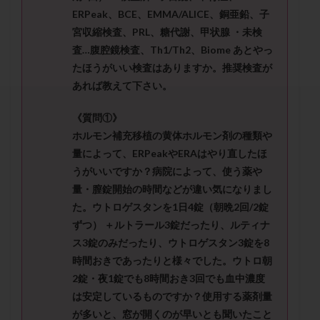
セカンドオピニオン
セックスレス
ダイエット
ERPeak、BCE、EMMA/ALICE、銅亜鉛、子
タイミング法
タイムラプス
ダイレクト分割
宮収縮検査、PRL、糖代謝、甲状腺 ・未検
査…腹腔鏡検査、Th1/Th2、Biome あとやっ
タクロリムス
チョコレート嚢胞
チラーヂン
たほうがいい検査はありますか。推奨検査が
トリオ検査
トリソミー
ネフローゼ症候群
あれば教えて下さい。
ビタミンC
ビタミンD
ピックアップ障害
ビブラマイシン
ピル
フーナーテスト
《質問①》
ホルモン補充移植の黄体ホルモン剤の種類や
フェマーラ
フォリスチム
ブセレリン点鼻薬
量によって、ERPeakやERAはやり直したほ
ブライダルチェック
フラグメント
プラセンタ
うがいいですか？病院によって、使う薬や
プラノバール
プラバノール
ふりかけ法
量・膣錠開始の時間などが違い気になりまし
プレコンセプション
プレドニン
プレマリン
た。ウトロゲスタンを1日4錠（朝晩2回/2錠
プログラフ
プロゲステロン
プロテイン
ずつ） ＋ルトラール3錠だったり、ルティナ
ス3錠のみだったり、ウトロゲスタン3錠を8
プロバイオティクス
プロラクチン
ホルモン値
時間おきであったりと様々でした。ウトロ朝
ホルモン投与
ホルモン注射
ホルモン補充周期
2錠・夜1錠でも8時間おき3回でも血中濃度
ホルモン補充法
ホルモン補充療法
は安定しているものですか？使用する薬剤量
マイクロポリープ
マルチビタミン
ミトコンドリア
が多いと、窓が開くのが早いとも聞いたこと