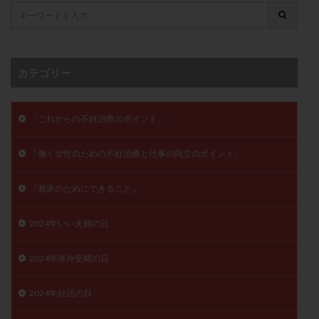
月経痛
未成熟卵
未熟卵
染色体検査
染色体異常
栄養素
桑実胚移植
検査
橋本病
機能性不妊
正常形態率
正常胚
カテゴリー
正常胚率
死産
治療のやめ時
治療計画
流産
流産対策
温活
漢方
無排卵
「これからの不妊治療のポイント」
無月経
無痛分娩
無精子症
無頭蓋症
生活習慣
生理
生理不順
生理周期
「働く女性のための不妊治療と仕事の両立のポイント」
生理痛
産み分け 妊活クイズ
甲状腺
甲状腺ホルモン
甲状腺機能不全
男性ホルモン
『着床のためにできること』
男性不妊
病院選び
痛み
瘢痕症候群
2024年いい夫婦の日
着床
着床の検査
着床の窓
着床不全
着床前診断
着床率
着床痛
着床障害
2024年体外受精の日
睡眠薬
禁欲
移植
移植のタイミング
移植周期
移植後
移植後の過ごし方
移植時期
2024年妊活の日
稽留流産
空胞
筋膜下筋腫
粘膜下筋腫