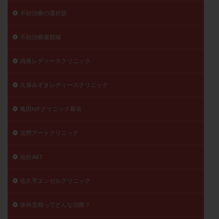
不妊治療の選択肢
不妊治療最前線
両角レディースクリニック
久保みずきレディースクリニック
亀田IVFクリニック幕張
京野アートクリニック
仙台ART
佐久平エンゼルクリニック
体外受精ってどんな治療？