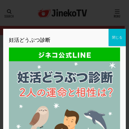
カテゴリー
タグ
閉じる
妊活どうぶつ診断
HOME
クリニック別
ファティリティクリニック東京
着床の窓
20代
22冬
2人目妊活
2個戻し
2個移植
30代
3個移植
40代
AID
ALICE
AMH
ART
BMI
CD138
DC胚
DFI
着床の窓の検査をやり直すべき？
DHEA
E2
EMMA
EndomeTRIO検査
ファティリティクリニック東京
ERA
ERA検査
ERPeak
FSH
FST
ERA検査
,
ホルモン補充周期
,
着床の窓
,
顕微授精
FTカテーテル
hCG
IMSI
L-カルニチン
ファティリティクリニック東京
LH
LUF
MD-TESE
MRワクチン
MTHFR
NIPT
NK活性
NK細胞
OHSS
P4
PCO
PCOS
PCOS，妊活クイズ
PCPS
PFC-FD療法
PGT-A
PICSI
PMS
PPOS法