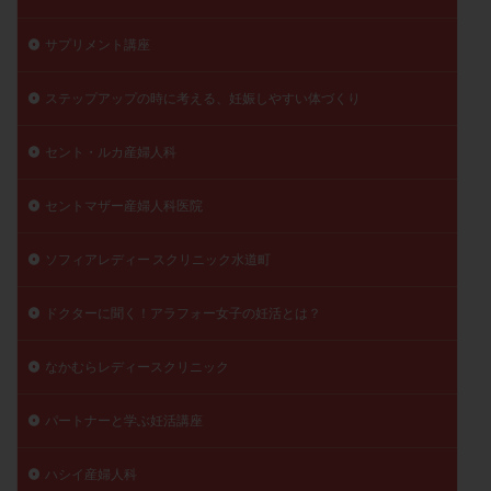
サプリメント講座
ステップアップの時に考える、妊娠しやすい体づくり
セント・ルカ産婦人科
セントマザー産婦人科医院
ソフィアレディー スクリニック水道町
ドクターに聞く！アラフォー女子の妊活とは？
なかむらレディースクリニック
パートナーと学ぶ妊活講座
ハシイ産婦人科