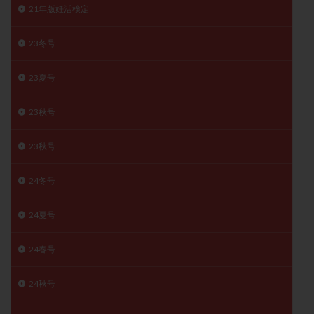
21年版妊活検定
精子
精子の質
精子凍結
精子提供
精子減少症
精子無力症
精液検査
精神安定剤
23冬号
精索静脈瘤
糖質
経血量
経過措置
23夏号
絨毛染色体検査
絨毛組織
絨毛膜下血腫
肝機能障害
肥満
胎嚢
胎盤ポリープ
胚
23秋号
胚培養
胚盤胞
胚盤胞到達率
胚盤胞移植
胚移植
腹腔鏡手術
腹腔鏡検査
膣内射精障害
23秋号
膿精液症
自己注射
自然周期
自然妊娠
24冬号
自然排卵周期
自然移植周期
自費診療
良好胚
良好胚盤胞
葉酸
融解方法
血流改善
24夏号
視床下部
貧血
貯卵
費用
転座
転院
透明帯除去培養
通院
通院回数
24春号
通院頻度
連続採卵
運動
過分割胚
24秋号
過食嘔吐
遺伝子異常
遺残卵胞
遺残胎盤
里親
閉塞性無精子症
閉経
陰性