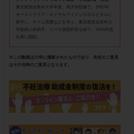
保険適用
偽嚢胞
偽閉経療法
東京慈恵会医科大学卒業、同大学院修了。1987年、
先天性甲状腺機能低下症
先進医療
免疫異常
オーストラリア・ロイヤルウイメンズホスピタルに
留学し、チーム医療などを学ぶ。東京慈恵会医科大
内膜スクラッチ
再発率
再開
凍結卵
学産婦人科助手、スズキ病院科長を経て、1996年恵
凍結卵子
凍結卵移送
凍結精子
凍結胚
比寿に開院。
凍結胚盤胞
凍結胚移植
凍結胚移植移植
出産リスク
出産後
出血性黄体
分割胚
※この動画は23年に撮影されたものであり、先生のご意見
分割胚凍結
初期胚
初期胚凍結
初期胚移植
はその当時のご意見となります。
初診
刺激周期
刺激方法
刺激法
前核期凍結
副作用
化学流産
医療保険
卵の数
卵の質
卵の輸送
卵子
卵子の老化
卵子の質
卵子凍結
卵子提供
卵巣
卵巣の吊り上げ
卵巣刺激
卵巣嚢腫
卵巣多孔
卵巣年齢
卵巣機能
卵巣機能不全
卵巣機能低下
卵巣過剰刺激症候群
卵管
卵管切除
卵管卵巣膿瘍
卵管水腫
卵管狭窄