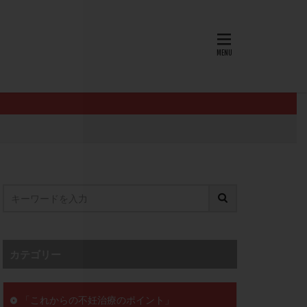
AID
ALICE
EndomeTRIO検査
L-カルニチン
OHSS
P4
PMS
PPOS法
査
ZyMot
ン抵抗性
オビドレル
イン
ロミッド
リ
クラッチ
カテゴリー
セックスレス
ョコレート嚢胞
「これからの不妊治療のポイント」