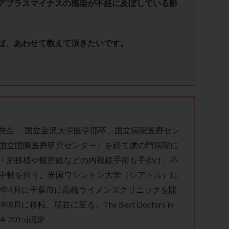
アプラスマイナスの感染が不妊に及ぼしている影
子宮内膜炎
成熟卵
抗TPO抗体
抗うつ剤
抗カルジオリピン抗
体
抗リン脂質抗体
抗核抗体
抗生剤
抗精子抗体
抗酸化
排卵出血
排卵刺激
排卵周期
排卵周期法
排卵日
排卵日
ば、あわせて教えて頂きたいです。
排卵痛
排卵誘発
排卵誘発剤
排卵誘発法
排卵障害
採卵
採卵数
採精
断乳
新鮮卵子
新鮮精子
新鮮胚移植
更年期
月経不順
月経周期
月経困難
月経痛
未成熟卵
染色体異常
栄養素
桑実胚移植
検査
橋本病
機能性不妊
胚率
死産
治療のやめ時
治療計画
流産
流産対策
経
無痛分娩
無精子症
無頭蓋症
生活習慣
生理
生
先生 国立金沢大学医学部卒、国立病院医療セン
分け 妊活クイズ
甲状腺
甲状腺ホルモン
甲状腺機能不全
男
国立国際医療研究センター）を経て虎の門病院に
院選び
痛み
瘢痕症候群
着床
着床の検査
着床の窓
・胚移植や腹腔鏡などの内視鏡手術も手掛け、不
着床率
着床痛
着床障害
睡眠薬
禁欲
移植
移植の
中軸を担う。米国ワシントン大学（シアトル）に
植後
移植後の過ごし方
移植時期
稽留流産
空胞
筋膜下
99年4月に千葉市に高橋ウイメンズクリニックを開
質
精子凍結
精子提供
精子減少症
精子無力症
精液検査
年8月に移転、現在に至る。The Best Doctors in
14-2015)認定
糖質
経血量
経過措置
絨毛染色体検査
絨毛組織
絨毛膜