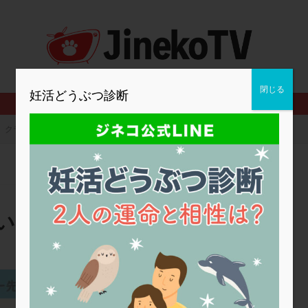
2人目妊活
2個戻し
2個移植
30代
3個移植
40代
BMI
CD138
DC胚
DFI
DHEA
E2
EMMA
査
ERPeak
FSH
FST
FTカテーテル
hCG
IMSI
MD-TESE
MRワクチン
MTHFR
NIPT
NK活性
NK細胞
閉じる
妊活どうぶつ診断
PCOS，妊活クイズ
PCPS
PFC-FD療法
PGT-A
PICSI
法
SEET法
SLE
TESE
Th検査
TORIO検査
TRIO検
クラミジア感染症について？
グ
アスピリン
アンタゴニスト法
アンチエイジング
インスリ
ウトロゲスタン
エコー
エストラーナテープ
エストロゲン
ウフマン療法
カウンセリング
ガニレスト
カバサール
カフェ
ファ
カンジタ
クラミジア
クリニック選び
グレード
ク
いて？
ゴナールエフ
コロナウイルス
コロナワクチン
サウナ
サプ
シート法
シェーングレン症候群
ショート法
シリンジ法
ス
ステップダウン
ストレス
スプリット
セカンドオピニオン
高橋ウイメンズクリニック
タイミング法
タイムラプス
ダイレクト分割
タクロリムス
チ