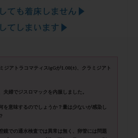
結卵移送
凍結精子
凍結胚
凍結胚盤胞
凍結胚移植
凍結
出産後
出血性黄体
分割胚
分割胚凍結
初期胚
初期胚凍
期
刺激方法
刺激法
前核期凍結
副作用
化学流産
輸送
卵子
卵子の老化
卵子の質
卵子凍結
卵子提供
卵巣刺激
卵巣嚢腫
卵巣多孔
卵巣年齢
卵巣機能
卵
卵巣過剰刺激症候群
卵管
卵管切除
卵管卵巣膿瘍
卵管水腫
卵管通水
卵管造影
卵管造影検査
卵管閉塞
卵胞
卵質
産
反復着床不全
受精
受精卵
受精卵凍結
受精率
ミジアトラコマティス
IgG
が
1.08(±)
、
クラミジアト
基礎体温
基礎体温表
変形卵
変性卵
多嚢胞性卵巣症候
夫婦生活
奇形率
妊娠
妊娠リスク
妊娠初期
妊娠判定
、夫婦でジスロマックを内服しました。
継続
妊娠継続率
妊活
妊活クイズ
妊活デビュー
妊活再
フローラ
子宮内細菌叢検査
子宮内膜
子宮内膜ポリープ
子宮
何を意味するのでしょうか？量は少ないが感染し
子宮内膜異型増殖症
子宮内膜症
子宮内膜症性嚢胞
子宮卵管造影検
？
子宮奇形
子宮後屈
子宮筋腫
子宮筋腫，妊活クイズ
子宮腺筋
腔鏡での通水検査では異常は無く、卵管には問題
折
帝王切開
帝王切開瘢痕症候群
後屈子宮
性交渉
性交