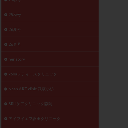
体
成分
排卵
25秋号
検査薬
26夏号
早期卵巣不全
26春号
未熟卵
正常形態率
her story
温活
漢方
理不順
生理周期
kobaレディースクリニック
性ホルモン
着床不全
Noah ART clinic 武蔵小杉
タイミング
SRHケアクリニック静岡
筋腫
粘膜下筋腫
精神安定剤
アイブイエフ詠田クリニック
下血腫