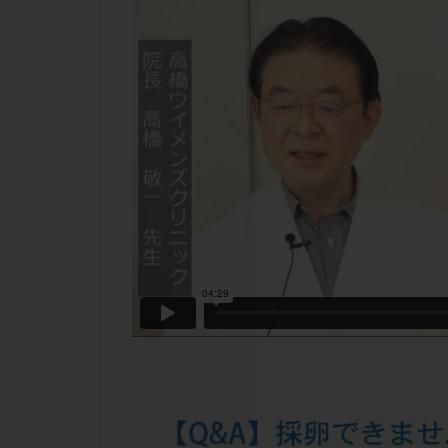
チラーヂン
ピックアップ障害
ブセレリン点鼻薬
ふりかけ法
プロテイン
ホルモン補充周期
ミトコンドリア
ラパロドリリング
レルミナ
ロ
不妊治療後の過ご
両側卵管切除術
二人目不妊
低グレード胚
体重増加
体
先天性甲状腺機能