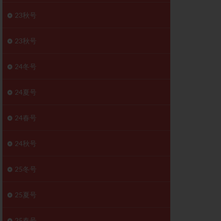
胚移植移植
23秋号
結
初期胚移植
医療保険
卵の数
23秋号
卵巣
巣機能不全
24冬号
卵管狭窄
原因不明
24夏号
受精障害
喫煙
24春号
群
多核受精
妊娠検査薬
24秋号
開
婦人科疾患
内膜受容能検査
25冬号
査
子宮収縮
25夏号
症
子宮鏡検査
障害
性感染症
25春号