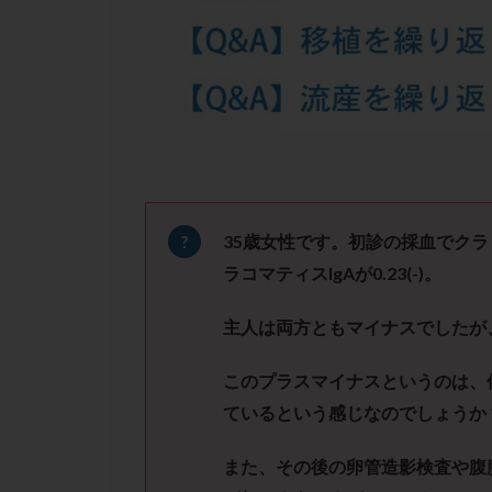
凍結卵子
凍
出産リスク
初診
刺激周
卵の質
卵の
卵巣の吊り上げ
卵巣機能低下
卵管留血症
双子
反復流
35
歳女性です。初診の採血でクラ
培養
培養士
ラコマティス
IgA
が
0.23(-)
。
多精子授精
主人は両方ともマイナスでしたが
妊娠率
妊娠
子宮
子宮内
このプラスマイナスというのは、
子宮内膜炎
ているという感じなのでしょうか
子宮外妊娠
また、その後の卵管造影検査や腹
射精障害
屈