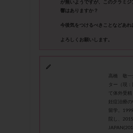
が無いようですが、このクラミジ
性行為
慢性
響はありますか？
抗セントロメア抗
排卵予定日
今後気をつけるべきことなどあれ
排卵検査薬
採卵後の過ごし方
よろしくお願いします。
早発卵巣不全
染色体検査
正常胚
正常
無排卵
無月
高橋 敬一
生理痛
産み
ター（現：
男性不妊
病
て体外受精
着床前診断
妊症治療の
移植周期
移
留学。19
精子
精子の
院し、2015
JAPAN(20
精索静脈瘤