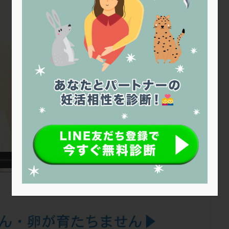
トリオ検査
トリソミー
ネフローゼ症候群
ビタミンC
ビタミ
ビブラマイシン
ピル
フーナーテスト
フェマーラ
フォ
ブライダルチェック
フラグメント
プラセンタ
プラノバール
プレコンセプション
プレドニン
プレマリン
プログラフ
プロ
プロバイオティクス
プロラクチン
ホルモン値
ホルモン投与
ホルモン補充法
ホルモン補充療法
マイクロポリープ
マルチ
メンタル
モザイク杯
モザイク胚
ラクトバチルス
ラクト
リュープリン
リュープロレリン注射
ルトラール
レコベル
バートソン
ロング法
一般不妊治療
下垂体不全
不妊
不
し方
不妊症
不妊鍼灸
不整脈
不正出血
不眠
不育
両卵管閉塞
中絶
中隔子宮
主治医変更
乏精子症
乳
二人目妊活
二段階胚移植
亜急性甲状腺炎
亜鉛
人工授精
低体重
低刺激
低年齢
低温期
体づくり
体外受精
重管理
体験談
保険診療
保険適用
偽嚢胞
偽閉経療法
低下症
先進医療
免疫異常
内膜スクラッチ
再発率
再開