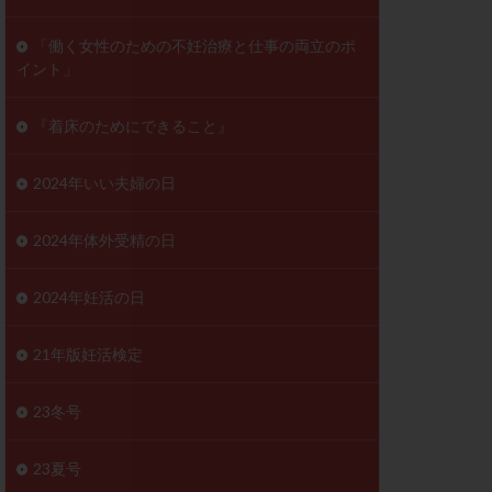
ンD
リスチム
「働く女性のための不妊治療と仕事の両立のポ
イント」
プラバノール
ゲステロン
『着床のためにできること』
ホルモン注射
ビタミン
2024年いい夫婦の日
フェリン
レトロゾール
2024年体外受精の日
妊検査
不妊治療
2024年妊活の日
症
不育症検査
がん
乳酸菌
21年版妊活検定
低AMH
体質改善
23冬号
凍結卵
23夏号