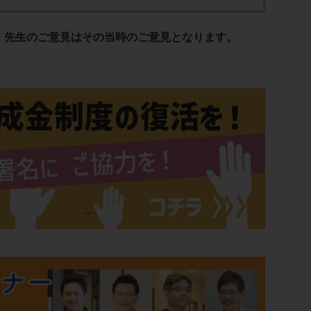
肥満
胎嚢
胎盤ポリープ
胚
胚培養
胚盤胞
胚盤胞
胚移植
腹腔鏡手術
腹腔鏡検査
膣内射精障害
膿精液症
、先生のご意見はその当時のご意見となります。
然妊娠
自然排卵周期
自然移植周期
自費診療
良好胚
良
流改善
視床下部
貧血
貯卵
費用
転座
転院
数
通院頻度
連続採卵
運動
過分割胚
過食嘔吐
遺
残胎盤
里親
閉塞性無精子症
閉経
陰性
陽性反応
食生活
養子縁組
骨盤腹膜炎
高AMH
高FSH
高プロ
齢
高温期
高齢
高齢出産
黄体ホルモン
黄体化未破裂卵
黄体機能不全
黄体補充
検索