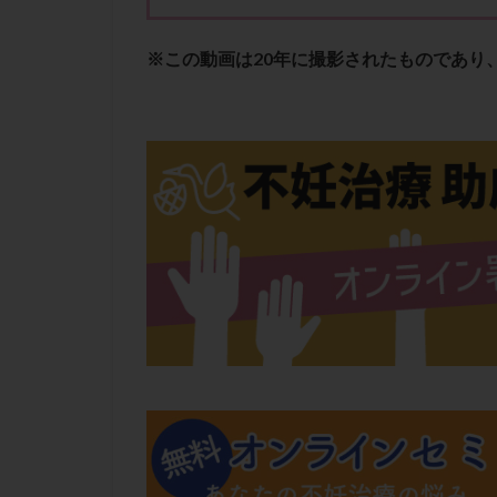
肝機能障害
胚盤胞移植
※この動画は20年に撮影されたものであり
自然周期
自
融解方法
血
通院
通院回
遺残卵胞
遺
風疹
食事
高刺激
高年
黄体未破裂化卵胞