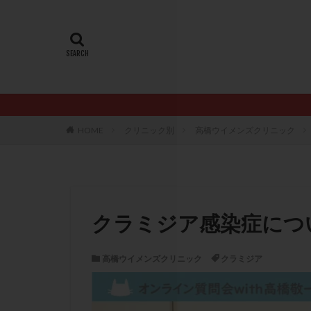
20代
22冬
AMH
ART
ERA
ERA検
LH
LUF
PCO
PCOS
PQQ
PRP療
HOME
クリニック別
高橋ウイメンズクリニック
アシストハッチン
イントラリピッド
おりもの
カ
カルシウムイオノ
クラミジア感染症につ
クロミフェン
サプリメント
高橋ウイメンズクリニック
クラミジア
ステップアップ
ダイエット