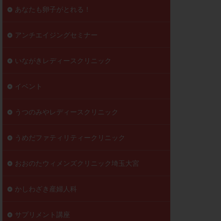
到達率
あなたも卵子がとれる！
自己注射
好胚盤胞
葉酸
アンチエイジングセミナー
透明帯除去培養
いながきレディースクリニック
伝子異常
顕微
顕微授精
イベント
ラクチン血症
胞
うつのみやレディースクリニック
うめだファティリティークリニック
おおのたウィメンズクリニック埼玉大宮
かしわざき産婦人科
サプリメント講座