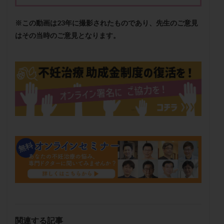
保険適用
偽嚢胞
偽閉経療法
先天性甲状腺機能低下症
先進医療
免疫異常
※この動画は23年に撮影されたものであり、先生のご意見
はその当時のご意見となります。
内膜スクラッチ
再発率
再開
凍結卵
凍結卵子
凍結卵移送
凍結精子
凍結胚
凍結胚盤胞
凍結胚移植
凍結胚移植移植
出産リスク
出産後
出血性黄体
分割胚
分割胚凍結
初期胚
初期胚凍結
初期胚移植
初診
刺激周期
刺激方法
刺激法
前核期凍結
副作用
化学流産
医療保険
卵の数
卵の質
卵の輸送
卵子
卵子の老化
卵子の質
卵子凍結
卵子提供
卵巣
卵巣の吊り上げ
卵巣刺激
卵巣嚢腫
卵巣多孔
卵巣年齢
卵巣機能
卵巣機能不全
卵巣機能低下
卵巣過剰刺激症候群
卵管
卵管切除
卵管卵巣膿瘍
卵管水腫
卵管狭窄
関連する記事