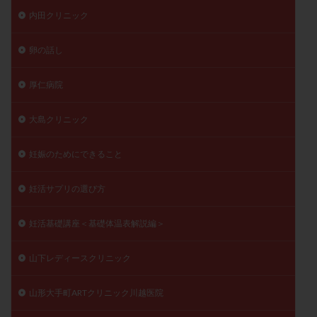
内田クリニック
卵の話し
厚仁病院
大島クリニック
妊娠のためにできること
妊活サプリの選び方
妊活基礎講座＜基礎体温表解説編＞
山下レディースクリニック
山形大手町ARTクリニック川越医院