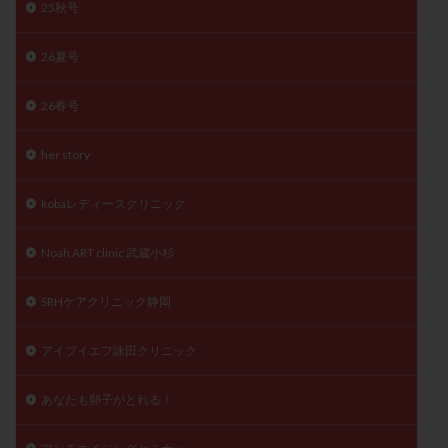
25秋号
陽性反応
顕微
顕微授精
風疹
食事
食生活
養子縁組
骨盤腹膜炎
高AMH
26夏号
高FSH
高プロラクチン血症
高刺激
高年齢
26春号
高温期
高齢
高齢出産
黄体ホルモン
黄体化未破裂卵胞
黄体未破裂化卵胞
黄体機能不全
her story
黄体補充
kobaレディースクリニック
検索
Noah ART clinic 武蔵小杉
SRHケアクリニック静岡
アイブイエフ詠田クリニック
あなたも卵子がとれる！