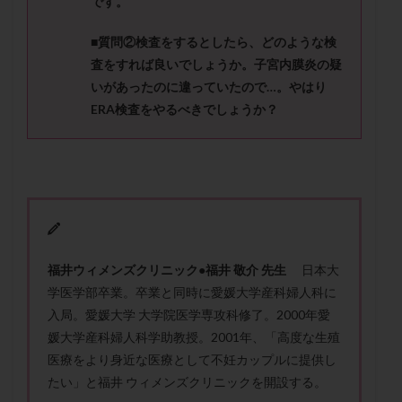
です。
メンタル
モザイク杯
モザイク胚
ラクトバチルス
ラクトフェリン
ラパロドリリング
■質問②
検査をするとしたら、どのような検
査をすれば良いでしょうか。
子宮内膜炎の疑
リュープリン
リュープロレリン注射
ルトラール
いがあったのに違っていたので
…
。やはり
レコベル
レトロゾール
レルミナ
ERA
検査をやるべきでしょうか？
ロバートソン
ロング法
一般不妊治療
下垂体不全
不妊
不妊検査
不妊治療
不妊治療後の過ごし方
不妊症
不妊鍼灸
不整脈
不正出血
不眠
不育症
不育症検査
両側卵管切除術
両卵管閉塞
中絶
中隔子宮
主治医変更
乏精子症
乳がん
福
井
ウ
ィ
メ
ン
ズ
ク
リ
ニ
ッ
ク
●
福井
敬介 先生
日本大
乳酸菌
二人目不妊
二人目妊活
二段階胚移植
学医学部卒業。卒業と同時に愛媛大学産科婦人科に
亜急性甲状腺炎
亜鉛
人工授精
低AMH
入局。愛媛大学 大学院医学専攻科修了。2000年愛
低グレード胚
低体重
低刺激
低年齢
媛大学産科婦人科学助教授。2001年、「高度な生殖
医療をより身近な医療として不妊カップルに提供し
低温期
体づくり
体外受精
体質改善
たい」と福井 ウィメンズクリニックを開設する。
体重増加
体重管理
体験談
保険診療