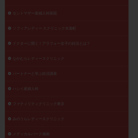
セントマザー産婦人科医院
ソフィアレディー スクリニック水道町
ドクターに聞く！アラフォー女子の妊活とは？
なかむらレディースクリニック
パートナーと学ぶ妊活講座
ハシイ産婦人科
ファティリティクリニック東京
みのうらレディースクリニック
メディカルパーク湘南