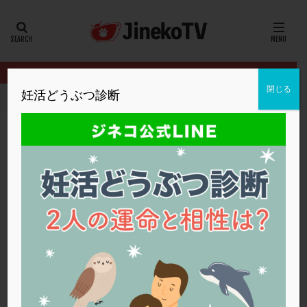
カテゴリー
タグ
閉じる
妊活どうぶつ診断
HOME
クリニック別
福井ウィメンズクリニック
2個移植で戻
20代
22冬
2人目妊活
2個戻し
2個移植
30代
3個移植
40代
AID
ALICE
AMH
ART
BMI
CD138
DC胚
DFI
2個移植で戻すべき卵は？
DHEA
E2
EMMA
EndomeTRIO検査
福井ウィメンズクリニック
ERA
ERA検査
ERPeak
FSH
FST
ALICE
,
EMMA
,
ERA
,
ERA検査
,
体外受精
,
胚盤胞移植
,
高AMH
FTカテーテル
hCG
IMSI
L-カルニチン
福井ウィメンズクリニック
LH
LUF
MD-TESE
MRワクチン
MTHFR
NIPT
NK活性
NK細胞
OHSS
P4
PCO
PCOS
PCOS，妊活クイズ
PCPS
PFC-FD療法
PGT-A
PICSI
PMS
PPOS法