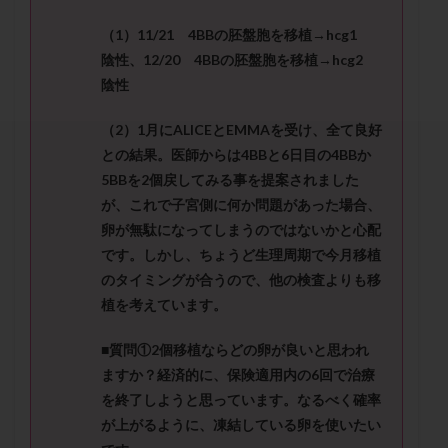
セカンドオピニオン
セックスレス
ダイエット
（
1
）
11/21
4BB
の胚盤胞を移植→
hcg1
タイミング法
タイムラプス
ダイレクト分割
陰性、
12/20
4BB
の胚盤胞を移植→
hcg2
タクロリムス
チョコレート嚢胞
チラーヂン
陰性
トリオ検査
トリソミー
ネフローゼ症候群
（
2
）
1
月に
ALICE
と
EMMA
を受け、全て良好
ビタミンC
ビタミンD
ピックアップ障害
との結果。医師からは
4BB
と
6
日目の
4BB
か
ビブラマイシン
ピル
フーナーテスト
5BB
を
2
個戻
してみる事を提案されました
フェマーラ
フォリスチム
ブセレリン点鼻薬
が、これで子宮側に何か問題があった場合、
ブライダルチェック
フラグメント
プラセンタ
卵が無駄になってしまうの
ではないかと心配
プラノバール
プラバノール
ふりかけ法
です。しかし、ちょうど生理周期で今月移植
のタイミングが合うので、他の検査より
も移
プレコンセプション
プレドニン
プレマリン
植を考えています。
プログラフ
プロゲステロン
プロテイン
プロバイオティクス
プロラクチン
ホルモン値
■質問①
2
個移植ならどの卵が良いと思われ
ホルモン投与
ホルモン注射
ホルモン補充周期
ますか？経済的に、保険適用内の
6
回で治療
を終了しようと思っ
ています。なるべく確率
ホルモン補充法
ホルモン補充療法
が上がるように、凍結している卵を使いたい
マイクロポリープ
マルチビタミン
ミトコンドリア