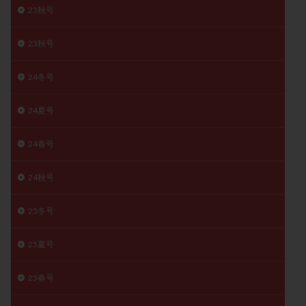
23秋号
精子
精子の質
精子凍結
精子提供
精子減少症
精子無力症
精液検査
精神安定剤
23秋号
精索静脈瘤
糖質
経血量
経過措置
絨毛染色体検査
絨毛組織
絨毛膜下血腫
24冬号
肝機能障害
肥満
胎嚢
胎盤ポリープ
胚
24夏号
胚培養
胚盤胞
胚盤胞到達率
胚盤胞移植
胚移植
腹腔鏡手術
腹腔鏡検査
膣内射精障害
24春号
膿精液症
自己注射
自然周期
自然妊娠
24秋号
自然排卵周期
自然移植周期
自費診療
良好胚
良好胚盤胞
葉酸
融解方法
血流改善
25冬号
視床下部
貧血
貯卵
費用
転座
転院
透明帯除去培養
通院
通院回数
25夏号
通院頻度
連続採卵
運動
過分割胚
25春号
過食嘔吐
遺伝子異常
遺残卵胞
遺残胎盤
里親
閉塞性無精子症
閉経
陰性