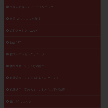
久保みずきレディースクリニック
亀田IVFクリニック幕張
京野アートクリニック
仙台ART
佐久平エンゼルクリニック
体外受精ってどんな治療？
保険診療内でできる妊娠へのポイント
保険適用で変わる！ これからの不妊治療
俵IVFクリニック