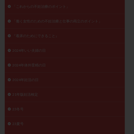
月経痛
未成熟卵
未熟卵
染色体検査
「これからの不妊治療のポイント」
染色体異常
栄養素
桑実胚移植
検査
「働く女性のための不妊治療と仕事の両立のポイント」
橋本病
機能性不妊
正常形態率
正常胚
正常胚率
死産
治療のやめ時
治療計画
『着床のためにできること』
流産
流産対策
温活
漢方
無排卵
2024年いい夫婦の日
無月経
無痛分娩
無精子症
無頭蓋症
生活習慣
生理
生理不順
生理周期
2024年体外受精の日
生理痛
産み分け 妊活クイズ
甲状腺
甲状腺ホルモン
甲状腺機能不全
男性ホルモン
2024年妊活の日
男性不妊
病院選び
痛み
瘢痕症候群
21年版妊活検定
着床
着床の検査
着床の窓
着床不全
着床前診断
着床率
着床痛
着床障害
23冬号
睡眠薬
禁欲
移植
移植のタイミング
移植周期
移植後
移植後の過ごし方
移植時期
23夏号
稽留流産
空胞
筋膜下筋腫
粘膜下筋腫