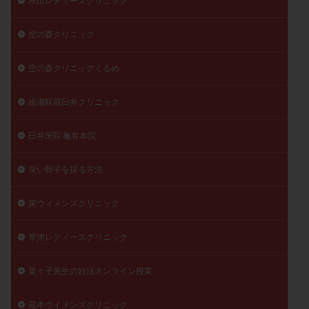
秋山レディースクリニック
空の森クリニック
空の森クリニックくるめ
綾瀬駅前臼井クリニック
臼井医院 亀有本院
良い卵子を採る方法
英ウィメンズクリニック
草津レディースクリニック
菜々子先生の妊活オンライン授業
蔵本ウイメンズクリニック