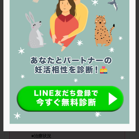
PQQ
PRP療法
SEET法
SLE
TESE
Th検査
TORIO検査
TRIO検査
ZyMot
アシストハッチング
アスピリン
アンタゴニスト法
アンチエイジング
インスリン抵抗性
イントラリピッド
ウトロゲスタン
エコー
エストラーナテープ
エストロゲン
オビドレル
おりもの
カウフマン療法
カウンセリング
ガニレスト
カバサール
カフェイン
カルシウムイオノファ
カンジタ
クラミジア
クリニック選び
グレード
クロミッド
■ニックネーム：ポムさん（
37
歳） ■治
クロミフェン
ゴナールエフ
コロナウイルス
療ステージ：体外受精 ■妊活期間：
1〜2
コロナワクチン
サウナ
サプリ
サプリメント
年
シート法
シェーングレン症候群
ショート法
■
AMH
：
6.2
■精液所見：異常なし
シリンジ法
スクラッチ
ステップアップ
ステップダウン
ストレス
スプリット
■治療状況