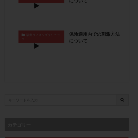
について
子宮奇形
子宮後屈
子宮筋腫
子宮筋腫，妊活クイズ
子宮腺筋症
子宮鏡検査
射精障害
屈折
帝王切開
帝王切開瘢痕症候群
後屈子宮
性交渉
性交障害
性感染症
保険適用内での刺激方法
福井ウィメンズクリニッ
ク
について
性行為
慢性子宮内膜炎
成熟卵
抗TPO抗体
抗うつ剤
抗カルジオリピン抗体
抗セントロメア抗体
抗リン脂質抗体
抗核抗体
抗生剤
抗精子抗体
抗酸化成分
排卵
排卵予定日
排卵出血
排卵刺激
排卵周期
排卵周期法
排卵日
排卵日検査薬
排卵検査薬
排卵痛
排卵誘発
排卵誘発剤
排卵誘発法
排卵障害
採卵
採卵後の過ごし方
採卵数
採精
断乳
新鮮卵子
新鮮精子
カテゴリー
新鮮胚移植
早期卵巣不全
早発卵巣不全
更年期
月経不順
月経周期
月経困難