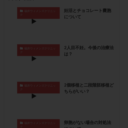
卵管留血症
卵管通水
卵管造影
卵管造影検査
妊活とチョコレート嚢胞
福井ウィメンズクリニッ
卵管閉塞
卵胞
卵質
原因不明
双子
ク
について
反復流産
反復着床不全
受精
受精卵
受精卵凍結
受精率
受精障害
喫煙
培養
培養士
基礎体温
基礎体温表
変形卵
2人目不妊。今後の治療法
変性卵
多嚢胞性卵巣症候群
多核受精
福井ウィメンズクリニッ
ク
は？
多精子授精
夫婦生活
奇形率
妊娠
妊娠リスク
妊娠初期
妊娠判定
妊娠検査薬
妊娠率
妊娠継続
妊娠継続率
妊活
妊活クイズ
妊活デビュー
妊活再開
2個移植と二段階胚移植ど
福井ウィメンズクリニッ
ク
婦人科疾患
子宮
子宮内フローラ
ちらがいい？
子宮内細菌叢検査
子宮内膜
子宮内膜ポリープ
子宮内膜受容能検査
子宮内膜炎
子宮内膜異型増殖症
子宮内膜症
子宮内膜症性嚢胞
卵胞がない場合の対処法
福井ウィメンズクリニッ
子宮卵管造影検査
子宮収縮
子宮外妊娠
ク