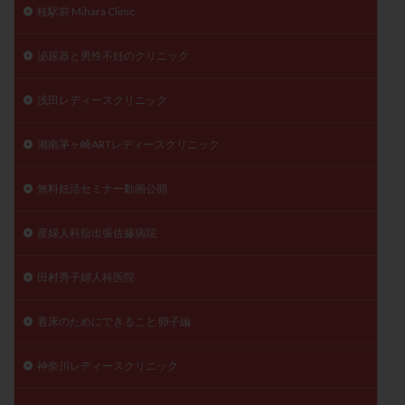
桂駅前 Mihara Clinic
泌尿器と男性不妊のクリニック
浅田レディースクリニック
湘南茅ヶ崎ARTレディースクリニック
無料妊活セミナー動画公開
産婦人科舘出張佐藤病院
田村秀子婦人科医院
着床のためにできること 卵子編
神奈川レディースクリニック