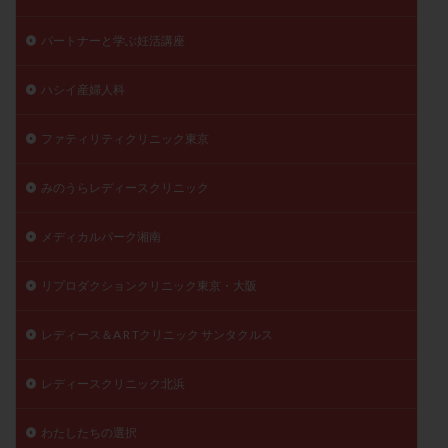
パートナーと学ぶ妊活講座
ハシイ産婦人科
ファティリティクリニック東京
みのうらレディースクリニック
メディカルパーク湘南
リプロダクションクリニック東京・大阪
レディース＆A R Tクリニック サンタクルス
レディースクリニック北浜
わたしたちの選択