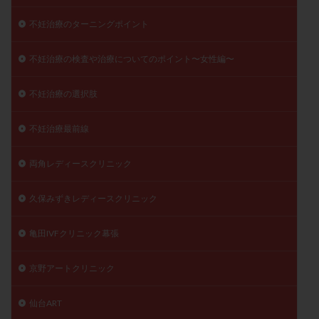
不妊治療のターニングポイント
不妊治療の検査や治療についてのポイント〜女性編〜
不妊治療の選択肢
不妊治療最前線
両角レディースクリニック
久保みずきレディースクリニック
亀田IVFクリニック幕張
京野アートクリニック
仙台ART