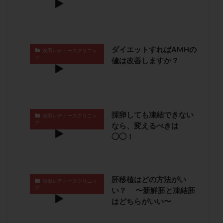
卵管留血症
卵管通水
卵管造影
卵管造影検査
卵管閉塞
卵胞
卵質
原因不明
双子
反復流産
反復着床不全
受精
受精卵
ダイエットすればAMHの
浅田レディースクリニッ
受精卵凍結
受精率
受精障害
喫煙
培養
ク
値は改善しますか？
培養士
基礎体温
基礎体温表
変形卵
変性卵
多嚢胞性卵巣症候群
多核受精
多精子授精
夫婦生活
奇形率
妊娠
妊娠リスク
妊娠初期
妊娠判定
妊娠検査薬
採卵しても凍結できない
浅田レディースクリニッ
ク
なら、変えるべきは
妊娠率
妊娠継続
妊娠継続率
妊活
◯◯！
妊活クイズ
妊活デビュー
妊活再開
婦人科疾患
子宮
子宮内フローラ
子宮内細菌叢検査
子宮内膜
子宮内膜ポリープ
胚移植はどの方法がい
浅田レディースクリニッ
子宮内膜受容能検査
子宮内膜炎
ク
い？ 〜新鮮胚と凍結胚
はどちらがいい〜
子宮内膜異型増殖症
子宮内膜症
子宮内膜症性嚢胞
子宮卵管造影検査
子宮収縮
子宮外妊娠