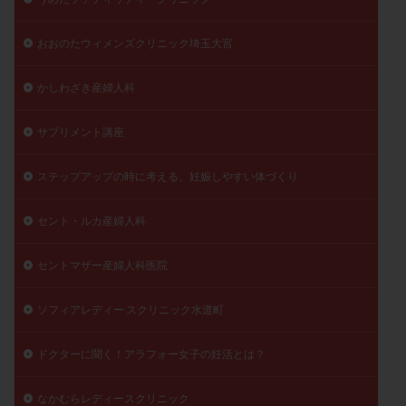
おおのたウィメンズクリニック埼玉大宮
かしわざき産婦人科
サプリメント講座
ステップアップの時に考える、妊娠しやすい体づくり
セント・ルカ産婦人科
セントマザー産婦人科医院
ソフィアレディー スクリニック水道町
ドクターに聞く！アラフォー女子の妊活とは？
なかむらレディースクリニック