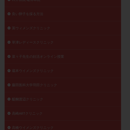
良い卵子を採る方法
英ウィメンズクリニック
草津レディースクリニック
菜々子先生の妊活オンライン授業
蔵本ウイメンズクリニック
藤田医科大学羽田クリニック
醍醐渡辺クリニック
高崎ARTクリニック
高橋ウイメンズクリニック