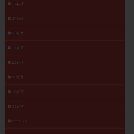
24春号
精子
精子の質
精子凍結
精子提供
精子減少症
精子無力症
精液検査
精神安定剤
24秋号
精索静脈瘤
糖質
経血量
経過措置
25冬号
絨毛染色体検査
絨毛組織
絨毛膜下血腫
肝機能障害
肥満
胎嚢
胎盤ポリープ
胚
25夏号
胚培養
胚盤胞
胚盤胞到達率
胚盤胞移植
胚移植
腹腔鏡手術
腹腔鏡検査
膣内射精障害
25春号
膿精液症
自己注射
自然周期
自然妊娠
25秋号
自然排卵周期
自然移植周期
自費診療
良好胚
良好胚盤胞
葉酸
融解方法
血流改善
26夏号
視床下部
貧血
貯卵
費用
転座
転院
透明帯除去培養
通院
通院回数
26春号
通院頻度
連続採卵
運動
過分割胚
her story
過食嘔吐
遺伝子異常
遺残卵胞
遺残胎盤
里親
閉塞性無精子症
閉経
陰性