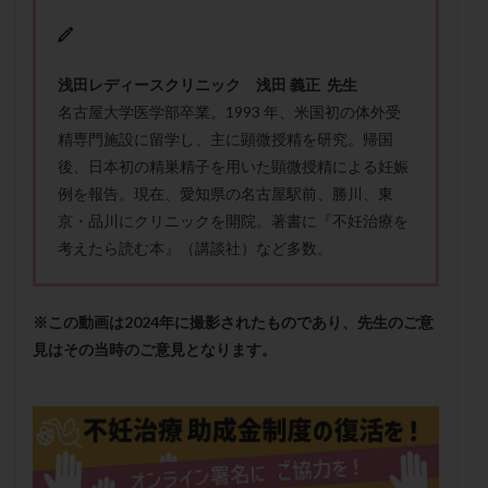
メンタル
モザイク杯
モザイク胚
ラクトバチルス
ラクトフェリン
ラパロドリリング
リュープリン
リュープロレリン注射
ルトラール
浅田レディースクリニック 浅田 義正 先生
名古屋大学医学部卒業。1993 年、米国初の体外受
レコベル
レトロゾール
レルミナ
精専門施設に留学し、主に顕微授精を研究。帰国
ロバートソン
ロング法
一般不妊治療
後、日本初の精巣精子を用いた顕微授精による妊娠
下垂体不全
不妊
不妊検査
不妊治療
例を報告。現在、愛知県の名古屋駅前、勝川、東
不妊治療後の過ごし方
不妊症
不妊鍼灸
京・品川にクリニックを開院。著書に『不妊治療を
不整脈
不正出血
不眠
不育症
考えたら読む本』（講談社）など多数。
不育症検査
両側卵管切除術
両卵管閉塞
中絶
中隔子宮
主治医変更
乏精子症
乳がん
※この動画は2024年に撮影されたものであり、先生のご意
乳酸菌
二人目不妊
二人目妊活
二段階胚移植
見はその当時のご意見となります。
亜急性甲状腺炎
亜鉛
人工授精
低AMH
低グレード胚
低体重
低刺激
低年齢
低温期
体づくり
体外受精
体質改善
体重増加
体重管理
体験談
保険診療