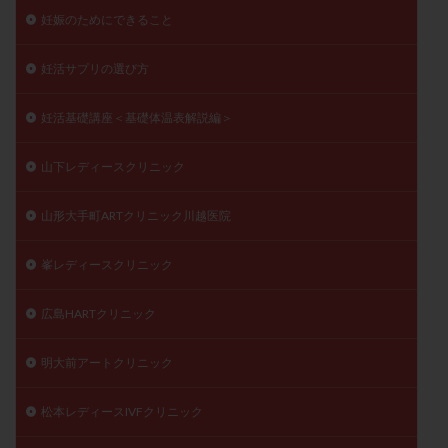
妊娠のためにできること
妊活サプリの選び方
妊活基礎講座＜基礎体温表解説編＞
山下レディースクリニック
山形大手町ARTクリニック川越医院
峯レディースクリニック
広島HARTクリニック
明大前アートクリニック
松本レディースIVFクリニック