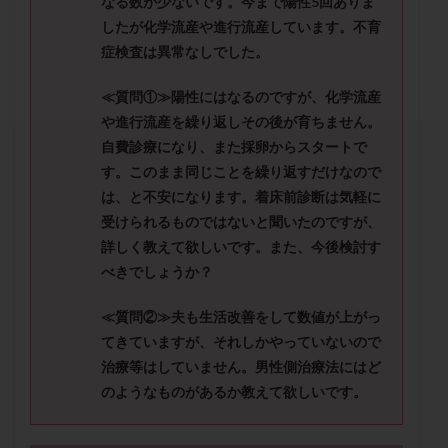
なる数が少ないです。今まで陽性5回ありま
セカンドオピニオン
セックスレス
ダイエット
したが化学流産や進行流産しています。不育
タイミング法
タイムラプス
ダイレクト分割
症検査は異常なしでした。
タクロリムス
チョコレート嚢胞
チラーヂン
≪質問①≫陽性にはなるのですが、化学流産
トリオ検査
トリソミー
ネフローゼ症候群
や進行流産を繰り返しその後が育ちません。
ビタミンC
ビタミンD
ピックアップ障害
自費診療になり、また採卵からスタートで
ビブラマイシン
ピル
フーナーテスト
す。このまま同じことを繰り返すだけなので
フェマーラ
フォリスチム
ブセレリン点鼻薬
は、と不安になります。着床前診断は気軽に
ブライダルチェック
フラグメント
プラセンタ
受けられるものではないと聞いたのですが、
詳しく教えて欲しいです。また、今後検討す
プラノバール
プラバノール
ふりかけ法
べきでしょうか？
プレコンセプション
プレドニン
プレマリン
プログラフ
プロゲステロン
プロテイン
≪質問②≫夫も生活改善をして数値が上がっ
プロバイオティクス
プロラクチン
ホルモン値
てきていますが、それしかやっていないので
治療等はしていません。男性側治療法にはど
ホルモン投与
ホルモン注射
ホルモン補充周期
のようなものがあるか教えて欲しいです。
ホルモン補充法
ホルモン補充療法
マイクロポリープ
マルチビタミン
ミトコンドリア