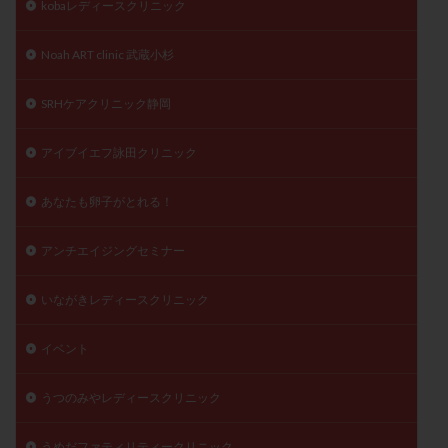
kobaレディースクリニック
陽性反応
顕微
顕微授精
風疹
食事
食生活
養子縁組
骨盤腹膜炎
高AMH
Noah ART clinic 武蔵小杉
高FSH
高プロラクチン血症
高刺激
高年齢
SRHケアクリニック静岡
高温期
高齢
高齢出産
黄体ホルモン
黄体化未破裂卵胞
黄体未破裂化卵胞
黄体機能不全
アイブイエフ詠田クリニック
黄体補充
あなたも卵子がとれる！
検索
アンチエイジングセミナー
いながきレディースクリニック
イベント
うつのみやレディースクリニック
うめだファティリティークリニック