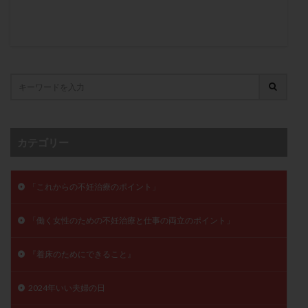
子宮奇形
子宮後屈
子宮筋腫
子宮筋腫，妊活クイズ
子宮腺筋症
子宮鏡検査
射精障害
屈折
帝王切開
帝王切開瘢痕症候群
後屈子宮
性交渉
性交障害
性感染症
性行為
慢性子宮内膜炎
成熟卵
抗TPO抗体
抗うつ剤
抗カルジオリピン抗体
抗セントロメア抗体
抗リン脂質抗体
抗核抗体
カテゴリー
抗生剤
抗精子抗体
抗酸化成分
排卵
排卵予定日
排卵出血
排卵刺激
排卵周期
「これからの不妊治療のポイント」
排卵周期法
排卵日
排卵日検査薬
排卵検査薬
排卵痛
排卵誘発
排卵誘発剤
排卵誘発法
「働く女性のための不妊治療と仕事の両立のポイント」
排卵障害
採卵
採卵後の過ごし方
採卵数
『着床のためにできること』
採精
断乳
新鮮卵子
新鮮精子
新鮮胚移植
早期卵巣不全
早発卵巣不全
2024年いい夫婦の日
更年期
月経不順
月経周期
月経困難