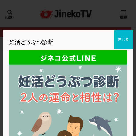
カテゴリー
タグ
閉じる
妊活どうぶつ診断
HOME
クリニック別
浅田レディースクリニック
着床前診断の
20代
22冬
2人目妊活
2個戻し
2個移植
30代
3個移植
40代
AID
ALICE
AMH
ART
BMI
CD138
DC胚
DFI
着床前診断の適用について
DHEA
E2
EMMA
EndomeTRIO検査
浅田レディースクリニック
PGT-A
,
男性不妊
,
顕微授精
,
高齢
ERA
ERA検査
ERPeak
FSH
FST
FTカテーテル
hCG
IMSI
L-カルニチン
浅田レディースクリニック
LH
LUF
MD-TESE
MRワクチン
MTHFR
NIPT
NK活性
NK細胞
OHSS
P4
PCO
PCOS
PCOS，妊活クイズ
PCPS
PFC-FD療法
PGT-A
PICSI
PMS
PPOS法