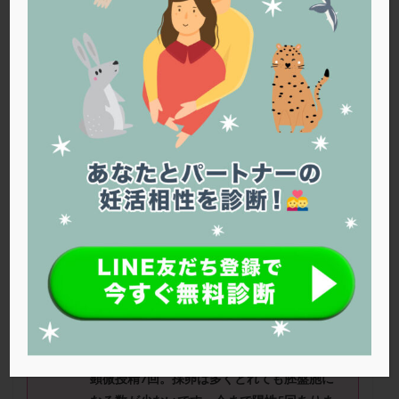
PQQ
PRP療法
SEET法
SLE
TESE
Th検査
TORIO検査
TRIO検査
ZyMot
アシストハッチング
アスピリン
アンタゴニスト法
アンチエイジング
インスリン抵抗性
イントラリピッド
ウトロゲスタン
エコー
エストラーナテープ
エストロゲン
オビドレル
おりもの
カウフマン療法
カウンセリング
ガニレスト
カバサール
カフェイン
カルシウムイオノファ
カンジタ
クラミジア
クリニック選び
グレード
クロミッド
キャロさん（40
歳）
■治療ステー
ジ：顕微授精 ■妊活期間：3
～4
年
クロミフェン
ゴナールエフ
コロナウイルス
■AMH：3.5
コロナワクチン
サウナ
サプリ
サプリメント
シート法
シェーングレン症候群
ショート法
■治療状況
シリンジ法
スクラッチ
ステップアップ
PCOS。排卵障害。人工授精8回、採卵3回で
顕微授精7回。採卵は多くとれても胚盤胞に
ステップダウン
ストレス
スプリット