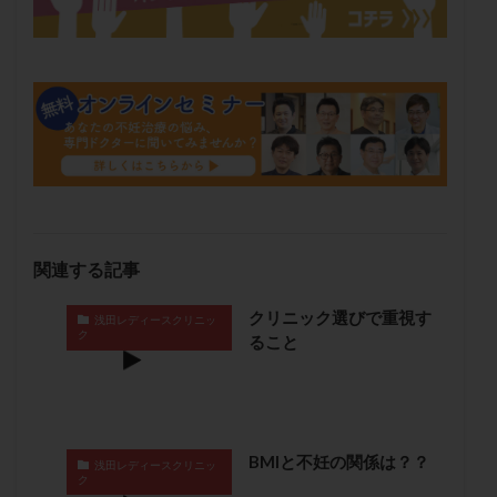
保険適用
偽嚢胞
偽閉経療法
先天性甲状腺機能低下症
先進医療
免疫異常
内膜スクラッチ
再発率
再開
凍結卵
凍結卵子
凍結卵移送
凍結精子
凍結胚
凍結胚盤胞
凍結胚移植
凍結胚移植移植
出産リスク
出産後
出血性黄体
分割胚
分割胚凍結
初期胚
初期胚凍結
初期胚移植
初診
刺激周期
刺激方法
刺激法
関連する記事
前核期凍結
副作用
化学流産
医療保険
クリニック選びで重視す
卵の数
卵の質
卵の輸送
卵子
浅田レディースクリニッ
ク
ること
卵子の老化
卵子の質
卵子凍結
卵子提供
卵巣
卵巣の吊り上げ
卵巣刺激
卵巣嚢腫
卵巣多孔
卵巣年齢
卵巣機能
卵巣機能不全
卵巣機能低下
卵巣過剰刺激症候群
卵管
BMIと不妊の関係は？？
浅田レディースクリニッ
ク
卵管切除
卵管卵巣膿瘍
卵管水腫
卵管狭窄