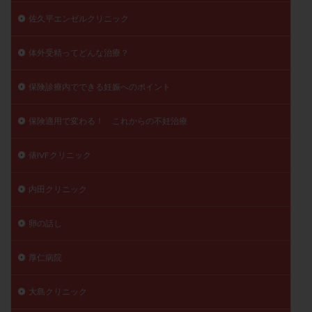
佐久平エンゼルクリニック
体外受精ってどんな治療？
保険診療内でできる妊娠へのポイント
保険適用で変わる！ これからの不妊治療
俵IVFクリニック
内田クリニック
卵の話し
厚仁病院
大島クリニック