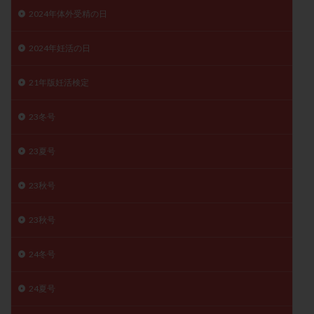
2024年体外受精の日
月経痛
未成熟卵
未熟卵
染色体検査
染色体異常
栄養素
桑実胚移植
検査
2024年妊活の日
橋本病
機能性不妊
正常形態率
正常胚
正常胚率
死産
治療のやめ時
治療計画
21年版妊活検定
流産
流産対策
温活
漢方
無排卵
23冬号
無月経
無痛分娩
無精子症
無頭蓋症
生活習慣
生理
生理不順
生理周期
23夏号
生理痛
産み分け 妊活クイズ
甲状腺
甲状腺ホルモン
甲状腺機能不全
男性ホルモン
23秋号
男性不妊
病院選び
痛み
瘢痕症候群
23秋号
着床
着床の検査
着床の窓
着床不全
着床前診断
着床率
着床痛
着床障害
24冬号
睡眠薬
禁欲
移植
移植のタイミング
移植周期
移植後
移植後の過ごし方
移植時期
24夏号
稽留流産
空胞
筋膜下筋腫
粘膜下筋腫