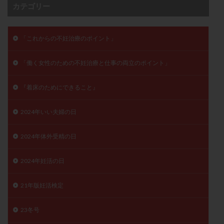
カテゴリー
子宮奇形
子宮後屈
子宮筋腫
子宮筋腫，妊活クイズ
子宮腺筋症
子宮鏡検査
「これからの不妊治療のポイント」
射精障害
屈折
帝王切開
帝王切開瘢痕症候群
後屈子宮
性交渉
性交障害
性感染症
「働く女性のための不妊治療と仕事の両立のポイント」
性行為
慢性子宮内膜炎
成熟卵
抗TPO抗体
抗うつ剤
抗カルジオリピン抗体
『着床のためにできること』
抗セントロメア抗体
抗リン脂質抗体
抗核抗体
2024年いい夫婦の日
抗生剤
抗精子抗体
抗酸化成分
排卵
排卵予定日
排卵出血
排卵刺激
排卵周期
2024年体外受精の日
排卵周期法
排卵日
排卵日検査薬
排卵検査薬
排卵痛
排卵誘発
排卵誘発剤
排卵誘発法
2024年妊活の日
排卵障害
採卵
採卵後の過ごし方
採卵数
21年版妊活検定
採精
断乳
新鮮卵子
新鮮精子
新鮮胚移植
早期卵巣不全
早発卵巣不全
23冬号
更年期
月経不順
月経周期
月経困難