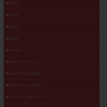
25春号
精子
精子の質
精子凍結
精子提供
精子減少症
精子無力症
精液検査
精神安定剤
25秋号
精索静脈瘤
糖質
経血量
経過措置
26夏号
絨毛染色体検査
絨毛組織
絨毛膜下血腫
肝機能障害
肥満
胎嚢
胎盤ポリープ
胚
26春号
胚培養
胚盤胞
胚盤胞到達率
胚盤胞移植
胚移植
腹腔鏡手術
腹腔鏡検査
膣内射精障害
her story
膿精液症
自己注射
自然周期
自然妊娠
kobaレディースクリニック
自然排卵周期
自然移植周期
自費診療
良好胚
良好胚盤胞
葉酸
融解方法
血流改善
Noah ART clinic 武蔵小杉
視床下部
貧血
貯卵
費用
転座
転院
透明帯除去培養
通院
通院回数
SRHケアクリニック静岡
通院頻度
連続採卵
運動
過分割胚
アイブイエフ詠田クリニック
過食嘔吐
遺伝子異常
遺残卵胞
遺残胎盤
里親
閉塞性無精子症
閉経
陰性