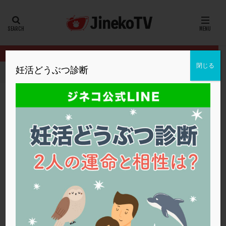
カテゴリー
タグ
閉じる
妊活どうぶつ診断
HOME
クリニック別
浅田レディースクリニック
凍結胚の融解
20代
22冬
2人目妊活
2個戻し
2個移植
30代
3個移植
40代
AID
ALICE
AMH
ART
BMI
CD138
DC胚
DFI
凍結胚の融解がダメになる原因
DHEA
E2
EMMA
EndomeTRIO検査
浅田レディースクリニック
グレード
,
体外受精
,
胚盤胞
ERA
ERA検査
ERPeak
FSH
FST
FTカテーテル
hCG
IMSI
L-カルニチン
浅田レディースクリニック
LH
LUF
MD-TESE
MRワクチン
MTHFR
NIPT
NK活性
NK細胞
OHSS
P4
PCO
PCOS
PCOS，妊活クイズ
PCPS
PFC-FD療法
PGT-A
PICSI
PMS
PPOS法