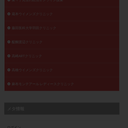
蔵本ウイメンズクリニック
藤田医科大学羽田クリニック
醍醐渡辺クリニック
高崎ARTクリニック
高橋ウイメンズクリニック
麻布モンテアール レディースクリニック
メタ情報
ログイン