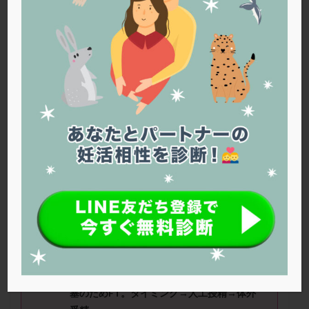
PQQ
PRP療法
SEET法
SLE
TESE
Th検査
TORIO検査
TRIO検査
ZyMot
アシストハッチング
アスピリン
アンタゴニスト法
アンチエイジング
インスリン抵抗性
イントラリピッド
ウトロゲスタン
エコー
エストラーナテープ
エストロゲン
オビドレル
おりもの
カウフマン療法
カウンセリング
ガニレスト
カバサール
カフェイン
カルシウムイオノファ
カンジタ
クラミジア
クリニック選び
グレード
クロミッド
ぱんちゃんさん（33
歳）
■治療ステ
ージ：体外受精 ■妊活期間：1
～2
クロミフェン
ゴナールエフ
コロナウイルス
年
コロナワクチン
サウナ
サプリ
サプリメント
シート法
シェーングレン症候群
ショート法
■治療状況
シリンジ法
スクラッチ
ステップアップ
R4年8月 不妊治療開始。R5年2月 片側卵管閉
塞のためFT。タイミング→人工授精→体外
ステップダウン
ストレス
スプリット