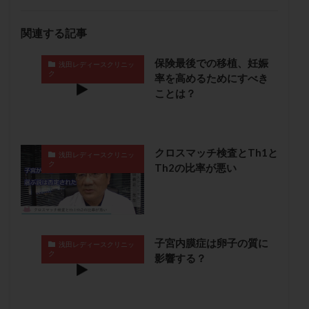
保険適用
偽嚢胞
偽閉経療法
先天性甲状腺機能低下症
先進医療
免疫異常
関連する記事
内膜スクラッチ
再発率
再開
凍結卵
保険最後での移植、妊娠
浅田レディースクリニッ
凍結卵子
凍結卵移送
凍結精子
凍結胚
ク
率を高めるためにすべき
ことは？
凍結胚盤胞
凍結胚移植
凍結胚移植移植
出産リスク
出産後
出血性黄体
分割胚
分割胚凍結
初期胚
初期胚凍結
初期胚移植
クロスマッチ検査とTh1と
初診
刺激周期
刺激方法
刺激法
浅田レディースクリニッ
ク
Th2の比率が悪い
前核期凍結
副作用
化学流産
医療保険
卵の数
卵の質
卵の輸送
卵子
卵子の老化
卵子の質
卵子凍結
卵子提供
卵巣
卵巣の吊り上げ
卵巣刺激
卵巣嚢腫
子宮内膜症は卵子の質に
浅田レディースクリニッ
ク
影響する？
卵巣多孔
卵巣年齢
卵巣機能
卵巣機能不全
卵巣機能低下
卵巣過剰刺激症候群
卵管
卵管切除
卵管卵巣膿瘍
卵管水腫
卵管狭窄