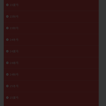
月経痛
未成熟卵
未熟卵
染色体検査
23夏号
染色体異常
栄養素
桑実胚移植
検査
23秋号
橋本病
機能性不妊
正常形態率
正常胚
正常胚率
死産
治療のやめ時
治療計画
23秋号
流産
流産対策
温活
漢方
無排卵
24冬号
無月経
無痛分娩
無精子症
無頭蓋症
生活習慣
生理
生理不順
生理周期
24夏号
生理痛
産み分け 妊活クイズ
甲状腺
甲状腺ホルモン
甲状腺機能不全
男性ホルモン
24春号
男性不妊
病院選び
痛み
瘢痕症候群
24秋号
着床
着床の検査
着床の窓
着床不全
着床前診断
着床率
着床痛
着床障害
25冬号
睡眠薬
禁欲
移植
移植のタイミング
移植周期
移植後
移植後の過ごし方
移植時期
25夏号
稽留流産
空胞
筋膜下筋腫
粘膜下筋腫