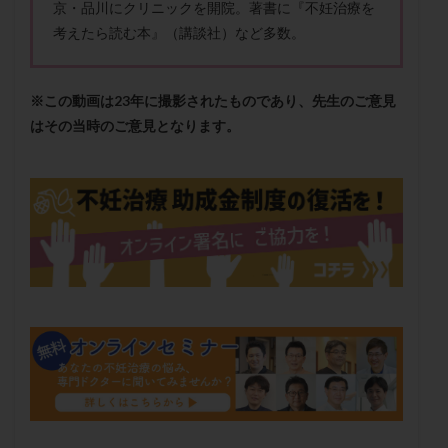
京・品川にクリニックを開院。著書に『不妊治療を
メンタル
モザイク杯
モザイク胚
考えたら読む本』（講談社）など多数。
ラクトバチルス
ラクトフェリン
ラパロドリリング
リュープリン
リュープロレリン注射
ルトラール
※この動画は23年に撮影されたものであり、先生のご意見
レコベル
レトロゾール
レルミナ
はその当時のご意見となります。
ロバートソン
ロング法
一般不妊治療
下垂体不全
不妊
不妊検査
不妊治療
不妊治療後の過ごし方
不妊症
不妊鍼灸
不整脈
不正出血
不眠
不育症
不育症検査
両側卵管切除術
両卵管閉塞
中絶
中隔子宮
主治医変更
乏精子症
乳がん
乳酸菌
二人目不妊
二人目妊活
二段階胚移植
亜急性甲状腺炎
亜鉛
人工授精
低AMH
低グレード胚
低体重
低刺激
低年齢
低温期
体づくり
体外受精
体質改善
体重増加
体重管理
体験談
保険診療