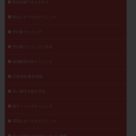
私は妊娠できますか？
秋山レディースクリニック
空の森クリニック
空の森クリニックくるめ
綾瀬駅前臼井クリニック
臼井医院 亀有本院
良い卵子を採る方法
英ウィメンズクリニック
草津レディースクリニック
菜々子先生の妊活オンライン授業