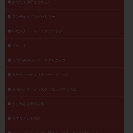
あなたも卵子がとれる！
陽性反応
顕微
顕微授精
風疹
食事
食生活
養子縁組
骨盤腹膜炎
高AMH
アンチエイジングセミナー
高FSH
高プロラクチン血症
高刺激
高年齢
いながきレディースクリニック
高温期
高齢
高齢出産
黄体ホルモン
黄体化未破裂卵胞
黄体未破裂化卵胞
黄体機能不全
イベント
黄体補充
うつのみやレディースクリニック
検索
うめだファティリティークリニック
おおのたウィメンズクリニック埼玉大宮
かしわざき産婦人科
サプリメント講座
ステップアップの時に考える、妊娠しやすい体づくり