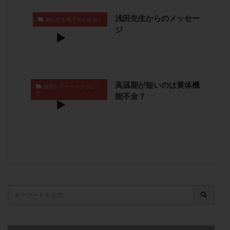
卵管留血症
卵管通水
卵管造影
卵管造影検査
浅田先生からのメッセー
あなたも卵子がとれる！
卵管閉塞
卵胞
卵質
原因不明
双子
ジ
反復流産
反復着床不全
受精
受精卵
受精卵凍結
受精率
受精障害
喫煙
培養
培養士
基礎体温
基礎体温表
変形卵
高温期が短いのは黄体機
変性卵
多嚢胞性卵巣症候群
多核受精
浅田レディースクリニッ
ク
能不全？
多精子授精
夫婦生活
奇形率
妊娠
妊娠リスク
妊娠初期
妊娠判定
妊娠検査薬
妊娠率
妊娠継続
妊娠継続率
妊活
妊活クイズ
妊活デビュー
妊活再開
婦人科疾患
子宮
子宮内フローラ
子宮内細菌叢検査
子宮内膜
子宮内膜ポリープ
子宮内膜受容能検査
子宮内膜炎
子宮内膜異型増殖症
子宮内膜症
子宮内膜症性嚢胞
子宮卵管造影検査
子宮収縮
子宮外妊娠