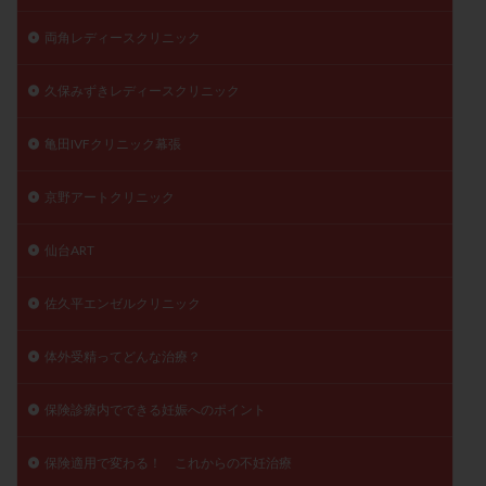
両角レディースクリニック
久保みずきレディースクリニック
亀田IVFクリニック幕張
京野アートクリニック
仙台ART
佐久平エンゼルクリニック
体外受精ってどんな治療？
保険診療内でできる妊娠へのポイント
保険適用で変わる！ これからの不妊治療