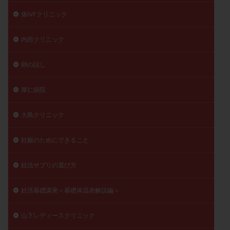
俵IVFクリニック
内田クリニック
卵の話し
厚仁病院
大島クリニック
妊娠のためにできること
妊活サプリの選び方
妊活基礎講座＜基礎体温表解説編＞
山下レディースクリニック