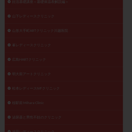
妊活基礎講座＜基礎体温表解説編＞
山下レディースクリニック
山形大手町ARTクリニック川越医院
峯レディースクリニック
広島HARTクリニック
明大前アートクリニック
松本レディースIVFクリニック
桂駅前 Mihara Clinic
泌尿器と男性不妊のクリニック
浅田レディースクリニック