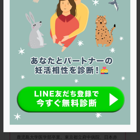
PQQ
PRP療法
SEET法
SLE
TESE
Th検査
TORIO検査
TRIO検査
ZyMot
アシストハッチング
アスピリン
アンタゴニスト法
アンチエイジング
インスリン抵抗性
イントラリピッド
ウトロゲスタン
エコー
エストラーナテープ
エストロゲン
オビドレル
おりもの
カウフマン療法
カウンセリング
ガニレスト
カバサール
カフェイン
カルシウムイオノファ
カンジタ
クラミジア
クリニック選び
グレード
クロミッド
禁欲すれば精子の質は良くなる？
クロミフェン
ゴナールエフ
コロナウイルス
コロナワクチン
サウナ
サプリ
サプリメント
シート法
シェーングレン症候群
ショート法
シリンジ法
スクラッチ
ステップアップ
佐久平エンゼルクリニック 政井 哲兵 先生
ステップダウン
ストレス
スプリット
鹿児島大学医学部卒業。東京都立府中病院、日本赤