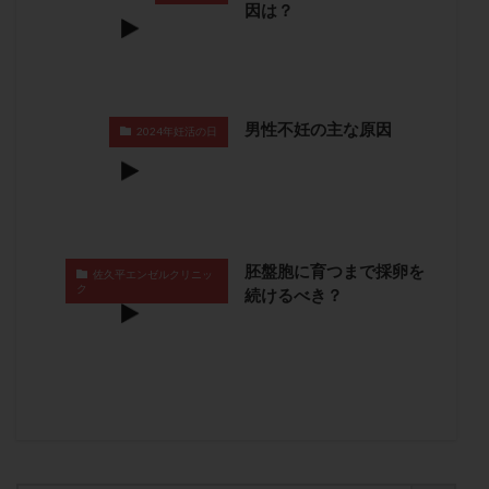
因は？
保険適用
偽嚢胞
偽閉経療法
先天性甲状腺機能低下症
先進医療
免疫異常
内膜スクラッチ
再発率
再開
凍結卵
凍結卵子
凍結卵移送
凍結精子
凍結胚
男性不妊の主な原因
2024年妊活の日
凍結胚盤胞
凍結胚移植
凍結胚移植移植
出産リスク
出産後
出血性黄体
分割胚
分割胚凍結
初期胚
初期胚凍結
初期胚移植
初診
刺激周期
刺激方法
刺激法
胚盤胞に育つまで採卵を
佐久平エンゼルクリニッ
前核期凍結
副作用
化学流産
医療保険
ク
続けるべき？
卵の数
卵の質
卵の輸送
卵子
卵子の老化
卵子の質
卵子凍結
卵子提供
卵巣
卵巣の吊り上げ
卵巣刺激
卵巣嚢腫
卵巣多孔
卵巣年齢
卵巣機能
卵巣機能不全
卵巣機能低下
卵巣過剰刺激症候群
卵管
卵管切除
卵管卵巣膿瘍
卵管水腫
卵管狭窄