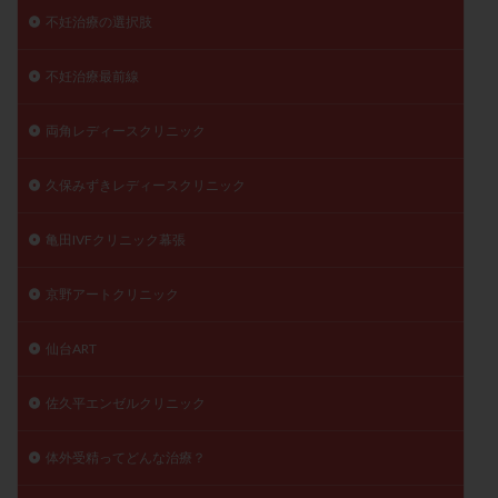
不妊治療の選択肢
不妊治療最前線
両角レディースクリニック
久保みずきレディースクリニック
亀田IVFクリニック幕張
京野アートクリニック
仙台ART
佐久平エンゼルクリニック
体外受精ってどんな治療？