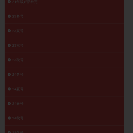
21年版妊活検定
子宮奇形
子宮後屈
子宮筋腫
子宮筋腫，妊活クイズ
子宮腺筋症
子宮鏡検査
23冬号
射精障害
屈折
帝王切開
帝王切開瘢痕症候群
23夏号
後屈子宮
性交渉
性交障害
性感染症
性行為
慢性子宮内膜炎
成熟卵
抗TPO抗体
23秋号
抗うつ剤
抗カルジオリピン抗体
抗セントロメア抗体
抗リン脂質抗体
抗核抗体
23秋号
抗生剤
抗精子抗体
抗酸化成分
排卵
24冬号
排卵予定日
排卵出血
排卵刺激
排卵周期
排卵周期法
排卵日
排卵日検査薬
排卵検査薬
24夏号
排卵痛
排卵誘発
排卵誘発剤
排卵誘発法
排卵障害
採卵
採卵後の過ごし方
採卵数
24春号
採精
断乳
新鮮卵子
新鮮精子
24秋号
新鮮胚移植
早期卵巣不全
早発卵巣不全
更年期
月経不順
月経周期
月経困難
25冬号