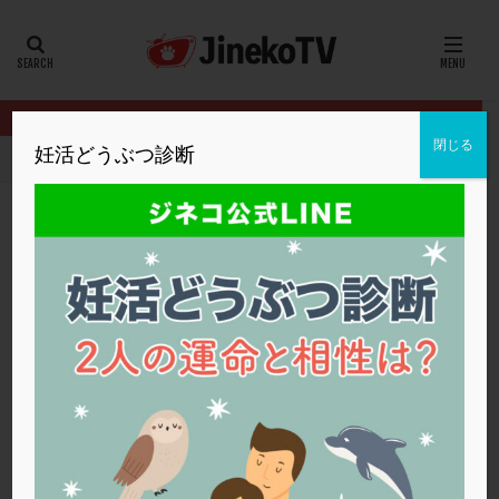
カテゴリー
タグ
閉じる
妊活どうぶつ診断
HOME
イベント
2024年妊活の日
禁欲すれば精子の質は良く
20代
22冬
2人目妊活
2個戻し
2個移植
30代
3個移植
40代
AID
ALICE
AMH
ART
BMI
CD138
DC胚
DFI
禁欲すれば精子の質は良くなる？
DHEA
E2
EMMA
EndomeTRIO検査
2024年妊活の日
,
佐久平エンゼルクリニック
禁欲
,
精子の質
ERA
ERA検査
ERPeak
FSH
FST
FTカテーテル
hCG
IMSI
L-カルニチン
2024年妊活の日
LH
LUF
MD-TESE
MRワクチン
MTHFR
NIPT
NK活性
NK細胞
OHSS
P4
PCO
PCOS
PCOS，妊活クイズ
PCPS
PFC-FD療法
PGT-A
PICSI
PMS
PPOS法