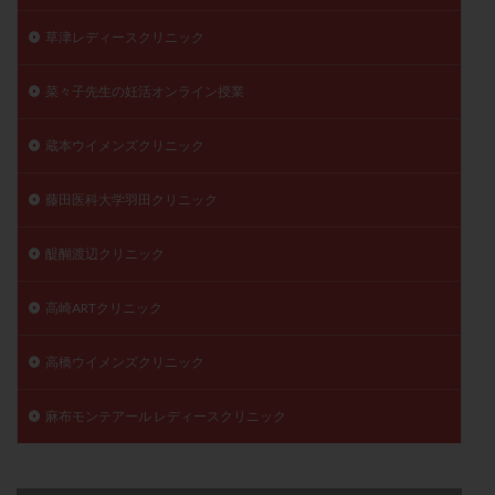
草津レディースクリニック
菜々子先生の妊活オンライン授業
蔵本ウイメンズクリニック
藤田医科大学羽田クリニック
醍醐渡辺クリニック
高崎ARTクリニック
高橋ウイメンズクリニック
麻布モンテアール レディースクリニック