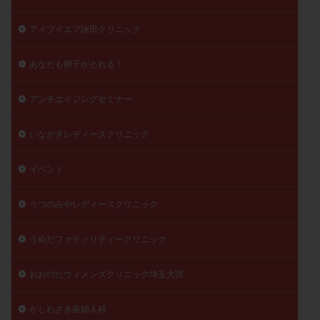
精子
精子の質
精子凍結
精子提供
アイブイエフ詠田クリニック
精子減少症
精子無力症
精液検査
精神安定剤
精索静脈瘤
糖質
経血量
経過措置
あなたも卵子がとれる！
絨毛染色体検査
絨毛組織
絨毛膜下血腫
アンチエイジングセミナー
肝機能障害
肥満
胎嚢
胎盤ポリープ
胚
胚培養
胚盤胞
胚盤胞到達率
胚盤胞移植
いながきレディースクリニック
胚移植
腹腔鏡手術
腹腔鏡検査
膣内射精障害
膿精液症
自己注射
自然周期
自然妊娠
イベント
自然排卵周期
自然移植周期
自費診療
良好胚
うつのみやレディースクリニック
良好胚盤胞
葉酸
融解方法
血流改善
視床下部
貧血
貯卵
費用
転座
うめだファティリティークリニック
転院
透明帯除去培養
通院
通院回数
通院頻度
連続採卵
運動
過分割胚
おおのたウィメンズクリニック埼玉大宮
過食嘔吐
遺伝子異常
遺残卵胞
遺残胎盤
かしわざき産婦人科
里親
閉塞性無精子症
閉経
陰性