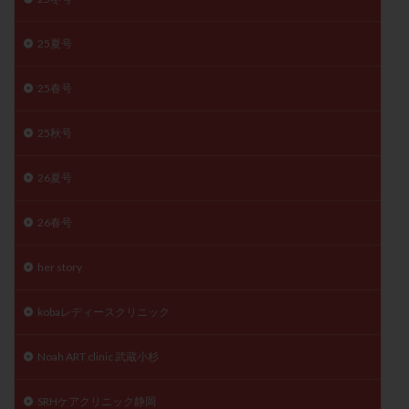
月経痛
未成熟卵
未熟卵
染色体検査
25夏号
染色体異常
栄養素
桑実胚移植
検査
橋本病
機能性不妊
正常形態率
正常胚
25春号
正常胚率
死産
治療のやめ時
治療計画
流産
流産対策
温活
漢方
無排卵
25秋号
無月経
無痛分娩
無精子症
無頭蓋症
26夏号
生活習慣
生理
生理不順
生理周期
生理痛
産み分け 妊活クイズ
甲状腺
26春号
甲状腺ホルモン
甲状腺機能不全
男性ホルモン
男性不妊
病院選び
痛み
瘢痕症候群
her story
着床
着床の検査
着床の窓
着床不全
kobaレディースクリニック
着床前診断
着床率
着床痛
着床障害
睡眠薬
禁欲
移植
移植のタイミング
Noah ART clinic 武蔵小杉
移植周期
移植後
移植後の過ごし方
移植時期
SRHケアクリニック静岡
稽留流産
空胞
筋膜下筋腫
粘膜下筋腫