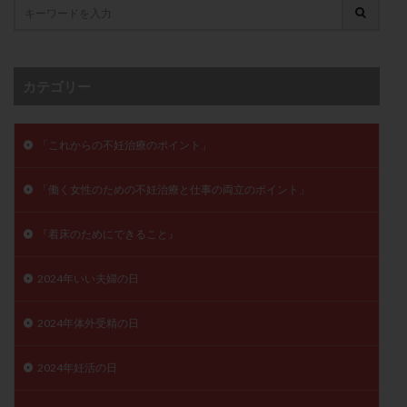
卵管留血症
卵管通水
卵管造影
卵管造影検査
卵管閉塞
卵胞
卵質
原因不明
双子
反復流産
反復着床不全
受精
受精卵
カテゴリー
受精卵凍結
受精率
受精障害
喫煙
培養
培養士
基礎体温
基礎体温表
変形卵
「これからの不妊治療のポイント」
変性卵
多嚢胞性卵巣症候群
多核受精
多精子授精
夫婦生活
奇形率
妊娠
「働く女性のための不妊治療と仕事の両立のポイント」
妊娠リスク
妊娠初期
妊娠判定
妊娠検査薬
妊娠率
妊娠継続
妊娠継続率
妊活
『着床のためにできること』
妊活クイズ
妊活デビュー
妊活再開
2024年いい夫婦の日
婦人科疾患
子宮
子宮内フローラ
子宮内細菌叢検査
子宮内膜
子宮内膜ポリープ
2024年体外受精の日
子宮内膜受容能検査
子宮内膜炎
2024年妊活の日
子宮内膜異型増殖症
子宮内膜症
子宮内膜症性嚢胞
子宮卵管造影検査
子宮収縮
子宮外妊娠