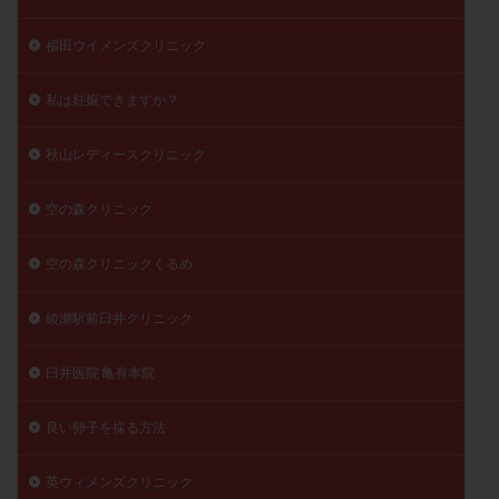
福田ウイメンズクリニック
私は妊娠できますか？
秋山レディースクリニック
空の森クリニック
空の森クリニックくるめ
綾瀬駅前臼井クリニック
臼井医院 亀有本院
良い卵子を採る方法
英ウィメンズクリニック