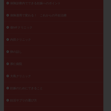
保険診療内でできる妊娠へのポイント
保険適用で変わる！ これからの不妊治療
俵IVFクリニック
内田クリニック
卵の話し
厚仁病院
大島クリニック
妊娠のためにできること
妊活サプリの選び方