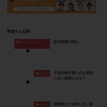
メンタル
モザイク杯
モザイク胚
ラクトバチルス
ラクトフェリン
ラパロドリリング
リュープリン
リュープロレリン注射
ルトラール
レコベル
レトロゾール
レルミナ
関連する記事
ロバートソン
ロング法
一般不妊治療
下垂体不全
不妊
不妊検査
不妊治療
体外受精の流れ
佐久平エンゼルクリニッ
ク
不妊治療後の過ごし方
不妊症
不妊鍼灸
不整脈
不正出血
不眠
不育症
不育症検査
両側卵管切除術
両卵管閉塞
中絶
中隔子宮
主治医変更
乏精子症
乳がん
子宮内膜が薄いのは着床
25冬号
乳酸菌
二人目不妊
二人目妊活
二段階胚移植
しない原因になる？
亜急性甲状腺炎
亜鉛
人工授精
低AMH
低グレード胚
低体重
低刺激
低年齢
低温期
体づくり
体外受精
体質改善
体重増加
体重管理
体験談
保険診療
胚盤胞まで成長しない原
26春号