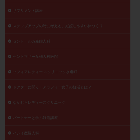
陽性反応
顕微
顕微授精
風疹
食事
サプリメント講座
食生活
養子縁組
骨盤腹膜炎
高AMH
ステップアップの時に考える、妊娠しやすい体づくり
高FSH
高プロラクチン血症
高刺激
高年齢
高温期
高齢
高齢出産
黄体ホルモン
セント・ルカ産婦人科
黄体化未破裂卵胞
黄体未破裂化卵胞
黄体機能不全
黄体補充
セントマザー産婦人科医院
検索
ソフィアレディー スクリニック水道町
ドクターに聞く！アラフォー女子の妊活とは？
なかむらレディースクリニック
パートナーと学ぶ妊活講座
ハシイ産婦人科