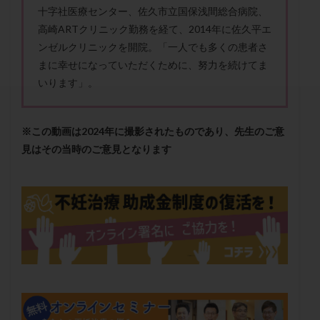
セカンドオピニオン
セックスレス
ダイエット
十字社医療センター、佐久市立国保浅間総合病院、
高崎ARTクリニック勤務を経て、2014年に佐久平エ
タイミング法
タイムラプス
ダイレクト分割
ンゼルクリニックを開院。「一人でも多くの患者さ
タクロリムス
チョコレート嚢胞
チラーヂン
まに幸せになっていただくために、努力を続けてま
トリオ検査
トリソミー
ネフローゼ症候群
いります」。
ビタミンC
ビタミンD
ピックアップ障害
ビブラマイシン
ピル
フーナーテスト
※この動画は2024年に撮影されたものであり、先生のご意
フェマーラ
フォリスチム
ブセレリン点鼻薬
見はその当時のご意見となります
ブライダルチェック
フラグメント
プラセンタ
プラノバール
プラバノール
ふりかけ法
プレコンセプション
プレドニン
プレマリン
プログラフ
プロゲステロン
プロテイン
プロバイオティクス
プロラクチン
ホルモン値
ホルモン投与
ホルモン注射
ホルモン補充周期
ホルモン補充法
ホルモン補充療法
マイクロポリープ
マルチビタミン
ミトコンドリア