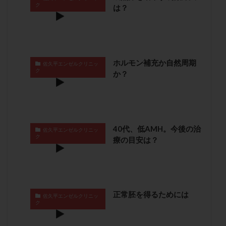
ク
は？
卵管留血症
卵管通水
卵管造影
卵管造影検査
卵管閉塞
卵胞
卵質
原因不明
双子
反復流産
反復着床不全
受精
受精卵
受精卵凍結
受精率
受精障害
喫煙
培養
ホルモン補充か自然周期
佐久平エンゼルクリニッ
培養士
基礎体温
基礎体温表
変形卵
ク
か？
変性卵
多嚢胞性卵巣症候群
多核受精
多精子授精
夫婦生活
奇形率
妊娠
妊娠リスク
妊娠初期
妊娠判定
妊娠検査薬
40代、低AMH。今後の治
妊娠率
妊娠継続
妊娠継続率
妊活
佐久平エンゼルクリニッ
ク
療の目安は？
妊活クイズ
妊活デビュー
妊活再開
婦人科疾患
子宮
子宮内フローラ
子宮内細菌叢検査
子宮内膜
子宮内膜ポリープ
子宮内膜受容能検査
子宮内膜炎
正常胚を得るためには
佐久平エンゼルクリニッ
ク
子宮内膜異型増殖症
子宮内膜症
子宮内膜症性嚢胞
子宮卵管造影検査
子宮収縮
子宮外妊娠