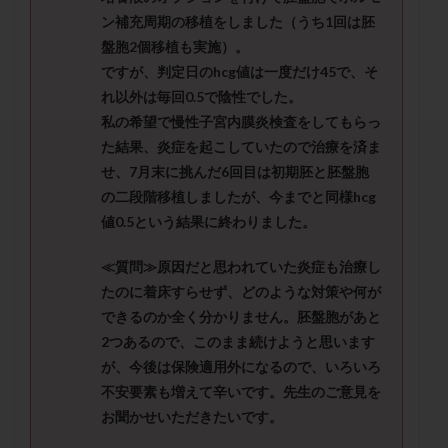
セカンドオピニオン
セックスレス
ダイエット
ン補充周期の移植をしました（うち1回は胚
タイミング法
タイムラプス
ダイレクト分割
盤胞2個移植も実施）。
タクロリムス
チョコレート嚢胞
チラーヂン
ですが、判定日のhcg値は一度だけ45で、そ
れ以外は毎回0.5で陰性でした。
トリオ検査
トリソミー
ネフローゼ症候群
私の希望で慢性子宮内膜炎検査をしてもらっ
ビタミンC
ビタミンD
ピックアップ障害
た結果、炎症を起こしていたので治療を済ま
ビブラマイシン
ピル
フーナーテスト
せ、7月末に挑んだ6回目は初期胚と胚盤胞
フェマーラ
フォリスチム
ブセレリン点鼻薬
の二段階移植しましたが、今までと同様hcg
ブライダルチェック
フラグメント
プラセンタ
値0.5という結果に終わりました。
プラノバール
プラバノール
ふりかけ法
≪質問≫原因だと思われていた炎症も治療し
プレコンセプション
プレドニン
プレマリン
たのに着床すらせず、どのような対策や何が
プログラフ
プロゲステロン
プロテイン
できるのか全く分かりません。胚盤胞があと
プロバイオティクス
プロラクチン
ホルモン値
2つあるので、このまま続けようと思います
が、今後は保険適用外になるので、いろいろ
ホルモン投与
ホルモン注射
ホルモン補充周期
不安要素も増えて辛いです。先生のご意見を
ホルモン補充法
ホルモン補充療法
お聞かせいただきたいです。
マイクロポリープ
マルチビタミン
ミトコンドリア