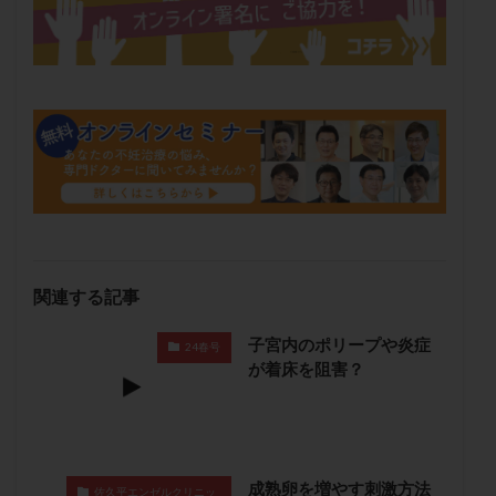
保険適用
偽嚢胞
偽閉経療法
先天性甲状腺機能低下症
先進医療
免疫異常
内膜スクラッチ
再発率
再開
凍結卵
凍結卵子
凍結卵移送
凍結精子
凍結胚
凍結胚盤胞
凍結胚移植
凍結胚移植移植
出産リスク
出産後
出血性黄体
分割胚
分割胚凍結
初期胚
初期胚凍結
初期胚移植
初診
刺激周期
刺激方法
刺激法
前核期凍結
副作用
化学流産
医療保険
関連する記事
卵の数
卵の質
卵の輸送
卵子
子宮内のポリープや炎症
卵子の老化
卵子の質
卵子凍結
卵子提供
24春号
が着床を阻害？
卵巣
卵巣の吊り上げ
卵巣刺激
卵巣嚢腫
卵巣多孔
卵巣年齢
卵巣機能
卵巣機能不全
卵巣機能低下
卵巣過剰刺激症候群
卵管
卵管切除
卵管卵巣膿瘍
卵管水腫
卵管狭窄
成熟卵を増やす刺激方法
佐久平エンゼルクリニッ