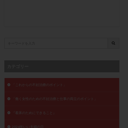
子宮奇形
子宮後屈
子宮筋腫
子宮筋腫，妊活クイズ
子宮腺筋症
子宮鏡検査
射精障害
屈折
帝王切開
帝王切開瘢痕症候群
後屈子宮
性交渉
性交障害
性感染症
性行為
慢性子宮内膜炎
成熟卵
抗TPO抗体
抗うつ剤
抗カルジオリピン抗体
抗セントロメア抗体
抗リン脂質抗体
抗核抗体
抗生剤
抗精子抗体
抗酸化成分
排卵
カテゴリー
排卵予定日
排卵出血
排卵刺激
排卵周期
排卵周期法
排卵日
排卵日検査薬
排卵検査薬
「これからの不妊治療のポイント」
排卵痛
排卵誘発
排卵誘発剤
排卵誘発法
「働く女性のための不妊治療と仕事の両立のポイント」
排卵障害
採卵
採卵後の過ごし方
採卵数
採精
断乳
新鮮卵子
新鮮精子
『着床のためにできること』
新鮮胚移植
早期卵巣不全
早発卵巣不全
更年期
月経不順
月経周期
月経困難
2024年いい夫婦の日