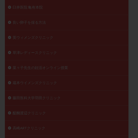
臼井医院 亀有本院
良い卵子を採る方法
英ウィメンズクリニック
草津レディースクリニック
菜々子先生の妊活オンライン授業
蔵本ウイメンズクリニック
藤田医科大学羽田クリニック
醍醐渡辺クリニック
高崎ARTクリニック