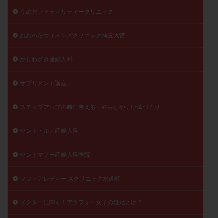
うめだファティリティークリニック
おおのたウィメンズクリニック埼玉大宮
かしわざき産婦人科
サプリメント講座
ステップアップの時に考える、妊娠しやすい体づくり
セント・ルカ産婦人科
セントマザー産婦人科医院
ソフィアレディー スクリニック水道町
ドクターに聞く！アラフォー女子の妊活とは？