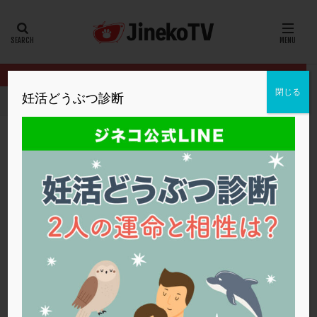
カテゴリー
タグ
閉じる
妊活どうぶつ診断
HOME
クリニック別
佐久平エンゼルクリニック
治療をこのま
20代
22冬
2人目妊活
2個戻し
2個移植
30代
3個移植
40代
AID
ALICE
AMH
ART
BMI
CD138
DC胚
DFI
治療をこのまま続けていい？
DHEA
E2
EMMA
EndomeTRIO検査
佐久平エンゼルクリニック
体外受精
,
慢性子宮内膜炎
ERA
ERA検査
ERPeak
FSH
FST
FTカテーテル
hCG
IMSI
L-カルニチン
佐久平エンゼルクリニック
LH
LUF
MD-TESE
MRワクチン
MTHFR
NIPT
NK活性
NK細胞
OHSS
P4
PCO
PCOS
PCOS，妊活クイズ
PCPS
PFC-FD療法
PGT-A
PICSI
PMS
PPOS法