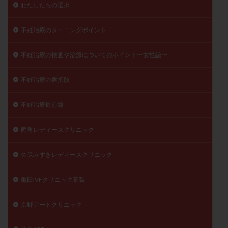
わたしたちの選択
不妊治療のターニングポイント
不妊治療の検査や治療についてのポイント〜女性編〜
不妊治療の選択肢
不妊治療最前線
両角レディースクリニック
久保みずきレディースクリニック
亀田IVFクリニック幕張
京野アートクリニック