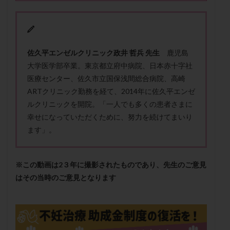
メンタル
モザイク杯
モザイク胚
ラクトバチルス
ラクトフェリン
ラパロドリリング
リュープリン
リュープロレリン注射
ルトラール
佐久平エンゼルクリニック政井 哲兵 先生
鹿児島
レコベル
レトロゾール
レルミナ
大学医学部卒業。東京都立府中病院、日本赤十字社
ロバートソン
ロング法
一般不妊治療
医療センター、佐久市立国保浅間総合病院、高崎
下垂体不全
不妊
不妊検査
不妊治療
ARTクリニック勤務を経て、2014年に佐久平エンゼ
不妊治療後の過ごし方
不妊症
不妊鍼灸
ルクリニックを開院。「一人でも多くの患者さまに
不整脈
不正出血
不眠
不育症
幸せになっていただくために、努力を続けてまいり
ます」。
不育症検査
両側卵管切除術
両卵管閉塞
中絶
中隔子宮
主治医変更
乏精子症
乳がん
乳酸菌
二人目不妊
二人目妊活
二段階胚移植
※この動画は2３年に撮影されたものであり、先生のご意見
亜急性甲状腺炎
亜鉛
人工授精
低AMH
はその当時のご意見となります
低グレード胚
低体重
低刺激
低年齢
低温期
体づくり
体外受精
体質改善
体重増加
体重管理
体験談
保険診療