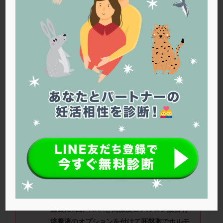
PQQ
PRP療法
SEET法
SLE
TESE
Th検査
TORIO検査
TRIO検査
ZyMot
アシストハッチング
アスピリン
アンタゴニスト法
アンチエイジング
インスリン抵抗性
イントラリピッド
ウトロゲスタン
エコー
エストラーナテープ
エストロゲン
オビドレル
おりもの
カウフマン療法
カウンセリング
ガニレスト
カバサール
カフェイン
カルシウムイオノファ
カンジタ
クラミジア
クリニック選び
グレード
クロミッド
星影さん（39
歳）
■治療ステージ：体外
受精 ■AMH：4.79
クロミフェン
ゴナールエフ
コロナウイルス
コロナワクチン
サウナ
サプリ
サプリメント
■治療状況
シート法
シェーングレン症候群
ショート法
体外受精を始めて1年程経ちました。
シリンジ法
スクラッチ
ステップアップ
過去に5回、AHAと高濃度ヒアルロン酸含有
ステップダウン
ストレス
スプリット
培養液のオプションを付けて胚盤胞でホルモ