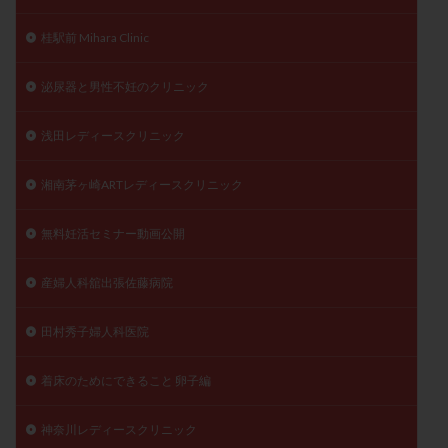
桂駅前 Mihara Clinic
泌尿器と男性不妊のクリニック
浅田レディースクリニック
湘南茅ヶ崎ARTレディースクリニック
無料妊活セミナー動画公開
産婦人科舘出張佐藤病院
田村秀子婦人科医院
着床のためにできること 卵子編
神奈川レディースクリニック