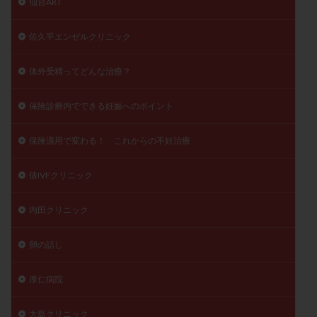
仙台ART
佐久平エンゼルクリニック
体外受精ってどんな治療？
保険診療内でできる妊娠へのポイント
保険適用で変わる！ これからの不妊治療
俵IVFクリニック
内田クリニック
卵の話し
厚仁病院
大島クリニック