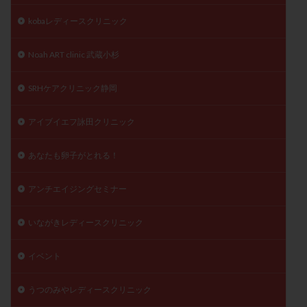
陽性反応
顕微
顕微授精
風疹
食事
kobaレディースクリニック
食生活
養子縁組
骨盤腹膜炎
高AMH
Noah ART clinic 武蔵小杉
高FSH
高プロラクチン血症
高刺激
高年齢
高温期
高齢
高齢出産
黄体ホルモン
SRHケアクリニック静岡
黄体化未破裂卵胞
黄体未破裂化卵胞
黄体機能不全
黄体補充
アイブイエフ詠田クリニック
あなたも卵子がとれる！
検索
アンチエイジングセミナー
いながきレディースクリニック
イベント
うつのみやレディースクリニック