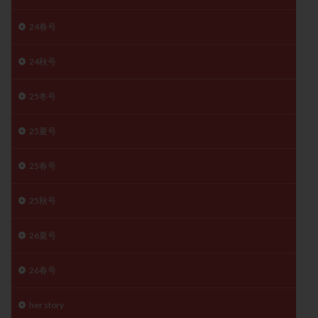
精子
精子の質
精子凍結
精子提供
24春号
精子減少症
精子無力症
精液検査
精神安定剤
精索静脈瘤
糖質
経血量
経過措置
24秋号
絨毛染色体検査
絨毛組織
絨毛膜下血腫
25冬号
肝機能障害
肥満
胎嚢
胎盤ポリープ
胚
胚培養
胚盤胞
胚盤胞到達率
胚盤胞移植
25夏号
胚移植
腹腔鏡手術
腹腔鏡検査
膣内射精障害
膿精液症
自己注射
自然周期
自然妊娠
25春号
自然排卵周期
自然移植周期
自費診療
良好胚
25秋号
良好胚盤胞
葉酸
融解方法
血流改善
視床下部
貧血
貯卵
費用
転座
26夏号
転院
透明帯除去培養
通院
通院回数
26春号
通院頻度
連続採卵
運動
過分割胚
過食嘔吐
遺伝子異常
遺残卵胞
遺残胎盤
her story
里親
閉塞性無精子症
閉経
陰性