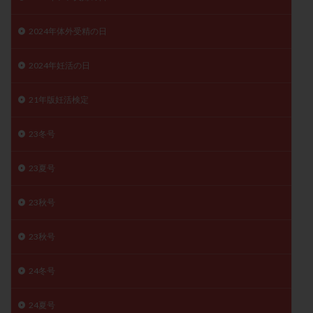
月経痛
未成熟卵
未熟卵
染色体検査
2024年体外受精の日
染色体異常
栄養素
桑実胚移植
検査
橋本病
機能性不妊
正常形態率
正常胚
2024年妊活の日
正常胚率
死産
治療のやめ時
治療計画
流産
流産対策
温活
漢方
無排卵
21年版妊活検定
無月経
無痛分娩
無精子症
無頭蓋症
23冬号
生活習慣
生理
生理不順
生理周期
生理痛
産み分け 妊活クイズ
甲状腺
23夏号
甲状腺ホルモン
甲状腺機能不全
男性ホルモン
23秋号
男性不妊
病院選び
痛み
瘢痕症候群
着床
着床の検査
着床の窓
着床不全
23秋号
着床前診断
着床率
着床痛
着床障害
睡眠薬
禁欲
移植
移植のタイミング
24冬号
移植周期
移植後
移植後の過ごし方
移植時期
24夏号
稽留流産
空胞
筋膜下筋腫
粘膜下筋腫