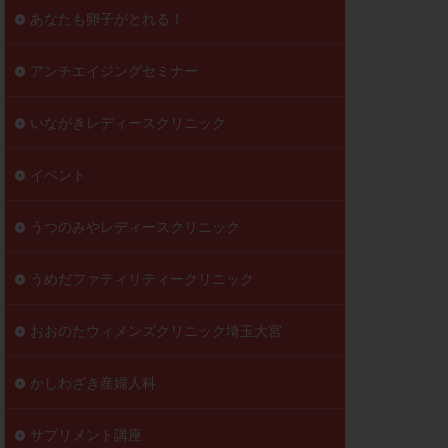
到達率
あなたも卵子がとれる！
自己注射
好胚盤胞
葉酸
アンチエイジングセミナー
透明帯除去培養
いながきレディースクリニック
伝子異常
顕微
顕微授精
イベント
ラクチン血症
胞
うつのみやレディースクリニック
うめだファティリティークリニック
おおのたウィメンズクリニック埼玉大宮
かしわざき産婦人科
サプリメント講座