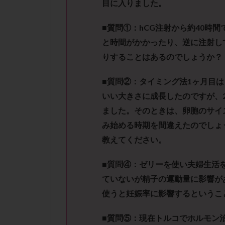
目に入りました。
性行為
慢性
抗セントロメア抗
■質問①：
hCG
注射から約
40
時間
排卵予定日
と時間がかかったり、逆に注射し
排卵検査薬
りすることはあるのでしょうか？
採卵後の過ごし方
早発卵巣不全
■質問②：
タイミング法
1
ヶ月目は
染色体検査
いい大きさに成長したのですが、
正常胚
正常
ました。そのときは、卵胞のサイ
み始める時期を間違えたのでしょ
無排卵
無月
教えてください。
生理痛
産み
男性不妊
病
■質問④：ゼリーを使い夫婦生活
着床前診断
ていないが精子の運動量
に影響が
移植周期
移
使うと妊娠率に影響するというこ
精子
精子の
精索静脈瘤
■質問⑤：現在トルコでホルモン