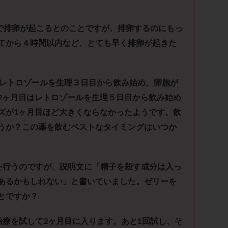
子宮内膜炎
成熟卵
抗TPO抗体
抗うつ剤
抗カルジオリピン抗
体
抗リン脂質抗体
抗核抗体
抗生剤
抗精子抗体
抗酸化
で排卵が起こるとのことですが、排卵するのにもっ
排卵出血
排卵刺激
排卵周期
排卵周期法
排卵日
排卵日
てから４時間以内など、とても早く排卵が起きた
排卵痛
排卵誘発
排卵誘発剤
排卵誘発法
排卵障害
採卵
採卵数
採精
断乳
新鮮卵子
新鮮精子
新鮮胚移植
更年期
月経不順
月経周期
月経困難
月経痛
未成熟卵
レトロゾールを生理３日目から飲み始め、卵胞が
染色体異常
栄養素
桑実胚移植
検査
橋本病
機能性不妊
2
ヶ
月目はレトロゾールを生理５日目から飲み始め
胚率
死産
治療のやめ時
治療計画
流産
流産対策
ズが
1
ヶ月目ほど大きくならな
かったようです。飲
うか？
この薬を飲むベストなタイミングはいつか
経
無痛分娩
無精子症
無頭蓋症
生活習慣
生理
生
分け 妊活クイズ
甲状腺
甲状腺ホルモン
甲状腺機能不全
男
院選び
痛み
瘢痕症候群
着床
着床の検査
着床の窓
を行うのですが、説明文に「精子を殺す成分は入っ
着床率
着床痛
着床障害
睡眠薬
禁欲
移植
移植の
あるかもしれない」と書いていました。ゼリーを
植後
移植後の過ごし方
移植時期
稽留流産
空胞
筋膜下
とですか？
質
精子凍結
精子提供
精子減少症
精子無力症
精液検査
糖質
経血量
経過措置
絨毛染色体検査
絨毛組織
絨毛膜
治療を試して
2
ヶ月目に入ります。あと
1
回試し、そ