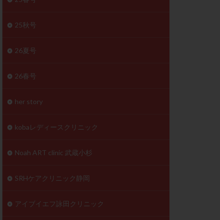
体
成分
排卵
25秋号
検査薬
26夏号
早期卵巣不全
26春号
未熟卵
正常形態率
her story
温活
漢方
理不順
生理周期
kobaレディースクリニック
性ホルモン
着床不全
Noah ART clinic 武蔵小杉
タイミング
SRHケアクリニック静岡
筋腫
粘膜下筋腫
精神安定剤
アイブイエフ詠田クリニック
下血腫