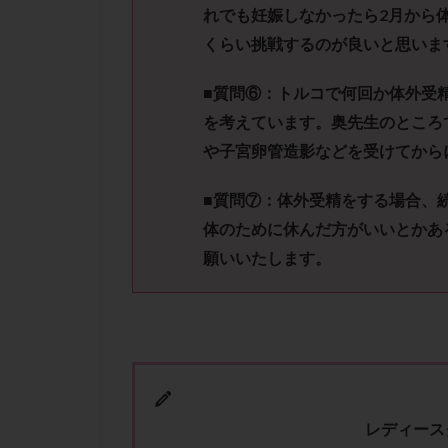
肝機能障害
れでも妊娠しなかったら
2
月
から
胚盤胞移植
くらい挑戦するのが良いと思いま
自然周期
自
■質問⑥：トルコで何回か体外受
融解方法
血
を考えています。奥先生
のところ
通院
通院回
や子宮卵管造影などを受けてから
遺残卵胞
遺
風疹
食事
■質問⑦：体外受精をする場合、
高刺激
高年
体のために休んだ方がいい
とかあ
黄体未破裂化卵胞
願いいたします。
レ
デ
ィ
ー
ス