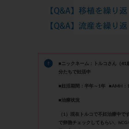
凍結卵子
凍
出産リスク
初診
刺激周
卵の質
卵の
卵巣の吊り上げ
卵巣機能低下
卵管留血症
双子
反復流
■ニックネーム：トルコさん（
41
培養
培養士
分たちで妊活中
多精子授精
■妊活期間：半年～
1
年 ■
AMH
：
妊娠率
妊娠
子宮
子宮内
■治療状況
子宮内膜炎
（
1
）現在トルコで不妊治療中で
子宮外妊娠
で卵胞チェックしてもらい、
hCG
射精障害
屈