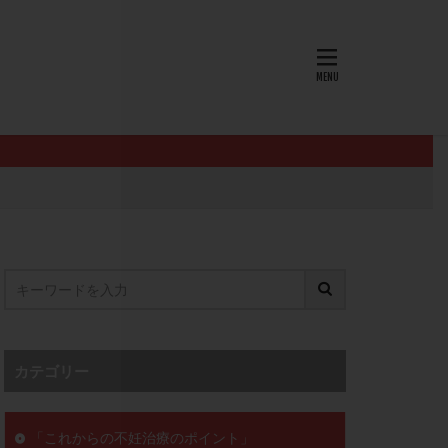
AID
ALICE
EndomeTRIO検査
L-カルニチン
OHSS
P4
PMS
PPOS法
査
ZyMot
ン抵抗性
オビドレル
イン
ロミッド
リ
クラッチ
カテゴリー
セックスレス
ョコレート嚢胞
「これからの不妊治療のポイント」