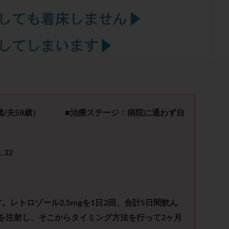
結卵移送
凍結精子
凍結胚
凍結胚盤胞
凍結胚移植
凍結
出産後
出血性黄体
分割胚
分割胚凍結
初期胚
初期胚凍
期
刺激方法
刺激法
前核期凍結
副作用
化学流産
輸送
卵子
卵子の老化
卵子の質
卵子凍結
卵子提供
卵巣刺激
卵巣嚢腫
卵巣多孔
卵巣年齢
卵巣機能
卵
卵巣過剰刺激症候群
卵管
卵管切除
卵管卵巣膿瘍
卵管水腫
卵管通水
卵管造影
卵管造影検査
卵管閉塞
卵胞
卵質
産
反復着床不全
受精
受精卵
受精卵凍結
受精率
歳
/
夫
58
歳） ■治療ステージ：病院に通わず自
基礎体温
基礎体温表
変形卵
変性卵
多嚢胞性卵巣症候
夫婦生活
奇形率
妊娠
妊娠リスク
妊娠初期
妊娠判定
1.32
継続
妊娠継続率
妊活
妊活クイズ
妊活デビュー
妊活再
フローラ
子宮内細菌叢検査
子宮内膜
子宮内膜ポリープ
子宮
子宮内膜異型増殖症
子宮内膜症
子宮内膜症性嚢胞
子宮卵管造影検
す。レトロゾール
2.5mg
を
1
日
2
回、合計
5
日間飲ん
子宮奇形
子宮後屈
子宮筋腫
子宮筋腫，妊活クイズ
子宮腺筋
を注射し、そこからタイミング方法を行って
2
ヶ月
折
帝王切開
帝王切開瘢痕症候群
後屈子宮
性交渉
性交