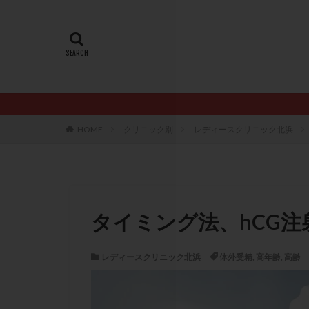
20代
22冬
AMH
ART
ERA
ERA検
LH
LUF
PCO
PCOS
PQQ
PRP療
HOME
クリニック別
レディースクリニック北浜
アシストハッチン
イントラリピッド
おりもの
カ
カルシウムイオノ
タイミング法、hCG
クロミフェン
サプリメント
レディースクリニック北浜
体外受精
,
高年齢
,
高齢
ステップアップ
ダイエット