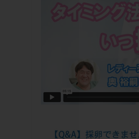
チラーヂン
ピックアップ障害
ブセレリン点鼻薬
ふりかけ法
プロテイン
ホルモン補充周期
ミトコンドリア
ラパロドリリング
レルミナ
ロ
不妊治療後の過ご
両側卵管切除術
二人目不妊
低グレード胚
体重増加
体
先天性甲状腺機能