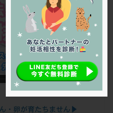
トリオ検査
トリソミー
ネフローゼ症候群
ビタミンC
ビタミ
ビブラマイシン
ピル
フーナーテスト
フェマーラ
フォ
ブライダルチェック
フラグメント
プラセンタ
プラノバール
プレコンセプション
プレドニン
プレマリン
プログラフ
プロ
プロバイオティクス
プロラクチン
ホルモン値
ホルモン投与
ホルモン補充法
ホルモン補充療法
マイクロポリープ
マルチ
メンタル
モザイク杯
モザイク胚
ラクトバチルス
ラクト
リュープリン
リュープロレリン注射
ルトラール
レコベル
バートソン
ロング法
一般不妊治療
下垂体不全
不妊
不
し方
不妊症
不妊鍼灸
不整脈
不正出血
不眠
不育
両卵管閉塞
中絶
中隔子宮
主治医変更
乏精子症
乳
二人目妊活
二段階胚移植
亜急性甲状腺炎
亜鉛
人工授精
低体重
低刺激
低年齢
低温期
体づくり
体外受精
重管理
体験談
保険診療
保険適用
偽嚢胞
偽閉経療法
低下症
先進医療
免疫異常
内膜スクラッチ
再発率
再開