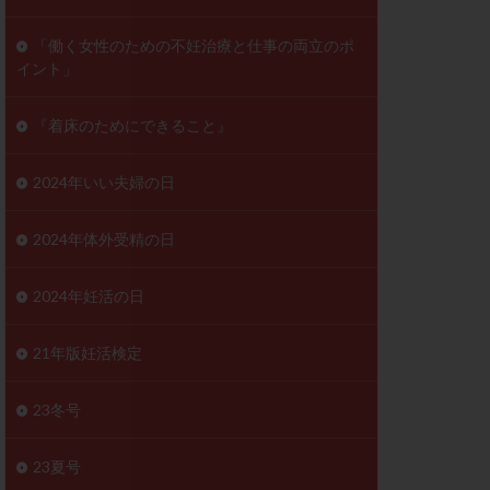
ンD
リスチム
「働く女性のための不妊治療と仕事の両立のポ
イント」
プラバノール
ゲステロン
『着床のためにできること』
ホルモン注射
ビタミン
2024年いい夫婦の日
フェリン
レトロゾール
2024年体外受精の日
妊検査
不妊治療
2024年妊活の日
症
不育症検査
がん
乳酸菌
21年版妊活検定
低AMH
体質改善
23冬号
凍結卵
23夏号