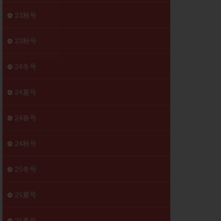
胚移植移植
23秋号
結
初期胚移植
医療保険
卵の数
23秋号
卵巣
巣機能不全
24冬号
卵管狭窄
原因不明
24夏号
受精障害
喫煙
24春号
群
多核受精
妊娠検査薬
24秋号
開
婦人科疾患
内膜受容能検査
25冬号
査
子宮収縮
25夏号
症
子宮鏡検査
障害
性感染症
25春号