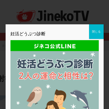
2人目妊活
2個戻し
2個移植
30代
3個移植
40代
BMI
CD138
DC胚
DFI
DHEA
E2
EMMA
査
ERPeak
FSH
FST
FTカテーテル
hCG
IMSI
MD-TESE
MRワクチン
MTHFR
NIPT
NK活性
NK細胞
閉じる
妊活どうぶつ診断
PCOS，妊活クイズ
PCPS
PFC-FD療法
PGT-A
PICSI
法
SEET法
SLE
TESE
Th検査
TORIO検査
TRIO検
タイミング法、hCG注射後いつ排卵するの？
グ
アスピリン
アンタゴニスト法
アンチエイジング
インスリ
ウトロゲスタン
エコー
エストラーナテープ
エストロゲン
ウフマン療法
カウンセリング
ガニレスト
カバサール
カフェ
ファ
カンジタ
クラミジア
クリニック選び
グレード
ク
注射後いつ排卵するの？
ゴナールエフ
コロナウイルス
コロナワクチン
サウナ
サプ
シート法
シェーングレン症候群
ショート法
シリンジ法
ス
ステップダウン
ストレス
スプリット
セカンドオピニオン
レディースクリニック北浜
タイミング法
タイムラプス
ダイレクト分割
タクロリムス
チ