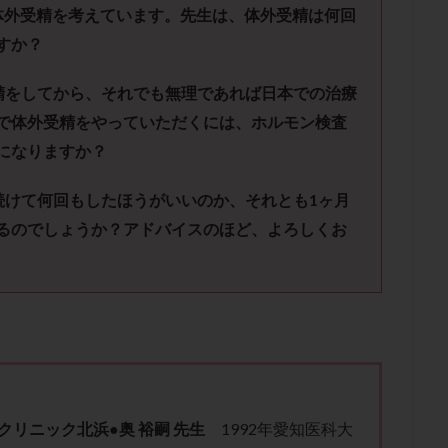
肥満
胎嚢
胎盤ポリープ
胚
胚培養
胚盤胞
胚盤胞
体外受精を考えています。先生は、体外受精は何回
胚移植
腹腔鏡手術
腹腔鏡検査
膣内射精障害
膿精液症
すか？
然妊娠
自然排卵周期
自然移植周期
自費診療
良好胚
良
精をしてから、それでも無理であれば日本での治療
流改善
視床下部
貧血
貯卵
費用
転座
転院
で体外受精をやっていただくには、ホルモン検査
数
通院頻度
連続採卵
運動
過分割胚
過食嘔吐
遺
になりま
すか？
残胎盤
里親
閉塞性無精子症
閉経
陰性
陽性反応
食生活
養子縁組
骨盤腹膜炎
高AMH
高FSH
高プロ
続けて何回もしたほうがいいのか、それとも
1
ヶ月
齢
高温期
高齢
高齢出産
黄体ホルモン
黄体化未破裂卵
るのでしょうか？アドバイスのほど、よろしくお
黄体機能不全
黄体補充
検索
ク
リ
ニ
ッ
ク
北浜
●
奥
裕嗣 先生
1992年愛知医科大