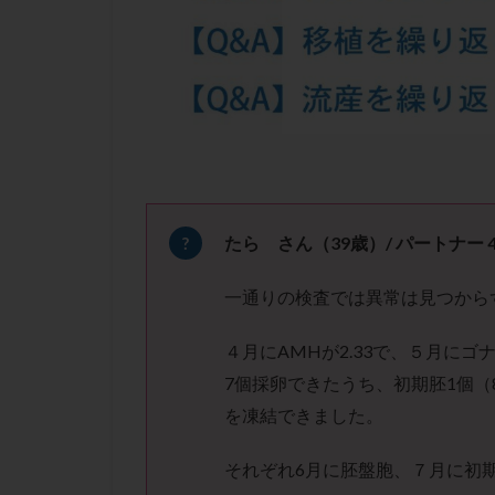
凍結卵子
凍
出産リスク
初診
刺激周
卵の質
卵の
卵巣の吊り上げ
卵巣機能低下
卵管留血症
双子
反復流
たら さん（39歳）/ パートナー 
培養
培養士
一通りの検査では異常は見つから
多精子授精
妊娠率
妊娠
４月にAMHが2.33で、５月に
子宮
子宮内
7個採卵できたうち、初期胚1個（
子宮内膜炎
を凍結できました。
子宮外妊娠
それぞれ6月に胚盤胞、７月に初
射精障害
屈