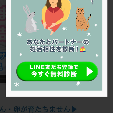
トリオ検査
トリソミー
ネフローゼ症候群
ビタミンC
ビタミ
ビブラマイシン
ピル
フーナーテスト
フェマーラ
フォ
ブライダルチェック
フラグメント
プラセンタ
プラノバール
プレコンセプション
プレドニン
プレマリン
プログラフ
プロ
プロバイオティクス
プロラクチン
ホルモン値
ホルモン投与
ホルモン補充法
ホルモン補充療法
マイクロポリープ
マルチ
メンタル
モザイク杯
モザイク胚
ラクトバチルス
ラクト
リュープリン
リュープロレリン注射
ルトラール
レコベル
バートソン
ロング法
一般不妊治療
下垂体不全
不妊
不
し方
不妊症
不妊鍼灸
不整脈
不正出血
不眠
不育
両卵管閉塞
中絶
中隔子宮
主治医変更
乏精子症
乳
二人目妊活
二段階胚移植
亜急性甲状腺炎
亜鉛
人工授精
低体重
低刺激
低年齢
低温期
体づくり
体外受精
重管理
体験談
保険診療
保険適用
偽嚢胞
偽閉経療法
低下症
先進医療
免疫異常
内膜スクラッチ
再発率
再開