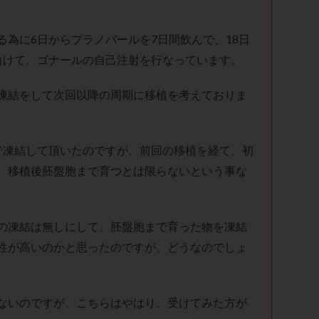
子宮内膜炎
成熟卵
抗TPO抗体
抗うつ剤
抗カルジオリピン抗
体
抗リン脂質抗体
抗核抗体
抗生剤
抗精子抗体
抗酸化
為に6日からプラノバールを7日間飲んで、18日
排卵出血
排卵刺激
排卵周期
排卵周期法
排卵日
排卵日
向けて、ゴナールの自己注射を行なっています。
排卵痛
排卵誘発
排卵誘発剤
排卵誘発法
排卵障害
採卵
採卵数
採精
断乳
新鮮卵子
新鮮精子
新鮮胚移植
凍結をして次回以降の周期に移植を考えておりま
更年期
月経不順
月経周期
月経困難
月経痛
未成熟卵
染色体異常
栄養素
桑実胚移植
検査
橋本病
機能性不妊
で凍結して頂いたのですが、前回の移植を経て、初
胚率
死産
治療のやめ時
治療計画
流産
流産対策
、移植後胚盤胞まで育つとは限らないという事な
経
無痛分娩
無精子症
無頭蓋症
生活習慣
生理
生
分け 妊活クイズ
甲状腺
甲状腺ホルモン
甲状腺機能不全
男
院選び
痛み
瘢痕症候群
着床
着床の検査
着床の窓
の凍結は無しにして、胚盤胞まで育った物を凍結
着床率
着床痛
着床障害
睡眠薬
禁欲
移植
移植の
性が高いのかと思ったのですが、どうなのでしょ
植後
移植後の過ごし方
移植時期
稽留流産
空胞
筋膜下
質
精子凍結
精子提供
精子減少症
精子無力症
精液検査
ないのですが、こちらはやはり、受けてみた方が
糖質
経血量
経過措置
絨毛染色体検査
絨毛組織
絨毛膜