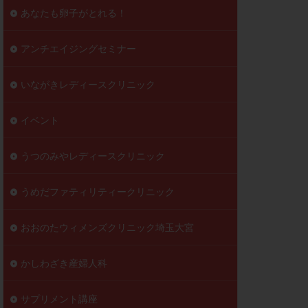
到達率
あなたも卵子がとれる！
自己注射
好胚盤胞
葉酸
アンチエイジングセミナー
透明帯除去培養
いながきレディースクリニック
伝子異常
顕微
顕微授精
イベント
ラクチン血症
胞
うつのみやレディースクリニック
うめだファティリティークリニック
おおのたウィメンズクリニック埼玉大宮
かしわざき産婦人科
サプリメント講座