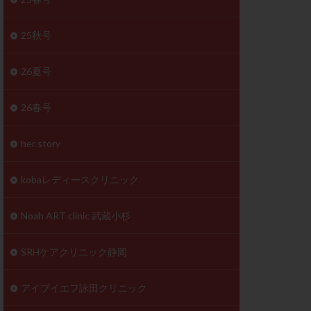
体
成分
排卵
25秋号
検査薬
26夏号
早期卵巣不全
26春号
未熟卵
正常形態率
her story
温活
漢方
理不順
生理周期
kobaレディースクリニック
性ホルモン
着床不全
Noah ART clinic 武蔵小杉
タイミング
SRHケアクリニック静岡
筋腫
粘膜下筋腫
精神安定剤
アイブイエフ詠田クリニック
下血腫