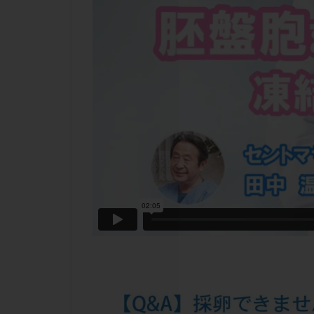
チラーヂン
ピックアップ障害
ブセレリン点鼻薬
ふりかけ法
プロテイン
ホルモン補充周期
ミトコンドリア
ラパロドリリング
レルミナ
ロ
不妊治療後の過ご
両側卵管切除術
二人目不妊
低グレード胚
体重増加
体
先天性甲状腺機能