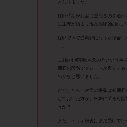
となりました。
性行為
慢性
抗セントロメア抗
採卵時期がお盆に重なるのを避ける
排卵予定日
に生理が始まり現在採卵2回目に
排卵検査薬
採卵後の過ごし方
採卵できて受精卵になった場合、
早発卵巣不全
す。
染色体検査
1度目は初期胚も念の為という事
正常胚
正常
期胚の段階でグレードが良くても
無排卵
無月
のかなと思いました。
生理痛
産み
男性不妊
病
だとしたら、次回の採卵は初期胚
着床前診断
しておいた方が、妊娠に至る可能
移植周期
移
うか？
精子
精子の
また、トリオ検査はまだ受けてい
精索静脈瘤