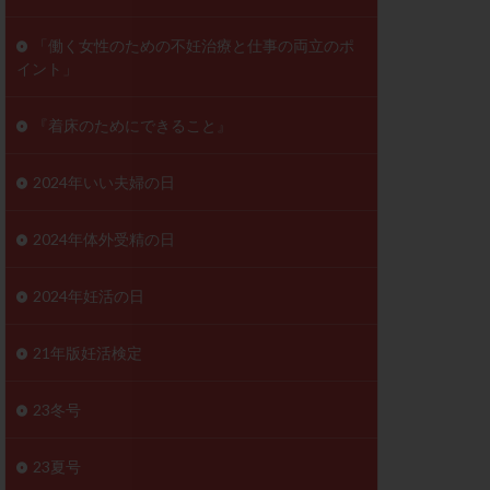
ンD
リスチム
「働く女性のための不妊治療と仕事の両立のポ
イント」
プラバノール
ゲステロン
『着床のためにできること』
ホルモン注射
ビタミン
2024年いい夫婦の日
フェリン
レトロゾール
2024年体外受精の日
妊検査
不妊治療
2024年妊活の日
症
不育症検査
がん
乳酸菌
21年版妊活検定
低AMH
体質改善
23冬号
凍結卵
23夏号