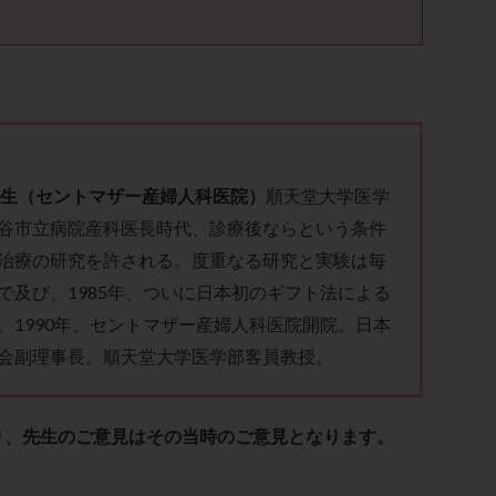
肥満
胎嚢
胎盤ポリープ
胚
胚培養
胚盤胞
胚盤胞
胚移植
腹腔鏡手術
腹腔鏡検査
膣内射精障害
膿精液症
然妊娠
自然排卵周期
自然移植周期
自費診療
良好胚
良
流改善
視床下部
貧血
貯卵
費用
転座
転院
数
通院頻度
連続採卵
運動
過分割胚
過食嘔吐
遺
残胎盤
里親
閉塞性無精子症
閉経
陰性
陽性反応
先生（セントマザー産婦人科医院）
順天堂大学医学
食生活
養子縁組
骨盤腹膜炎
高AMH
高FSH
高プロ
谷市立病院産科医長時代、診療後ならという条件
齢
高温期
高齢
高齢出産
黄体ホルモン
黄体化未破裂卵
治療の研究を許される。度重なる研究と実験は毎
黄体機能不全
黄体補充
で及び、1985年、ついに日本初のギフト法による
。1990年、セントマザー産婦人科医院開院。日本
検索
会副理事長。順天堂大学医学部客員教授。
り、先生のご意見はその当時のご意見となります。