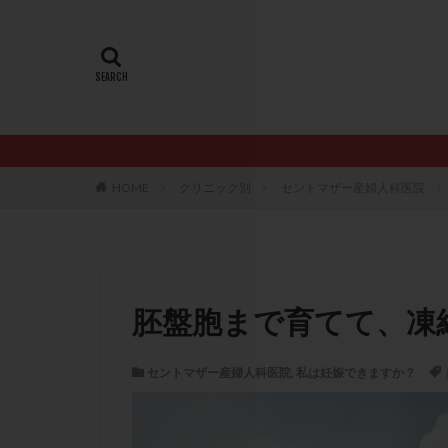
20代
22冬
AMH
ART
ERA
ERA検
LH
LUF
PCO
PCOS
PQQ
PRP療
HOME
クリニック別
セントマザー産婦人科医院
アシストハッチン
イントラリピッド
おりもの
カ
カルシウムイオノ
胚盤胞まで育てて、凍
クロミフェン
サプリメント
セントマザー産婦人科医院
,
私は妊娠できますか？
ステップアップ
ダイエット