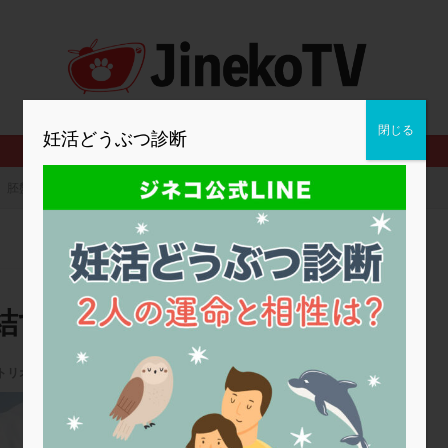
2人目妊活
2個戻し
2個移植
30代
3個移植
40代
BMI
CD138
DC胚
DFI
DHEA
E2
EMMA
査
ERPeak
FSH
FST
FTカテーテル
hCG
IMSI
MD-TESE
MRワクチン
MTHFR
NIPT
NK活性
NK細胞
閉じる
妊活どうぶつ診断
PCOS，妊活クイズ
PCPS
PFC-FD療法
PGT-A
PICSI
法
SEET法
SLE
TESE
Th検査
TORIO検査
TRIO検
胚盤胞まで育てて、凍結すべき？
グ
アスピリン
アンタゴニスト法
アンチエイジング
インスリ
ウトロゲスタン
エコー
エストラーナテープ
エストロゲン
ウフマン療法
カウンセリング
ガニレスト
カバサール
カフェ
ファ
カンジタ
クラミジア
クリニック選び
グレード
ク
結すべき？
ゴナールエフ
コロナウイルス
コロナワクチン
サウナ
サプ
シート法
シェーングレン症候群
ショート法
シリンジ法
ス
トリオ検査
,
原因不明
,
胚盤胞
ステップダウン
ストレス
スプリット
セカンドオピニオン
セントマザー産婦人科医院
タイミング法
タイムラプス
ダイレクト分割
タクロリムス
チ