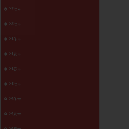
胚移植移植
23秋号
結
初期胚移植
医療保険
卵の数
23秋号
卵巣
巣機能不全
24冬号
卵管狭窄
原因不明
24夏号
受精障害
喫煙
24春号
群
多核受精
妊娠検査薬
24秋号
開
婦人科疾患
内膜受容能検査
25冬号
査
子宮収縮
25夏号
症
子宮鏡検査
障害
性感染症
25春号