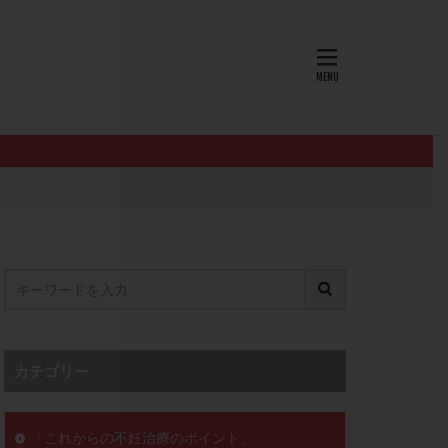
AID
ALICE
EndomeTRIO検査
L-カルニチン
OHSS
P4
PMS
PPOS法
査
ZyMot
ン抵抗性
オビドレル
イン
ロミッド
リ
クラッチ
カテゴリー
セックスレス
ョコレート嚢胞
「これからの不妊治療のポイント」