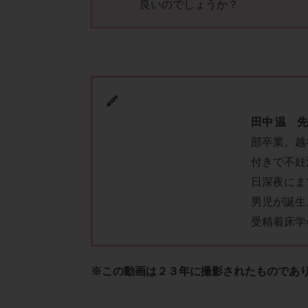
良いのでしょうか？
肝機能障害
胚盤胞移植
自然周期
自
融解方法
血
通院
通院回
遺残卵胞
遺
田中 温 
風疹
食事
部卒業。越
高刺激
高年
付きで不妊
黄体未破裂化卵胞
日深夜にま
男児が誕生
受精着床学
※この動画は２３年に撮影されたものであ