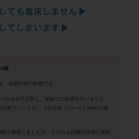
結卵移送
凍結精子
凍結胚
凍結胚盤胞
凍結胚移植
凍結
出産後
出血性黄体
分割胚
分割胚凍結
初期胚
初期胚凍
期
刺激方法
刺激法
前核期凍結
副作用
化学流産
輸送
卵子
卵子の老化
卵子の質
卵子凍結
卵子提供
卵巣刺激
卵巣嚢腫
卵巣多孔
卵巣年齢
卵巣機能
卵
卵巣過剰刺激症候群
卵管
卵管切除
卵管卵巣膿瘍
卵管水腫
卵管通水
卵管造影
卵管造影検査
卵管閉塞
卵胞
卵質
産
反復着床不全
受精
受精卵
受精卵凍結
受精率
44歳
基礎体温
基礎体温表
変形卵
変性卵
多嚢胞性卵巣症候
ず、原因不明の状態です。
夫婦生活
奇形率
妊娠
妊娠リスク
妊娠初期
妊娠判定
継続
妊娠継続率
妊活
妊活クイズ
妊活デビュー
妊活再
ゴナールを自己注射し、初めての採卵を行いました。
フローラ
子宮内細菌叢検査
子宮内膜
子宮内膜ポリープ
子宮
8分割グレード3）、5日目胚（グレードAA)の2個
子宮内膜異型増殖症
子宮内膜症
子宮内膜症性嚢胞
子宮卵管造影検
子宮奇形
子宮後屈
子宮筋腫
子宮筋腫，妊活クイズ
子宮腺筋
期胚を移植しましたが、どちらも妊娠判定時に陰性
折
帝王切開
帝王切開瘢痕症候群
後屈子宮
性交渉
性交