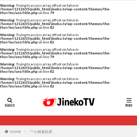
カテゴリー
Warning
: Trying to access array offset on false in
/home/r1212655/public_html/jineko.tv/wp-content/themes/the-
thor/inc/seo/title.php
on line
79
Warning
: Trying to access array offset on false in
/home/r1212655/public_html/jineko.tv/wp-content/themes/the-
thor/inc/seo/title.php
on line
82
Warning
: Trying to access array offset on false in
タグ
/home/r1212655/public_html/jineko.tv/wp-content/themes/the-
thor/inc/seo/title.php
on line
82
20代
22冬
2人目妊活
2個戻し
2個移植
Warning
: Trying to access array offset on false in
/home/r1212655/public_html/jineko.tv/wp-content/themes/the-
thor/inc/seo/title.php
on line
79
30代
3個移植
40代
AID
ALICE
Warning
: Trying to access array offset on false in
AMH
ART
BMI
CD138
DC胚
DFI
/home/r1212655/public_html/jineko.tv/wp-content/themes/the-
thor/inc/seo/title.php
on line
82
DHEA
E2
EMMA
EndomeTRIO検査
Warning
: Trying to access array offset on false in
/home/r1212655/public_html/jineko.tv/wp-content/themes/the-
ERA
ERA検査
ERPeak
FSH
FST
thor/inc/seo/title.php
on line
82
FTカテーテル
hCG
IMSI
L-カルニチン
LH
LUF
MD-TESE
MRワクチン
MTHFR
NIPT
NK活性
NK細胞
OHSS
P4
PCO
PCOS
PCOS，妊活クイズ
PCPS
PFC-FD療法
PGT-A
PICSI
PMS
PPOS法
HOME
"" の検索結果