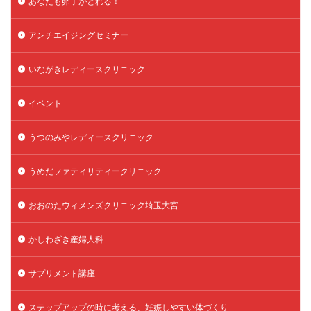
あなたも卵子がとれる！
精子
精子の質
精子凍結
精子提供
アンチエイジングセミナー
精子減少症
精子無力症
精液検査
精神安定剤
精索静脈瘤
糖質
経血量
経過措置
いながきレディースクリニック
絨毛染色体検査
絨毛組織
絨毛膜下血腫
肝機能障害
肥満
胎嚢
胎盤ポリープ
胚
イベント
胚培養
胚盤胞
胚盤胞到達率
胚盤胞移植
うつのみやレディースクリニック
胚移植
腹腔鏡手術
腹腔鏡検査
膣内射精障害
膿精液症
自己注射
自然周期
自然妊娠
うめだファティリティークリニック
自然排卵周期
自然移植周期
自費診療
良好胚
良好胚盤胞
葉酸
融解方法
血流改善
おおのたウィメンズクリニック埼玉大宮
視床下部
貧血
貯卵
費用
転座
かしわざき産婦人科
転院
透明帯除去培養
通院
通院回数
通院頻度
連続採卵
運動
過分割胚
サプリメント講座
過食嘔吐
遺伝子異常
遺残卵胞
遺残胎盤
ステップアップの時に考える、妊娠しやすい体づくり
里親
閉塞性無精子症
閉経
陰性