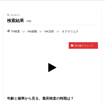
PQQ
PRP療法
SEET法
SLE
TESE
Th検査
TORIO検査
TRIO検査
ZyMot
SEARCH
アシストハッチング
アスピリン
アンタゴニスト法
検索結果
39件
アンチエイジング
インスリン抵抗性
イントラリピッド
ウトロゲスタン
エコー
Th検査
or
NK細胞
or
NK活性
or
タクロリムス
エストラーナテープ
エストロゲン
オビドレル
おりもの
カウフマン療法
カウンセリング
空の森クリニック
ガニレスト
カバサール
カフェイン
カルシウムイオノファ
カンジタ
クラミジア
クリニック選び
グレード
クロミッド
クロミフェン
ゴナールエフ
コロナウイルス
コロナワクチン
サウナ
サプリ
サプリメント
シート法
シェーングレン症候群
ショート法
シリンジ法
スクラッチ
ステップアップ
年齢と確率から見る、着床検査の時期は？
ステップダウン
ストレス
スプリット