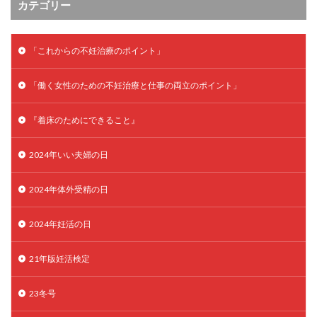
カテゴリー
卵管留血症
卵管通水
卵管造影
卵管造影検査
卵管閉塞
卵胞
卵質
原因不明
双子
「これからの不妊治療のポイント」
反復流産
反復着床不全
受精
受精卵
受精卵凍結
受精率
受精障害
喫煙
培養
「働く女性のための不妊治療と仕事の両立のポイント」
培養士
基礎体温
基礎体温表
変形卵
変性卵
多嚢胞性卵巣症候群
多核受精
『着床のためにできること』
多精子授精
夫婦生活
奇形率
妊娠
2024年いい夫婦の日
妊娠リスク
妊娠初期
妊娠判定
妊娠検査薬
妊娠率
妊娠継続
妊娠継続率
妊活
2024年体外受精の日
妊活クイズ
妊活デビュー
妊活再開
2024年妊活の日
婦人科疾患
子宮
子宮内フローラ
子宮内細菌叢検査
子宮内膜
子宮内膜ポリープ
21年版妊活検定
子宮内膜受容能検査
子宮内膜炎
子宮内膜異型増殖症
子宮内膜症
子宮内膜症性嚢胞
23冬号
子宮卵管造影検査
子宮収縮
子宮外妊娠