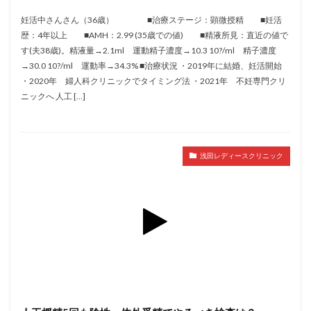
メンタル
モザイク杯
モザイク胚
妊活中さんさん（36歳） ■治療ステージ：顕微授精 ■妊活
ラクトバチルス
ラクトフェリン
ラパロドリリング
歴：4年以上 ■AMH：2.99 (35歳での値) ■精液所見：直近の値で
す(夫38歳)。精液量→2.1ml 運動精子濃度→10.3 10?/ml 精子濃度
リュープリン
リュープロレリン注射
ルトラール
→30.0 10?/ml 運動率→34.3% ■治療状況 ・2019年に結婚、妊活開始
レコベル
レトロゾール
レルミナ
・2020年 婦人科クリニックでタイミング法 ・2021年 不妊専門クリ
ロバートソン
ロング法
一般不妊治療
ニックへ 人工 […]
下垂体不全
不妊
不妊検査
不妊治療
不妊治療後の過ごし方
不妊症
不妊鍼灸
不整脈
不正出血
不眠
不育症
浅田レディースクリニック
不育症検査
両側卵管切除術
両卵管閉塞
中絶
中隔子宮
主治医変更
乏精子症
乳がん
乳酸菌
二人目不妊
二人目妊活
二段階胚移植
亜急性甲状腺炎
亜鉛
人工授精
低AMH
低グレード胚
低体重
低刺激
低年齢
低温期
体づくり
体外受精
体質改善
体重増加
体重管理
体験談
保険診療