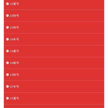
23夏号
子宮奇形
子宮後屈
子宮筋腫
子宮筋腫，妊活クイズ
子宮腺筋症
子宮鏡検査
23秋号
射精障害
屈折
帝王切開
帝王切開瘢痕症候群
後屈子宮
性交渉
性交障害
性感染症
23秋号
性行為
慢性子宮内膜炎
成熟卵
抗TPO抗体
24冬号
抗うつ剤
抗カルジオリピン抗体
抗セントロメア抗体
抗リン脂質抗体
抗核抗体
24夏号
抗生剤
抗精子抗体
抗酸化成分
排卵
排卵予定日
排卵出血
排卵刺激
排卵周期
24春号
排卵周期法
排卵日
排卵日検査薬
排卵検査薬
24秋号
排卵痛
排卵誘発
排卵誘発剤
排卵誘発法
排卵障害
採卵
採卵後の過ごし方
採卵数
25冬号
採精
断乳
新鮮卵子
新鮮精子
25夏号
新鮮胚移植
早期卵巣不全
早発卵巣不全
更年期
月経不順
月経周期
月経困難