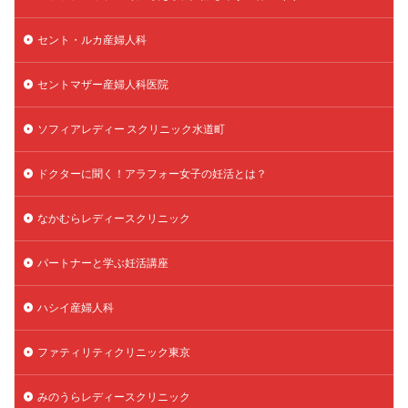
陽性反応
顕微
顕微授精
風疹
食事
セント・ルカ産婦人科
食生活
養子縁組
骨盤腹膜炎
高AMH
高FSH
高プロラクチン血症
高刺激
高年齢
セントマザー産婦人科医院
高温期
高齢
高齢出産
黄体ホルモン
ソフィアレディー スクリニック水道町
黄体化未破裂卵胞
黄体未破裂化卵胞
黄体機能不全
黄体補充
ドクターに聞く！アラフォー女子の妊活とは？
検索
なかむらレディースクリニック
パートナーと学ぶ妊活講座
ハシイ産婦人科
ファティリティクリニック東京
みのうらレディースクリニック