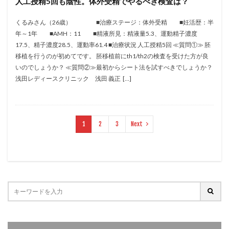
人工授精5回も陰性。体外受精でやるべき検査は？
保険適用
偽嚢胞
偽閉経療法
くるみさん（26歳） ■治療ステージ：体外受精 ■妊活歴：半
先天性甲状腺機能低下症
先進医療
免疫異常
年～1年 ■AMH：11 ■精液所見：精液量5.3、運動精子濃度
内膜スクラッチ
再発率
再開
凍結卵
17.5、精子濃度28.5、運動率61.4 ■治療状況 人工授精5回 ≪質問①≫ 胚
凍結卵子
凍結卵移送
凍結精子
凍結胚
移植を行うのが初めてです。 胚移植前にth1/th2の検査を受けた方が良
いのでしょうか？ ≪質問②≫最初からシート法を試すべきでしょうか？
凍結胚盤胞
凍結胚移植
凍結胚移植移植
浅田レディースクリニック 浅田 義正 […]
出産リスク
出産後
出血性黄体
分割胚
分割胚凍結
初期胚
初期胚凍結
初期胚移植
初診
刺激周期
刺激方法
刺激法
1
2
3
Next
前核期凍結
副作用
化学流産
医療保険
卵の数
卵の質
卵の輸送
卵子
卵子の老化
卵子の質
卵子凍結
卵子提供
卵巣
卵巣の吊り上げ
卵巣刺激
卵巣嚢腫
卵巣多孔
卵巣年齢
卵巣機能
卵巣機能不全
卵巣機能低下
卵巣過剰刺激症候群
卵管
卵管切除
卵管卵巣膿瘍
卵管水腫
卵管狭窄