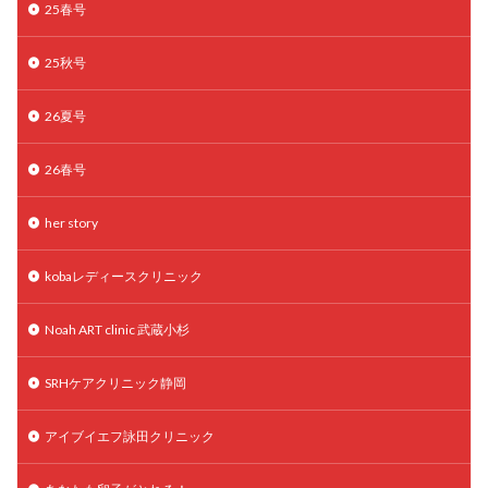
25春号
月経痛
未成熟卵
未熟卵
染色体検査
染色体異常
栄養素
桑実胚移植
検査
25秋号
橋本病
機能性不妊
正常形態率
正常胚
26夏号
正常胚率
死産
治療のやめ時
治療計画
流産
流産対策
温活
漢方
無排卵
26春号
無月経
無痛分娩
無精子症
無頭蓋症
生活習慣
生理
生理不順
生理周期
her story
生理痛
産み分け 妊活クイズ
甲状腺
kobaレディースクリニック
甲状腺ホルモン
甲状腺機能不全
男性ホルモン
男性不妊
病院選び
痛み
瘢痕症候群
Noah ART clinic 武蔵小杉
着床
着床の検査
着床の窓
着床不全
着床前診断
着床率
着床痛
着床障害
SRHケアクリニック静岡
睡眠薬
禁欲
移植
移植のタイミング
アイブイエフ詠田クリニック
移植周期
移植後
移植後の過ごし方
移植時期
稽留流産
空胞
筋膜下筋腫
粘膜下筋腫