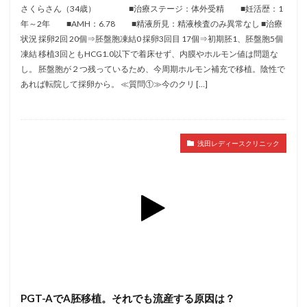
セカンドオピニオン
セックスレス
ダイエット
さくらさん（34歳） ■治療ステージ：体外受精 ■妊活歴：1
年～2年 ■AMH：6.78 ■精液所見：精液検査のみ異常なし ■治療
タイミング法
タイムラプス
ダイレクト分割
状況 採卵2回 20個⇒胚盤胞凍結0 採卵3回目 17個⇒初期胚1、胚盤胞5個
タクロリムス
チョコレート嚢胞
チラーヂン
凍結 移植3回ともHCG1.0以下で着床せず、内膜やホルモン値は問題な
トリオ検査
トリソミー
ネフローゼ症候群
し。 胚盤胞が２つ残っているため、今周期ホルモン補充で移植。陰性で
あれば転院して採卵から。 ≪質問①≫今のクリ […]
ビタミンC
ビタミンD
ピックアップ障害
ビブラマイシン
ピル
フーナーテスト
フェマーラ
フォリスチム
ブセレリン点鼻薬
浅田レディースクリニック
ブライダルチェック
フラグメント
プラセンタ
プラノバール
プラバノール
ふりかけ法
プレコンセプション
プレドニン
プレマリン
プログラフ
プロゲステロン
プロテイン
プロバイオティクス
プロラクチン
ホルモン値
ホルモン投与
ホルモン注射
ホルモン補充周期
ホルモン補充法
ホルモン補充療法
マイクロポリープ
マルチビタミン
ミトコンドリア
PGT-AでA胚移植。それでも流産する原因は？