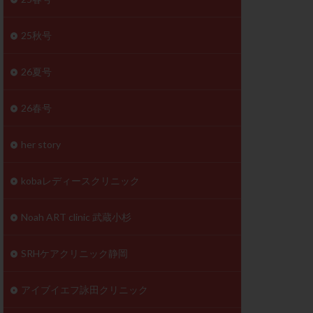
体
成分
排卵
25秋号
検査薬
26夏号
早期卵巣不全
26春号
未熟卵
正常形態率
her story
温活
漢方
理不順
生理周期
kobaレディースクリニック
性ホルモン
着床不全
Noah ART clinic 武蔵小杉
タイミング
SRHケアクリニック静岡
筋腫
粘膜下筋腫
精神安定剤
アイブイエフ詠田クリニック
下血腫