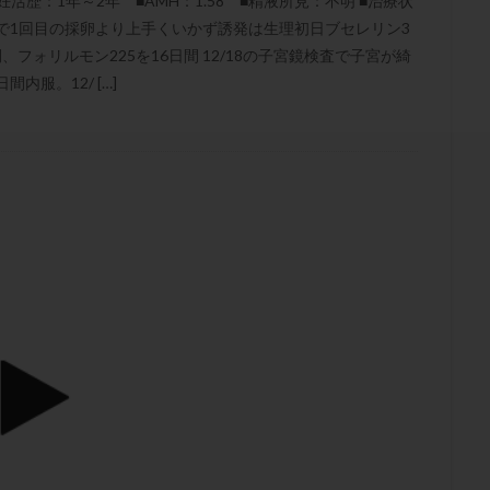
活歴：1年～2年 ■AMH：1.58 ■精液所見：不明 ■治療状
結卵移送
凍結精子
凍結胚
凍結胚盤胞
凍結胚移植
凍結
のみで1回目の採卵より上手くいかず誘発は生理初日ブセレリン3
出産後
出血性黄体
分割胚
分割胚凍結
初期胚
初期胚凍
フォリルモン225を16日間 12/18の子宮鏡検査で子宮が綺
期
刺激方法
刺激法
前核期凍結
副作用
化学流産
内服。12/ […]
輸送
卵子
卵子の老化
卵子の質
卵子凍結
卵子提供
卵巣刺激
卵巣嚢腫
卵巣多孔
卵巣年齢
卵巣機能
卵
卵巣過剰刺激症候群
卵管
卵管切除
卵管卵巣膿瘍
卵管水腫
卵管通水
卵管造影
卵管造影検査
卵管閉塞
卵胞
卵質
産
反復着床不全
受精
受精卵
受精卵凍結
受精率
基礎体温
基礎体温表
変形卵
変性卵
多嚢胞性卵巣症候
夫婦生活
奇形率
妊娠
妊娠リスク
妊娠初期
妊娠判定
継続
妊娠継続率
妊活
妊活クイズ
妊活デビュー
妊活再
フローラ
子宮内細菌叢検査
子宮内膜
子宮内膜ポリープ
子宮
子宮内膜異型増殖症
子宮内膜症
子宮内膜症性嚢胞
子宮卵管造影検
子宮奇形
子宮後屈
子宮筋腫
子宮筋腫，妊活クイズ
子宮腺筋
折
帝王切開
帝王切開瘢痕症候群
後屈子宮
性交渉
性交