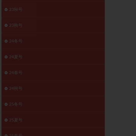
胚移植移植
23秋号
結
初期胚移植
医療保険
卵の数
23秋号
卵巣
巣機能不全
24冬号
卵管狭窄
原因不明
24夏号
受精障害
喫煙
24春号
群
多核受精
妊娠検査薬
24秋号
開
婦人科疾患
内膜受容能検査
25冬号
査
子宮収縮
25夏号
症
子宮鏡検査
障害
性感染症
25春号