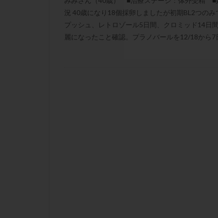
みみさん（40歳） ■治療ステージ：体外受精 ■妊
凍結卵子
凍
況 40歳になり18個採卵しましたが初期BL2つ
出産リスク
プッシュ、レトロゾール5日間、クロミッド14日間、
初診
刺激周
麗になったこと確認。プラノバールを12/18から7日間
卵の質
卵の
卵巣の吊り上げ
卵巣機能低下
卵管留血症
双子
反復流
培養
培養士
多精子授精
妊娠率
妊娠
子宮
子宮内
子宮内膜炎
子宮外妊娠
射精障害
屈