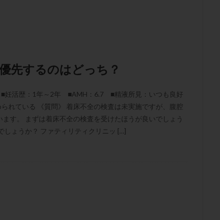
子宮内膜炎
成熟卵
抗TPO抗体
抗うつ剤
抗カルジオリピン抗
体
抗リン脂質抗体
抗核抗体
抗生剤
抗精子抗体
抗酸化
排卵出血
排卵刺激
排卵周期
排卵周期法
排卵日
排卵日
排卵痛
排卵誘発
排卵誘発剤
排卵誘発法
排卵障害
採卵
採卵数
採精
断乳
新鮮卵子
新鮮精子
新鮮胚移植
、優先するのはどっち？
更年期
月経不順
月経周期
月経困難
月経痛
未成熟卵
染色体異常
栄養素
桑実胚移植
検査
橋本病
機能性不妊
妊活歴：1年～2年 ■AMH：6.7 ■精液所見：いつも良好
められている 《質問》 着床不全の検査は未実施ですが、腹腔
胚率
死産
治療のやめ時
治療計画
流産
流産対策
います。 まずは着床不全の検査を受けたほうが良いでしょう
経
無痛分娩
無精子症
無頭蓋症
生活習慣
生理
生
しょうか？ ファティリティクリニッ […]
分け 妊活クイズ
甲状腺
甲状腺ホルモン
甲状腺機能不全
男
院選び
痛み
瘢痕症候群
着床
着床の検査
着床の窓
着床率
着床痛
着床障害
睡眠薬
禁欲
移植
移植の
植後
移植後の過ごし方
移植時期
稽留流産
空胞
筋膜下
質
精子凍結
精子提供
精子減少症
精子無力症
精液検査
糖質
経血量
経過措置
絨毛染色体検査
絨毛組織
絨毛膜