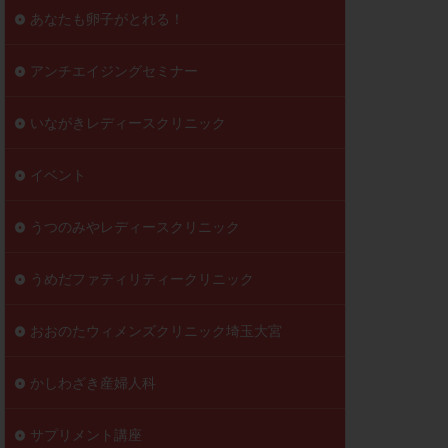
到達率
あなたも卵子がとれる！
自己注射
好胚盤胞
葉酸
アンチエイジングセミナー
透明帯除去培養
いながきレディースクリニック
伝子異常
顕微
顕微授精
イベント
ラクチン血症
胞
うつのみやレディースクリニック
うめだファティリティークリニック
おおのたウィメンズクリニック埼玉大宮
かしわざき産婦人科
サプリメント講座