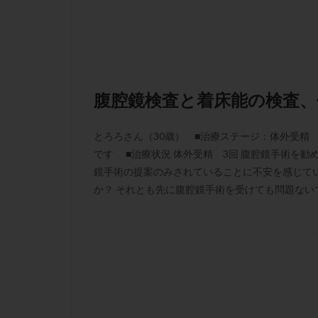
性行為
慢性
抗セントロメア抗
排卵予定日
排卵検査薬
採卵後の過ごし方
腹腔鏡検査と着床能の検査
早発卵巣不全
染色体検査
とろろさん（30歳） ■治療ステージ：体外受精 ■
です ■治療状況 体外受精 3回 腹腔鏡手術を勧
正常胚
正常
鏡手術の提案のみされていることに不安を感じて
無排卵
無月
か？ それとも先に腹腔鏡手術を受けても問題ないで
生理痛
産み
男性不妊
病
着床前診断
移植周期
移
精子
精子の
精索静脈瘤