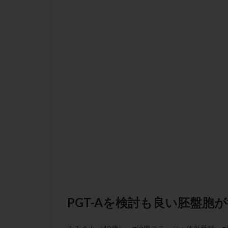
チラーヂン
ピックアップ障害
ブセレリン点鼻薬
ふりかけ法
プロテイン
ホルモン補充周期
ミトコンドリア
ラパロドリリング
レルミナ
ロ
不妊治療後の過ご
両側卵管切除術
二人目不妊
低グレード胚
PGT-Aを検討も良い胚盤
体重増加
体
先天性甲状腺機能