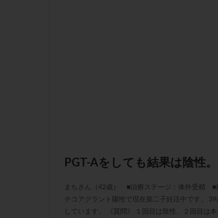
肝機能障害
胚盤胞移植
自然周期
自
融解方法
血
通院
通院回
遺残卵胞
遺
風疹
食事
高刺激
高年
黄体未破裂化卵胞
PGT-Aをしても結果は陰性
まちさん（42歳） ■治療ステージ：体外受精 ■
チコアグラント陽性で現在第二子妊活中です。 39
しています。 《質問》 １回目は陰性、２回目は本