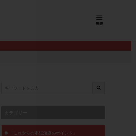
AID
ALICE
EndomeTRIO検査
L-カルニチン
OHSS
P4
PMS
PPOS法
査
ZyMot
ン抵抗性
オビドレル
イン
ロミッド
リ
クラッチ
カテゴリー
セックスレス
ョコレート嚢胞
「これからの不妊治療のポイント」