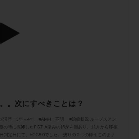
肥満
胎嚢
胎盤ポリープ
胚
胚培養
胚盤胞
胚盤胞
胚移植
腹腔鏡手術
腹腔鏡検査
膣内射精障害
膿精液症
然妊娠
自然排卵周期
自然移植周期
自費診療
良好胚
良
流改善
視床下部
貧血
貯卵
費用
転座
転院
数
通院頻度
連続採卵
運動
過分割胚
過食嘔吐
遺
残胎盤
里親
閉塞性無精子症
閉経
陰性
陽性反応
食生活
養子縁組
骨盤腹膜炎
高AMH
高FSH
高プロ
齢
高温期
高齢
高齢出産
黄体ホルモン
黄体化未破裂卵
黄体機能不全
黄体補充
検索
。。。次にすべきことは？
妊活歴：3年～4年 ■AMH：不明 ■治療状況 ループスアン
歳の時に採卵したPGT-A済みの卵が４個あり、11月から移植
日判定日にて、hCG9.0でした。 残りの２つの卵をこのまま