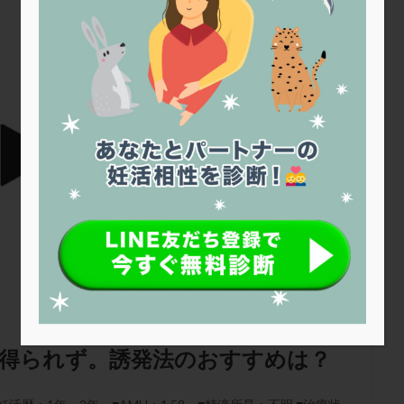
トリオ検査
トリソミー
ネフローゼ症候群
ビタミンC
ビタミ
ビブラマイシン
ピル
フーナーテスト
フェマーラ
フォ
ブライダルチェック
フラグメント
プラセンタ
プラノバール
プレコンセプション
プレドニン
プレマリン
プログラフ
プロ
プロバイオティクス
プロラクチン
ホルモン値
ホルモン投与
ホルモン補充法
ホルモン補充療法
マイクロポリープ
マルチ
メンタル
モザイク杯
モザイク胚
ラクトバチルス
ラクト
リュープリン
リュープロレリン注射
ルトラール
レコベル
バートソン
ロング法
一般不妊治療
下垂体不全
不妊
不
し方
不妊症
不妊鍼灸
不整脈
不正出血
不眠
不育
両卵管閉塞
中絶
中隔子宮
主治医変更
乏精子症
乳
二人目妊活
二段階胚移植
亜急性甲状腺炎
亜鉛
人工授精
低体重
低刺激
低年齢
低温期
体づくり
体外受精
胞が得られず。誘発法のおすすめは？
重管理
体験談
保険診療
保険適用
偽嚢胞
偽閉経療法
低下症
先進医療
免疫異常
内膜スクラッチ
再発率
再開