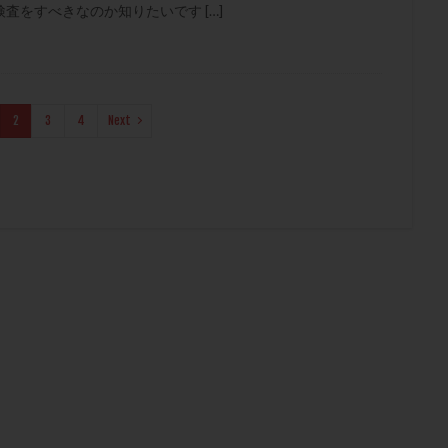
をすべきなのか知りたいです […]
2
3
4
Next