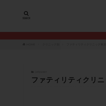
20代
22冬
AMH
ART
ERA
ERA検
LH
LUF
PCO
PCOS
PQQ
PRP療
HOME
クリニック別
ファティリティクリニック東京 
アシストハッチン
イントラリピッド
おりもの
カ
カルシウムイオノ
CATEGORY
ファティリティクリニ
クロミフェン
サプリメント
ステップアップ
ダイエット