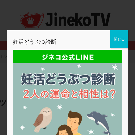
2人目妊活
2個戻し
2個移植
30代
3個移植
40代
BMI
CD138
DC胚
DFI
DHEA
E2
EMMA
査
ERPeak
FSH
FST
FTカテーテル
hCG
IMSI
MD-TESE
MRワクチン
MTHFR
NIPT
NK活性
NK細胞
閉じる
妊活どうぶつ診断
PCOS，妊活クイズ
PCPS
PFC-FD療法
PGT-A
PICSI
法
SEET法
SLE
TESE
Th検査
TORIO検査
TRIO検
(ページ2)
グ
アスピリン
アンタゴニスト法
アンチエイジング
インスリ
ウトロゲスタン
エコー
エストラーナテープ
エストロゲン
ウフマン療法
カウンセリング
ガニレスト
カバサール
カフェ
ファ
カンジタ
クラミジア
クリニック選び
グレード
ク
ック東京
ゴナールエフ
コロナウイルス
コロナワクチン
サウナ
サプ
シート法
シェーングレン症候群
ショート法
シリンジ法
ス
ステップダウン
ストレス
スプリット
セカンドオピニオン
タイミング法
タイムラプス
ダイレクト分割
タクロリムス
チ