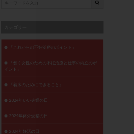
ンD
リスチム
プラバノール
カテゴリー
ゲステロン
ホルモン注射
ビタミン
「これからの不妊治療のポイント」
フェリン
「働く女性のための不妊治療と仕事の両立のポ
レトロゾール
イント」
妊検査
不妊治療
症
不育症検査
『着床のためにできること』
がん
乳酸菌
低AMH
2024年いい夫婦の日
体質改善
2024年体外受精の日
凍結卵
2024年妊活の日