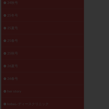
体
24秋号
成分
排卵
25冬号
検査薬
25夏号
早期卵巣不全
未熟卵
25春号
正常形態率
温活
漢方
25秋号
理不順
生理周期
26夏号
性ホルモン
着床不全
26春号
タイミング
筋腫
粘膜下筋腫
her story
精神安定剤
kobaレディースクリニック
下血腫