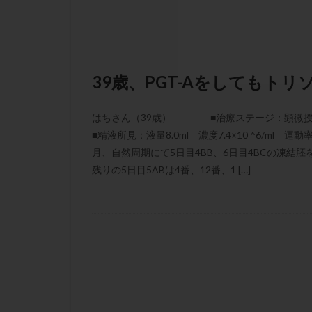
凍結卵子
凍
出産リスク
初診
刺激周
卵の質
卵の
39歳、PGT-Aをしてもト
卵巣の吊り上げ
卵巣機能低下
はちさん（39歳） ■治療ステージ：顕微授精 
卵管留血症
■精液所見：液量8.0ml 濃度7.4×10 ^6/ml 
双子
反復流
月、自然周期にて5日目4BB、6日目4BCの凍結胚を
残りの5日目5ABは4番、12番、1 […]
培養
培養士
多精子授精
妊娠率
妊娠
子宮
子宮内
子宮内膜炎
子宮外妊娠
射精障害
屈