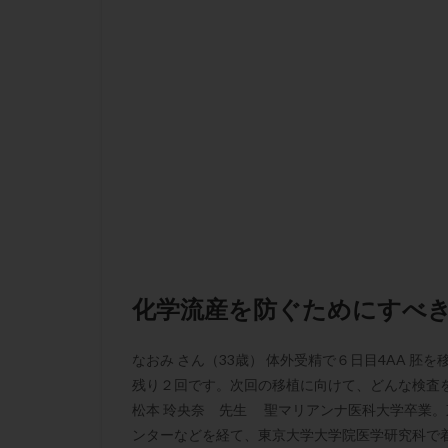
性行為
慢性
抗セントロメア抗
排卵予定日
排卵検査薬
採卵後の過ごし方
早発卵巣不全
染色体検査
正常胚
正常
無排卵
無月
生理痛
産み
化学流産を防ぐためにすべ
男性不妊
病
着床前診断
なおみ さん（33歳） 体外受精で６日目4AA 
移植周期
移
残り２回です。次回の移植に向けて、どんな検査を
精子
精子の
松本 玲央奈 先生 聖マリアンナ医科大学卒業
精索静脈瘤
ンターなどを経て、東京大学大学院医学研究科で着