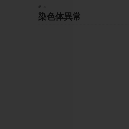
チラーヂン
TAG
ピックアップ障害
染色体異常
ブセレリン点鼻薬
ふりかけ法
プロテイン
ホルモン補充周期
ミトコンドリア
ラパロドリリング
レルミナ
ロ
不妊治療後の過ご
両側卵管切除術
二人目不妊
低グレード胚
体重増加
体
先天性甲状腺機能