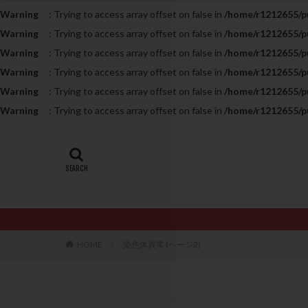
Warning
: Trying to access array offset on false in
/home/r1212655/pu
20代
22冬
Warning
: Trying to access array offset on false in
/home/r1212655/pu
AMH
ART
Warning
: Trying to access array offset on false in
/home/r1212655/pu
ERA
ERA検
Warning
: Trying to access array offset on false in
/home/r1212655/pu
LH
LUF
Warning
: Trying to access array offset on false in
/home/r1212655/pu
PCO
PCOS
Warning
: Trying to access array offset on false in
/home/r1212655/pu
PQQ
PRP療
アシストハッチン
イントラリピッド
おりもの
カ
カルシウムイオノ
クロミフェン
HOME
染色体異常 (ページ2)
サプリメント
ステップアップ
ダイエット