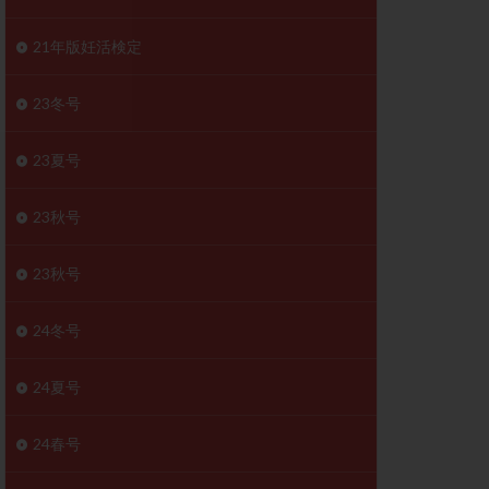
胚移植移植
結
初期胚移植
21年版妊活検定
医療保険
卵の数
23冬号
卵巣
巣機能不全
23夏号
卵管狭窄
原因不明
23秋号
受精障害
喫煙
群
多核受精
23秋号
妊娠検査薬
24冬号
開
婦人科疾患
内膜受容能検査
24夏号
査
子宮収縮
症
子宮鏡検査
24春号
障害
性感染症