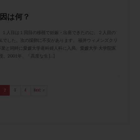
因は何？
ます。１人目は１回目の移植で妊娠・出産できたのに、２人目の
IU/mLでした。次の採卵に不安があります。 福井ウィメンズクリ
卒業と同時に愛媛大学産科婦人科に入局。愛媛大学 大学院医
2001年、「高度な生 […]
2
3
4
Next