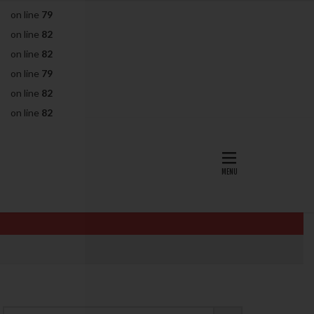
on line
79
AID
ALICE
on line
82
EndomeTRIO検査
on line
82
L-カルニチン
on line
79
OHSS
P4
on line
82
PMS
PPOS法
on line
82
査
ZyMot
ン抵抗性
オビドレル
イン
ロミッド
リ
クラッチ
セックスレス
ョコレート嚢胞