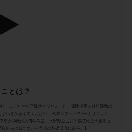
子宮内膜炎
成熟卵
抗TPO抗体
抗うつ剤
抗カルジオリピン抗
体
抗リン脂質抗体
抗核抗体
抗生剤
抗精子抗体
抗酸化
排卵出血
排卵刺激
排卵周期
排卵周期法
排卵日
排卵日
排卵痛
排卵誘発
排卵誘発剤
排卵誘発法
排卵障害
採卵
採卵数
採精
断乳
新鮮卵子
新鮮精子
新鮮胚移植
更年期
月経不順
月経周期
月経困難
月経痛
未成熟卵
染色体異常
栄養素
桑実胚移植
検査
橋本病
機能性不妊
胚率
死産
治療のやめ時
治療計画
流産
流産対策
経
無痛分娩
無精子症
無頭蓋症
生活習慣
生理
生
分け 妊活クイズ
甲状腺
甲状腺ホルモン
甲状腺機能不全
男
きことは？
院選び
痛み
瘢痕症候群
着床
着床の検査
着床の窓
着床率
着床痛
着床障害
睡眠薬
禁欲
移植
移植の
胚を移植しましたが化学流産となりました。保険適用の移植回数は
植後
移植後の過ごし方
移植時期
稽留流産
空胞
筋膜下
すべきか教えてください。 松本レディースIVFクリニック
質
精子凍結
精子提供
精子減少症
精子無力症
精液検査
。東京大学産婦人科学教室、長野県立こども病院総合周産期セ
糖質
経血量
経過措置
絨毛染色体検査
絨毛組織
絨毛膜
床外来に就きながら着床の基礎研究に従事。 […]