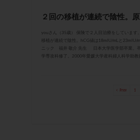
２回の移植が連続で陰性。原
youさん（35歳） 保険で２人目治療をしてい
移植が連続で陰性。hCG値は18mIU/mLと23m
ニック 福井 敬介 先生 日本大学医学部卒業。
学専攻科修了。2000年愛媛大学産科婦人科学助教授。
Prev
1