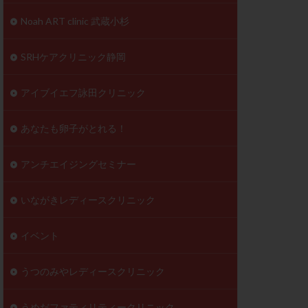
到達率
Noah ART clinic 武蔵小杉
自己注射
好胚盤胞
葉酸
SRHケアクリニック静岡
透明帯除去培養
伝子異常
アイブイエフ詠田クリニック
顕微
顕微授精
あなたも卵子がとれる！
ラクチン血症
胞
アンチエイジングセミナー
いながきレディースクリニック
イベント
うつのみやレディースクリニック
うめだファティリティークリニック