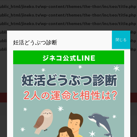
blic_html/jineko.tv/wp-content/themes/the-thor/inc/seo/title.php
2人目妊活
2個戻し
2個移植
30代
3個移植
40代
blic_html/jineko.tv/wp-content/themes/the-thor/inc/seo/title.php
BMI
CD138
DC胚
DFI
DHEA
E2
EMMA
blic_html/jineko.tv/wp-content/themes/the-thor/inc/seo/title.php
査
ERPeak
FSH
FST
FTカテーテル
hCG
IMSI
blic_html/jineko.tv/wp-content/themes/the-thor/inc/seo/title.php
MD-TESE
MRワクチン
MTHFR
NIPT
NK活性
NK細胞
閉じる
blic_html/jineko.tv/wp-content/themes/the-thor/inc/seo/title.php
妊活どうぶつ診断
PCOS，妊活クイズ
PCPS
PFC-FD療法
PGT-A
PICSI
blic_html/jineko.tv/wp-content/themes/the-thor/inc/seo/title.php
法
SEET法
SLE
TESE
Th検査
TORIO検査
TRIO検
グ
アスピリン
アンタゴニスト法
アンチエイジング
インスリ
ウトロゲスタン
エコー
エストラーナテープ
エストロゲン
ウフマン療法
カウンセリング
ガニレスト
カバサール
カフェ
ファ
カンジタ
クラミジア
クリニック選び
グレード
ク
ゴナールエフ
コロナウイルス
コロナワクチン
サウナ
サプ
シート法
シェーングレン症候群
ショート法
シリンジ法
ス
ステップダウン
ストレス
スプリット
セカンドオピニオン
タイミング法
タイムラプス
ダイレクト分割
タクロリムス
チ