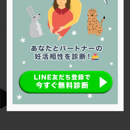
トリオ検査
トリソミー
ネフローゼ症候群
ビタミンC
ビタミ
ビブラマイシン
ピル
フーナーテスト
フェマーラ
フォ
ブライダルチェック
フラグメント
プラセンタ
プラノバール
プレコンセプション
プレドニン
プレマリン
プログラフ
プロ
プロバイオティクス
プロラクチン
ホルモン値
ホルモン投与
ホルモン補充法
ホルモン補充療法
マイクロポリープ
マルチ
セントマザー産婦人科医院
メンタル
モザイク杯
モザイク胚
ラクトバチルス
ラクト
リュープリン
リュープロレリン注射
ルトラール
レコベル
バートソン
ロング法
一般不妊治療
下垂体不全
不妊
不
し方
不妊症
不妊鍼灸
不整脈
不正出血
不眠
不育
両卵管閉塞
中絶
中隔子宮
主治医変更
乏精子症
乳
二人目妊活
二段階胚移植
亜急性甲状腺炎
亜鉛
人工授精
低体重
低刺激
低年齢
低温期
体づくり
体外受精
重管理
体験談
保険診療
保険適用
偽嚢胞
偽閉経療法
低下症
先進医療
免疫異常
内膜スクラッチ
再発率
再開