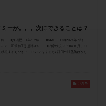
結卵移送
凍結精子
凍結胚
凍結胚盤胞
凍結胚移植
凍結
出産後
出血性黄体
分割胚
分割胚凍結
初期胚
初期胚凍
期
刺激方法
刺激法
前核期凍結
副作用
化学流産
輸送
卵子
卵子の老化
卵子の質
卵子凍結
卵子提供
リソミーが。。。次にできることは？
卵巣刺激
卵巣嚢腫
卵巣多孔
卵巣年齢
卵巣機能
卵
卵巣過剰刺激症候群
卵管
卵管切除
卵管卵巣膿瘍
卵管水腫
■妊活歴：1年〜2年 ■AMH：0.73(2024年7月)
卵管通水
卵管造影
卵管造影検査
卵管閉塞
卵胞
卵質
運動率26％ 正常精子形態率3％ ■治療状況 2024年10月、11
産
反復着床不全
受精
受精卵
受精卵凍結
受精率
移植するもhcg ０。 PGT-AをするもC評価の胚盤胞ばかり、
基礎体温
基礎体温表
変形卵
変性卵
多嚢胞性卵巣症候
夫婦生活
奇形率
妊娠
妊娠リスク
妊娠初期
妊娠判定
継続
妊娠継続率
妊活
妊活クイズ
妊活デビュー
妊活再
フローラ
子宮内細菌叢検査
子宮内膜
子宮内膜ポリープ
子宮
25秋号
子宮内膜異型増殖症
子宮内膜症
子宮内膜症性嚢胞
子宮卵管造影検
子宮奇形
子宮後屈
子宮筋腫
子宮筋腫，妊活クイズ
子宮腺筋
折
帝王切開
帝王切開瘢痕症候群
後屈子宮
性交渉
性交