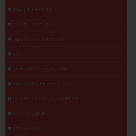
精子
精子の質
精子凍結
精子提供
あなたも卵子がとれる！
精子減少症
精子無力症
精液検査
精神安定剤
アンチエイジングセミナー
精索静脈瘤
糖質
経血量
経過措置
絨毛染色体検査
絨毛組織
絨毛膜下血腫
いながきレディースクリニック
肝機能障害
肥満
胎嚢
胎盤ポリープ
胚
胚培養
胚盤胞
胚盤胞到達率
胚盤胞移植
イベント
胚移植
腹腔鏡手術
腹腔鏡検査
膣内射精障害
うつのみやレディースクリニック
膿精液症
自己注射
自然周期
自然妊娠
自然排卵周期
自然移植周期
自費診療
良好胚
うめだファティリティークリニック
良好胚盤胞
葉酸
融解方法
血流改善
視床下部
貧血
貯卵
費用
転座
おおのたウィメンズクリニック埼玉大宮
転院
透明帯除去培養
通院
通院回数
かしわざき産婦人科
通院頻度
連続採卵
運動
過分割胚
過食嘔吐
遺伝子異常
遺残卵胞
遺残胎盤
サプリメント講座
里親
閉塞性無精子症
閉経
陰性