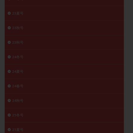
子宮奇形
子宮後屈
子宮筋腫
23夏号
子宮筋腫，妊活クイズ
子宮腺筋症
子宮鏡検査
射精障害
屈折
帝王切開
帝王切開瘢痕症候群
23秋号
後屈子宮
性交渉
性交障害
性感染症
性行為
慢性子宮内膜炎
成熟卵
抗TPO抗体
23秋号
抗うつ剤
抗カルジオリピン抗体
24冬号
抗セントロメア抗体
抗リン脂質抗体
抗核抗体
抗生剤
抗精子抗体
抗酸化成分
排卵
24夏号
排卵予定日
排卵出血
排卵刺激
排卵周期
排卵周期法
排卵日
排卵日検査薬
排卵検査薬
24春号
排卵痛
排卵誘発
排卵誘発剤
排卵誘発法
24秋号
排卵障害
採卵
採卵後の過ごし方
採卵数
採精
断乳
新鮮卵子
新鮮精子
25冬号
新鮮胚移植
早期卵巣不全
早発卵巣不全
25夏号
更年期
月経不順
月経周期
月経困難