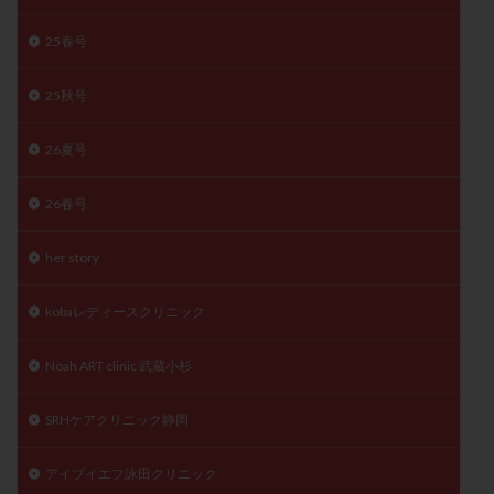
月経痛
未成熟卵
未熟卵
染色体検査
25春号
染色体異常
栄養素
桑実胚移植
検査
橋本病
機能性不妊
正常形態率
正常胚
25秋号
正常胚率
死産
治療のやめ時
治療計画
26夏号
流産
流産対策
温活
漢方
無排卵
無月経
無痛分娩
無精子症
無頭蓋症
26春号
生活習慣
生理
生理不順
生理周期
生理痛
産み分け 妊活クイズ
甲状腺
her story
甲状腺ホルモン
甲状腺機能不全
男性ホルモン
kobaレディースクリニック
男性不妊
病院選び
痛み
瘢痕症候群
着床
着床の検査
着床の窓
着床不全
Noah ART clinic 武蔵小杉
着床前診断
着床率
着床痛
着床障害
睡眠薬
禁欲
移植
移植のタイミング
SRHケアクリニック静岡
移植周期
移植後
移植後の過ごし方
移植時期
アイブイエフ詠田クリニック
稽留流産
空胞
筋膜下筋腫
粘膜下筋腫