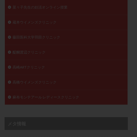
菜々子先生の妊活オンライン授業
蔵本ウイメンズクリニック
藤田医科大学羽田クリニック
醍醐渡辺クリニック
高崎ARTクリニック
高橋ウイメンズクリニック
麻布モンテアール レディースクリニック
メタ情報