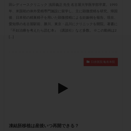
セカンドオピニオン
セックスレス
ダイエット
田レディースクリニック 浅田義正 先生 名古屋大学医学部卒業。1993
年、米国初の体外受精専門施設に留学し、主に顕微授精を研究。帰国
タイミング法
タイムラプス
ダイレクト分割
後、日本初の精巣精子を用いた顕微授精による妊娠例を報告。現在、
タクロリムス
チョコレート嚢胞
チラーヂン
愛知県の名古屋駅前、勝川、東京・品川にクリニックを開院。著書に
トリオ検査
トリソミー
ネフローゼ症候群
『不妊治療を考えたら読む本』（講談社）など多数。 ※この動画は2
[…]
ビタミンC
ビタミンD
ピックアップ障害
ビブラマイシン
ピル
フーナーテスト
フェマーラ
フォリスチム
ブセレリン点鼻薬
臼井医院 亀有本院
ブライダルチェック
フラグメント
プラセンタ
プラノバール
プラバノール
ふりかけ法
プレコンセプション
プレドニン
プレマリン
プログラフ
プロゲステロン
プロテイン
プロバイオティクス
プロラクチン
ホルモン値
ホルモン投与
ホルモン注射
ホルモン補充周期
ホルモン補充法
ホルモン補充療法
凍結胚移植は産後いつ再開できる？
マイクロポリープ
マルチビタミン
ミトコンドリア