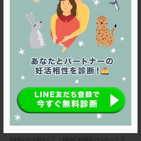
PQQ
PRP療法
SEET法
SLE
TESE
Th検査
TORIO検査
TRIO検査
ZyMot
TAG
アシストハッチング
アスピリン
アンタゴニスト法
凍結胚移植
アンチエイジング
インスリン抵抗性
イントラリピッド
ウトロゲスタン
エコー
エストラーナテープ
エストロゲン
オビドレル
浅田レディースクリニック
おりもの
カウフマン療法
カウンセリング
ガニレスト
カバサール
カフェイン
カルシウムイオノファ
カンジタ
クラミジア
クリニック選び
グレード
クロミッド
クロミフェン
ゴナールエフ
コロナウイルス
コロナワクチン
サウナ
サプリ
サプリメント
シート法
シェーングレン症候群
ショート法
胚移植はどの方法がいい？ 〜新鮮胚と凍結胚はどち
らがいい〜
シリンジ法
スクラッチ
ステップアップ
ステップダウン
ストレス
スプリット
胚移植はどの方法がいい？ 〜新鮮胚と凍結胚はどちらがいい〜 浅