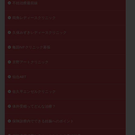
不妊治療最前線
両角レディースクリニック
久保みずきレディースクリニック
亀田IVFクリニック幕張
京野アートクリニック
仙台ART
佐久平エンゼルクリニック
体外受精ってどんな治療？
保険診療内でできる妊娠へのポイント