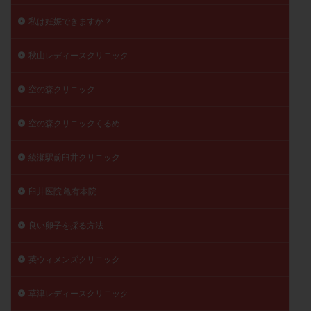
私は妊娠できますか？
秋山レディースクリニック
空の森クリニック
空の森クリニックくるめ
綾瀬駅前臼井クリニック
臼井医院 亀有本院
良い卵子を採る方法
英ウィメンズクリニック
草津レディースクリニック