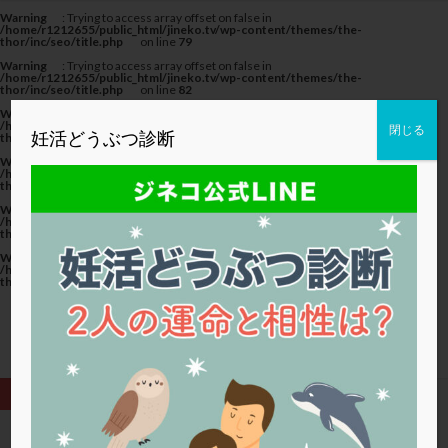
カテゴリー
Warning
: Trying to access array offset on false in
/home/r1212655/public_html/jineko.tv/wp-content/themes/the-
thor/inc/seo/title.php
on line
79
Warning
: Trying to access array offset on false in
/home/r1212655/public_html/jineko.tv/wp-content/themes/the-
thor/inc/seo/title.php
on line
82
Warning
: Trying to access array offset on false in
タグ
/home/r1212655/public_html/jineko.tv/wp-content/themes/the-
閉じる
妊活どうぶつ診断
thor/inc/seo/title.php
on line
82
20代
22冬
2人目妊活
2個戻し
2個移植
Warning
: Trying to access array offset on false in
/home/r1212655/public_html/jineko.tv/wp-content/themes/the-
thor/inc/seo/title.php
on line
79
30代
3個移植
40代
AID
ALICE
Warning
: Trying to access array offset on false in
AMH
ART
BMI
CD138
DC胚
DFI
/home/r1212655/public_html/jineko.tv/wp-content/themes/the-
thor/inc/seo/title.php
on line
82
DHEA
E2
EMMA
EndomeTRIO検査
Warning
: Trying to access array offset on false in
/home/r1212655/public_html/jineko.tv/wp-content/themes/the-
ERA
ERA検査
ERPeak
FSH
FST
thor/inc/seo/title.php
on line
82
FTカテーテル
hCG
IMSI
L-カルニチン
LH
LUF
MD-TESE
MRワクチン
MTHFR
NIPT
NK活性
NK細胞
OHSS
P4
PCO
PCOS
PCOS，妊活クイズ
PCPS
PFC-FD療法
PGT-A
PICSI
PMS
PPOS法
HOME
凍結胚移植 (ページ3)