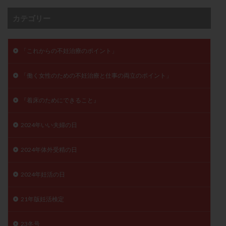
卵管留血症
卵管通水
卵管造影
卵管造影検査
カテゴリー
卵管閉塞
卵胞
卵質
原因不明
双子
反復流産
反復着床不全
受精
受精卵
「これからの不妊治療のポイント」
受精卵凍結
受精率
受精障害
喫煙
培養
培養士
基礎体温
基礎体温表
変形卵
「働く女性のための不妊治療と仕事の両立のポイント」
変性卵
多嚢胞性卵巣症候群
多核受精
多精子授精
夫婦生活
奇形率
妊娠
『着床のためにできること』
妊娠リスク
妊娠初期
妊娠判定
妊娠検査薬
2024年いい夫婦の日
妊娠率
妊娠継続
妊娠継続率
妊活
妊活クイズ
妊活デビュー
妊活再開
2024年体外受精の日
婦人科疾患
子宮
子宮内フローラ
2024年妊活の日
子宮内細菌叢検査
子宮内膜
子宮内膜ポリープ
子宮内膜受容能検査
子宮内膜炎
21年版妊活検定
子宮内膜異型増殖症
子宮内膜症
子宮内膜症性嚢胞
子宮卵管造影検査
子宮収縮
子宮外妊娠
23冬号