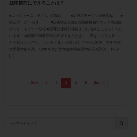
胚移植前にできることは？
保険適用
偽嚢胞
偽閉経療法
先天性甲状腺機能低下症
先進医療
免疫異常
■ニックネーム：るさん（35歳） ■治療ステージ：顕微授精 ■
妊活歴：1年〜2年 ■治療状況 2回目の顕微授精でやっと凍結胚
内膜スクラッチ
再発率
再開
凍結卵
ができ、もうすぐ移植 ■質問① 凍結胚移植までに出来ることを知りた
凍結卵子
凍結卵移送
凍結精子
凍結胚
いです。 ■質問② 顕微授精で妊娠できたときに、気をつけると良いこ
凍結胚盤胞
凍結胚移植
凍結胚移植移植
とを知りたいです。 セント・ルカ産婦人科 宇津宮 隆史 先生 熊本
大学医学部卒業。1988 年九州大学生体防御医学研究所講師、1989
出産リスク
出産後
出血性黄体
分割胚
[…]
分割胚凍結
初期胚
初期胚凍結
初期胚移植
初診
刺激周期
刺激方法
刺激法
前核期凍結
副作用
化学流産
医療保険
Prev
1
2
3
4
5
Next
卵の数
卵の質
卵の輸送
卵子
卵子の老化
卵子の質
卵子凍結
卵子提供
卵巣
卵巣の吊り上げ
卵巣刺激
卵巣嚢腫
卵巣多孔
卵巣年齢
卵巣機能
卵巣機能不全
卵巣機能低下
卵巣過剰刺激症候群
卵管
卵管切除
卵管卵巣膿瘍
卵管水腫
卵管狭窄