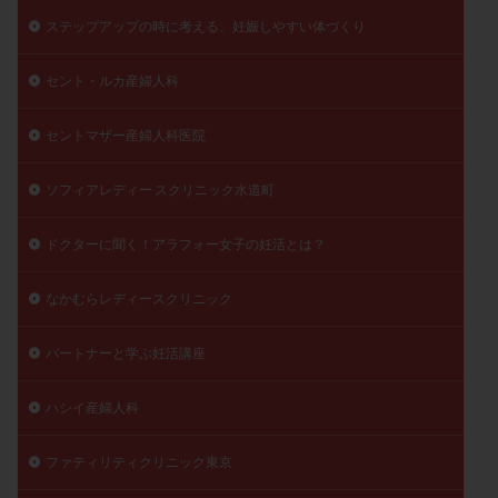
ステップアップの時に考える、妊娠しやすい体づくり
陽性反応
顕微
顕微授精
風疹
食事
食生活
養子縁組
骨盤腹膜炎
高AMH
セント・ルカ産婦人科
高FSH
高プロラクチン血症
高刺激
高年齢
高温期
高齢
高齢出産
黄体ホルモン
セントマザー産婦人科医院
黄体化未破裂卵胞
黄体未破裂化卵胞
黄体機能不全
ソフィアレディー スクリニック水道町
黄体補充
ドクターに聞く！アラフォー女子の妊活とは？
検索
なかむらレディースクリニック
パートナーと学ぶ妊活講座
ハシイ産婦人科
ファティリティクリニック東京