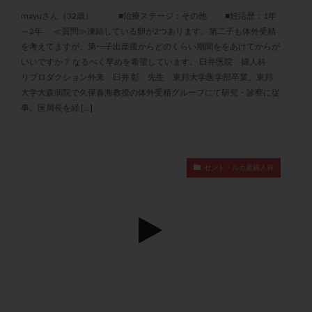
メンタル
モザイク杯
モザイク胚
mayuさん（32歳） ■治療ステージ：その他 ■妊活歴：1年
ラクトバチルス
ラクトフェリン
ラパロドリリング
～2年 ≪質問≫凍結している卵が2つあります。第二子も体外受精
を考えてますが、第一子出産後からどのくらい期間ををあけてからが
リュープリン
リュープロレリン注射
ルトラール
いいですか？ なるべく早めを希望しています。 臼井医院 婦人科
レコベル
レトロゾール
レルミナ
リプロダクション外来 臼井 彰 先生 東邦大学医学部卒業。東邦
大学大森病院で久保春海教授の体外受精グループにて研究・診察に従
ロバートソン
ロング法
一般不妊治療
事。医局長を経 […]
下垂体不全
不妊
不妊検査
不妊治療
不妊治療後の過ごし方
不妊症
不妊鍼灸
不整脈
不正出血
不眠
不育症
セント・ルカ産婦人科
不育症検査
両側卵管切除術
両卵管閉塞
中絶
中隔子宮
主治医変更
乏精子症
乳がん
乳酸菌
二人目不妊
二人目妊活
二段階胚移植
亜急性甲状腺炎
亜鉛
人工授精
低AMH
低グレード胚
低体重
低刺激
低年齢
低温期
体づくり
体外受精
体質改善
体重増加
体重管理
体験談
保険診療