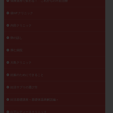
保険適用で変わる！ これからの不妊治療
俵IVFクリニック
内田クリニック
卵の話し
厚仁病院
大島クリニック
妊娠のためにできること
妊活サプリの選び方
妊活基礎講座＜基礎体温表解説編＞
山下レディースクリニック