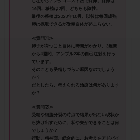
しながらアンタゴニスト法で採卵。採卵は
セカンドオピニオン
セックスレス
ダイエット
16回。移植は2回、どちらも陰性。
タイミング法
タイムラプス
ダイレクト分割
最後の移植は2023年10月。以後は毎回成熟
タクロリムス
チョコレート嚢胞
チラーヂン
卵は採取できるが受精自体が起こらない。
トリオ検査
トリソミー
ネフローゼ症候群
≪質問①≫
ビタミンC
ビタミンD
ピックアップ障害
卵子が育つこと自体に時間がかかり、3週間
ビブラマイシン
ピル
フーナーテスト
から4週間、アンプル2本の自己注射を行っ
フェマーラ
フォリスチム
ブセレリン点鼻薬
ています。
ブライダルチェック
フラグメント
プラセンタ
そのことも受精しづらい原因なのでしょう
か？
プラノバール
プラバノール
ふりかけ法
だとしたら、考えられる治療は何があります
プレコンセプション
プレドニン
プレマリン
か？
プログラフ
プロゲステロン
プロテイン
プロバイオティクス
プロラクチン
ホルモン値
≪質問②≫
受精や細胞分裂の時点で結果が出ない現状か
ホルモン投与
ホルモン注射
ホルモン補充周期
ら抜け出すために、私や夫ができることは何
ホルモン補充法
ホルモン補充療法
でしょうか？
マイクロポリープ
マルチビタミン
ミトコンドリア
行動、精神面、総合的に、お考えをアドバイ