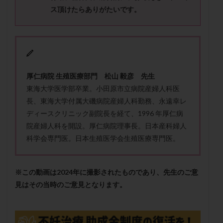
メンタル
モザイク杯
モザイク胚
ス頂けたらありがたいです。
ラクトバチルス
ラクトフェリン
ラパロドリリング
リュープリン
リュープロレリン注射
ルトラール
レコベル
レトロゾール
レルミナ
ロバートソン
ロング法
一般不妊治療
厚仁病院 生殖医療部門 松山 毅彦 先生
下垂体不全
不妊
不妊検査
不妊治療
東海大学医学部卒業。小田原市立病院産婦人科医
不妊治療後の過ごし方
不妊症
不妊鍼灸
長、東海大学付属大磯病院産婦人科勤務、永遠幸レ
不整脈
不正出血
不眠
不育症
ディースクリニック副院長を経て、1996 年厚仁病
院産婦人科を開設。厚仁病院理事長。日本産科婦人
不育症検査
両側卵管切除術
両卵管閉塞
中絶
科学会専門医。日本生殖医学会生殖医療専門医。
中隔子宮
主治医変更
乏精子症
乳がん
乳酸菌
二人目不妊
二人目妊活
二段階胚移植
亜急性甲状腺炎
亜鉛
人工授精
低AMH
※この動画は2024年に撮影されたものであり、先生のご意
見はその当時のご意見となります。
低グレード胚
低体重
低刺激
低年齢
低温期
体づくり
体外受精
体質改善
体重増加
体重管理
体験談
保険診療