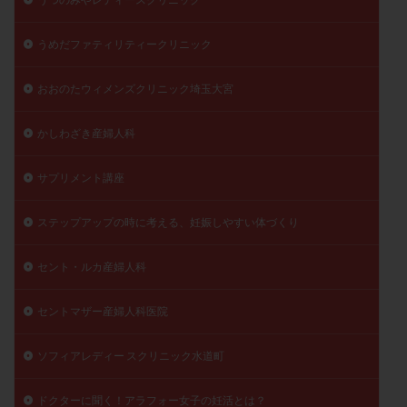
うめだファティリティークリニック
おおのたウィメンズクリニック埼玉大宮
かしわざき産婦人科
サプリメント講座
ステップアップの時に考える、妊娠しやすい体づくり
セント・ルカ産婦人科
セントマザー産婦人科医院
ソフィアレディー スクリニック水道町
ドクターに聞く！アラフォー女子の妊活とは？