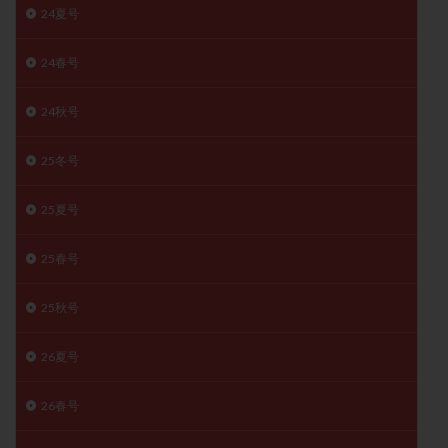
24夏号
精子
精子の質
精子凍結
精子提供
精子減少症
精子無力症
精液検査
精神安定剤
24春号
精索静脈瘤
糖質
経血量
経過措置
24秋号
絨毛染色体検査
絨毛組織
絨毛膜下血腫
肝機能障害
肥満
胎嚢
胎盤ポリープ
胚
25冬号
胚培養
胚盤胞
胚盤胞到達率
胚盤胞移植
胚移植
腹腔鏡手術
腹腔鏡検査
膣内射精障害
25夏号
膿精液症
自己注射
自然周期
自然妊娠
25春号
自然排卵周期
自然移植周期
自費診療
良好胚
良好胚盤胞
葉酸
融解方法
血流改善
25秋号
視床下部
貧血
貯卵
費用
転座
転院
透明帯除去培養
通院
通院回数
26夏号
通院頻度
連続採卵
運動
過分割胚
26春号
過食嘔吐
遺伝子異常
遺残卵胞
遺残胎盤
里親
閉塞性無精子症
閉経
陰性