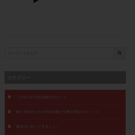
子宮奇形
子宮後屈
子宮筋腫
子宮筋腫，妊活クイズ
子宮腺筋症
子宮鏡検査
射精障害
屈折
帝王切開
帝王切開瘢痕症候群
後屈子宮
性交渉
性交障害
性感染症
性行為
慢性子宮内膜炎
成熟卵
抗TPO抗体
抗うつ剤
抗カルジオリピン抗体
抗セントロメア抗体
抗リン脂質抗体
抗核抗体
抗生剤
抗精子抗体
抗酸化成分
排卵
カテゴリー
排卵予定日
排卵出血
排卵刺激
排卵周期
排卵周期法
排卵日
排卵日検査薬
排卵検査薬
排卵痛
排卵誘発
排卵誘発剤
排卵誘発法
「これからの不妊治療のポイント」
排卵障害
採卵
採卵後の過ごし方
採卵数
「働く女性のための不妊治療と仕事の両立のポイント」
採精
断乳
新鮮卵子
新鮮精子
新鮮胚移植
早期卵巣不全
早発卵巣不全
『着床のためにできること』
更年期
月経不順
月経周期
月経困難