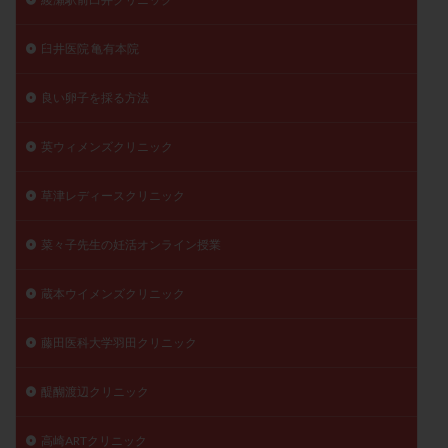
臼井医院 亀有本院
良い卵子を採る方法
英ウィメンズクリニック
草津レディースクリニック
菜々子先生の妊活オンライン授業
蔵本ウイメンズクリニック
藤田医科大学羽田クリニック
醍醐渡辺クリニック
高崎ARTクリニック