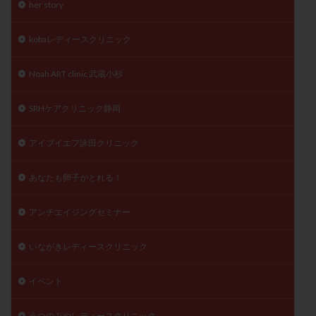
her story
陽性反応
顕微
顕微授精
風疹
食事
食生活
養子縁組
骨盤腹膜炎
高AMH
kobaレディースクリニック
高FSH
高プロラクチン血症
高刺激
高年齢
Noah ART clinic 武蔵小杉
高温期
高齢
高齢出産
黄体ホルモン
黄体化未破裂卵胞
黄体未破裂化卵胞
黄体機能不全
SRHケアクリニック静岡
黄体補充
アイブイエフ詠田クリニック
検索
あなたも卵子がとれる！
アンチエイジングセミナー
いながきレディースクリニック
イベント
うつのみやレディースクリニック