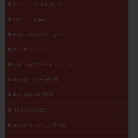
松本レディースIVFクリニック
桂駅前 Mihara Clinic
泌尿器と男性不妊のクリニック
浅田レディースクリニック
湘南茅ヶ崎ARTレディースクリニック
無料妊活セミナー動画公開
産婦人科舘出張佐藤病院
田村秀子婦人科医院
着床のためにできること 卵子編