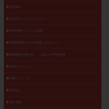
仙台ART
佐久平エンゼルクリニック
体外受精ってどんな治療？
保険診療内でできる妊娠へのポイント
保険適用で変わる！ これからの不妊治療
俵IVFクリニック
内田クリニック
卵の話し
厚仁病院