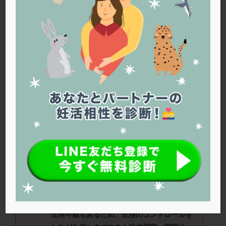
PQQ
PRP療法
SEET法
SLE
TESE
Th検査
TORIO検査
TRIO検査
ZyMot
アシストハッチング
アスピリン
アンタゴニスト法
アンチエイジング
インスリン抵抗性
イントラリピッド
ウトロゲスタン
エコー
エストラーナテープ
エストロゲン
オビドレル
おりもの
カウフマン療法
カウンセリング
ガニレスト
カバサール
カフェイン
カルシウムイオノファ
カンジタ
クラミジア
クリニック選び
グレード
クロミッド
あささん（42
歳）
■治療ステージ：
顕微授精 ■妊活歴：3年
～4
年
クロミフェン
ゴナールエフ
コロナウイルス
■AMH： 2.68 ■精液所見：精子量
コロナワクチン
サウナ
サプリ
サプリメント
1.5ml、濃度2400 104/ml、運動率46%
シート法
シェーングレン症候群
ショート法
シリンジ法
スクラッチ
ステップアップ
■治療状況
生理不順もあるため、生理のコントロールを
ステップダウン
ストレス
スプリット