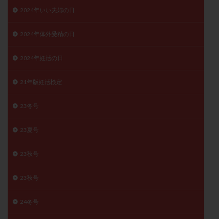
月経痛
未成熟卵
未熟卵
染色体検査
2024年いい夫婦の日
染色体異常
栄養素
桑実胚移植
検査
2024年体外受精の日
橋本病
機能性不妊
正常形態率
正常胚
正常胚率
死産
治療のやめ時
治療計画
2024年妊活の日
流産
流産対策
温活
漢方
無排卵
21年版妊活検定
無月経
無痛分娩
無精子症
無頭蓋症
生活習慣
生理
生理不順
生理周期
23冬号
生理痛
産み分け 妊活クイズ
甲状腺
甲状腺ホルモン
甲状腺機能不全
男性ホルモン
23夏号
男性不妊
病院選び
痛み
瘢痕症候群
23秋号
着床
着床の検査
着床の窓
着床不全
着床前診断
着床率
着床痛
着床障害
23秋号
睡眠薬
禁欲
移植
移植のタイミング
移植周期
移植後
移植後の過ごし方
移植時期
24冬号
稽留流産
空胞
筋膜下筋腫
粘膜下筋腫