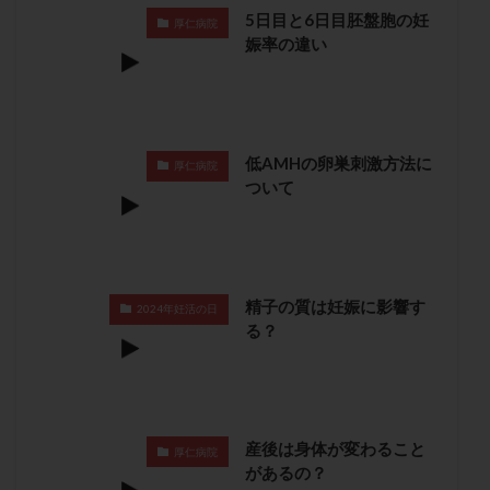
卵管留血症
卵管通水
卵管造影
卵管造影検査
5日目と6日目胚盤胞の妊
厚仁病院
娠率の違い
卵管閉塞
卵胞
卵質
原因不明
双子
反復流産
反復着床不全
受精
受精卵
受精卵凍結
受精率
受精障害
喫煙
培養
培養士
基礎体温
基礎体温表
変形卵
低AMHの卵巣刺激方法に
厚仁病院
変性卵
多嚢胞性卵巣症候群
多核受精
ついて
多精子授精
夫婦生活
奇形率
妊娠
妊娠リスク
妊娠初期
妊娠判定
妊娠検査薬
妊娠率
妊娠継続
妊娠継続率
妊活
精子の質は妊娠に影響す
2024年妊活の日
妊活クイズ
妊活デビュー
妊活再開
る？
婦人科疾患
子宮
子宮内フローラ
子宮内細菌叢検査
子宮内膜
子宮内膜ポリープ
子宮内膜受容能検査
子宮内膜炎
子宮内膜異型増殖症
子宮内膜症
子宮内膜症性嚢胞
産後は身体が変わること
厚仁病院
があるの？
子宮卵管造影検査
子宮収縮
子宮外妊娠