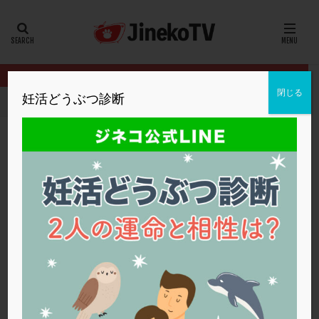
カテゴリー
タグ
閉じる
妊活どうぶつ診断
HOME
クリニック別
厚仁病院
卵子の成長が遅い。治療法は？
20代
22冬
2人目妊活
2個戻し
2個移植
30代
3個移植
40代
AID
ALICE
AMH
ART
BMI
CD138
DC胚
DFI
卵子の成長が遅い。治療法は？
DHEA
E2
EMMA
EndomeTRIO検査
厚仁病院
卵子
,
顕微授精
,
高年齢
,
高齢
ERA
ERA検査
ERPeak
FSH
FST
FTカテーテル
hCG
IMSI
L-カルニチン
厚仁病院
LH
LUF
MD-TESE
MRワクチン
MTHFR
NIPT
NK活性
NK細胞
OHSS
P4
PCO
PCOS
PCOS，妊活クイズ
PCPS
PFC-FD療法
PGT-A
PICSI
PMS
PPOS法