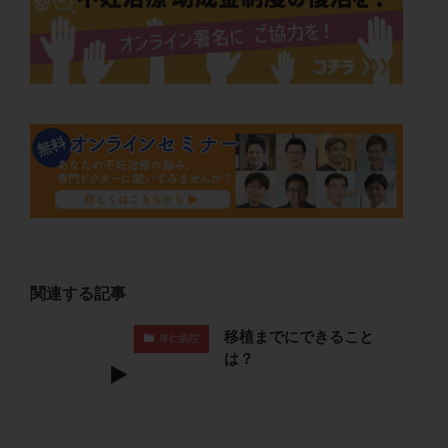
保険適用
偽嚢胞
偽閉経療法
先天性甲状腺機能低下症
先進医療
免疫異常
内膜スクラッチ
再発率
再開
凍結卵
凍結卵子
凍結卵移送
凍結精子
凍結胚
凍結胚盤胞
凍結胚移植
凍結胚移植移植
出産リスク
出産後
出血性黄体
分割胚
分割胚凍結
初期胚
初期胚凍結
初期胚移植
初診
刺激周期
刺激方法
刺激法
前核期凍結
副作用
化学流産
医療保険
卵の数
卵の質
卵の輸送
卵子
関連する記事
卵子の老化
卵子の質
卵子凍結
卵子提供
移植までにできること
厚仁病院
卵巣
卵巣の吊り上げ
卵巣刺激
卵巣嚢腫
は？
卵巣多孔
卵巣年齢
卵巣機能
卵巣機能不全
卵巣機能低下
卵巣過剰刺激症候群
卵管
卵管切除
卵管卵巣膿瘍
卵管水腫
卵管狭窄