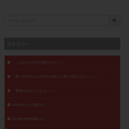
月経痛
未成熟卵
未熟卵
染色体検査
染色体異常
栄養素
桑実胚移植
検査
橋本病
機能性不妊
正常形態率
正常胚
正常胚率
死産
治療のやめ時
治療計画
流産
流産対策
温活
漢方
無排卵
カテゴリー
無月経
無痛分娩
無精子症
無頭蓋症
生活習慣
生理
生理不順
生理周期
「これからの不妊治療のポイント」
生理痛
産み分け 妊活クイズ
甲状腺
甲状腺ホルモン
甲状腺機能不全
男性ホルモン
「働く女性のための不妊治療と仕事の両立のポイント」
男性不妊
病院選び
痛み
瘢痕症候群
『着床のためにできること』
着床
着床の検査
着床の窓
着床不全
着床前診断
着床率
着床痛
着床障害
2024年いい夫婦の日
睡眠薬
禁欲
移植
移植のタイミング
移植周期
移植後
移植後の過ごし方
移植時期
2024年体外受精の日
稽留流産
空胞
筋膜下筋腫
粘膜下筋腫