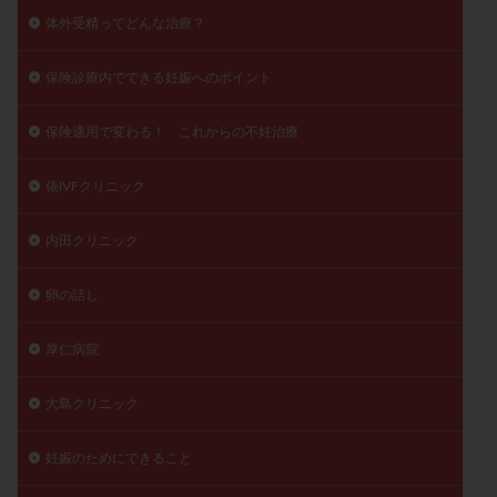
体外受精ってどんな治療？
保険診療内でできる妊娠へのポイント
保険適用で変わる！ これからの不妊治療
俵IVFクリニック
内田クリニック
卵の話し
厚仁病院
大島クリニック
妊娠のためにできること