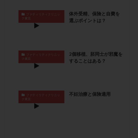
子宮奇形
子宮後屈
子宮筋腫
体外受精、保険と自費を
ファティリティクリニッ
子宮筋腫，妊活クイズ
子宮腺筋症
子宮鏡検査
ク東京
選ぶポイントは？
射精障害
屈折
帝王切開
帝王切開瘢痕症候群
後屈子宮
性交渉
性交障害
性感染症
性行為
慢性子宮内膜炎
成熟卵
抗TPO抗体
抗うつ剤
抗カルジオリピン抗体
2個移植、胚同士が邪魔を
ファティリティクリニッ
ク東京
することはある？
抗セントロメア抗体
抗リン脂質抗体
抗核抗体
抗生剤
抗精子抗体
抗酸化成分
排卵
排卵予定日
排卵出血
排卵刺激
排卵周期
排卵周期法
排卵日
排卵日検査薬
排卵検査薬
不妊治療と保険適用
ファティリティクリニッ
排卵痛
排卵誘発
排卵誘発剤
排卵誘発法
ク東京
排卵障害
採卵
採卵後の過ごし方
採卵数
採精
断乳
新鮮卵子
新鮮精子
新鮮胚移植
早期卵巣不全
早発卵巣不全
更年期
月経不順
月経周期
月経困難