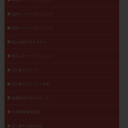
福井ウィメンズクリニック
福田ウイメンズクリニック
私は妊娠できますか？
秋山レディースクリニック
空の森クリニック
空の森クリニックくるめ
綾瀬駅前臼井クリニック
臼井医院 亀有本院
良い卵子を採る方法