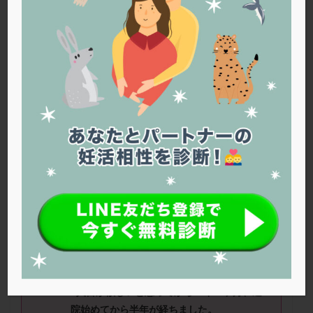
PQQ
PRP療法
SEET法
SLE
TESE
Th検査
TORIO検査
TRIO検査
ZyMot
アシストハッチング
アスピリン
アンタゴニスト法
アンチエイジング
インスリン抵抗性
イントラリピッド
ウトロゲスタン
エコー
エストラーナテープ
エストロゲン
オビドレル
おりもの
カウフマン療法
カウンセリング
ガニレスト
カバサール
カフェイン
カルシウムイオノファ
カンジタ
クラミジア
クリニック選び
グレード
クロミッド
あやなさん（30歳） ■治療ステージ：通院
クロミフェン
ゴナールエフ
コロナウイルス
にてタイミング法 ■妊活歴：半年～1年 ■
コロナワクチン
サウナ
サプリ
サプリメント
精液所見：問題なし
シート法
シェーングレン症候群
ショート法
■治療状況
シリンジ法
スクラッチ
ステップアップ
2人目が欲しいと思ってから１年２ヶ月、通
ステップダウン
ストレス
スプリット
院始めてから半年が経ちました。