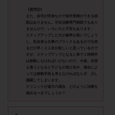
メンタル
モザイク杯
モザイク胚
《質問②》
ラクトバチルス
ラクトフェリン
ラパロドリリング
また、自宅が田舎なので体外受精ができる病
リュープリン
リュープロレリン注射
ルトラール
院はありません。不妊治療専門病院でもあり
レコベル
レトロゾール
レルミナ
ませんので、いろいろと不安も
あります。
ロバートソン
ロング法
一般不妊治療
ステップアップした方が確率が高いでしょう
し、私自身も仕事のブランクもあるので出来
下垂体不全
不妊
不妊検査
不妊治療
るだけ早く２人目が欲しいと思っ
ているので
不妊治療後の過ごし方
不妊症
不妊鍼灸
すが、ステップアップとなると車で１時間半
不整脈
不正出血
不眠
不育症
は移動しなければいけないので、今後、何度
不育症検査
両側卵管切除術
両卵管閉塞
中絶
も通うとなると子ども
の預け先や、場合によ
中隔子宮
主治医変更
乏精子症
乳がん
っては移動手段も考えなければならず、少し
躊躇してしまいます。
乳酸菌
二人目不妊
二人目妊活
二段階胚移植
クリニックが遠方の場合、どのように治療を
亜急性甲状腺炎
亜鉛
人工授精
低AMH
進めるべきでしょうか？
低グレード胚
低体重
低刺激
低年齢
低温期
体づくり
体外受精
体質改善
体重増加
体重管理
体験談
保険診療