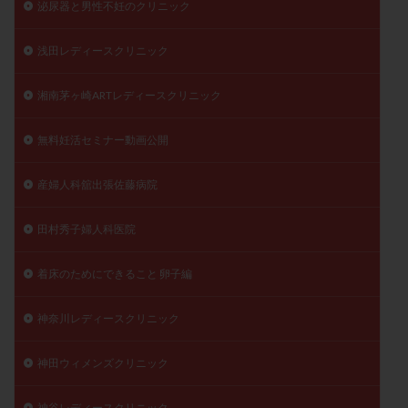
泌尿器と男性不妊のクリニック
浅田レディースクリニック
湘南茅ヶ崎ARTレディースクリニック
無料妊活セミナー動画公開
産婦人科舘出張佐藤病院
田村秀子婦人科医院
着床のためにできること 卵子編
神奈川レディースクリニック
神田ウィメンズクリニック
神谷レディースクリニック