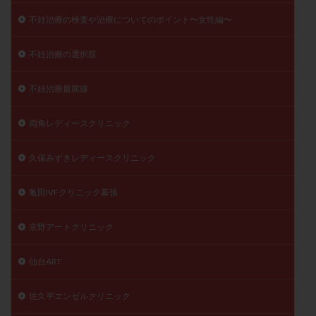
不妊治療の検査や治療についてのポイント〜女性編〜
不妊治療の選択肢
不妊治療最前線
両角レディースクリニック
久保みずきレディースクリニック
亀田IVFクリニック幕張
京野アートクリニック
仙台ART
佐久平エンゼルクリニック