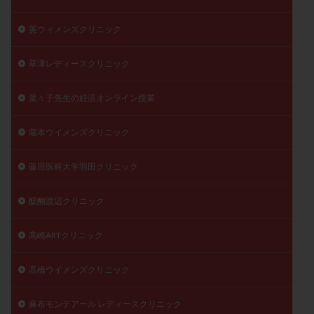
英ウィメンズクリニック
草津レディースクリニック
菜々子先生の妊活オンライン授業
蔵本ウイメンズクリニック
藤田医科大学羽田クリニック
醍醐渡辺クリニック
高崎ARTクリニック
高橋ウイメンズクリニック
麻布モンテアール レディースクリニック