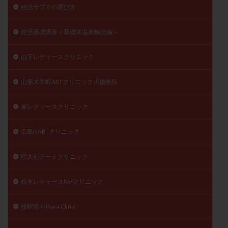
妊活サプリの選び方
妊活基礎講座＜基礎体温表解説編＞
山下レディースクリニック
山形大手町ARTクリニック川越医院
峯レディースクリニック
広島HARTクリニック
明大前アートクリニック
松本レディースIVFクリニック
桂駅前 Mihara Clinic