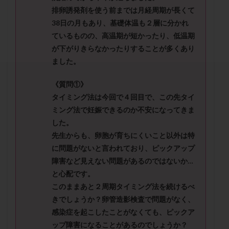
セカンドオピニオン
セックスレス
ダイエット
排卵誘発剤を使う前までは月経周期が長くて
タイミング法
タイムラプス
ダイレクト分割
38日の月もあり、基礎体温も２層に分かれ
ているものの、高温期が短かっ
たり、低温期
タクロリムス
チョコレート嚢胞
チラーヂン
が下がりきらなかったりすることが多くあり
トリオ検査
トリソミー
ネフローゼ症候群
ました。
ビタミンC
ビタミンD
ピックアップ障害
ビブラマイシン
ピル
フーナーテスト
《質問①》
タイミング法は今回で４回目で、この先タイ
フェマーラ
フォリスチム
ブセレリン点鼻薬
ミング法で妊娠できるのか不安になってきま
ブライダルチェック
フラグメント
プラセンタ
した。
プラノバール
プラバノール
ふりかけ法
先生からも、卵胞が育ちにくいこと以外は特
プレコンセプション
プレドニン
プレマリン
に問題がないと言われており、ピックアップ
プログラフ
プロゲステロン
プロテイン
障害など見えない問題があるの
ではないか…
と心配です。
プロバイオティクス
プロラクチン
ホルモン値
このままあと２周期タイミング法を続けるべ
ホルモン投与
ホルモン注射
ホルモン補充周期
きでしょうか？卵管造影検査で問題がなく、
ホルモン補充法
ホルモン補充療法
感染症を起こしたことがなくても、
ピックア
マイクロポリープ
マルチビタミン
ミトコンドリア
ップ障害になることがあるのでしょうか？