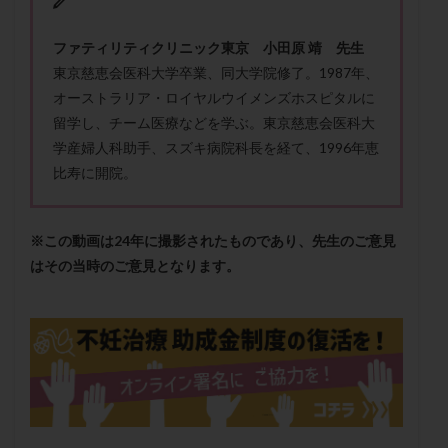
保険適用
偽嚢胞
偽閉経療法
先天性甲状腺機能低下症
先進医療
免疫異常
ファティリティクリニック東京 小田原 靖 先生
東京慈恵会医科大学卒業、同大学院修了。1987年、
内膜スクラッチ
再発率
再開
凍結卵
オーストラリア・ロイヤルウイメンズホスピタルに
凍結卵子
凍結卵移送
凍結精子
凍結胚
留学し、チーム医療などを学ぶ。東京慈恵会医科大
凍結胚盤胞
凍結胚移植
凍結胚移植移植
学産婦人科助手、スズキ病院科長を経て、1996年恵
出産リスク
出産後
出血性黄体
分割胚
比寿に開院。
分割胚凍結
初期胚
初期胚凍結
初期胚移植
初診
刺激周期
刺激方法
刺激法
※この動画は24年に撮影されたものであり、先生のご意見
前核期凍結
副作用
化学流産
医療保険
はその当時のご意見となります。
卵の数
卵の質
卵の輸送
卵子
卵子の老化
卵子の質
卵子凍結
卵子提供
卵巣
卵巣の吊り上げ
卵巣刺激
卵巣嚢腫
卵巣多孔
卵巣年齢
卵巣機能
卵巣機能不全
卵巣機能低下
卵巣過剰刺激症候群
卵管
卵管切除
卵管卵巣膿瘍
卵管水腫
卵管狭窄