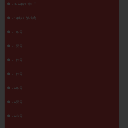
2024年妊活の日
精子
精子の質
精子凍結
精子提供
精子減少症
精子無力症
精液検査
精神安定剤
21年版妊活検定
精索静脈瘤
糖質
経血量
経過措置
23冬号
絨毛染色体検査
絨毛組織
絨毛膜下血腫
肝機能障害
肥満
胎嚢
胎盤ポリープ
胚
23夏号
胚培養
胚盤胞
胚盤胞到達率
胚盤胞移植
胚移植
腹腔鏡手術
腹腔鏡検査
膣内射精障害
23秋号
膿精液症
自己注射
自然周期
自然妊娠
23秋号
自然排卵周期
自然移植周期
自費診療
良好胚
良好胚盤胞
葉酸
融解方法
血流改善
24冬号
視床下部
貧血
貯卵
費用
転座
転院
透明帯除去培養
通院
通院回数
24夏号
通院頻度
連続採卵
運動
過分割胚
24春号
過食嘔吐
遺伝子異常
遺残卵胞
遺残胎盤
里親
閉塞性無精子症
閉経
陰性