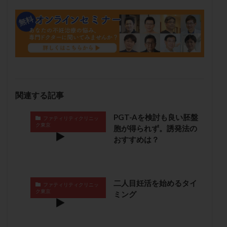
卵管留血症
卵管通水
卵管造影
卵管造影検査
卵管閉塞
卵胞
卵質
原因不明
双子
反復流産
反復着床不全
受精
受精卵
受精卵凍結
受精率
受精障害
喫煙
培養
培養士
基礎体温
基礎体温表
変形卵
変性卵
多嚢胞性卵巣症候群
多核受精
関連する記事
多精子授精
夫婦生活
奇形率
妊娠
妊娠リスク
妊娠初期
妊娠判定
妊娠検査薬
PGT-Aを検討も良い胚盤
ファティリティクリニッ
ク東京
胞が得られず。誘発法の
妊娠率
妊娠継続
妊娠継続率
妊活
おすすめは？
妊活クイズ
妊活デビュー
妊活再開
婦人科疾患
子宮
子宮内フローラ
子宮内細菌叢検査
子宮内膜
子宮内膜ポリープ
二人目妊活を始めるタイ
ファティリティクリニッ
子宮内膜受容能検査
子宮内膜炎
ク東京
ミング
子宮内膜異型増殖症
子宮内膜症
子宮内膜症性嚢胞
子宮卵管造影検査
子宮収縮
子宮外妊娠