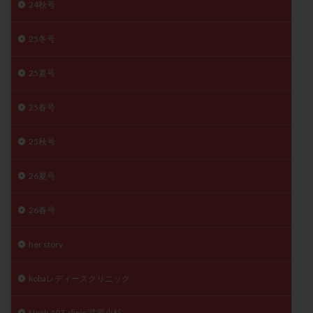
24秋号
陽性反応
顕微
顕微授精
風疹
食事
食生活
養子縁組
骨盤腹膜炎
高AMH
25冬号
高FSH
高プロラクチン血症
高刺激
高年齢
25夏号
高温期
高齢
高齢出産
黄体ホルモン
黄体化未破裂卵胞
黄体未破裂化卵胞
黄体機能不全
25春号
黄体補充
25秋号
検索
26夏号
26春号
her story
kobaレディースクリニック
Noah ART clinic 武蔵小杉