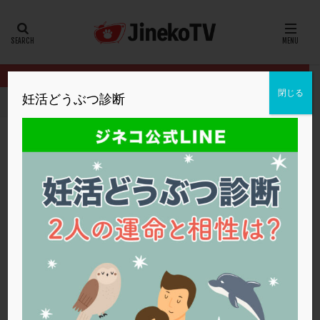
カテゴリー
タグ
閉じる
妊活どうぶつ診断
HOME
クリニック別
ファティリティクリニック東京
ピックア
20代
22冬
2人目妊活
2個戻し
2個移植
30代
3個移植
40代
AID
ALICE
AMH
ART
BMI
CD138
DC胚
DFI
ピックアップ障害の原因は？
DHEA
E2
EMMA
EndomeTRIO検査
ファティリティクリニック東京
ERA
ERA検査
ERPeak
FSH
FST
タイミング法
,
ピックアップ障害
FTカテーテル
hCG
IMSI
L-カルニチン
ファティリティクリニック東京
LH
LUF
MD-TESE
MRワクチン
MTHFR
NIPT
NK活性
NK細胞
OHSS
P4
PCO
PCOS
PCOS，妊活クイズ
PCPS
PFC-FD療法
PGT-A
PICSI
PMS
PPOS法