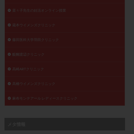
菜々子先生の妊活オンライン授業
蔵本ウイメンズクリニック
藤田医科大学羽田クリニック
醍醐渡辺クリニック
高崎ARTクリニック
高橋ウイメンズクリニック
麻布モンテアール レディースクリニック
メタ情報