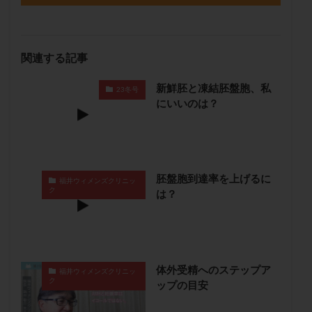
保険適用
偽嚢胞
偽閉経療法
先天性甲状腺機能低下症
先進医療
免疫異常
内膜スクラッチ
再発率
再開
凍結卵
関連する記事
凍結卵子
凍結卵移送
凍結精子
凍結胚
新鮮胚と凍結胚盤胞、私
23冬号
凍結胚盤胞
凍結胚移植
凍結胚移植移植
にいいのは？
出産リスク
出産後
出血性黄体
分割胚
分割胚凍結
初期胚
初期胚凍結
初期胚移植
初診
刺激周期
刺激方法
刺激法
前核期凍結
副作用
化学流産
医療保険
胚盤胞到達率を上げるに
福井ウィメンズクリニッ
ク
は？
卵の数
卵の質
卵の輸送
卵子
卵子の老化
卵子の質
卵子凍結
卵子提供
卵巣
卵巣の吊り上げ
卵巣刺激
卵巣嚢腫
卵巣多孔
卵巣年齢
卵巣機能
卵巣機能不全
体外受精へのステップア
福井ウィメンズクリニッ
ク
卵巣機能低下
卵巣過剰刺激症候群
卵管
ップの目安
卵管切除
卵管卵巣膿瘍
卵管水腫
卵管狭窄