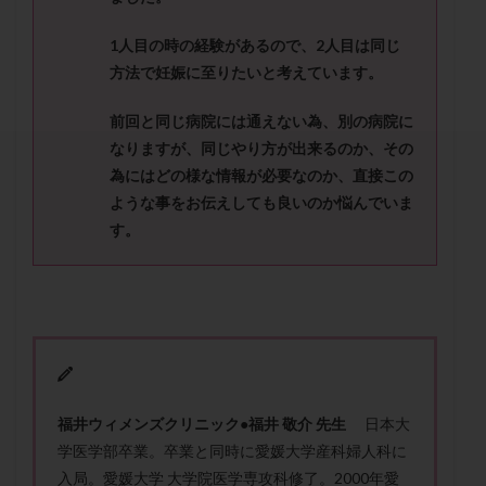
セカンドオピニオン
セックスレス
ダイエット
タイミング法
タイムラプス
ダイレクト分割
1
人目の時の経験があるので、
2
人目は同じ
方法で妊娠に至りたいと考えています。
タクロリムス
チョコレート嚢胞
チラーヂン
トリオ検査
トリソミー
ネフローゼ症候群
前回と同じ病院には通えない為、別の病院に
ビタミンC
ビタミンD
ピックアップ障害
なりますが、同じやり方が出来るの
か、
その
ビブラマイシン
ピル
フーナーテスト
為にはどの様な情報が必要なのか、直接この
ような事をお伝えしても良いのか悩んでいま
フェマーラ
フォリスチム
ブセレリン点鼻薬
す。
ブライダルチェック
フラグメント
プラセンタ
プラノバール
プラバノール
ふりかけ法
プレコンセプション
プレドニン
プレマリン
プログラフ
プロゲステロン
プロテイン
プロバイオティクス
プロラクチン
ホルモン値
ホルモン投与
ホルモン注射
ホルモン補充周期
福
井
ウ
ィ
メ
ン
ズ
ク
リ
ニ
ッ
ク
●
福井
敬介 先生
日本大
ホルモン補充法
ホルモン補充療法
学医学部卒業。卒業と同時に愛媛大学産科婦人科に
マイクロポリープ
マルチビタミン
ミトコンドリア
入局。愛媛大学 大学院医学専攻科修了。2000年愛