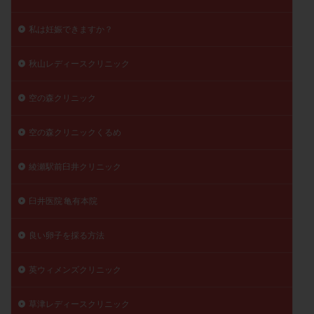
私は妊娠できますか？
秋山レディースクリニック
空の森クリニック
空の森クリニックくるめ
綾瀬駅前臼井クリニック
臼井医院 亀有本院
良い卵子を採る方法
英ウィメンズクリニック
草津レディースクリニック