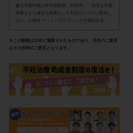
メンタル
モザイク杯
モザイク胚
媛大学産科婦人科学助教授。2001年、「高度な生殖
医療をより身近な医療として不妊カップルに提供し
ラクトバチルス
ラクトフェリン
ラパロドリリング
たい」と福井 ウィメンズクリニックを開設する。
リュープリン
リュープロレリン注射
ルトラール
レコベル
レトロゾール
レルミナ
ロバートソン
ロング法
一般不妊治療
※この動画は21年に撮影されたものであり、先生のご意見
はその当時のご意見となります。
下垂体不全
不妊
不妊検査
不妊治療
不妊治療後の過ごし方
不妊症
不妊鍼灸
不整脈
不正出血
不眠
不育症
不育症検査
両側卵管切除術
両卵管閉塞
中絶
中隔子宮
主治医変更
乏精子症
乳がん
乳酸菌
二人目不妊
二人目妊活
二段階胚移植
亜急性甲状腺炎
亜鉛
人工授精
低AMH
低グレード胚
低体重
低刺激
低年齢
低温期
体づくり
体外受精
体質改善
体重増加
体重管理
体験談
保険診療