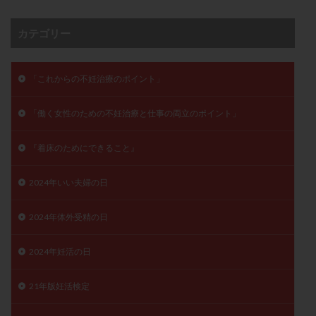
子宮奇形
子宮後屈
子宮筋腫
カテゴリー
子宮筋腫，妊活クイズ
子宮腺筋症
子宮鏡検査
射精障害
屈折
帝王切開
帝王切開瘢痕症候群
後屈子宮
性交渉
性交障害
性感染症
「これからの不妊治療のポイント」
性行為
慢性子宮内膜炎
成熟卵
抗TPO抗体
「働く女性のための不妊治療と仕事の両立のポイント」
抗うつ剤
抗カルジオリピン抗体
抗セントロメア抗体
抗リン脂質抗体
抗核抗体
『着床のためにできること』
抗生剤
抗精子抗体
抗酸化成分
排卵
排卵予定日
排卵出血
排卵刺激
排卵周期
2024年いい夫婦の日
排卵周期法
排卵日
排卵日検査薬
排卵検査薬
2024年体外受精の日
排卵痛
排卵誘発
排卵誘発剤
排卵誘発法
排卵障害
採卵
採卵後の過ごし方
採卵数
2024年妊活の日
採精
断乳
新鮮卵子
新鮮精子
21年版妊活検定
新鮮胚移植
早期卵巣不全
早発卵巣不全
更年期
月経不順
月経周期
月経困難