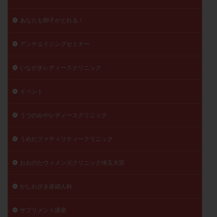
陽性反応
顕微
顕微授精
風疹
食事
あなたも卵子がとれる！
食生活
養子縁組
骨盤腹膜炎
高AMH
高FSH
高プロラクチン血症
高刺激
高年齢
アンチエイジングセミナー
高温期
高齢
高齢出産
黄体ホルモン
いながきレディースクリニック
黄体化未破裂卵胞
黄体未破裂化卵胞
黄体機能不全
黄体補充
イベント
検索
うつのみやレディースクリニック
うめだファティリティークリニック
おおのたウィメンズクリニック埼玉大宮
かしわざき産婦人科
サプリメント講座