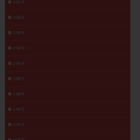
23冬号
月経痛
未成熟卵
未熟卵
染色体検査
染色体異常
栄養素
桑実胚移植
検査
23夏号
橋本病
機能性不妊
正常形態率
正常胚
23秋号
正常胚率
死産
治療のやめ時
治療計画
流産
流産対策
温活
漢方
無排卵
23秋号
無月経
無痛分娩
無精子症
無頭蓋症
生活習慣
生理
生理不順
生理周期
24冬号
生理痛
産み分け 妊活クイズ
甲状腺
24夏号
甲状腺ホルモン
甲状腺機能不全
男性ホルモン
男性不妊
病院選び
痛み
瘢痕症候群
24春号
着床
着床の検査
着床の窓
着床不全
24秋号
着床前診断
着床率
着床痛
着床障害
睡眠薬
禁欲
移植
移植のタイミング
25冬号
移植周期
移植後
移植後の過ごし方
移植時期
稽留流産
空胞
筋膜下筋腫
粘膜下筋腫
25夏号