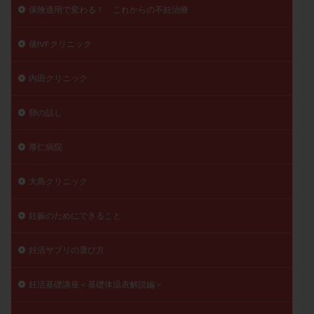
保険適用で変わる！ これからの不妊治療
俵IVFクリニック
内田クリニック
卵の話し
厚仁病院
大島クリニック
妊娠のためにできること
妊活サプリの選び方
妊活基礎講座＜基礎体温表解説編＞