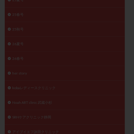
精子
精子の質
精子凍結
精子提供
25春号
精子減少症
精子無力症
精液検査
精神安定剤
精索静脈瘤
糖質
経血量
経過措置
25秋号
絨毛染色体検査
絨毛組織
絨毛膜下血腫
肝機能障害
肥満
胎嚢
胎盤ポリープ
胚
26夏号
胚培養
胚盤胞
胚盤胞到達率
胚盤胞移植
26春号
胚移植
腹腔鏡手術
腹腔鏡検査
膣内射精障害
膿精液症
自己注射
自然周期
自然妊娠
her story
自然排卵周期
自然移植周期
自費診療
良好胚
良好胚盤胞
葉酸
融解方法
血流改善
kobaレディースクリニック
視床下部
貧血
貯卵
費用
転座
Noah ART clinic 武蔵小杉
転院
透明帯除去培養
通院
通院回数
通院頻度
連続採卵
運動
過分割胚
SRHケアクリニック静岡
過食嘔吐
遺伝子異常
遺残卵胞
遺残胎盤
アイブイエフ詠田クリニック
里親
閉塞性無精子症
閉経
陰性