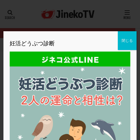
カテゴリー
タグ
閉じる
妊活どうぶつ診断
HOME
クリニック別
福井ウィメンズクリニック
一人目と違う
20代
22冬
2人目妊活
2個戻し
2個移植
30代
3個移植
40代
AID
ALICE
AMH
ART
BMI
CD138
DC胚
DFI
一人目と違う病院に通う場合
DHEA
E2
EMMA
EndomeTRIO検査
福井ウィメンズクリニック
PCOS
,
二人目不妊
ERA
ERA検査
ERPeak
FSH
FST
FTカテーテル
hCG
IMSI
L-カルニチン
福井ウィメンズクリニック
LH
LUF
MD-TESE
MRワクチン
MTHFR
NIPT
NK活性
NK細胞
OHSS
P4
PCO
PCOS
PCOS，妊活クイズ
PCPS
PFC-FD療法
PGT-A
PICSI
PMS
PPOS法