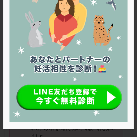
PQQ
PRP療法
SEET法
SLE
TESE
Th検査
TORIO検査
TRIO検査
ZyMot
アシストハッチング
アスピリン
アンタゴニスト法
アンチエイジング
インスリン抵抗性
イントラリピッド
ウトロゲスタン
エコー
エストラーナテープ
エストロゲン
オビドレル
おりもの
カウフマン療法
カウンセリング
ガニレスト
カバサール
カフェイン
カルシウムイオノファ
カンジタ
クラミジア
クリニック選び
グレード
クロミッド
PCOS(
多嚢胞性卵巣症候群
)
です。
クロミフェン
ゴナールエフ
コロナウイルス
現在
、
37
歳で、
35
歳の時に
1
人目を
3
度の人
コロナワクチン
サウナ
サプリ
サプリメント
工授精で授かりました。
シート法
シェーングレン症候群
ショート法
この
1
年の間に卒乳しましたが生理が来ず、
シリンジ法
スクラッチ
ステップアップ
最近、
2
人目を検討
し始め、
病院
へ行き始め
ステップダウン
ストレス
スプリット
ました。