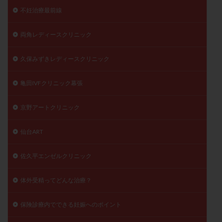
不妊治療最前線
両角レディースクリニック
久保みずきレディースクリニック
亀田IVFクリニック幕張
京野アートクリニック
仙台ART
佐久平エンゼルクリニック
体外受精ってどんな治療？
保険診療内でできる妊娠へのポイント