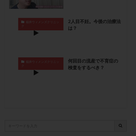
卵管留血症
卵管通水
卵管造影
卵管造影検査
卵管閉塞
卵胞
卵質
原因不明
双子
2人目不妊。今後の治療法
福井ウィメンズクリニッ
反復流産
反復着床不全
受精
受精卵
ク
は？
受精卵凍結
受精率
受精障害
喫煙
培養
培養士
基礎体温
基礎体温表
変形卵
変性卵
多嚢胞性卵巣症候群
多核受精
多精子授精
夫婦生活
奇形率
妊娠
何回目の流産で不育症の
福井ウィメンズクリニッ
ク
検査をするべき？
妊娠リスク
妊娠初期
妊娠判定
妊娠検査薬
妊娠率
妊娠継続
妊娠継続率
妊活
妊活クイズ
妊活デビュー
妊活再開
婦人科疾患
子宮
子宮内フローラ
子宮内細菌叢検査
子宮内膜
子宮内膜ポリープ
子宮内膜受容能検査
子宮内膜炎
子宮内膜異型増殖症
子宮内膜症
子宮内膜症性嚢胞
子宮卵管造影検査
子宮収縮
子宮外妊娠