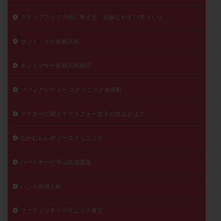
ステップアップの時に考える、妊娠しやすい体づくり
セント・ルカ産婦人科
セントマザー産婦人科医院
ソフィアレディー スクリニック水道町
ドクターに聞く！アラフォー女子の妊活とは？
なかむらレディースクリニック
パートナーと学ぶ妊活講座
ハシイ産婦人科
ファティリティクリニック東京