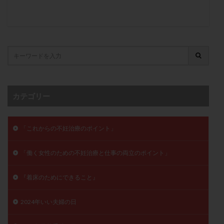
卵管留血症
卵管通水
卵管造影
卵管造影検査
卵管閉塞
卵胞
卵質
原因不明
双子
反復流産
反復着床不全
受精
受精卵
受精卵凍結
受精率
受精障害
喫煙
培養
培養士
基礎体温
基礎体温表
変形卵
変性卵
多嚢胞性卵巣症候群
多核受精
カテゴリー
多精子授精
夫婦生活
奇形率
妊娠
妊娠リスク
妊娠初期
妊娠判定
妊娠検査薬
妊娠率
妊娠継続
妊娠継続率
妊活
「これからの不妊治療のポイント」
妊活クイズ
妊活デビュー
妊活再開
「働く女性のための不妊治療と仕事の両立のポイント」
婦人科疾患
子宮
子宮内フローラ
子宮内細菌叢検査
子宮内膜
子宮内膜ポリープ
『着床のためにできること』
子宮内膜受容能検査
子宮内膜炎
2024年いい夫婦の日
子宮内膜異型増殖症
子宮内膜症
子宮内膜症性嚢胞
子宮卵管造影検査
子宮収縮
子宮外妊娠