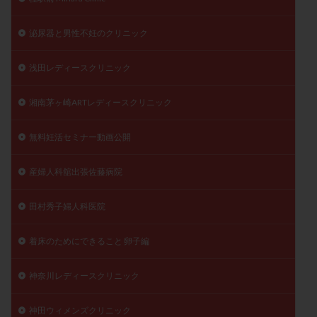
泌尿器と男性不妊のクリニック
浅田レディースクリニック
湘南茅ヶ崎ARTレディースクリニック
無料妊活セミナー動画公開
産婦人科舘出張佐藤病院
田村秀子婦人科医院
着床のためにできること 卵子編
神奈川レディースクリニック
神田ウィメンズクリニック