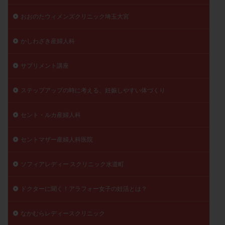
陽性反応
顕微
顕微授精
風疹
食事
おおのたウィメンズクリニック埼玉大宮
食生活
養子縁組
骨盤腹膜炎
高AMH
かしわざき産婦人科
高FSH
高プロラクチン血症
高刺激
高年齢
高温期
高齢
高齢出産
黄体ホルモン
サプリメント講座
黄体化未破裂卵胞
黄体未破裂化卵胞
黄体機能不全
黄体補充
ステップアップの時に考える、妊娠しやすい体づくり
検索
セント・ルカ産婦人科
セントマザー産婦人科医院
ソフィアレディー スクリニック水道町
ドクターに聞く！アラフォー女子の妊活とは？
なかむらレディースクリニック