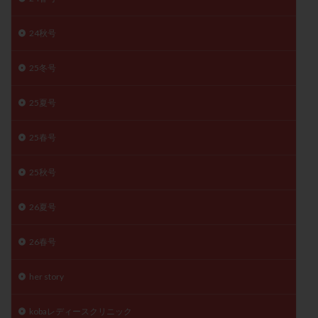
月経痛
未成熟卵
未熟卵
染色体検査
24秋号
染色体異常
栄養素
桑実胚移植
検査
橋本病
機能性不妊
正常形態率
正常胚
25冬号
正常胚率
死産
治療のやめ時
治療計画
流産
流産対策
温活
漢方
無排卵
25夏号
無月経
無痛分娩
無精子症
無頭蓋症
25春号
生活習慣
生理
生理不順
生理周期
生理痛
産み分け 妊活クイズ
甲状腺
25秋号
甲状腺ホルモン
甲状腺機能不全
男性ホルモン
男性不妊
病院選び
痛み
瘢痕症候群
26夏号
着床
着床の検査
着床の窓
着床不全
26春号
着床前診断
着床率
着床痛
着床障害
睡眠薬
禁欲
移植
移植のタイミング
her story
移植周期
移植後
移植後の過ごし方
移植時期
kobaレディースクリニック
稽留流産
空胞
筋膜下筋腫
粘膜下筋腫