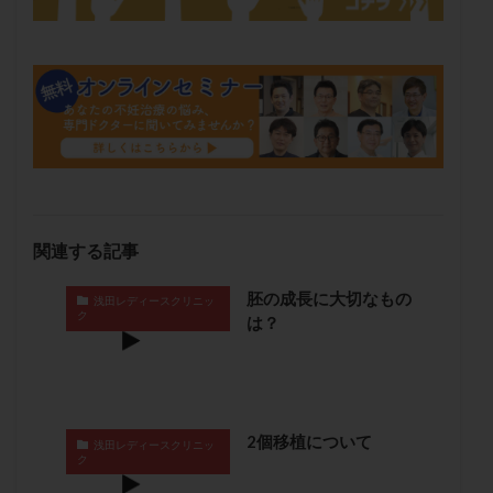
メンタル
モザイク杯
モザイク胚
ラクトバチルス
ラクトフェリン
ラパロドリリング
リュープリン
リュープロレリン注射
ルトラール
レコベル
レトロゾール
レルミナ
ロバートソン
ロング法
一般不妊治療
下垂体不全
不妊
不妊検査
不妊治療
不妊治療後の過ごし方
不妊症
不妊鍼灸
不整脈
不正出血
不眠
不育症
関連する記事
不育症検査
両側卵管切除術
両卵管閉塞
中絶
胚の成長に大切なもの
浅田レディースクリニッ
中隔子宮
主治医変更
乏精子症
乳がん
ク
は？
乳酸菌
二人目不妊
二人目妊活
二段階胚移植
亜急性甲状腺炎
亜鉛
人工授精
低AMH
低グレード胚
低体重
低刺激
低年齢
2個移植について
低温期
体づくり
体外受精
体質改善
浅田レディースクリニッ
ク
体重増加
体重管理
体験談
保険診療