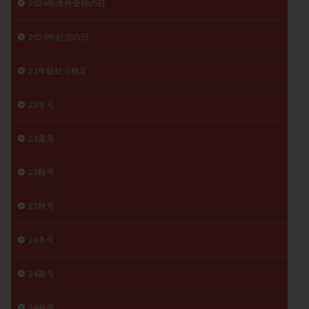
2024年体外受精の日
子宮奇形
子宮後屈
子宮筋腫
子宮筋腫，妊活クイズ
子宮腺筋症
子宮鏡検査
2024年妊活の日
射精障害
屈折
帝王切開
帝王切開瘢痕症候群
21年版妊活検定
後屈子宮
性交渉
性交障害
性感染症
性行為
慢性子宮内膜炎
成熟卵
抗TPO抗体
23冬号
抗うつ剤
抗カルジオリピン抗体
抗セントロメア抗体
抗リン脂質抗体
抗核抗体
23夏号
抗生剤
抗精子抗体
抗酸化成分
排卵
23秋号
排卵予定日
排卵出血
排卵刺激
排卵周期
排卵周期法
排卵日
排卵日検査薬
排卵検査薬
23秋号
排卵痛
排卵誘発
排卵誘発剤
排卵誘発法
24冬号
排卵障害
採卵
採卵後の過ごし方
採卵数
採精
断乳
新鮮卵子
新鮮精子
24夏号
新鮮胚移植
早期卵巣不全
早発卵巣不全
更年期
月経不順
月経周期
月経困難
24春号