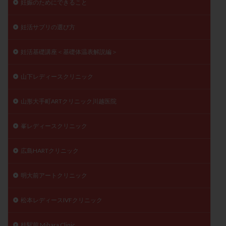
妊娠のためにできること
妊活サプリの選び方
妊活基礎講座＜基礎体温表解説編＞
山下レディースクリニック
山形大手町ARTクリニック川越医院
峯レディースクリニック
広島HARTクリニック
明大前アートクリニック
松本レディースIVFクリニック
桂駅前 Mihara Clinic