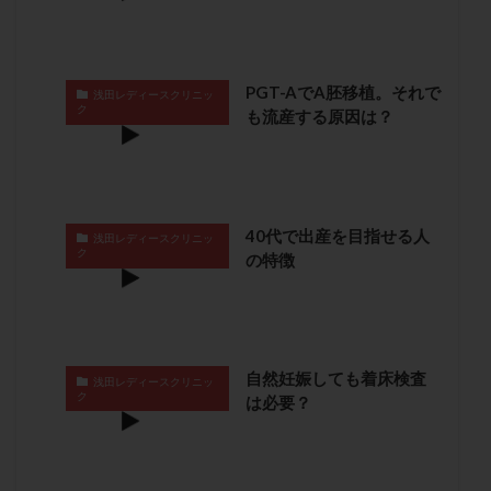
保険適用
偽嚢胞
偽閉経療法
先天性甲状腺機能低下症
先進医療
免疫異常
内膜スクラッチ
再発率
再開
凍結卵
PGT-AでA胚移植。それで
浅田レディースクリニッ
ク
も流産する原因は？
凍結卵子
凍結卵移送
凍結精子
凍結胚
凍結胚盤胞
凍結胚移植
凍結胚移植移植
出産リスク
出産後
出血性黄体
分割胚
分割胚凍結
初期胚
初期胚凍結
初期胚移植
40代で出産を目指せる人
浅田レディースクリニッ
初診
刺激周期
刺激方法
刺激法
ク
の特徴
前核期凍結
副作用
化学流産
医療保険
卵の数
卵の質
卵の輸送
卵子
卵子の老化
卵子の質
卵子凍結
卵子提供
自然妊娠しても着床検査
卵巣
卵巣の吊り上げ
卵巣刺激
卵巣嚢腫
浅田レディースクリニッ
ク
は必要？
卵巣多孔
卵巣年齢
卵巣機能
卵巣機能不全
卵巣機能低下
卵巣過剰刺激症候群
卵管
卵管切除
卵管卵巣膿瘍
卵管水腫
卵管狭窄