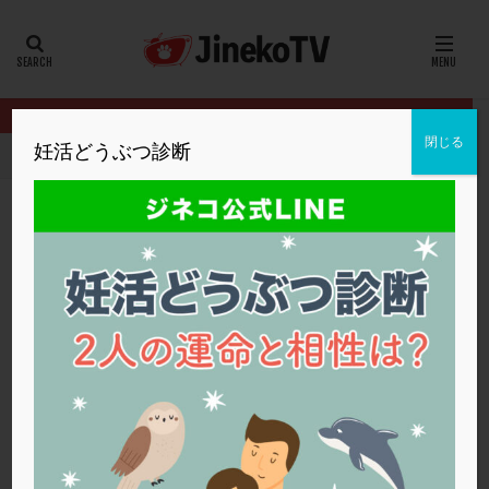
カテゴリー
タグ
閉じる
妊活どうぶつ診断
HOME
クリニック別
浅田レディースクリニック
排卵誘発はど
20代
22冬
2人目妊活
2個戻し
2個移植
30代
3個移植
40代
AID
ALICE
AMH
ART
BMI
CD138
DC胚
DFI
排卵誘発はどれがいい？ 〜低AMHの場合、
DHEA
E2
EMMA
EndomeTRIO検査
PCOSの場合〜
ERA
ERA検査
ERPeak
FSH
FST
浅田レディースクリニック
PCOS
,
低AMH
,
卵巣刺激
,
排卵誘発
FTカテーテル
hCG
IMSI
L-カルニチン
浅田レディースクリニック
LH
LUF
MD-TESE
MRワクチン
MTHFR
NIPT
NK活性
NK細胞
OHSS
P4
PCO
PCOS
PCOS，妊活クイズ
PCPS
PFC-FD療法
PGT-A
PICSI
PMS
PPOS法