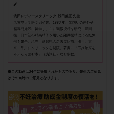
セカンドオピニオン
セックスレス
ダイエット
タイミング法
タイムラプス
ダイレクト分割
浅田レディースクリニック 浅田義正 先生
タクロリムス
チョコレート嚢胞
チラーヂン
名古屋大学医学部卒業。1993 年、米国初の体外受
トリオ検査
トリソミー
ネフローゼ症候群
精専門施設に留学し、主に顕微授精を研究。帰国
ビタミンC
ビタミンD
ピックアップ障害
後、日本初の精巣精子を用いた顕微授精による妊娠
ビブラマイシン
ピル
フーナーテスト
例を報告。現在、愛知県の名古屋駅前、勝川、東
京・品川にクリニックを開院。著書に『不妊治療を
フェマーラ
フォリスチム
ブセレリン点鼻薬
考えたら読む本』（講談社）など多数。
ブライダルチェック
フラグメント
プラセンタ
プラノバール
プラバノール
ふりかけ法
※この動画は24年に撮影されたものであり、先生のご意見
プレコンセプション
プレドニン
プレマリン
はその当時のご意見となります。
プログラフ
プロゲステロン
プロテイン
プロバイオティクス
プロラクチン
ホルモン値
ホルモン投与
ホルモン注射
ホルモン補充周期
ホルモン補充法
ホルモン補充療法
マイクロポリープ
マルチビタミン
ミトコンドリア