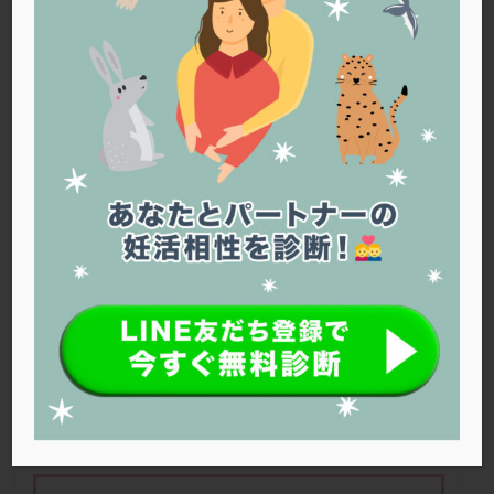
PQQ
PRP療法
SEET法
SLE
TESE
Th検査
TORIO検査
TRIO検査
ZyMot
アシストハッチング
アスピリン
アンタゴニスト法
アンチエイジング
インスリン抵抗性
イントラリピッド
ウトロゲスタン
エコー
エストラーナテープ
エストロゲン
オビドレル
おりもの
カウフマン療法
カウンセリング
ガニレスト
カバサール
カフェイン
カルシウムイオノファ
カンジタ
クラミジア
クリニック選び
グレード
クロミッド
排卵誘発はどれがいい？
〜低AMHの場
クロミフェン
ゴナールエフ
コロナウイルス
合、PCOSの場合〜
コロナワクチン
サウナ
サプリ
サプリメント
シート法
シェーングレン症候群
ショート法
シリンジ法
スクラッチ
ステップアップ
ステップダウン
ストレス
スプリット