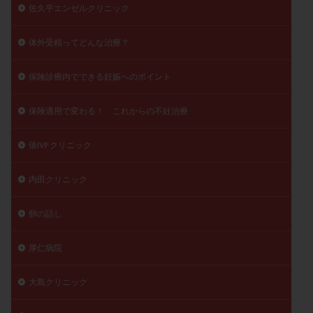
佐久平エンゼルクリニック
体外受精ってどんな治療？
保険診療内でできる妊娠へのポイント
保険適用で変わる！ これからの不妊治療
俵IVFクリニック
内田クリニック
卵の話し
厚仁病院
大島クリニック