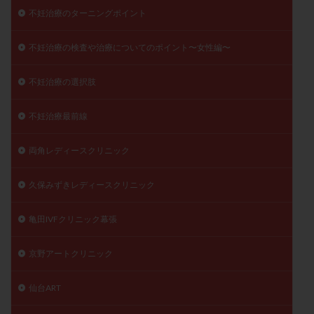
不妊治療のターニングポイント
不妊治療の検査や治療についてのポイント〜女性編〜
不妊治療の選択肢
不妊治療最前線
両角レディースクリニック
久保みずきレディースクリニック
亀田IVFクリニック幕張
京野アートクリニック
仙台ART