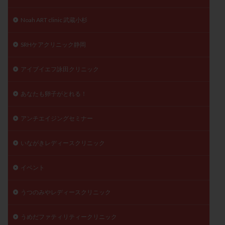
精子
精子の質
精子凍結
精子提供
Noah ART clinic 武蔵小杉
精子減少症
精子無力症
精液検査
精神安定剤
精索静脈瘤
糖質
経血量
経過措置
SRHケアクリニック静岡
絨毛染色体検査
絨毛組織
絨毛膜下血腫
アイブイエフ詠田クリニック
肝機能障害
肥満
胎嚢
胎盤ポリープ
胚
胚培養
胚盤胞
胚盤胞到達率
胚盤胞移植
あなたも卵子がとれる！
胚移植
腹腔鏡手術
腹腔鏡検査
膣内射精障害
膿精液症
自己注射
自然周期
自然妊娠
アンチエイジングセミナー
自然排卵周期
自然移植周期
自費診療
良好胚
いながきレディースクリニック
良好胚盤胞
葉酸
融解方法
血流改善
視床下部
貧血
貯卵
費用
転座
イベント
転院
透明帯除去培養
通院
通院回数
通院頻度
連続採卵
運動
過分割胚
うつのみやレディースクリニック
過食嘔吐
遺伝子異常
遺残卵胞
遺残胎盤
うめだファティリティークリニック
里親
閉塞性無精子症
閉経
陰性