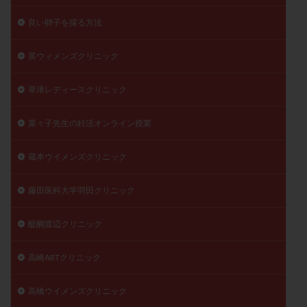
良い卵子を採る方法
英ウィメンズクリニック
草津レディースクリニック
菜々子先生の妊活オンライン授業
蔵本ウイメンズクリニック
藤田医科大学羽田クリニック
醍醐渡辺クリニック
高崎ARTクリニック
高橋ウイメンズクリニック