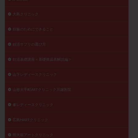
大島クリニック
妊娠のためにできること
妊活サプリの選び方
妊活基礎講座＜基礎体温表解説編＞
山下レディースクリニック
山形大手町ARTクリニック川越医院
峯レディースクリニック
広島HARTクリニック
明大前アートクリニック