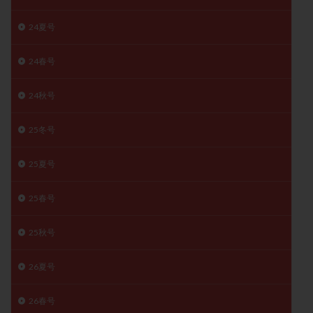
精子
精子の質
精子凍結
精子提供
24夏号
精子減少症
精子無力症
精液検査
精神安定剤
精索静脈瘤
糖質
経血量
経過措置
24春号
絨毛染色体検査
絨毛組織
絨毛膜下血腫
24秋号
肝機能障害
肥満
胎嚢
胎盤ポリープ
胚
胚培養
胚盤胞
胚盤胞到達率
胚盤胞移植
25冬号
胚移植
腹腔鏡手術
腹腔鏡検査
膣内射精障害
膿精液症
自己注射
自然周期
自然妊娠
25夏号
自然排卵周期
自然移植周期
自費診療
良好胚
25春号
良好胚盤胞
葉酸
融解方法
血流改善
視床下部
貧血
貯卵
費用
転座
25秋号
転院
透明帯除去培養
通院
通院回数
26夏号
通院頻度
連続採卵
運動
過分割胚
過食嘔吐
遺伝子異常
遺残卵胞
遺残胎盤
26春号
里親
閉塞性無精子症
閉経
陰性