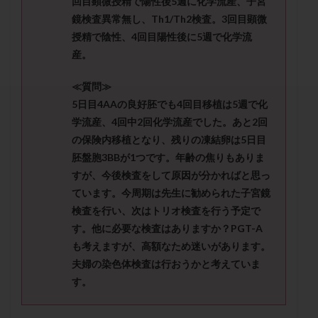
回目顕微授精で陽性後5週に化学流産、子宮
セカンドオピニオン
セックスレス
ダイエット
鏡検査異常無し、Th1/Th2検査。3回目顕微
タイミング法
タイムラプス
ダイレクト分割
授精で陰性、4回目陽性後に5週で化学流
タクロリムス
チョコレート嚢胞
チラーヂン
産。
トリオ検査
トリソミー
ネフローゼ症候群
≪質問≫
ビタミンC
ビタミンD
ピックアップ障害
5日目4AAの良好胚でも4回目移植は5週で化
ビブラマイシン
ピル
フーナーテスト
学流産、4回中2回化学流産でした。あと2回
フェマーラ
フォリスチム
ブセレリン点鼻薬
の保険内移植となり、残りの凍結卵は5日目
ブライダルチェック
フラグメント
プラセンタ
胚盤胞3BBが1つです。年齢の焦りもありま
すが、今後検査をして原因が分かればと思っ
プラノバール
プラバノール
ふりかけ法
ています。今周期は先生に勧められた子宮鏡
プレコンセプション
プレドニン
プレマリン
検査を行い、次はトリオ検査を行う予定で
プログラフ
プロゲステロン
プロテイン
す。他に必要な検査はありますか？PGT-A
プロバイオティクス
プロラクチン
ホルモン値
も考えますが、高額なため迷いがあります。
ホルモン投与
ホルモン注射
ホルモン補充周期
夫婦の染色体検査は行おうかと考えていま
す。
ホルモン補充法
ホルモン補充療法
マイクロポリープ
マルチビタミン
ミトコンドリア