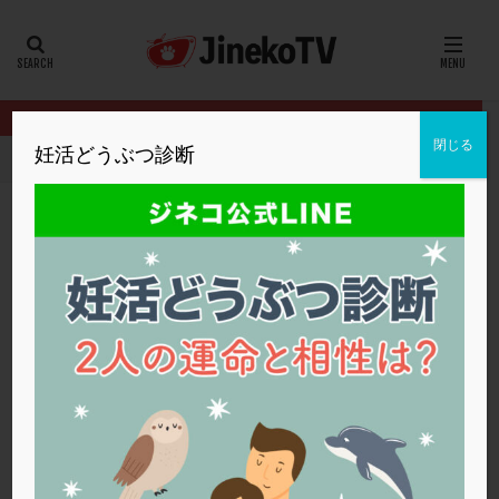
カテゴリー
タグ
閉じる
妊活どうぶつ診断
HOME
クリニック別
明大前アートクリニック
流産後、妊娠を
20代
22冬
2人目妊活
2個戻し
2個移植
30代
3個移植
40代
AID
ALICE
AMH
ART
BMI
CD138
DC胚
DFI
流産後、妊娠を目指す上で必要な検査は？
DHEA
E2
EMMA
EndomeTRIO検査
明大前アートクリニック
PGT-A
,
トリオ検査
,
染色体異常
,
流産
ERA
ERA検査
ERPeak
FSH
FST
FTカテーテル
hCG
IMSI
L-カルニチン
明大前アートクリニック
LH
LUF
MD-TESE
MRワクチン
MTHFR
NIPT
NK活性
NK細胞
OHSS
P4
PCO
PCOS
PCOS，妊活クイズ
PCPS
PFC-FD療法
PGT-A
PICSI
PMS
PPOS法