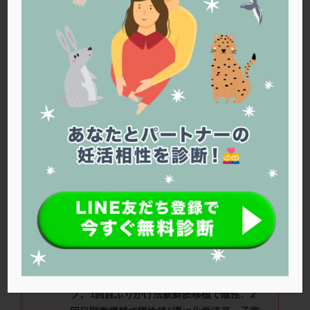
PQQ
PRP療法
SEET法
SLE
TESE
Th検査
TORIO検査
TRIO検査
ZyMot
アシストハッチング
アスピリン
アンタゴニスト法
アンチエイジング
インスリン抵抗性
イントラリピッド
ウトロゲスタン
エコー
エストラーナテープ
エストロゲン
オビドレル
おりもの
カウフマン療法
カウンセリング
ガニレスト
カバサール
カフェイン
カルシウムイオノファ
カンジタ
クラミジア
クリニック選び
グレード
クロミッド
こあさん（
37
歳）
■治療ステージ：
顕微授精 ■妊活期間：2
～3
年
クロミフェン
ゴナールエフ
コロナウイルス
■
AMH
：2.62
■精液所見：良好
コロナワクチン
サウナ
サプリ
サプリメント
シート法
シェーングレン症候群
ショート法
■治療状況
シリンジ法
スクラッチ
ステップアップ
人工授精４回陰性、体外受精へステップアッ
プ。1回目ふりかけ法新鮮胚移植で陰性、2
ステップダウン
ストレス
スプリット