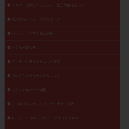
ドクターに聞く！アラフォー女子の妊活とは？
なかむらレディースクリニック
パートナーと学ぶ妊活講座
ハシイ産婦人科
ファティリティクリニック東京
みのうらレディースクリニック
メディカルパーク湘南
リプロダクションクリニック東京・大阪
レディース＆A R Tクリニック サンタクルス