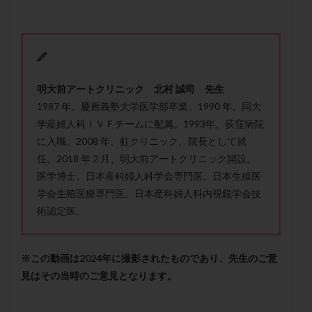
メンタル
モザイク杯
モザイク胚
ラクトバチルス
ラクトフェリン
ラパロドリリング
リュープリン
リュープロレリン注射
ルトラール
レコベル
レトロゾール
レルミナ
明大前アートクリニック 北村 誠司 先生
ロバートソン
ロング法
一般不妊治療
1987 年、慶應義塾大学医学部卒業。1990 年、同大
下垂体不全
不妊
不妊検査
不妊治療
学産婦人科ＩＶＦチームに配属。1993年、荻窪病院
不妊治療後の過ごし方
不妊症
不妊鍼灸
に入職。2008 年、虹クリニック、院長として就
不整脈
不正出血
不眠
不育症
任。2018 年２月、明大前アートクリニック開設。
医学博士。日本産科婦人科学会専門医。日本生殖医
不育症検査
両側卵管切除術
両卵管閉塞
中絶
学会生殖医療専門医。日本産科婦人科内視鏡学会技
中隔子宮
主治医変更
乏精子症
乳がん
術認定医。
乳酸菌
二人目不妊
二人目妊活
二段階胚移植
亜急性甲状腺炎
亜鉛
人工授精
低AMH
※この動画は2024年に撮影されたものであり、先生のご意
低グレード胚
低体重
低刺激
低年齢
見はその当時のご意見となります。
低温期
体づくり
体外受精
体質改善
体重増加
体重管理
体験談
保険診療