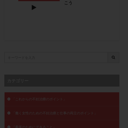
こう
子宮奇形
子宮後屈
子宮筋腫
子宮筋腫，妊活クイズ
子宮腺筋症
子宮鏡検査
射精障害
屈折
帝王切開
帝王切開瘢痕症候群
後屈子宮
性交渉
性交障害
性感染症
性行為
慢性子宮内膜炎
成熟卵
抗TPO抗体
抗うつ剤
抗カルジオリピン抗体
抗セントロメア抗体
抗リン脂質抗体
抗核抗体
抗生剤
抗精子抗体
抗酸化成分
排卵
排卵予定日
排卵出血
排卵刺激
排卵周期
カテゴリー
排卵周期法
排卵日
排卵日検査薬
排卵検査薬
排卵痛
排卵誘発
排卵誘発剤
排卵誘発法
「これからの不妊治療のポイント」
排卵障害
採卵
採卵後の過ごし方
採卵数
採精
断乳
新鮮卵子
新鮮精子
「働く女性のための不妊治療と仕事の両立のポイント」
新鮮胚移植
早期卵巣不全
早発卵巣不全
更年期
月経不順
月経周期
月経困難
『着床のためにできること』