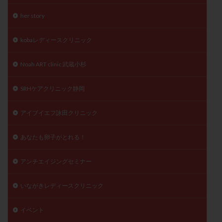
陽性反応
顕微
顕微授精
風疹
食事
her story
食生活
養子縁組
骨盤腹膜炎
高AMH
kobaレディースクリニック
高FSH
高プロラクチン血症
高刺激
高年齢
高温期
高齢
高齢出産
黄体ホルモン
Noah ART clinic 武蔵小杉
黄体化未破裂卵胞
黄体未破裂化卵胞
黄体機能不全
黄体補充
SRHケアクリニック静岡
検索
アイブイエフ詠田クリニック
あなたも卵子がとれる！
アンチエイジングセミナー
いながきレディースクリニック
イベント