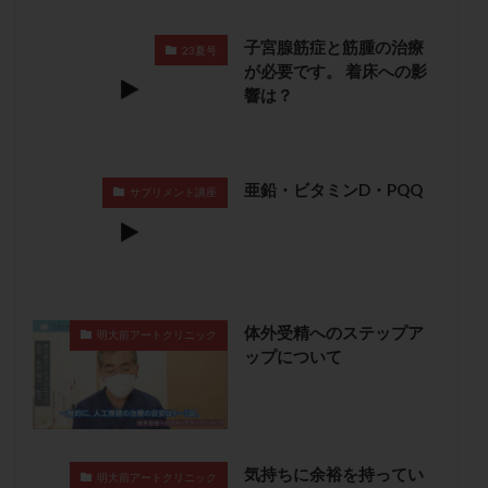
卵管留血症
卵管通水
卵管造影
卵管造影検査
子宮腺筋症と筋腫の治療
卵管閉塞
卵胞
卵質
原因不明
双子
23夏号
が必要です。 着床への影
反復流産
反復着床不全
受精
受精卵
響は？
受精卵凍結
受精率
受精障害
喫煙
培養
培養士
基礎体温
基礎体温表
変形卵
変性卵
多嚢胞性卵巣症候群
多核受精
亜鉛・ビタミンD・PQQ
サプリメント講座
多精子授精
夫婦生活
奇形率
妊娠
妊娠リスク
妊娠初期
妊娠判定
妊娠検査薬
妊娠率
妊娠継続
妊娠継続率
妊活
妊活クイズ
妊活デビュー
妊活再開
体外受精へのステップア
明大前アートクリニック
婦人科疾患
子宮
子宮内フローラ
ップについて
子宮内細菌叢検査
子宮内膜
子宮内膜ポリープ
子宮内膜受容能検査
子宮内膜炎
子宮内膜異型増殖症
子宮内膜症
子宮内膜症性嚢胞
気持ちに余裕を持ってい
子宮卵管造影検査
子宮収縮
子宮外妊娠
明大前アートクリニック