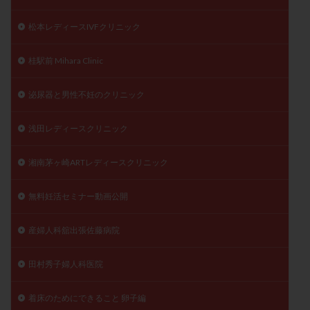
松本レディースIVFクリニック
桂駅前 Mihara Clinic
泌尿器と男性不妊のクリニック
浅田レディースクリニック
湘南茅ヶ崎ARTレディースクリニック
無料妊活セミナー動画公開
産婦人科舘出張佐藤病院
田村秀子婦人科医院
着床のためにできること 卵子編