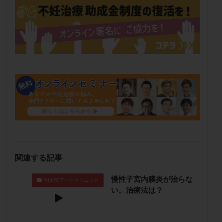
保険適用
偽嚢胞
偽閉経療法
先天性甲状腺機能低下症
先進医療
免疫異常
内膜スクラッチ
再発率
再開
凍結卵
凍結卵子
凍結卵移送
凍結精子
凍結胚
凍結胚盤胞
凍結胚移植
凍結胚移植移植
出産リスク
出産後
出血性黄体
分割胚
分割胚凍結
初期胚
初期胚凍結
初期胚移植
初診
刺激周期
刺激方法
刺激法
前核期凍結
副作用
化学流産
医療保険
卵の数
卵の質
卵の輸送
卵子
卵子の老化
卵子の質
卵子凍結
卵子提供
関連する記事
卵巣
卵巣の吊り上げ
卵巣刺激
卵巣嚢腫
慢性子宮内膜炎が治らな
明大前アートクリニック
卵巣多孔
卵巣年齢
卵巣機能
卵巣機能不全
い。治療法は？
卵巣機能低下
卵巣過剰刺激症候群
卵管
卵管切除
卵管卵巣膿瘍
卵管水腫
卵管狭窄