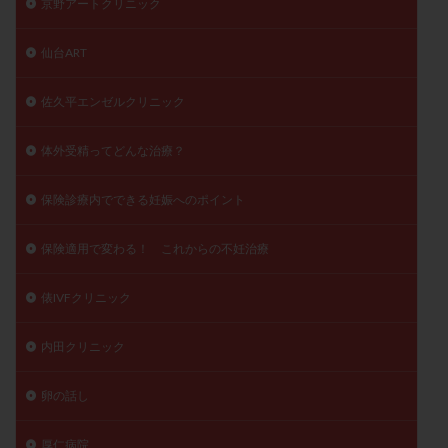
京野アートクリニック
仙台ART
佐久平エンゼルクリニック
体外受精ってどんな治療？
保険診療内でできる妊娠へのポイント
保険適用で変わる！ これからの不妊治療
俵IVFクリニック
内田クリニック
卵の話し
厚仁病院