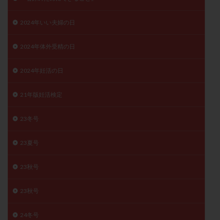
月経痛
未成熟卵
未熟卵
染色体検査
2024年いい夫婦の日
染色体異常
栄養素
桑実胚移植
検査
橋本病
機能性不妊
正常形態率
正常胚
2024年体外受精の日
正常胚率
死産
治療のやめ時
治療計画
流産
流産対策
温活
漢方
無排卵
2024年妊活の日
無月経
無痛分娩
無精子症
無頭蓋症
21年版妊活検定
生活習慣
生理
生理不順
生理周期
生理痛
産み分け 妊活クイズ
甲状腺
23冬号
甲状腺ホルモン
甲状腺機能不全
男性ホルモン
男性不妊
病院選び
痛み
瘢痕症候群
23夏号
着床
着床の検査
着床の窓
着床不全
23秋号
着床前診断
着床率
着床痛
着床障害
睡眠薬
禁欲
移植
移植のタイミング
23秋号
移植周期
移植後
移植後の過ごし方
移植時期
24冬号
稽留流産
空胞
筋膜下筋腫
粘膜下筋腫