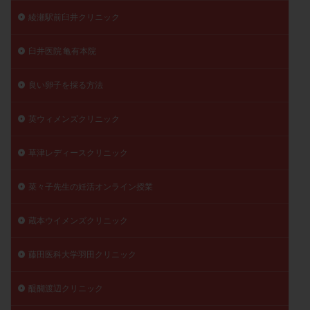
綾瀬駅前臼井クリニック
臼井医院 亀有本院
良い卵子を採る方法
英ウィメンズクリニック
草津レディースクリニック
菜々子先生の妊活オンライン授業
蔵本ウイメンズクリニック
藤田医科大学羽田クリニック
醍醐渡辺クリニック