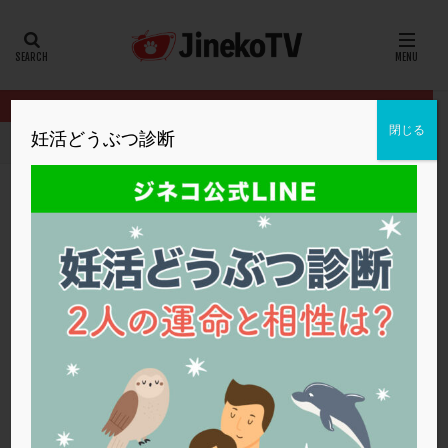
カテゴリー
タグ
閉じる
妊活どうぶつ診断
HOME
クリニック別
広島HARTクリニック
PGT-A正常胚で
20代
22冬
2人目妊活
2個戻し
2個移植
30代
3個移植
40代
AID
ALICE
AMH
ART
BMI
CD138
DC胚
DFI
PGT-A正常胚でも着床しない理由は？
DHEA
E2
EMMA
EndomeTRIO検査
広島HARTクリニック
ERA
ERA検査
ERPeak
FSH
FST
PGT-A
,
染色体異常
,
着床の窓
,
顕微授精
,
高年齢
,
高齢
FTカテーテル
hCG
IMSI
L-カルニチン
広島HARTクリニック
LH
LUF
MD-TESE
MRワクチン
MTHFR
NIPT
NK活性
NK細胞
OHSS
P4
PCO
PCOS
PCOS，妊活クイズ
PCPS
PFC-FD療法
PGT-A
PICSI
PMS
PPOS法