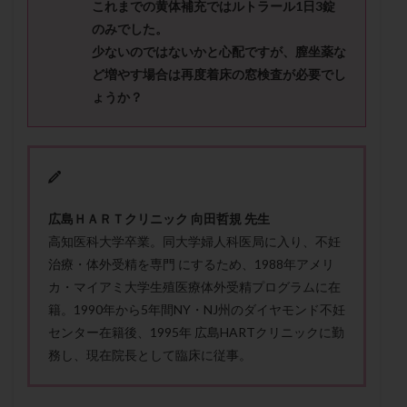
これまでの黄体補充ではルトラール1日3錠
メンタル
モザイク杯
モザイク胚
のみでした。
ラクトバチルス
ラクトフェリン
ラパロドリリング
少ないのではないかと心配ですが、膣坐薬な
リュープリン
リュープロレリン注射
ルトラール
ど増やす場合は再度着床の窓検査が必要でし
レコベル
レトロゾール
レルミナ
ょうか？
ロバートソン
ロング法
一般不妊治療
下垂体不全
不妊
不妊検査
不妊治療
不妊治療後の過ごし方
不妊症
不妊鍼灸
不整脈
不正出血
不眠
不育症
広
島
Ｈ
Ａ
Ｒ
Ｔ
ク
リ
ニ
ッ
ク
向田哲
規
先生
不育症検査
両側卵管切除術
両卵管閉塞
中絶
高知医科大学卒業。同大学婦人科医局に入り、不妊
中隔子宮
主治医変更
乏精子症
乳がん
治療・体外受精を専門 にするため、1988年アメリ
乳酸菌
二人目不妊
二人目妊活
二段階胚移植
カ・マイアミ大学生殖医療体外受精プログラムに在
籍。1990年から5年間NY・NJ州のダイヤモンド不妊
亜急性甲状腺炎
亜鉛
人工授精
低AMH
センター在籍後、1995年 広島HARTクリニックに勤
低グレード胚
低体重
低刺激
低年齢
務し、現在院長として臨床に従事。
低温期
体づくり
体外受精
体質改善
体重増加
体重管理
体験談
保険診療