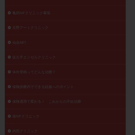
亀田IVFクリニック幕張
京野アートクリニック
仙台ART
佐久平エンゼルクリニック
体外受精ってどんな治療？
保険診療内でできる妊娠へのポイント
保険適用で変わる！ これからの不妊治療
俵IVFクリニック
内田クリニック