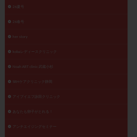
26夏号
陽性反応
顕微
顕微授精
風疹
食事
食生活
養子縁組
骨盤腹膜炎
高AMH
26春号
高FSH
高プロラクチン血症
高刺激
高年齢
高温期
高齢
高齢出産
黄体ホルモン
her story
黄体化未破裂卵胞
黄体未破裂化卵胞
黄体機能不全
kobaレディースクリニック
黄体補充
Noah ART clinic 武蔵小杉
検索
SRHケアクリニック静岡
アイブイエフ詠田クリニック
あなたも卵子がとれる！
アンチエイジングセミナー