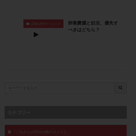
子宮奇形
子宮後屈
子宮筋腫
子宮筋腫，妊活クイズ
子宮腺筋症
子宮鏡検査
卵巣嚢腫と妊活、優先す
射精障害
屈折
帝王切開
帝王切開瘢痕症候群
広島HARTクリニック
べきはどちら？
後屈子宮
性交渉
性交障害
性感染症
性行為
慢性子宮内膜炎
成熟卵
抗TPO抗体
抗うつ剤
抗カルジオリピン抗体
抗セントロメア抗体
抗リン脂質抗体
抗核抗体
抗生剤
抗精子抗体
抗酸化成分
排卵
排卵予定日
排卵出血
排卵刺激
排卵周期
排卵周期法
排卵日
排卵日検査薬
排卵検査薬
排卵痛
排卵誘発
排卵誘発剤
排卵誘発法
排卵障害
採卵
採卵後の過ごし方
採卵数
カテゴリー
採精
断乳
新鮮卵子
新鮮精子
新鮮胚移植
早期卵巣不全
早発卵巣不全
「これからの不妊治療のポイント」
更年期
月経不順
月経周期
月経困難