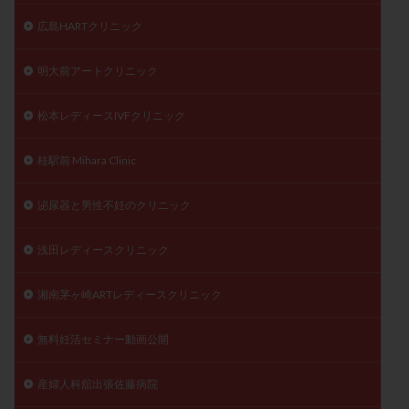
広島HARTクリニック
明大前アートクリニック
松本レディースIVFクリニック
桂駅前 Mihara Clinic
泌尿器と男性不妊のクリニック
浅田レディースクリニック
湘南茅ヶ崎ARTレディースクリニック
無料妊活セミナー動画公開
産婦人科舘出張佐藤病院