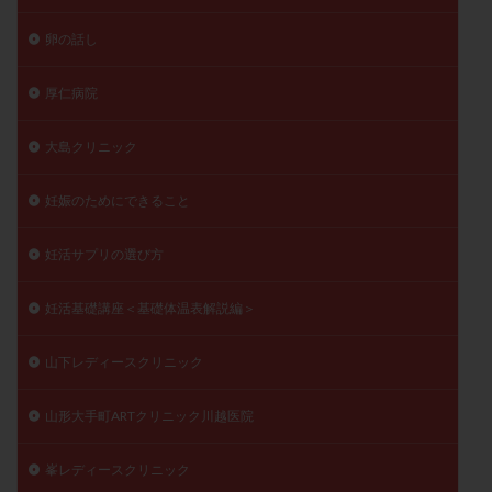
卵の話し
厚仁病院
大島クリニック
妊娠のためにできること
妊活サプリの選び方
妊活基礎講座＜基礎体温表解説編＞
山下レディースクリニック
山形大手町ARTクリニック川越医院
峯レディースクリニック