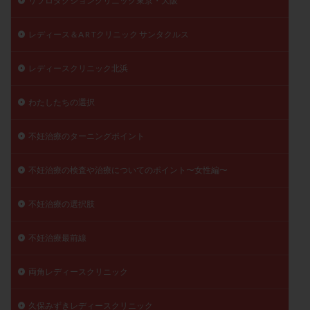
リプロダクションクリニック東京・大阪
レディース＆A R Tクリニック サンタクルス
レディースクリニック北浜
わたしたちの選択
不妊治療のターニングポイント
不妊治療の検査や治療についてのポイント〜女性編〜
不妊治療の選択肢
不妊治療最前線
両角レディースクリニック
久保みずきレディースクリニック