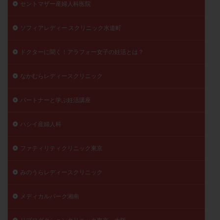
セントマザー産婦人科医院
ソフィアレディー スクリニック水道町
ドクターに聞く！アラフォー女子の妊活とは？
なかむらレディースクリニック
パートナーと学ぶ妊活講座
ハシイ産婦人科
ファティリティクリニック東京
みのうらレディースクリニック
メディカルパーク湘南