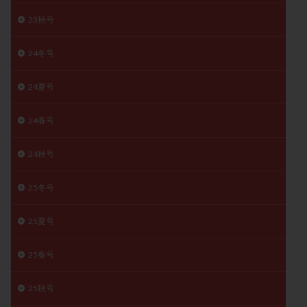
精子
精子の質
精子凍結
精子提供
23秋号
精子減少症
精子無力症
精液検査
精神安定剤
24冬号
精索静脈瘤
糖質
経血量
経過措置
絨毛染色体検査
絨毛組織
絨毛膜下血腫
24夏号
肝機能障害
肥満
胎嚢
胎盤ポリープ
胚
胚培養
胚盤胞
胚盤胞到達率
胚盤胞移植
24春号
胚移植
腹腔鏡手術
腹腔鏡検査
膣内射精障害
24秋号
膿精液症
自己注射
自然周期
自然妊娠
自然排卵周期
自然移植周期
自費診療
良好胚
25冬号
良好胚盤胞
葉酸
融解方法
血流改善
視床下部
貧血
貯卵
費用
転座
25夏号
転院
透明帯除去培養
通院
通院回数
25春号
通院頻度
連続採卵
運動
過分割胚
過食嘔吐
遺伝子異常
遺残卵胞
遺残胎盤
25秋号
里親
閉塞性無精子症
閉経
陰性