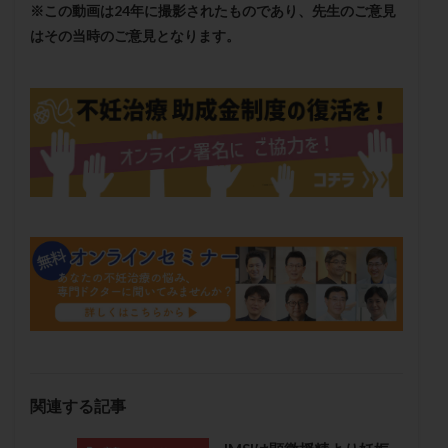
※この動画は24年に撮影されたものであり、先生のご意見
保険適用
偽嚢胞
偽閉経療法
はその当時のご意見となります。
先天性甲状腺機能低下症
先進医療
免疫異常
内膜スクラッチ
再発率
再開
凍結卵
凍結卵子
凍結卵移送
凍結精子
凍結胚
凍結胚盤胞
凍結胚移植
凍結胚移植移植
出産リスク
出産後
出血性黄体
分割胚
分割胚凍結
初期胚
初期胚凍結
初期胚移植
初診
刺激周期
刺激方法
刺激法
前核期凍結
副作用
化学流産
医療保険
卵の数
卵の質
卵の輸送
卵子
卵子の老化
卵子の質
卵子凍結
卵子提供
卵巣
卵巣の吊り上げ
卵巣刺激
卵巣嚢腫
卵巣多孔
卵巣年齢
卵巣機能
卵巣機能不全
関連する記事
卵巣機能低下
卵巣過剰刺激症候群
卵管
卵管切除
卵管卵巣膿瘍
卵管水腫
卵管狭窄