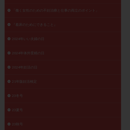
月経痛
未成熟卵
未熟卵
染色体検査
「働く女性のための不妊治療と仕事の両立のポイント」
染色体異常
栄養素
桑実胚移植
検査
橋本病
機能性不妊
正常形態率
正常胚
『着床のためにできること』
正常胚率
死産
治療のやめ時
治療計画
2024年いい夫婦の日
流産
流産対策
温活
漢方
無排卵
無月経
無痛分娩
無精子症
無頭蓋症
2024年体外受精の日
生活習慣
生理
生理不順
生理周期
生理痛
産み分け 妊活クイズ
甲状腺
2024年妊活の日
甲状腺ホルモン
甲状腺機能不全
男性ホルモン
21年版妊活検定
男性不妊
病院選び
痛み
瘢痕症候群
着床
着床の検査
着床の窓
着床不全
23冬号
着床前診断
着床率
着床痛
着床障害
23夏号
睡眠薬
禁欲
移植
移植のタイミング
移植周期
移植後
移植後の過ごし方
移植時期
23秋号
稽留流産
空胞
筋膜下筋腫
粘膜下筋腫