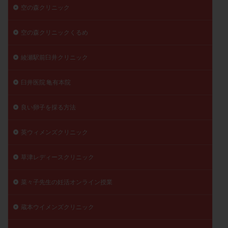
空の森クリニック
空の森クリニックくるめ
綾瀬駅前臼井クリニック
臼井医院 亀有本院
良い卵子を採る方法
英ウィメンズクリニック
草津レディースクリニック
菜々子先生の妊活オンライン授業
蔵本ウイメンズクリニック