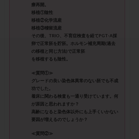
セカンドオピニオン
セックスレス
ダイエット
療再開。
移植①陰性
タイミング法
タイムラプス
ダイレクト分割
移植②化学流産
タクロリムス
チョコレート嚢胞
チラーヂン
移植③稽留流産
トリオ検査
トリソミー
ネフローゼ症候群
その後、TRIO、不育症検査を経てPGT-A採
ビタミンC
ビタミンD
ピックアップ障害
卵で正常胚を貯胚。ホルモン補充周期(過去
ビブラマイシン
ピル
フーナーテスト
の移植と同じ方法)で正常胚
を移植するも陰性。
フェマーラ
フォリスチム
ブセレリン点鼻薬
ブライダルチェック
フラグメント
プラセンタ
≪質問①≫
プラノバール
プラバノール
ふりかけ法
グレードの良い染色体異常のない胚でも不成
プレコンセプション
プレドニン
プレマリン
功でした。
着床に関わる検査も一通り受けています。何
プログラフ
プロゲステロン
プロテイン
が原因と思われますか？
プロバイオティクス
プロラクチン
ホルモン値
高齢になると染色体以外にも上手くいかない
ホルモン投与
ホルモン注射
ホルモン補充周期
要因が増えるのでしょうか？
ホルモン補充法
ホルモン補充療法
≪質問②≫
マイクロポリープ
マルチビタミン
ミトコンドリア