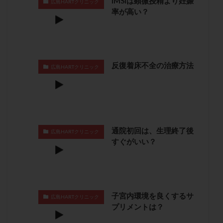
IMSIは顕微授精より妊娠
広島HARTクリニック
卵管留血症
卵管通水
卵管造影
卵管造影検査
率が高い？
卵管閉塞
卵胞
卵質
原因不明
双子
反復流産
反復着床不全
受精
受精卵
受精卵凍結
受精率
受精障害
喫煙
培養
反復着床不全の治療方法
広島HARTクリニック
培養士
基礎体温
基礎体温表
変形卵
変性卵
多嚢胞性卵巣症候群
多核受精
多精子授精
夫婦生活
奇形率
妊娠
妊娠リスク
妊娠初期
妊娠判定
妊娠検査薬
妊娠率
妊娠継続
妊娠継続率
妊活
通院初回は、生理終了後
広島HARTクリニック
すぐがいい？
妊活クイズ
妊活デビュー
妊活再開
婦人科疾患
子宮
子宮内フローラ
子宮内細菌叢検査
子宮内膜
子宮内膜ポリープ
子宮内膜受容能検査
子宮内膜炎
子宮内環境を良くするサ
広島HARTクリニック
子宮内膜異型増殖症
子宮内膜症
子宮内膜症性嚢胞
プリメントは？
子宮卵管造影検査
子宮収縮
子宮外妊娠