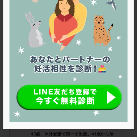
PQQ
PRP療法
SEET法
SLE
TESE
Th検査
TORIO検査
TRIO検査
ZyMot
アシストハッチング
アスピリン
アンタゴニスト法
アンチエイジング
インスリン抵抗性
イントラリピッド
ウトロゲスタン
エコー
エストラーナテープ
エストロゲン
オビドレル
おりもの
カウフマン療法
カウンセリング
ガニレスト
カバサール
カフェイン
カルシウムイオノファ
カンジタ
クラミジア
クリニック選び
グレード
クロミッド
くみんさん（43歳） ■治療ステー
クロミフェン
ゴナールエフ
コロナウイルス
ジ：顕微授精 ■妊活歴：1年～2
コロナワクチン
サウナ
サプリ
サプリメント
年
シート法
シェーングレン症候群
ショート法
■治療状況
シリンジ法
スクラッチ
ステップアップ
ステップダウン
ストレス
スプリット
40歳、体外受精で第一子出産。41歳から治