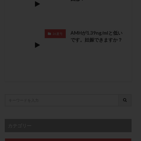
卵管留血症
卵管通水
卵管造影
卵管造影検査
卵管閉塞
卵胞
卵質
原因不明
双子
反復流産
反復着床不全
受精
受精卵
AMHが1.39ng/mlと低い
受精卵凍結
受精率
受精障害
喫煙
培養
26夏号
です。妊娠できますか？
培養士
基礎体温
基礎体温表
変形卵
変性卵
多嚢胞性卵巣症候群
多核受精
多精子授精
夫婦生活
奇形率
妊娠
妊娠リスク
妊娠初期
妊娠判定
妊娠検査薬
妊娠率
妊娠継続
妊娠継続率
妊活
妊活クイズ
妊活デビュー
妊活再開
婦人科疾患
子宮
子宮内フローラ
子宮内細菌叢検査
子宮内膜
子宮内膜ポリープ
子宮内膜受容能検査
子宮内膜炎
カテゴリー
子宮内膜異型増殖症
子宮内膜症
子宮内膜症性嚢胞
子宮卵管造影検査
子宮収縮
子宮外妊娠