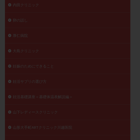
内田クリニック
卵の話し
厚仁病院
大島クリニック
妊娠のためにできること
妊活サプリの選び方
妊活基礎講座＜基礎体温表解説編＞
山下レディースクリニック
山形大手町ARTクリニック川越医院