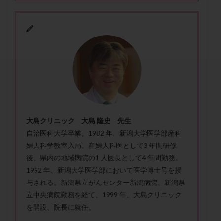
セカンドオピニオン
セックスレス
ダイエット
タイミング法
タイムラプス
ダイレクト分割
タクロリムス
チョコレート嚢胞
チラーヂン
トリオ検査
トリソミー
ネフローゼ症候群
ビタミンC
ビタミンD
ピックアップ障害
ビブラマイシン
ピル
フーナーテスト
フェマーラ
フォリスチム
ブセレリン点鼻薬
ブライダルチェック
フラグメント
プラセンタ
大島クリニック 大島 隆史 先生
プラノバール
プラバノール
ふりかけ法
自治医科大学卒業。1982 年、新潟大学医学部産科
プレコンセプション
プレドニン
プレマリン
婦人科学教室入局。産婦人科医として3 年間研修
プログラフ
プロゲステロン
プロテイン
後、県内の地域病院の1 人医長として4 年間勤務。
プロバイオティクス
プロラクチン
ホルモン値
1992 年、新潟大学医学部において医学博士号を授
与される。新潟県立がんセンター新潟病院、新潟県
ホルモン投与
ホルモン注射
ホルモン補充周期
立中央病院勤務を経て、1999 年、大島クリニック
ホルモン補充法
ホルモン補充療法
を開設、院長に就任。
マイクロポリープ
マルチビタミン
ミトコンドリア