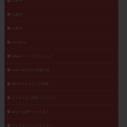
25秋号
精子
精子の質
精子凍結
精子提供
26夏号
精子減少症
精子無力症
精液検査
精神安定剤
精索静脈瘤
糖質
経血量
経過措置
26春号
絨毛染色体検査
絨毛組織
絨毛膜下血腫
肝機能障害
肥満
胎嚢
胎盤ポリープ
胚
her story
胚培養
胚盤胞
胚盤胞到達率
胚盤胞移植
kobaレディースクリニック
胚移植
腹腔鏡手術
腹腔鏡検査
膣内射精障害
膿精液症
自己注射
自然周期
自然妊娠
Noah ART clinic 武蔵小杉
自然排卵周期
自然移植周期
自費診療
良好胚
良好胚盤胞
葉酸
融解方法
血流改善
SRHケアクリニック静岡
視床下部
貧血
貯卵
費用
転座
アイブイエフ詠田クリニック
転院
透明帯除去培養
通院
通院回数
通院頻度
連続採卵
運動
過分割胚
あなたも卵子がとれる！
過食嘔吐
遺伝子異常
遺残卵胞
遺残胎盤
里親
閉塞性無精子症
閉経
陰性
アンチエイジングセミナー