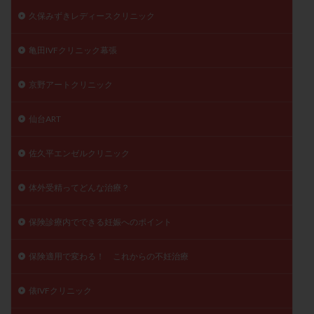
久保みずきレディースクリニック
亀田IVFクリニック幕張
京野アートクリニック
仙台ART
佐久平エンゼルクリニック
体外受精ってどんな治療？
保険診療内でできる妊娠へのポイント
保険適用で変わる！ これからの不妊治療
俵IVFクリニック