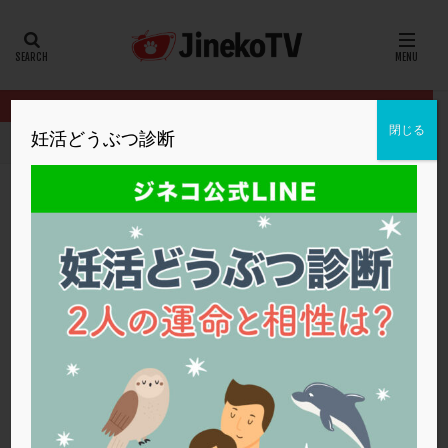
カテゴリー
タグ
閉じる
妊活どうぶつ診断
HOME
フリーマガジン
26夏号
現在の精液検査の結果で自然
20代
22冬
2人目妊活
2個戻し
2個移植
30代
3個移植
40代
AID
ALICE
AMH
ART
BMI
CD138
DC胚
DFI
現在の精液検査の結果で自然妊娠は可能？
DHEA
E2
EMMA
EndomeTRIO検査
26夏号
,
大島クリニック
ERA
ERA検査
ERPeak
FSH
FST
30代
,
ステップアップ
,
体外受精
,
精液検査
,
自然妊娠
FTカテーテル
hCG
IMSI
L-カルニチン
26夏号
LH
LUF
MD-TESE
MRワクチン
MTHFR
NIPT
NK活性
NK細胞
OHSS
P4
PCO
PCOS
PCOS，妊活クイズ
PCPS
PFC-FD療法
PGT-A
PICSI
PMS
PPOS法