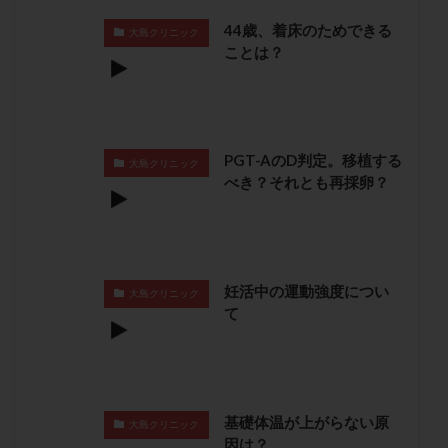
保険適用
偽嚢胞
偽閉経療法
44歳、着床のためできる
大島クリニック
先天性甲状腺機能低下症
先進医療
免疫異常
ことは？
内膜スクラッチ
再発率
再開
凍結卵
凍結卵子
凍結卵移送
凍結精子
凍結胚
凍結胚盤胞
凍結胚移植
凍結胚移植移植
PGT-AのD判定。移植する
大島クリニック
出産リスク
出産後
出血性黄体
分割胚
べき？それとも再採卵？
分割胚凍結
初期胚
初期胚凍結
初期胚移植
初診
刺激周期
刺激方法
刺激法
前核期凍結
副作用
化学流産
医療保険
卵の数
卵の質
卵の輸送
卵子
妊活中の運動強度につい
大島クリニック
て
卵子の老化
卵子の質
卵子凍結
卵子提供
卵巣
卵巣の吊り上げ
卵巣刺激
卵巣嚢腫
卵巣多孔
卵巣年齢
卵巣機能
卵巣機能不全
卵巣機能低下
卵巣過剰刺激症候群
卵管
基礎体温が上がらない原
大島クリニック
卵管切除
卵管卵巣膿瘍
卵管水腫
卵管狭窄
因は？