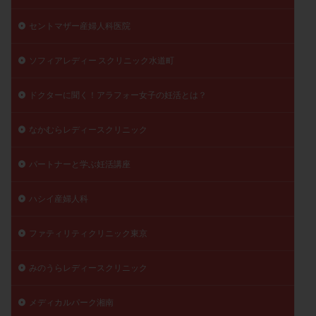
セントマザー産婦人科医院
ソフィアレディー スクリニック水道町
ドクターに聞く！アラフォー女子の妊活とは？
なかむらレディースクリニック
パートナーと学ぶ妊活講座
ハシイ産婦人科
ファティリティクリニック東京
みのうらレディースクリニック
メディカルパーク湘南