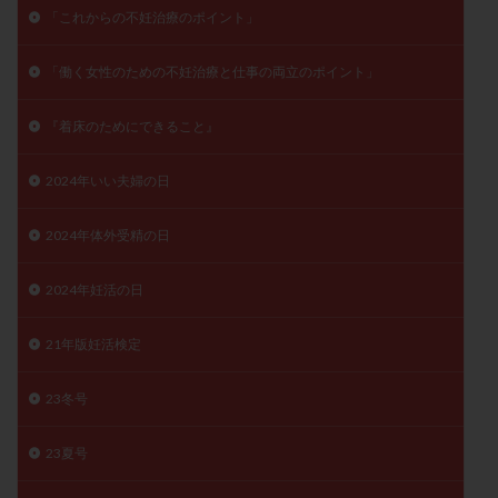
「これからの不妊治療のポイント」
子宮奇形
子宮後屈
子宮筋腫
子宮筋腫，妊活クイズ
子宮腺筋症
子宮鏡検査
「働く女性のための不妊治療と仕事の両立のポイント」
射精障害
屈折
帝王切開
帝王切開瘢痕症候群
後屈子宮
性交渉
性交障害
性感染症
『着床のためにできること』
性行為
慢性子宮内膜炎
成熟卵
抗TPO抗体
2024年いい夫婦の日
抗うつ剤
抗カルジオリピン抗体
抗セントロメア抗体
抗リン脂質抗体
抗核抗体
2024年体外受精の日
抗生剤
抗精子抗体
抗酸化成分
排卵
排卵予定日
排卵出血
排卵刺激
排卵周期
2024年妊活の日
排卵周期法
排卵日
排卵日検査薬
排卵検査薬
21年版妊活検定
排卵痛
排卵誘発
排卵誘発剤
排卵誘発法
排卵障害
採卵
採卵後の過ごし方
採卵数
23冬号
採精
断乳
新鮮卵子
新鮮精子
23夏号
新鮮胚移植
早期卵巣不全
早発卵巣不全
更年期
月経不順
月経周期
月経困難