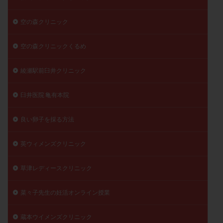
空の森クリニック
空の森クリニックくるめ
綾瀬駅前臼井クリニック
臼井医院 亀有本院
良い卵子を採る方法
英ウィメンズクリニック
草津レディースクリニック
菜々子先生の妊活オンライン授業
蔵本ウイメンズクリニック