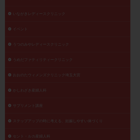
陽性反応
顕微
顕微授精
風疹
食事
いながきレディースクリニック
食生活
養子縁組
骨盤腹膜炎
高AMH
高FSH
高プロラクチン血症
高刺激
高年齢
イベント
高温期
高齢
高齢出産
黄体ホルモン
うつのみやレディースクリニック
黄体化未破裂卵胞
黄体未破裂化卵胞
黄体機能不全
黄体補充
うめだファティリティークリニック
検索
おおのたウィメンズクリニック埼玉大宮
かしわざき産婦人科
サプリメント講座
ステップアップの時に考える、妊娠しやすい体づくり
セント・ルカ産婦人科