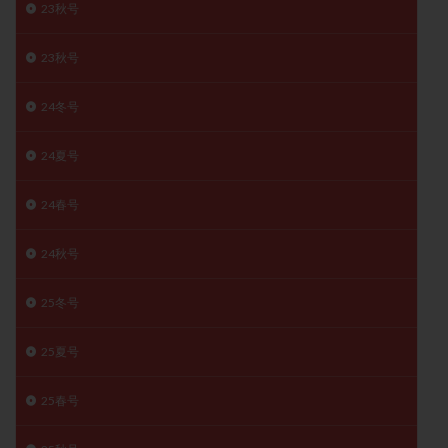
23秋号
月経痛
未成熟卵
未熟卵
染色体検査
染色体異常
栄養素
桑実胚移植
検査
23秋号
橋本病
機能性不妊
正常形態率
正常胚
24冬号
正常胚率
死産
治療のやめ時
治療計画
流産
流産対策
温活
漢方
無排卵
24夏号
無月経
無痛分娩
無精子症
無頭蓋症
生活習慣
生理
生理不順
生理周期
24春号
生理痛
産み分け 妊活クイズ
甲状腺
24秋号
甲状腺ホルモン
甲状腺機能不全
男性ホルモン
男性不妊
病院選び
痛み
瘢痕症候群
25冬号
着床
着床の検査
着床の窓
着床不全
着床前診断
着床率
着床痛
着床障害
25夏号
睡眠薬
禁欲
移植
移植のタイミング
25春号
移植周期
移植後
移植後の過ごし方
移植時期
稽留流産
空胞
筋膜下筋腫
粘膜下筋腫