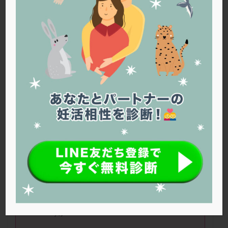
PQQ
PRP療法
SEET法
SLE
TESE
Th検査
TORIO検査
TRIO検査
ZyMot
アシストハッチング
アスピリン
アンタゴニスト法
アンチエイジング
インスリン抵抗性
イントラリピッド
ウトロゲスタン
エコー
エストラーナテープ
エストロゲン
オビドレル
おりもの
カウフマン療法
カウンセリング
ガニレスト
カバサール
カフェイン
カルシウムイオノファ
カンジタ
クラミジア
クリニック選び
グレード
クロミッド
ゆきみさん（34歳）
クロミフェン
ゴナールエフ
コロナウイルス
コロナワクチン
サウナ
サプリ
サプリメント
過去に自然妊娠歴がありますが、精液検査で
基準値を下回る結果が出ており、自然妊娠が
シート法
シェーングレン症候群
ショート法
可能か不安です。体外受精へ進むべきでしょ
シリンジ法
スクラッチ
ステップアップ
うか？
ステップダウン
ストレス
スプリット