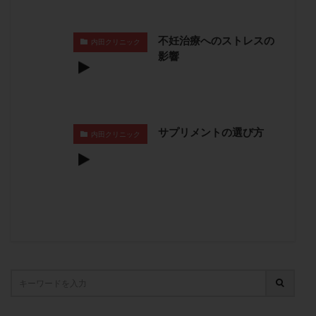
子宮奇形
子宮後屈
子宮筋腫
子宮筋腫，妊活クイズ
子宮腺筋症
子宮鏡検査
不妊治療へのストレスの
内田クリニック
影響
射精障害
屈折
帝王切開
帝王切開瘢痕症候群
後屈子宮
性交渉
性交障害
性感染症
性行為
慢性子宮内膜炎
成熟卵
抗TPO抗体
抗うつ剤
抗カルジオリピン抗体
サプリメントの選び方
内田クリニック
抗セントロメア抗体
抗リン脂質抗体
抗核抗体
抗生剤
抗精子抗体
抗酸化成分
排卵
排卵予定日
排卵出血
排卵刺激
排卵周期
排卵周期法
排卵日
排卵日検査薬
排卵検査薬
排卵痛
排卵誘発
排卵誘発剤
排卵誘発法
排卵障害
採卵
採卵後の過ごし方
採卵数
採精
断乳
新鮮卵子
新鮮精子
新鮮胚移植
早期卵巣不全
早発卵巣不全
更年期
月経不順
月経周期
月経困難