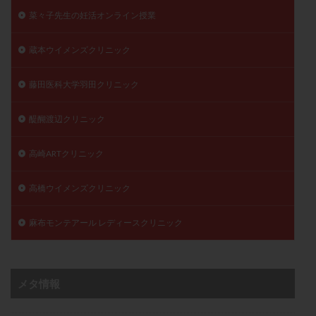
菜々子先生の妊活オンライン授業
蔵本ウイメンズクリニック
藤田医科大学羽田クリニック
醍醐渡辺クリニック
高崎ARTクリニック
高橋ウイメンズクリニック
麻布モンテアール レディースクリニック
メタ情報