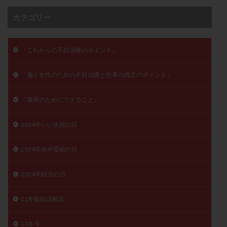
月経痛
未成熟卵
未熟卵
染色体検査
カテゴリー
染色体異常
栄養素
桑実胚移植
検査
橋本病
機能性不妊
正常形態率
正常胚
「これからの不妊治療のポイント」
正常胚率
死産
治療のやめ時
治療計画
流産
流産対策
温活
漢方
無排卵
「働く女性のための不妊治療と仕事の両立のポイント」
無月経
無痛分娩
無精子症
無頭蓋症
『着床のためにできること』
生活習慣
生理
生理不順
生理周期
生理痛
産み分け 妊活クイズ
甲状腺
2024年いい夫婦の日
甲状腺ホルモン
甲状腺機能不全
男性ホルモン
男性不妊
病院選び
痛み
瘢痕症候群
2024年体外受精の日
着床
着床の検査
着床の窓
着床不全
2024年妊活の日
着床前診断
着床率
着床痛
着床障害
睡眠薬
禁欲
移植
移植のタイミング
21年版妊活検定
移植周期
移植後
移植後の過ごし方
移植時期
稽留流産
空胞
筋膜下筋腫
粘膜下筋腫
23冬号