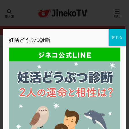
カテゴリー
タグ
閉じる
妊活どうぶつ診断
HOME
クリニック別
内田クリニック
着床障害の可能性？着床
20代
22冬
2人目妊活
2個戻し
2個移植
30代
3個移植
40代
AID
ALICE
AMH
ART
BMI
CD138
DC胚
DFI
着床障害の可能性？着床を目指すサプリ
DHEA
E2
EMMA
EndomeTRIO検査
内田クリニック
サプリメント
,
体外受精
,
着床の窓
,
着床障害
ERA
ERA検査
ERPeak
FSH
FST
FTカテーテル
hCG
IMSI
L-カルニチン
内田クリニック
LH
LUF
MD-TESE
MRワクチン
MTHFR
NIPT
NK活性
NK細胞
OHSS
P4
PCO
PCOS
PCOS，妊活クイズ
PCPS
PFC-FD療法
PGT-A
PICSI
PMS
PPOS法