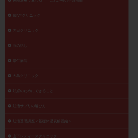
保険適用で変わる！ これからの不妊治療
俵IVFクリニック
内田クリニック
卵の話し
厚仁病院
大島クリニック
妊娠のためにできること
妊活サプリの選び方
妊活基礎講座＜基礎体温表解説編＞
山下レディースクリニック