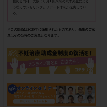
務める内科、大阪より月1 回来院の荒木先生による
保険適用
偽嚢胞
偽閉経療法
心理カウンセリングとサポート体制が充実してい
先天性甲状腺機能低下症
先進医療
免疫異常
る。
内膜スクラッチ
再発率
再開
凍結卵
凍結卵子
凍結卵移送
凍結精子
凍結胚
※この動画は2025年に撮影されたものであり、先生のご意
凍結胚盤胞
凍結胚移植
凍結胚移植移植
見はその当時のご意見となります。
出産リスク
出産後
出血性黄体
分割胚
分割胚凍結
初期胚
初期胚凍結
初期胚移植
初診
刺激周期
刺激方法
刺激法
前核期凍結
副作用
化学流産
医療保険
卵の数
卵の質
卵の輸送
卵子
卵子の老化
卵子の質
卵子凍結
卵子提供
卵巣
卵巣の吊り上げ
卵巣刺激
卵巣嚢腫
卵巣多孔
卵巣年齢
卵巣機能
卵巣機能不全
卵巣機能低下
卵巣過剰刺激症候群
卵管
卵管切除
卵管卵巣膿瘍
卵管水腫
卵管狭窄