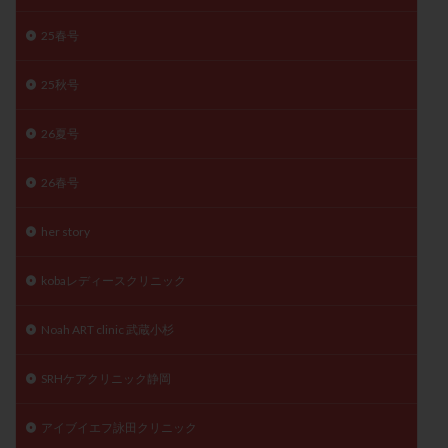
陽性反応
顕微
顕微授精
風疹
食事
25春号
食生活
養子縁組
骨盤腹膜炎
高AMH
高FSH
高プロラクチン血症
高刺激
高年齢
25秋号
高温期
高齢
高齢出産
黄体ホルモン
26夏号
黄体化未破裂卵胞
黄体未破裂化卵胞
黄体機能不全
黄体補充
26春号
検索
her story
kobaレディースクリニック
Noah ART clinic 武蔵小杉
SRHケアクリニック静岡
アイブイエフ詠田クリニック