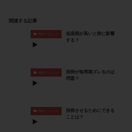
卵管留血症
卵管通水
卵管造影
卵管造影検査
卵管閉塞
卵胞
卵質
原因不明
双子
関連する記事
反復流産
反復着床不全
受精
受精卵
受精卵凍結
受精率
受精障害
喫煙
培養
低温期が高いと卵に影響
内田クリニック
する？
培養士
基礎体温
基礎体温表
変形卵
変性卵
多嚢胞性卵巣症候群
多核受精
多精子授精
夫婦生活
奇形率
妊娠
妊娠リスク
妊娠初期
妊娠判定
妊娠検査薬
排卵が毎周期ズレるのは
内田クリニック
妊娠率
妊娠継続
妊娠継続率
妊活
問題？
妊活クイズ
妊活デビュー
妊活再開
婦人科疾患
子宮
子宮内フローラ
子宮内細菌叢検査
子宮内膜
子宮内膜ポリープ
排卵させるためにできる
子宮内膜受容能検査
子宮内膜炎
内田クリニック
ことは？
子宮内膜異型増殖症
子宮内膜症
子宮内膜症性嚢胞
子宮卵管造影検査
子宮収縮
子宮外妊娠