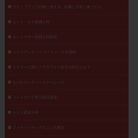
ステップアップの時に考える、妊娠しやすい体づくり
セント・ルカ産婦人科
セントマザー産婦人科医院
ソフィアレディー スクリニック水道町
ドクターに聞く！アラフォー女子の妊活とは？
なかむらレディースクリニック
パートナーと学ぶ妊活講座
ハシイ産婦人科
ファティリティクリニック東京