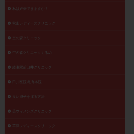
私は妊娠できますか？
秋山レディースクリニック
空の森クリニック
空の森クリニックくるめ
綾瀬駅前臼井クリニック
臼井医院 亀有本院
良い卵子を採る方法
英ウィメンズクリニック
草津レディースクリニック