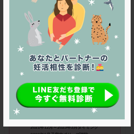
PQQ
PRP療法
SEET法
SLE
TESE
Th検査
TORIO検査
TRIO検査
ZyMot
アシストハッチング
アスピリン
アンタゴニスト法
アンチエイジング
インスリン抵抗性
イントラリピッド
ウトロゲスタン
エコー
エストラーナテープ
エストロゲン
オビドレル
おりもの
カウフマン療法
カウンセリング
ガニレスト
カバサール
カフェイン
カルシウムイオノファ
カンジタ
クラミジア
クリニック選び
グレード
クロミッド
まぐれちゃんさん（33
歳） ■治療ス
テージ：体外受精 ■妊活歴：2年〜3
クロミフェン
ゴナールエフ
コロナウイルス
年 ■精液所見：精子の頭の大半に空洞が
コロナワクチン
サウナ
サプリ
サプリメント
あると言われました。
シート法
シェーングレン症候群
ショート法
シリンジ法
スクラッチ
ステップアップ
■治療状況
2021年12月～2023年3月タイミング
ステップダウン
ストレス
スプリット