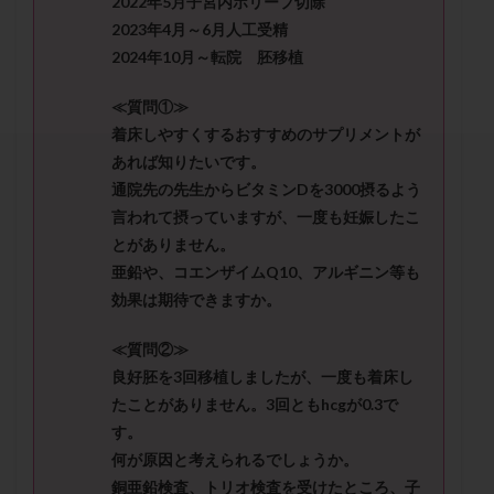
2022年5月子宮内ポリープ切除
セカンドオピニオン
セックスレス
ダイエット
2023年4月～6月人工受精
タイミング法
タイムラプス
ダイレクト分割
2024年10月～転院 胚移植
タクロリムス
チョコレート嚢胞
チラーヂン
≪質問①≫
トリオ検査
トリソミー
ネフローゼ症候群
着床しやすくするおすすめのサプリメントが
ビタミンC
ビタミンD
ピックアップ障害
あれば知りたいです。
ビブラマイシン
ピル
フーナーテスト
通院先の先生からビタミンDを3000摂るよう
フェマーラ
フォリスチム
ブセレリン点鼻薬
言われて摂っていますが、一度も妊娠したこ
ブライダルチェック
フラグメント
プラセンタ
とがありません。
亜鉛や、コエンザイムQ10、アルギニン等も
プラノバール
プラバノール
ふりかけ法
効果は期待できますか。
プレコンセプション
プレドニン
プレマリン
プログラフ
プロゲステロン
プロテイン
≪質問②≫
プロバイオティクス
プロラクチン
ホルモン値
良好胚を3回移植しましたが、一度も着床し
たことがありません。3回ともhcgが0.3で
ホルモン投与
ホルモン注射
ホルモン補充周期
す。
ホルモン補充法
ホルモン補充療法
何が原因と考えられるでしょうか。
マイクロポリープ
マルチビタミン
ミトコンドリア
銅亜鉛検査、トリオ検査を受けたところ、子