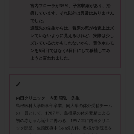
メンタル
モザイク杯
モザイク胚
宮内フローラが35％、子宮収縮があり、治
ラクトバチルス
ラクトフェリン
ラパロドリリング
療しています。それ以外は異常はありません
でした。
リュープリン
リュープロレリン注射
ルトラール
通院先の先生からは、着床の窓が検査上はズ
レコベル
レトロゾール
レルミナ
レていないように見えるけれど、実際は少し
ロバートソン
ロング法
一般不妊治療
ズレているのかもしれないから、黄体ホルモ
下垂体不全
不妊
不妊検査
不妊治療
ンを5日目ではなく6日目にして移植してみ
不妊治療後の過ごし方
不妊症
不妊鍼灸
ようと言われました。
不整脈
不正出血
不眠
不育症
不育症検査
両側卵管切除術
両卵管閉塞
中絶
中隔子宮
主治医変更
乏精子症
乳がん
乳酸菌
二人目不妊
二人目妊活
二段階胚移植
内田クリニック 内田 昭弘 先生
亜急性甲状腺炎
亜鉛
人工授精
低AMH
島根医科大学医学部卒業。同大学の体外受精チーム
低グレード胚
低体重
低刺激
低年齢
の一員として、1987 年、島根県の体外受精による
初の赤ちゃん誕生に携わる。1997 年に内田クリニ
低温期
体づくり
体外受精
体質改善
ック開業。生殖医療中心の婦人科、奥様が副院長を
体重増加
体重管理
体験談
保険診療