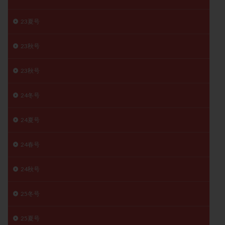
精子
精子の質
精子凍結
精子提供
23夏号
精子減少症
精子無力症
精液検査
精神安定剤
精索静脈瘤
糖質
経血量
経過措置
23秋号
絨毛染色体検査
絨毛組織
絨毛膜下血腫
23秋号
肝機能障害
肥満
胎嚢
胎盤ポリープ
胚
胚培養
胚盤胞
胚盤胞到達率
胚盤胞移植
24冬号
胚移植
腹腔鏡手術
腹腔鏡検査
膣内射精障害
膿精液症
自己注射
自然周期
自然妊娠
24夏号
自然排卵周期
自然移植周期
自費診療
良好胚
24春号
良好胚盤胞
葉酸
融解方法
血流改善
視床下部
貧血
貯卵
費用
転座
24秋号
転院
透明帯除去培養
通院
通院回数
通院頻度
連続採卵
運動
過分割胚
25冬号
過食嘔吐
遺伝子異常
遺残卵胞
遺残胎盤
25夏号
里親
閉塞性無精子症
閉経
陰性