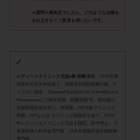
メンタル
モザイク杯
モザイク胚
≪質問≫
奥先生でしたら、どのような治療を
ラクトバチルス
ラクトフェリン
ラパロドリリング
されますか？ご意見を伺いたいです。
リュープリン
リュープロレリン注射
ルトラール
レコベル
レトロゾール
レルミナ
ロバートソン
ロング法
一般不妊治療
下垂体不全
不妊
不妊検査
不妊治療
不妊治療後の過ごし方
不妊症
不妊鍼灸
不整脈
不正出血
不眠
不育症
レ
デ
ィ
ー
ス
ク
リ
ニ
ッ
ク
北浜
●
奥
裕嗣 先生
1992年愛
不育症検査
両側卵管切除術
両卵管閉塞
中絶
知医科大学大学院修了。蒲郡市民病院勤務の後、ア
中隔子宮
主治医変更
乏精子症
乳がん
メリカに留学。 Diamond Institute for Infertility and
乳酸菌
二人目不妊
二人目妊活
二段階胚移植
Menopauseにて体外受精、顕微授精 等、最先端の
亜急性甲状腺炎
亜鉛
人工授精
低AMH
生殖医療技術を学ぶ。帰国後、IVF大阪クリニック
勤務、IVFなんば クリニック副院長を経て、2010
低グレード胚
低体重
低刺激
低年齢
年レディースクリニック北浜を開院。医学博士、 日
低温期
体づくり
体外受精
体質改善
本産科婦人科学会専門医、日本生殖医学会生殖医療
体重増加
体重管理
体験談
保険診療
専門医。