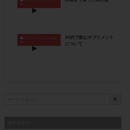
レディースクリニック北
浜
子宮奇形
子宮後屈
子宮筋腫
子宮筋腫，妊活クイズ
子宮腺筋症
子宮鏡検査
射精障害
屈折
帝王切開
帝王切開瘢痕症候群
後屈子宮
性交渉
性交障害
性感染症
40代で飲むサプリメント
レディースクリニック北
性行為
慢性子宮内膜炎
成熟卵
抗TPO抗体
浜
について
抗うつ剤
抗カルジオリピン抗体
抗セントロメア抗体
抗リン脂質抗体
抗核抗体
抗生剤
抗精子抗体
抗酸化成分
排卵
排卵予定日
排卵出血
排卵刺激
排卵周期
排卵周期法
排卵日
排卵日検査薬
排卵検査薬
排卵痛
排卵誘発
排卵誘発剤
排卵誘発法
排卵障害
採卵
採卵後の過ごし方
採卵数
採精
断乳
新鮮卵子
新鮮精子
新鮮胚移植
早期卵巣不全
早発卵巣不全
カテゴリー
更年期
月経不順
月経周期
月経困難