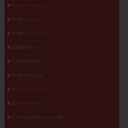
秋山レディースクリニック
空の森クリニック
空の森クリニックくるめ
綾瀬駅前臼井クリニック
臼井医院 亀有本院
良い卵子を採る方法
英ウィメンズクリニック
草津レディースクリニック
菜々子先生の妊活オンライン授業