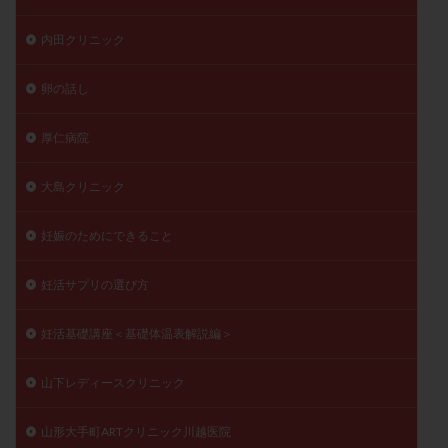
内田クリニック
卵の話し
厚仁病院
大島クリニック
妊娠のためにできること
妊活サプリの選び方
妊活基礎講座＜基礎体温表解説編＞
山下レディースクリニック
山形大手町ARTクリニック川越医院