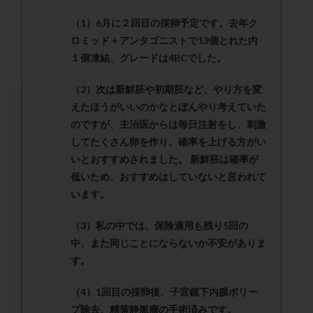
セカンドオピニオン
セックスレス
ダイエット
（
1
）
6
月に２回目の採卵予定です。去年ク
タイミング法
タイムラプス
ダイレクト分割
ロミッド＋アンタゴニストで
13
個とれた内
タクロリムス
チョコレート嚢胞
チラーヂン
１個凍結、グレード
は
4BC
でした。
トリオ検査
トリソミー
ネフローゼ症候群
（
2
）次は新鮮胚や初期胚など、やり方を変
ビタミンC
ビタミンD
ピックアップ障害
えたほうがいいのかなとぼんやり考えていた
ビブラマイシン
ピル
フーナーテスト
のですが、主治
医からは毎日注射をし、刺激
フェマーラ
フォリスチム
ブセレリン点鼻薬
してたくさん卵を作り、確率を上げる方がい
ブライダルチェック
フラグメント
プラセンタ
いとおすすめされました。
新鮮胚は確率が
プラノバール
プラバノール
ふりかけ法
低いため、おすすめはしていないと言われて
います。
プレコンセプション
プレドニン
プレマリン
プログラフ
プロゲステロン
プロテイン
（
3
）私の中では、保険適用も残り
5
回の
プロバイオティクス
プロラクチン
ホルモン値
中、また同じことにならないか不安がありま
ホルモン投与
ホルモン注射
ホルモン補充周期
す。
ホルモン補充法
ホルモン補充療法
（
4
）
1
回目の採卵後、子宮鏡下内膜ポリー
マイクロポリープ
マルチビタミン
ミトコンドリア
プ除去、精策静脈瘤の手術済みです。