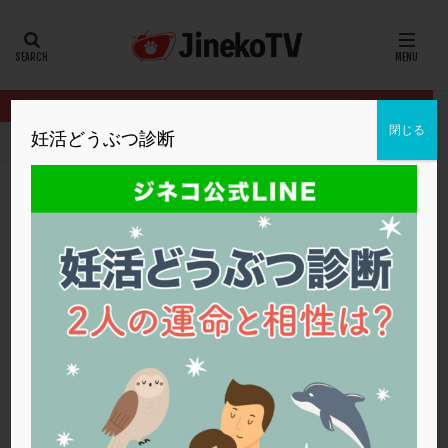
カテゴリー
タグ
閉じる
妊活どうぶつ診断
HOME
クリニック別
レディースクリニック北浜
凍結胚盤胞移
20代
22冬
2人目妊活
2個戻し
2個移植
30代
3個移植
40代
AID
ALICE
AMH
ART
BMI
CD138
DC胚
DFI
凍結胚盤胞移植以外の選択肢について
DHEA
E2
EMMA
EndomeTRIO検査
レディースクリニック北浜
ERA
ERA検査
ERPeak
FSH
FST
アンタゴニスト法
,
クロミッド
,
体外受精
,
子宮内膜ポリープ
,
精索
FTカテーテル
hCG
IMSI
L-カルニチン
静脈瘤
LH
LUF
MD-TESE
MRワクチン
MTHFR
レディースクリニック北浜
NIPT
NK活性
NK細胞
OHSS
P4
PCO
PCOS
PCOS，妊活クイズ
PCPS
PFC-FD療法
PGT-A
PICSI
PMS
PPOS法