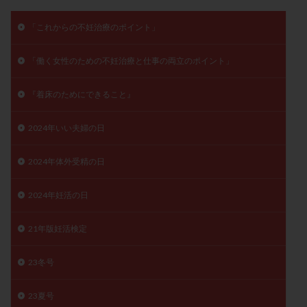
月経痛
未成熟卵
未熟卵
染色体検査
「これからの不妊治療のポイント」
染色体異常
栄養素
桑実胚移植
検査
橋本病
機能性不妊
正常形態率
正常胚
「働く女性のための不妊治療と仕事の両立のポイント」
正常胚率
死産
治療のやめ時
治療計画
『着床のためにできること』
流産
流産対策
温活
漢方
無排卵
無月経
無痛分娩
無精子症
無頭蓋症
2024年いい夫婦の日
生活習慣
生理
生理不順
生理周期
生理痛
産み分け 妊活クイズ
甲状腺
2024年体外受精の日
甲状腺ホルモン
甲状腺機能不全
男性ホルモン
2024年妊活の日
男性不妊
病院選び
痛み
瘢痕症候群
着床
着床の検査
着床の窓
着床不全
21年版妊活検定
着床前診断
着床率
着床痛
着床障害
睡眠薬
禁欲
移植
移植のタイミング
23冬号
移植周期
移植後
移植後の過ごし方
移植時期
23夏号
稽留流産
空胞
筋膜下筋腫
粘膜下筋腫