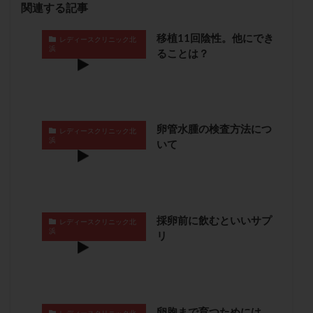
関連する記事
卵管留血症
卵管通水
卵管造影
卵管造影検査
卵管閉塞
卵胞
卵質
原因不明
双子
移植11回陰性。他にでき
レディースクリニック北
浜
ることは？
反復流産
反復着床不全
受精
受精卵
受精卵凍結
受精率
受精障害
喫煙
培養
培養士
基礎体温
基礎体温表
変形卵
変性卵
多嚢胞性卵巣症候群
多核受精
卵管水腫の検査方法につ
レディースクリニック北
多精子授精
夫婦生活
奇形率
妊娠
浜
いて
妊娠リスク
妊娠初期
妊娠判定
妊娠検査薬
妊娠率
妊娠継続
妊娠継続率
妊活
妊活クイズ
妊活デビュー
妊活再開
採卵前に飲むといいサプ
婦人科疾患
子宮
子宮内フローラ
レディースクリニック北
浜
リ
子宮内細菌叢検査
子宮内膜
子宮内膜ポリープ
子宮内膜受容能検査
子宮内膜炎
子宮内膜異型増殖症
子宮内膜症
子宮内膜症性嚢胞
子宮卵管造影検査
子宮収縮
子宮外妊娠
卵胞まで育つためには