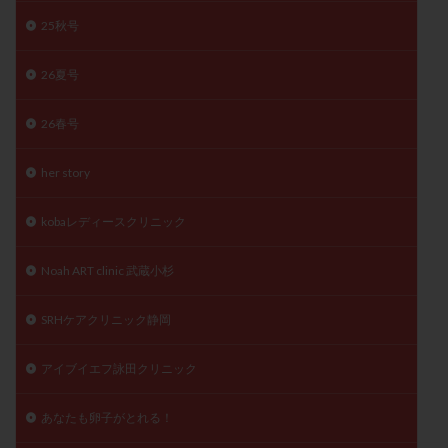
陽性反応
顕微
顕微授精
風疹
食事
25秋号
食生活
養子縁組
骨盤腹膜炎
高AMH
26夏号
高FSH
高プロラクチン血症
高刺激
高年齢
高温期
高齢
高齢出産
黄体ホルモン
26春号
黄体化未破裂卵胞
黄体未破裂化卵胞
黄体機能不全
her story
黄体補充
kobaレディースクリニック
検索
Noah ART clinic 武蔵小杉
SRHケアクリニック静岡
アイブイエフ詠田クリニック
あなたも卵子がとれる！