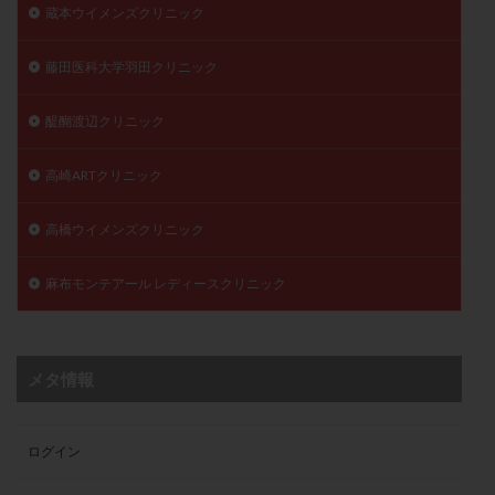
蔵本ウイメンズクリニック
藤田医科大学羽田クリニック
醍醐渡辺クリニック
高崎ARTクリニック
高橋ウイメンズクリニック
麻布モンテアール レディースクリニック
メタ情報
ログイン