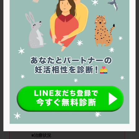
PQQ
PRP療法
SEET法
SLE
TESE
Th検査
TORIO検査
TRIO検査
ZyMot
アシストハッチング
アスピリン
アンタゴニスト法
アンチエイジング
インスリン抵抗性
イントラリピッド
ウトロゲスタン
エコー
エストラーナテープ
エストロゲン
オビドレル
おりもの
カウフマン療法
カウンセリング
ガニレスト
カバサール
カフェイン
カルシウムイオノファ
カンジタ
クラミジア
クリニック選び
グレード
クロミッド
クロミフェン
ゴナールエフ
コロナウイルス
ねこねこさん（
36
歳）
■治療ステージ：
コロナワクチン
サウナ
サプリ
サプリメント
体外受精 ■妊活期間：
3
～
4
年
■
AMH
：
1.53
■精液所見：手術後運動率
シート法
シェーングレン症候群
ショート法
がなかなか上がらない
シリンジ法
スクラッチ
ステップアップ
ステップダウン
ストレス
スプリット
■治療状況