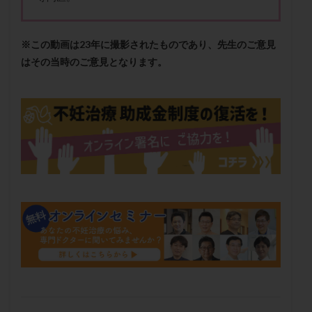
保険適用
偽嚢胞
偽閉経療法
先天性甲状腺機能低下症
先進医療
免疫異常
※この動画は23年に撮影されたものであり、先生のご意見
内膜スクラッチ
再発率
再開
凍結卵
はその当時のご意見となります。
凍結卵子
凍結卵移送
凍結精子
凍結胚
凍結胚盤胞
凍結胚移植
凍結胚移植移植
出産リスク
出産後
出血性黄体
分割胚
分割胚凍結
初期胚
初期胚凍結
初期胚移植
初診
刺激周期
刺激方法
刺激法
前核期凍結
副作用
化学流産
医療保険
卵の数
卵の質
卵の輸送
卵子
卵子の老化
卵子の質
卵子凍結
卵子提供
卵巣
卵巣の吊り上げ
卵巣刺激
卵巣嚢腫
卵巣多孔
卵巣年齢
卵巣機能
卵巣機能不全
卵巣機能低下
卵巣過剰刺激症候群
卵管
卵管切除
卵管卵巣膿瘍
卵管水腫
卵管狭窄