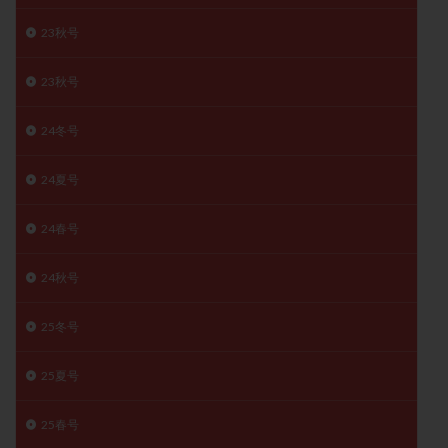
精子
精子の質
精子凍結
精子提供
23秋号
精子減少症
精子無力症
精液検査
精神安定剤
23秋号
精索静脈瘤
糖質
経血量
経過措置
絨毛染色体検査
絨毛組織
絨毛膜下血腫
24冬号
肝機能障害
肥満
胎嚢
胎盤ポリープ
胚
胚培養
胚盤胞
胚盤胞到達率
胚盤胞移植
24夏号
胚移植
腹腔鏡手術
腹腔鏡検査
膣内射精障害
24春号
膿精液症
自己注射
自然周期
自然妊娠
自然排卵周期
自然移植周期
自費診療
良好胚
24秋号
良好胚盤胞
葉酸
融解方法
血流改善
視床下部
貧血
貯卵
費用
転座
25冬号
転院
透明帯除去培養
通院
通院回数
25夏号
通院頻度
連続採卵
運動
過分割胚
過食嘔吐
遺伝子異常
遺残卵胞
遺残胎盤
25春号
里親
閉塞性無精子症
閉経
陰性