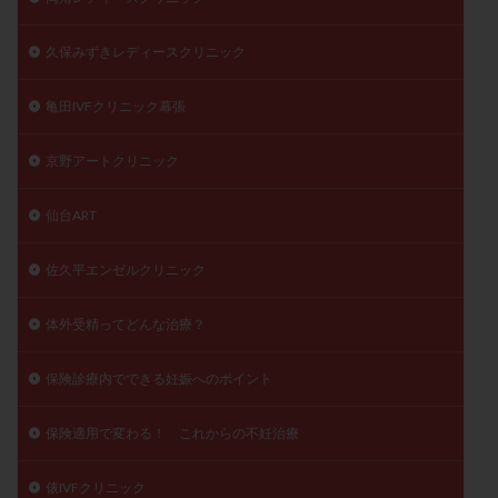
久保みずきレディースクリニック
亀田IVFクリニック幕張
京野アートクリニック
仙台ART
佐久平エンゼルクリニック
体外受精ってどんな治療？
保険診療内でできる妊娠へのポイント
保険適用で変わる！ これからの不妊治療
俵IVFクリニック