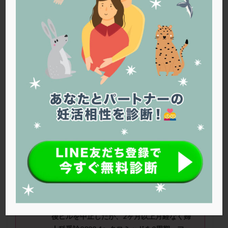
PQQ
PRP療法
SEET法
SLE
TESE
Th検査
TORIO検査
TRIO検査
ZyMot
アシストハッチング
アスピリン
アンタゴニスト法
アンチエイジング
インスリン抵抗性
イントラリピッド
ウトロゲスタン
エコー
エストラーナテープ
エストロゲン
オビドレル
おりもの
カウフマン療法
カウンセリング
ガニレスト
カバサール
カフェイン
カルシウムイオノファ
カンジタ
クラミジア
クリニック選び
グレード
クロミッド
■ニックネーム：ほくほくさん（30
歳）
■治療ステージ：体外受精 ■妊活歴：2〜
クロミフェン
ゴナールエフ
コロナウイルス
3年 ■AMH：3.63
コロナワクチン
サウナ
サプリ
サプリメント
シート法
シェーングレン症候群
ショート法
■治療状況
シリンジ法
スクラッチ
ステップアップ
婚前よりPCOSのため低用量ピル内服。入籍
後ピルを中止したが、2ヶ月以上月経なく婦
ステップダウン
ストレス
スプリット