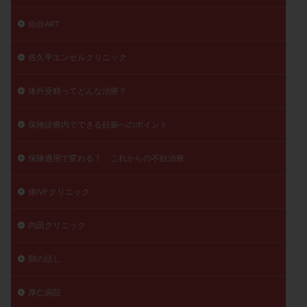
仙台ART
佐久平エンゼルクリニック
体外受精ってどんな治療？
保険診療内でできる妊娠へのポイント
保険適用で変わる！ これからの不妊治療
俵IVFクリニック
内田クリニック
卵の話し
厚仁病院