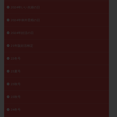
精子
精子の質
精子凍結
精子提供
2024年いい夫婦の日
精子減少症
精子無力症
精液検査
精神安定剤
2024年体外受精の日
精索静脈瘤
糖質
経血量
経過措置
絨毛染色体検査
絨毛組織
絨毛膜下血腫
2024年妊活の日
肝機能障害
肥満
胎嚢
胎盤ポリープ
胚
胚培養
胚盤胞
胚盤胞到達率
胚盤胞移植
21年版妊活検定
胚移植
腹腔鏡手術
腹腔鏡検査
膣内射精障害
23冬号
膿精液症
自己注射
自然周期
自然妊娠
自然排卵周期
自然移植周期
自費診療
良好胚
23夏号
良好胚盤胞
葉酸
融解方法
血流改善
23秋号
視床下部
貧血
貯卵
費用
転座
転院
透明帯除去培養
通院
通院回数
23秋号
通院頻度
連続採卵
運動
過分割胚
過食嘔吐
遺伝子異常
遺残卵胞
遺残胎盤
24冬号
里親
閉塞性無精子症
閉経
陰性