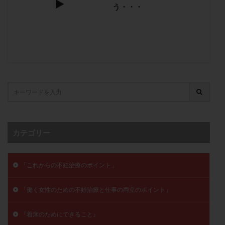
う・・・
月経痛
未成熟卵
未熟卵
染色体検査
染色体異常
栄養素
桑実胚移植
検査
橋本病
機能性不妊
正常形態率
正常胚
正常胚率
死産
治療のやめ時
治療計画
流産
流産対策
温活
漢方
無排卵
無月経
無痛分娩
無精子症
無頭蓋症
生活習慣
生理
生理不順
生理周期
生理痛
産み分け 妊活クイズ
甲状腺
甲状腺ホルモン
甲状腺機能不全
男性ホルモン
カテゴリー
男性不妊
病院選び
痛み
瘢痕症候群
着床
着床の検査
着床の窓
着床不全
「これからの不妊治療のポイント」
着床前診断
着床率
着床痛
着床障害
「働く女性のための不妊治療と仕事の両立のポイント」
睡眠薬
禁欲
移植
移植のタイミング
移植周期
移植後
移植後の過ごし方
移植時期
『着床のためにできること』
稽留流産
空胞
筋膜下筋腫
粘膜下筋腫