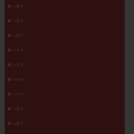
24夏号
陽性反応
顕微
顕微授精
風疹
食事
食生活
養子縁組
骨盤腹膜炎
高AMH
24春号
高FSH
高プロラクチン血症
高刺激
高年齢
高温期
高齢
高齢出産
黄体ホルモン
24秋号
黄体化未破裂卵胞
黄体未破裂化卵胞
黄体機能不全
25冬号
黄体補充
25夏号
検索
25春号
25秋号
26夏号
26春号