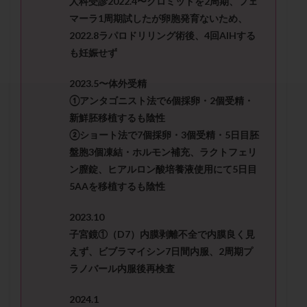
人科受診2022.4〜クロミッドを2周期、フェ
セカンドオピニオン
セックスレス
ダイエット
マーラ1周期試したが卵胞発育ないため、
タイミング法
タイムラプス
ダイレクト分割
2022.8ラパロドリリング術後、4回AIHする
タクロリムス
チョコレート嚢胞
チラーヂン
も妊娠せず
トリオ検査
トリソミー
ネフローゼ症候群
2023.5〜体外受精
ビタミンC
ビタミンD
ピックアップ障害
①アンタゴニスト法で6個採卵・2個受精・
ビブラマイシン
ピル
フーナーテスト
新鮮胚移植するも陰性
フェマーラ
フォリスチム
ブセレリン点鼻薬
②ショート法で7個採卵・3個受精・5日目胚
ブライダルチェック
フラグメント
プラセンタ
盤胞3個凍結・ホルモン補充、ラクトフェリ
ン膣錠、ヒアルロン酸培養液使用にて5日目
プラノバール
プラバノール
ふりかけ法
5AAを移植するも陰性
プレコンセプション
プレドニン
プレマリン
プログラフ
プロゲステロン
プロテイン
2023.10
プロバイオティクス
プロラクチン
ホルモン値
子宮鏡①（D7）内膜剥離不全で内膜良く見
えず、ビブラマイシン7日間内服、2周期プ
ホルモン投与
ホルモン注射
ホルモン補充周期
ラノバール内服後再検査
ホルモン補充法
ホルモン補充療法
マイクロポリープ
マルチビタミン
ミトコンドリア
2024.1