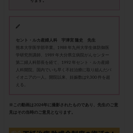
ります。
保険適用
偽嚢胞
偽閉経療法
先天性甲状腺機能低下症
先進医療
免疫異常
内膜スクラッチ
再発率
再開
凍結卵
凍結卵子
凍結卵移送
凍結精子
凍結胚
セント・ルカ産婦人科 宇津宮 隆史 先生
凍結胚盤胞
凍結胚移植
凍結胚移植移植
熊本大学医学部卒業。1988 年九州大学生体防御医
出産リスク
出産後
出血性黄体
分割胚
学研究所講師、1989 年大分県立病院がんセンター
分割胚凍結
初期胚
初期胚凍結
初期胚移植
第二婦人科部長を経て、1992 年セント・ルカ産婦
初診
刺激周期
刺激方法
刺激法
人科開院。国内でいち早く不妊治療に取り組んだパ
前核期凍結
副作用
化学流産
医療保険
イオニアの一人。開院以来、妊娠数は9,300 件を超
える。
卵の数
卵の質
卵の輸送
卵子
卵子の老化
卵子の質
卵子凍結
卵子提供
卵巣
卵巣の吊り上げ
卵巣刺激
卵巣嚢腫
※この動画は2024年に撮影されたものであり、先生のご意
卵巣多孔
卵巣年齢
卵巣機能
卵巣機能不全
見はその当時のご意見となります。
卵巣機能低下
卵巣過剰刺激症候群
卵管
卵管切除
卵管卵巣膿瘍
卵管水腫
卵管狭窄