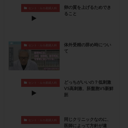
子宮奇形
子宮後屈
子宮筋腫
卵の質を上げるためでき
セント・ルカ産婦人科
ること
子宮筋腫，妊活クイズ
子宮腺筋症
子宮鏡検査
射精障害
屈折
帝王切開
帝王切開瘢痕症候群
後屈子宮
性交渉
性交障害
性感染症
性行為
慢性子宮内膜炎
成熟卵
抗TPO抗体
体外受精の辞め時につい
セント・ルカ産婦人科
抗うつ剤
抗カルジオリピン抗体
て
抗セントロメア抗体
抗リン脂質抗体
抗核抗体
抗生剤
抗精子抗体
抗酸化成分
排卵
排卵予定日
排卵出血
排卵刺激
排卵周期
どっちがいいの？低刺激
排卵周期法
排卵日
排卵日検査薬
排卵検査薬
セント・ルカ産婦人科
VS高刺激、胚盤胞VS新鮮
排卵痛
排卵誘発
排卵誘発剤
排卵誘発法
胚
排卵障害
採卵
採卵後の過ごし方
採卵数
採精
断乳
新鮮卵子
新鮮精子
新鮮胚移植
早期卵巣不全
早発卵巣不全
同じクリニックなのに、
セント・ルカ産婦人科
医師によって方針が違
更年期
月経不順
月経周期
月経困難