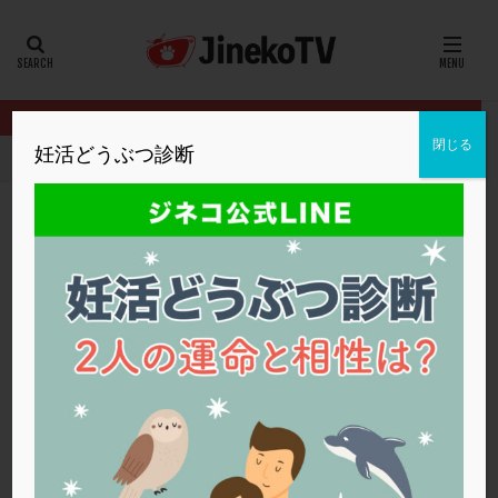
カテゴリー
タグ
閉じる
妊活どうぶつ診断
HOME
クリニック別
セント・ルカ産婦人科
ERA検査の受け
20代
22冬
2人目妊活
2個戻し
2個移植
30代
3個移植
40代
AID
ALICE
AMH
ART
BMI
CD138
DC胚
DFI
ERA検査の受けるタイミングについて
DHEA
E2
EMMA
EndomeTRIO検査
セント・ルカ産婦人科
ERA
,
PCOS
,
TRIO検査
,
子宮鏡検査
ERA
ERA検査
ERPeak
FSH
FST
FTカテーテル
hCG
IMSI
L-カルニチン
セント・ルカ産婦人科
LH
LUF
MD-TESE
MRワクチン
MTHFR
NIPT
NK活性
NK細胞
OHSS
P4
PCO
PCOS
PCOS，妊活クイズ
PCPS
PFC-FD療法
PGT-A
PICSI
PMS
PPOS法