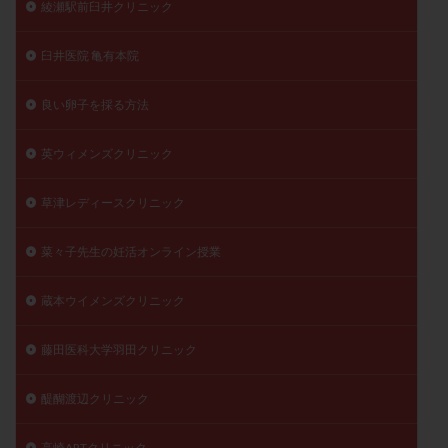
綾瀬駅前臼井クリニック
臼井医院 亀有本院
良い卵子を採る方法
英ウィメンズクリニック
草津レディースクリニック
菜々子先生の妊活オンライン授業
蔵本ウイメンズクリニック
藤田医科大学羽田クリニック
醍醐渡辺クリニック
高崎ARTクリニック