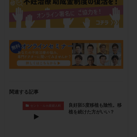
卵管留血症
卵管通水
卵管造影
卵管造影検査
卵管閉塞
卵胞
卵質
原因不明
双子
反復流産
反復着床不全
受精
受精卵
受精卵凍結
受精率
受精障害
喫煙
培養
培養士
基礎体温
基礎体温表
変形卵
変性卵
多嚢胞性卵巣症候群
多核受精
多精子授精
夫婦生活
奇形率
妊娠
妊娠リスク
妊娠初期
妊娠判定
妊娠検査薬
妊娠率
妊娠継続
妊娠継続率
妊活
妊活クイズ
妊活デビュー
妊活再開
関連する記事
婦人科疾患
子宮
子宮内フローラ
良好胚5度移植も陰性。移
子宮内細菌叢検査
子宮内膜
子宮内膜ポリープ
セント・ルカ産婦人科
植を続けた方がいい？
子宮内膜受容能検査
子宮内膜炎
子宮内膜異型増殖症
子宮内膜症
子宮内膜症性嚢胞
子宮卵管造影検査
子宮収縮
子宮外妊娠