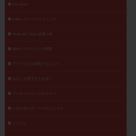
her story
kobaレディースクリニック
Noah ART clinic 武蔵小杉
SRHケアクリニック静岡
アイブイエフ詠田クリニック
あなたも卵子がとれる！
アンチエイジングセミナー
いながきレディースクリニック
イベント