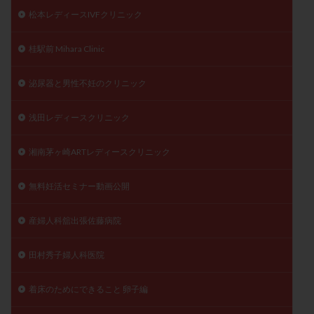
松本レディースIVFクリニック
桂駅前 Mihara Clinic
泌尿器と男性不妊のクリニック
浅田レディースクリニック
湘南茅ヶ崎ARTレディースクリニック
無料妊活セミナー動画公開
産婦人科舘出張佐藤病院
田村秀子婦人科医院
着床のためにできること 卵子編