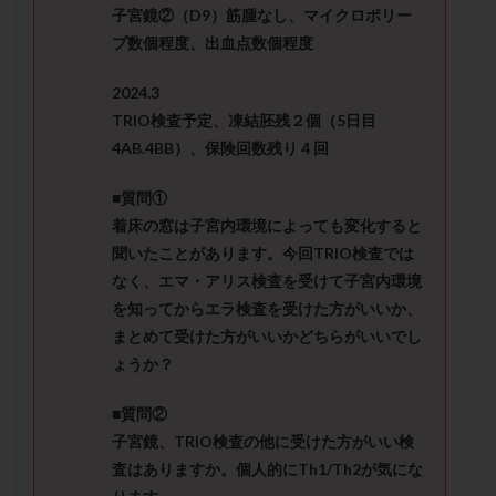
メンタル
モザイク杯
モザイク胚
子宮鏡②（D9）筋腫なし、マイクロポリー
プ数個程度、出血点数個程度
ラクトバチルス
ラクトフェリン
ラパロドリリング
リュープリン
リュープロレリン注射
ルトラール
2024.3
レコベル
レトロゾール
レルミナ
TRIO検査予定、凍結胚残２個（5日目
ロバートソン
ロング法
一般不妊治療
4AB.4BB）、保険回数残り４回
下垂体不全
不妊
不妊検査
不妊治療
■質問①
不妊治療後の過ごし方
不妊症
不妊鍼灸
着床の窓は子宮内環境によっても変化すると
不整脈
不正出血
不眠
不育症
聞いたことがあります。今回TRIO検査では
不育症検査
両側卵管切除術
両卵管閉塞
中絶
なく、エマ・アリス検査を受けて子宮内環境
を知ってからエラ検査を受けた方がいいか、
中隔子宮
主治医変更
乏精子症
乳がん
まとめて受けた方がいいかどちらがいいでし
乳酸菌
二人目不妊
二人目妊活
二段階胚移植
ょうか？
亜急性甲状腺炎
亜鉛
人工授精
低AMH
低グレード胚
低体重
低刺激
低年齢
■質問②
子宮鏡、TRIO検査の他に受けた方がいい検
低温期
体づくり
体外受精
体質改善
査はありますか。個人的にTh1/Th2が気にな
体重増加
体重管理
体験談
保険診療