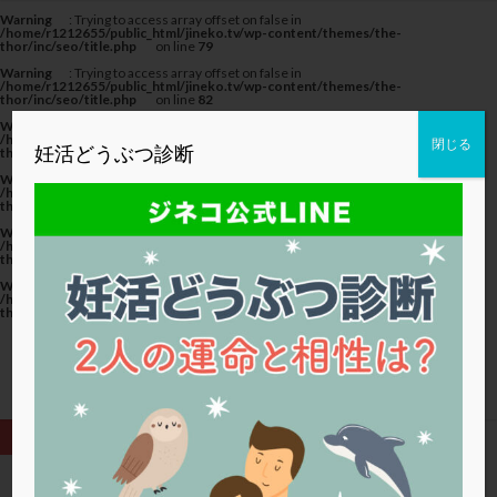
カテゴリー
Warning
: Trying to access array offset on false in
/home/r1212655/public_html/jineko.tv/wp-content/themes/the-
thor/inc/seo/title.php
on line
79
Warning
: Trying to access array offset on false in
/home/r1212655/public_html/jineko.tv/wp-content/themes/the-
thor/inc/seo/title.php
on line
82
Warning
: Trying to access array offset on false in
タグ
/home/r1212655/public_html/jineko.tv/wp-content/themes/the-
閉じる
妊活どうぶつ診断
thor/inc/seo/title.php
on line
82
20代
22冬
2人目妊活
2個戻し
2個移植
Warning
: Trying to access array offset on false in
/home/r1212655/public_html/jineko.tv/wp-content/themes/the-
thor/inc/seo/title.php
on line
79
30代
3個移植
40代
AID
ALICE
Warning
: Trying to access array offset on false in
AMH
ART
BMI
CD138
DC胚
DFI
/home/r1212655/public_html/jineko.tv/wp-content/themes/the-
thor/inc/seo/title.php
on line
82
DHEA
E2
EMMA
EndomeTRIO検査
Warning
: Trying to access array offset on false in
/home/r1212655/public_html/jineko.tv/wp-content/themes/the-
ERA
ERA検査
ERPeak
FSH
FST
thor/inc/seo/title.php
on line
82
FTカテーテル
hCG
IMSI
L-カルニチン
LH
LUF
MD-TESE
MRワクチン
MTHFR
NIPT
NK活性
NK細胞
OHSS
P4
PCO
PCOS
PCOS，妊活クイズ
PCPS
PFC-FD療法
PGT-A
PICSI
PMS
PPOS法
HOME
通院