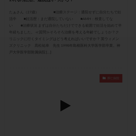
セカンドオピニオン
セックスレス
ダイエット
たぁさん（27歳） ■治療ステージ：通院せずに自分たちで妊
タイミング法
タイムラプス
ダイレクト分割
活中 ■妊活歴：まだ通院していない ■AMH：検査してな
タクロリムス
チョコレート嚢胞
チラーヂン
い ■治療状況 まずは自分たちだけでできる範囲で妊活を始めて半
トリオ検査
トリソミー
ネフローゼ症候群
年経ちました。 ≪質問≫そろそろ治療を考える年齢でしょうか？ク
リニックに行くタイミングはどう考えればいいですか？ 英ウィメン
ビタミンC
ビタミンD
ピックアップ障害
ズクリニック 髙松祐幸 先生 1998年島根医科大学医学部卒業。神
ビブラマイシン
ピル
フーナーテスト
戸大学医学部附属病院 […]
フェマーラ
フォリスチム
ブセレリン点鼻薬
ブライダルチェック
フラグメント
プラセンタ
プラノバール
プラバノール
ふりかけ法
厚仁病院
プレコンセプション
プレドニン
プレマリン
プログラフ
プロゲステロン
プロテイン
プロバイオティクス
プロラクチン
ホルモン値
ホルモン投与
ホルモン注射
ホルモン補充周期
ホルモン補充法
ホルモン補充療法
マイクロポリープ
マルチビタミン
ミトコンドリア