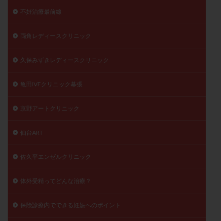
不妊治療最前線
両角レディースクリニック
久保みずきレディースクリニック
亀田IVFクリニック幕張
京野アートクリニック
仙台ART
佐久平エンゼルクリニック
体外受精ってどんな治療？
保険診療内でできる妊娠へのポイント