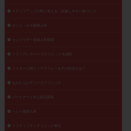
陽性反応
顕微
顕微授精
風疹
食事
ステップアップの時に考える、妊娠しやすい体づくり
食生活
養子縁組
骨盤腹膜炎
高AMH
高FSH
高プロラクチン血症
高刺激
高年齢
セント・ルカ産婦人科
高温期
高齢
高齢出産
黄体ホルモン
セントマザー産婦人科医院
黄体化未破裂卵胞
黄体未破裂化卵胞
黄体機能不全
黄体補充
ソフィアレディー スクリニック水道町
検索
ドクターに聞く！アラフォー女子の妊活とは？
なかむらレディースクリニック
パートナーと学ぶ妊活講座
ハシイ産婦人科
ファティリティクリニック東京