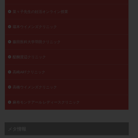
菜々子先生の妊活オンライン授業
蔵本ウイメンズクリニック
藤田医科大学羽田クリニック
醍醐渡辺クリニック
高崎ARTクリニック
高橋ウイメンズクリニック
麻布モンテアール レディースクリニック
メタ情報