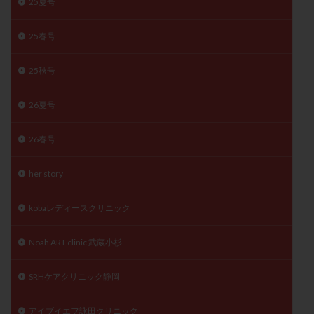
25夏号
月経痛
未成熟卵
未熟卵
染色体検査
染色体異常
栄養素
桑実胚移植
検査
25春号
橋本病
機能性不妊
正常形態率
正常胚
25秋号
正常胚率
死産
治療のやめ時
治療計画
流産
流産対策
温活
漢方
無排卵
26夏号
無月経
無痛分娩
無精子症
無頭蓋症
26春号
生活習慣
生理
生理不順
生理周期
生理痛
産み分け 妊活クイズ
甲状腺
her story
甲状腺ホルモン
甲状腺機能不全
男性ホルモン
男性不妊
病院選び
痛み
瘢痕症候群
kobaレディースクリニック
着床
着床の検査
着床の窓
着床不全
Noah ART clinic 武蔵小杉
着床前診断
着床率
着床痛
着床障害
睡眠薬
禁欲
移植
移植のタイミング
SRHケアクリニック静岡
移植周期
移植後
移植後の過ごし方
移植時期
稽留流産
空胞
筋膜下筋腫
粘膜下筋腫
アイブイエフ詠田クリニック