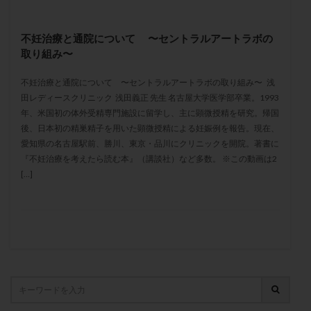
保険適用
偽嚢胞
偽閉経療法
先天性甲状腺機能低下症
先進医療
免疫異常
不妊治療と通院について 〜セントラルアートラボの
内膜スクラッチ
再発率
再開
凍結卵
取り組み〜
凍結卵子
凍結卵移送
凍結精子
凍結胚
不妊治療と通院について 〜セントラルアートラボの取り組み〜 浅
凍結胚盤胞
凍結胚移植
凍結胚移植移植
田レディースクリニック 浅田義正 先生 名古屋大学医学部卒業。1993
年、米国初の体外受精専門施設に留学し、主に顕微授精を研究。帰国
出産リスク
出産後
出血性黄体
分割胚
後、日本初の精巣精子を用いた顕微授精による妊娠例を報告。現在、
分割胚凍結
初期胚
初期胚凍結
初期胚移植
愛知県の名古屋駅前、勝川、東京・品川にクリニックを開院。著書に
初診
刺激周期
刺激方法
刺激法
『不妊治療を考えたら読む本』（講談社）など多数。 ※この動画は2
[…]
前核期凍結
副作用
化学流産
医療保険
卵の数
卵の質
卵の輸送
卵子
卵子の老化
卵子の質
卵子凍結
卵子提供
卵巣
卵巣の吊り上げ
卵巣刺激
卵巣嚢腫
卵巣多孔
卵巣年齢
卵巣機能
卵巣機能不全
卵巣機能低下
卵巣過剰刺激症候群
卵管
卵管切除
卵管卵巣膿瘍
卵管水腫
卵管狭窄