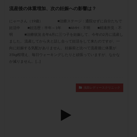
メンタル
モザイク杯
モザイク胚
流産後の体重増加、次の妊娠への影響は？
ラクトバチルス
ラクトフェリン
ラパロドリリング
にゃーさん（19歳） ■治療ステージ：通院せずに自分たちで
リュープリン
リュープロレリン注射
ルトラール
妊活中 ■妊活歴：半年～1年 ■AMH：不明 ■精液所見：不
レコベル
レトロゾール
レルミナ
明 ■治療状況 去年6月に三つ子を妊娠して、今年の2月に流産し
ロバートソン
ロング法
一般不妊治療
ました。 流産してから夫と話し合って妊活をして来たのですが、一
向に妊娠する気配がありません。 妊娠前と比べて流産後に体重が
下垂体不全
不妊
不妊検査
不妊治療
35kg程増え、毎日ウォーキングしたりと頑張っていますが、なかな
不妊治療後の過ごし方
不妊症
不妊鍼灸
か減りません。 […]
不整脈
不正出血
不眠
不育症
不育症検査
両側卵管切除術
両卵管閉塞
中絶
中隔子宮
主治医変更
乏精子症
乳がん
浅田レディースクリニック
乳酸菌
二人目不妊
二人目妊活
二段階胚移植
亜急性甲状腺炎
亜鉛
人工授精
低AMH
低グレード胚
低体重
低刺激
低年齢
低温期
体づくり
体外受精
体質改善
体重増加
体重管理
体験談
保険診療