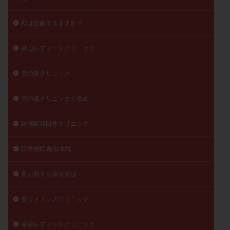
私は妊娠できますか？
秋山レディースクリニック
空の森クリニック
空の森クリニックくるめ
綾瀬駅前臼井クリニック
臼井医院 亀有本院
良い卵子を採る方法
英ウィメンズクリニック
草津レディースクリニック