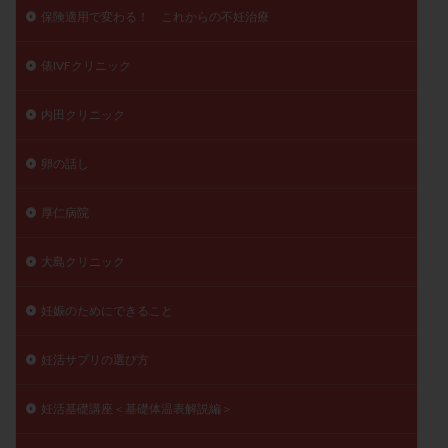
保険適用で変わる！ これからの不妊治療
俵IVFクリニック
内田クリニック
卵の話し
厚仁病院
大島クリニック
妊娠のためにできること
妊活サプリの選び方
妊活基礎講座＜基礎体温表解説編＞