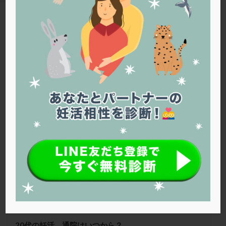
PQQ
PRP療法
SEET法
SLE
TESE
Th検査
TORIO検査
TRIO検査
ZyMot
TAG
アシストハッチング
アスピリン
アンタゴニスト法
通院
アンチエイジング
インスリン抵抗性
イントラリピッド
ウトロゲスタン
エコー
Warning
: Trying to access array offset on false in
/home/r1212655/public_html/jineko.tv/wp-content/themes/the-
エストラーナテープ
エストロゲン
オビドレル
thor/tag.php
on line
43
おりもの
カウフマン療法
カウンセリング
ガニレスト
カバサール
カフェイン
英ウィメンズクリニック
カルシウムイオノファ
カンジタ
クラミジア
クリニック選び
グレード
クロミッド
クロミフェン
ゴナールエフ
コロナウイルス
コロナワクチン
サウナ
サプリ
サプリメント
シート法
シェーングレン症候群
ショート法
シリンジ法
スクラッチ
ステップアップ
ステップダウン
ストレス
スプリット
20代の妊活、通院はいつから？