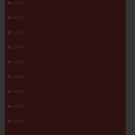
23冬号
子宮奇形
子宮後屈
子宮筋腫
子宮筋腫，妊活クイズ
子宮腺筋症
子宮鏡検査
23夏号
射精障害
屈折
帝王切開
帝王切開瘢痕症候群
23秋号
後屈子宮
性交渉
性交障害
性感染症
性行為
慢性子宮内膜炎
成熟卵
抗TPO抗体
23秋号
抗うつ剤
抗カルジオリピン抗体
抗セントロメア抗体
抗リン脂質抗体
抗核抗体
24冬号
抗生剤
抗精子抗体
抗酸化成分
排卵
24夏号
排卵予定日
排卵出血
排卵刺激
排卵周期
排卵周期法
排卵日
排卵日検査薬
排卵検査薬
24春号
排卵痛
排卵誘発
排卵誘発剤
排卵誘発法
排卵障害
採卵
採卵後の過ごし方
採卵数
24秋号
採精
断乳
新鮮卵子
新鮮精子
25冬号
新鮮胚移植
早期卵巣不全
早発卵巣不全
更年期
月経不順
月経周期
月経困難