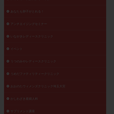
精子
精子の質
精子凍結
精子提供
あなたも卵子がとれる！
精子減少症
精子無力症
精液検査
精神安定剤
精索静脈瘤
糖質
経血量
経過措置
アンチエイジングセミナー
絨毛染色体検査
絨毛組織
絨毛膜下血腫
肝機能障害
肥満
胎嚢
胎盤ポリープ
胚
いながきレディースクリニック
胚培養
胚盤胞
胚盤胞到達率
胚盤胞移植
イベント
胚移植
腹腔鏡手術
腹腔鏡検査
膣内射精障害
膿精液症
自己注射
自然周期
自然妊娠
うつのみやレディースクリニック
自然排卵周期
自然移植周期
自費診療
良好胚
うめだファティリティークリニック
良好胚盤胞
葉酸
融解方法
血流改善
視床下部
貧血
貯卵
費用
転座
おおのたウィメンズクリニック埼玉大宮
転院
透明帯除去培養
通院
通院回数
通院頻度
連続採卵
運動
過分割胚
かしわざき産婦人科
過食嘔吐
遺伝子異常
遺残卵胞
遺残胎盤
サプリメント講座
里親
閉塞性無精子症
閉経
陰性