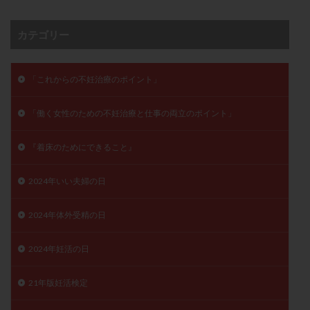
卵管留血症
卵管通水
卵管造影
卵管造影検査
卵管閉塞
卵胞
卵質
原因不明
双子
カテゴリー
反復流産
反復着床不全
受精
受精卵
受精卵凍結
受精率
受精障害
喫煙
培養
「これからの不妊治療のポイント」
培養士
基礎体温
基礎体温表
変形卵
「働く女性のための不妊治療と仕事の両立のポイント」
変性卵
多嚢胞性卵巣症候群
多核受精
多精子授精
夫婦生活
奇形率
妊娠
『着床のためにできること』
妊娠リスク
妊娠初期
妊娠判定
妊娠検査薬
妊娠率
妊娠継続
妊娠継続率
妊活
2024年いい夫婦の日
妊活クイズ
妊活デビュー
妊活再開
2024年体外受精の日
婦人科疾患
子宮
子宮内フローラ
子宮内細菌叢検査
子宮内膜
子宮内膜ポリープ
2024年妊活の日
子宮内膜受容能検査
子宮内膜炎
子宮内膜異型増殖症
子宮内膜症
子宮内膜症性嚢胞
21年版妊活検定
子宮卵管造影検査
子宮収縮
子宮外妊娠