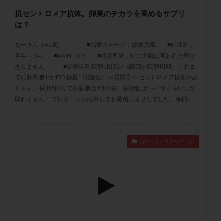
メンタル
モザイク杯
モザイク胚
抗セントロメア抗体。卵巣のチカラを高めるサプリ
ラクトバチルス
ラクトフェリン
ラパロドリリング
は？
リュープリン
リュープロレリン注射
ルトラール
ちーさん（41歳） ■治療ステージ：顕微授精 ■妊活歴：
レコベル
レトロゾール
レルミナ
半年～1年 ■AMH：0.9 ■精液所見：特に問題は言われた事が
ロバートソン
ロング法
一般不妊治療
ありません ■治療状況 採卵5回(現在6回目の採卵周期） これま
でに胚盤胞1個4BB 移植1回(陰性） ≪質問①≫ セントロメア抗体があ
下垂体不全
不妊
不妊検査
不妊治療
ります。 採卵5回して胚盤胞は1個のみ。採卵数は1～4個くらいしか
不妊治療後の過ごし方
不妊症
不妊鍼灸
取れません。 プレドニンを服用しても受精しませんでした。毎回 […]
不整脈
不正出血
不眠
不育症
不育症検査
両側卵管切除術
両卵管閉塞
中絶
中隔子宮
主治医変更
乏精子症
乳がん
英ウィメンズクリニック
乳酸菌
二人目不妊
二人目妊活
二段階胚移植
亜急性甲状腺炎
亜鉛
人工授精
低AMH
低グレード胚
低体重
低刺激
低年齢
低温期
体づくり
体外受精
体質改善
体重増加
体重管理
体験談
保険診療