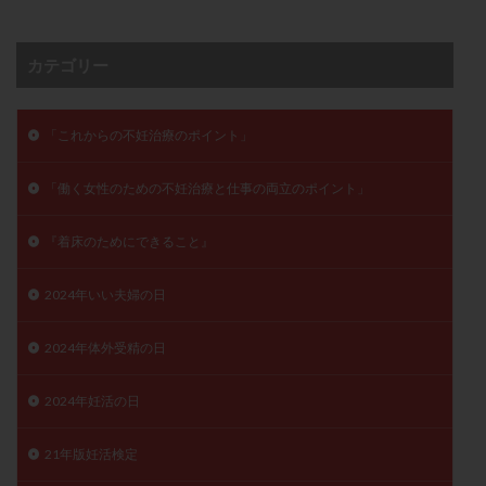
卵管留血症
卵管通水
卵管造影
卵管造影検査
卵管閉塞
卵胞
卵質
原因不明
双子
カテゴリー
反復流産
反復着床不全
受精
受精卵
受精卵凍結
受精率
受精障害
喫煙
培養
「これからの不妊治療のポイント」
培養士
基礎体温
基礎体温表
変形卵
変性卵
多嚢胞性卵巣症候群
多核受精
「働く女性のための不妊治療と仕事の両立のポイント」
多精子授精
夫婦生活
奇形率
妊娠
『着床のためにできること』
妊娠リスク
妊娠初期
妊娠判定
妊娠検査薬
妊娠率
妊娠継続
妊娠継続率
妊活
2024年いい夫婦の日
妊活クイズ
妊活デビュー
妊活再開
婦人科疾患
子宮
子宮内フローラ
2024年体外受精の日
子宮内細菌叢検査
子宮内膜
子宮内膜ポリープ
2024年妊活の日
子宮内膜受容能検査
子宮内膜炎
子宮内膜異型増殖症
子宮内膜症
子宮内膜症性嚢胞
21年版妊活検定
子宮卵管造影検査
子宮収縮
子宮外妊娠