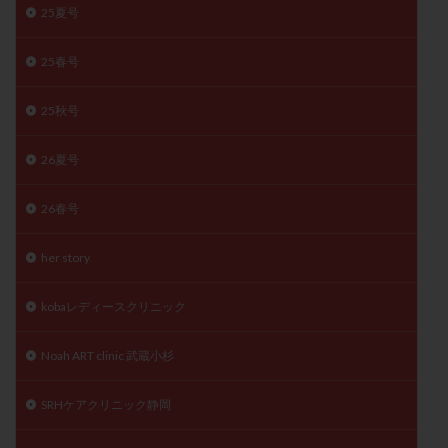
25夏号
月経痛
未成熟卵
未熟卵
染色体検査
染色体異常
栄養素
桑実胚移植
検査
25春号
橋本病
機能性不妊
正常形態率
正常胚
正常胚率
死産
治療のやめ時
治療計画
25秋号
流産
流産対策
温活
漢方
無排卵
26夏号
無月経
無痛分娩
無精子症
無頭蓋症
生活習慣
生理
生理不順
生理周期
26春号
生理痛
産み分け 妊活クイズ
甲状腺
her story
甲状腺ホルモン
甲状腺機能不全
男性ホルモン
男性不妊
病院選び
痛み
瘢痕症候群
kobaレディースクリニック
着床
着床の検査
着床の窓
着床不全
着床前診断
着床率
着床痛
着床障害
Noah ART clinic 武蔵小杉
睡眠薬
禁欲
移植
移植のタイミング
SRHケアクリニック静岡
移植周期
移植後
移植後の過ごし方
移植時期
稽留流産
空胞
筋膜下筋腫
粘膜下筋腫