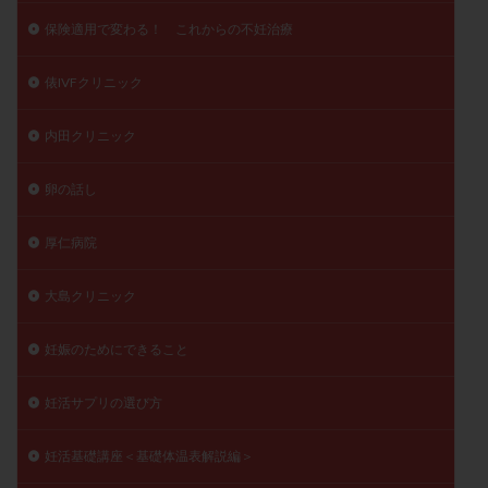
保険適用で変わる！ これからの不妊治療
俵IVFクリニック
内田クリニック
卵の話し
厚仁病院
大島クリニック
妊娠のためにできること
妊活サプリの選び方
妊活基礎講座＜基礎体温表解説編＞