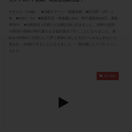
セカンドオピニオン
セックスレス
ダイエット
やすさん（39歳） ■治療ステージ：顕微授精 ■妊活歴：1年～2
タイミング法
タイムラプス
ダイレクト分割
年 ■AMH：0.3 ■精液所見：精液量2.0ml、精子濃度8860万、運動
タクロリムス
チョコレート嚢胞
チラーヂン
率58％ ■治療状況 1月新たな治療計画に行きました。 採卵11回目、
トリオ検査
トリソミー
ネフローゼ症候群
10回目の採卵の時の薬のまま低刺激法で行くことになりました。凍
結を4分割の二日目にして早く身体に戻した方がいいかもしれないと
ビタミンC
ビタミンD
ピックアップ障害
言われ、4分割ですることになりました。一度自費にしてプレドニン
ビブラマイシン
ピル
フーナーテスト
も […]
フェマーラ
フォリスチム
ブセレリン点鼻薬
ブライダルチェック
フラグメント
プラセンタ
プラノバール
プラバノール
ふりかけ法
厚仁病院
プレコンセプション
プレドニン
プレマリン
プログラフ
プロゲステロン
プロテイン
プロバイオティクス
プロラクチン
ホルモン値
ホルモン投与
ホルモン注射
ホルモン補充周期
ホルモン補充法
ホルモン補充療法
マイクロポリープ
マルチビタミン
ミトコンドリア