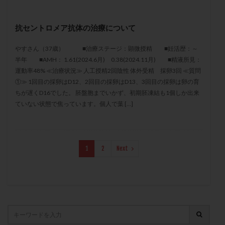
保険適用
偽嚢胞
偽閉経療法
先天性甲状腺機能低下症
先進医療
免疫異常
抗セントロメア抗体の治療について
内膜スクラッチ
再発率
再開
凍結卵
やすさん（37歳） ■治療ステージ：顕微授精 ■妊活歴：～
凍結卵子
凍結卵移送
凍結精子
凍結胚
半年 ■AMH： 1.61(2024.6月) 0.38(2024.11月) ■精液所見：
凍結胚盤胞
凍結胚移植
凍結胚移植移植
運動率48% ≪治療状況≫ 人工授精2回陰性 体外受精 採卵3回 ≪質問
①≫ 1回目の採卵はD12、2回目の採卵はD13、3回目の採卵は卵の育
出産リスク
出産後
出血性黄体
分割胚
ちが遅くD16でした。 胚盤胞までいかず、初期胚凍結も1個しか出来
分割胚凍結
初期胚
初期胚凍結
初期胚移植
ていない状態で焦っています。個人で葉 […]
初診
刺激周期
刺激方法
刺激法
前核期凍結
副作用
化学流産
医療保険
卵の数
卵の質
卵の輸送
卵子
1
2
Next
卵子の老化
卵子の質
卵子凍結
卵子提供
卵巣
卵巣の吊り上げ
卵巣刺激
卵巣嚢腫
卵巣多孔
卵巣年齢
卵巣機能
卵巣機能不全
卵巣機能低下
卵巣過剰刺激症候群
卵管
卵管切除
卵管卵巣膿瘍
卵管水腫
卵管狭窄