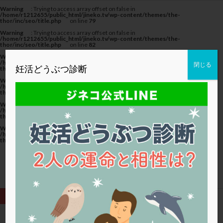
カテゴリー
Warning
: Trying to access array offset on false in
/home/r1212655/public_html/jineko.tv/wp-content/themes/the-
thor/inc/seo/title.php
on line
79
Warning
: Trying to access array offset on false in
/home/r1212655/public_html/jineko.tv/wp-content/themes/the-
thor/inc/seo/title.php
on line
82
Warning
: Trying to access array offset on false in
タグ
/home/r1212655/public_html/jineko.tv/wp-content/themes/the-
閉じる
妊活どうぶつ診断
thor/inc/seo/title.php
on line
82
20代
22冬
2人目妊活
2個戻し
2個移植
Warning
: Trying to access array offset on false in
/home/r1212655/public_html/jineko.tv/wp-content/themes/the-
thor/inc/seo/title.php
on line
79
30代
3個移植
40代
AID
ALICE
Warning
: Trying to access array offset on false in
AMH
ART
BMI
CD138
DC胚
DFI
/home/r1212655/public_html/jineko.tv/wp-content/themes/the-
thor/inc/seo/title.php
on line
82
DHEA
E2
EMMA
EndomeTRIO検査
Warning
: Trying to access array offset on false in
/home/r1212655/public_html/jineko.tv/wp-content/themes/the-
ERA
ERA検査
ERPeak
FSH
FST
thor/inc/seo/title.php
on line
82
FTカテーテル
hCG
IMSI
L-カルニチン
LH
LUF
MD-TESE
MRワクチン
MTHFR
NIPT
NK活性
NK細胞
OHSS
P4
PCO
PCOS
PCOS，妊活クイズ
PCPS
PFC-FD療法
PGT-A
PICSI
PMS
PPOS法
HOME
抗セントロメア抗体