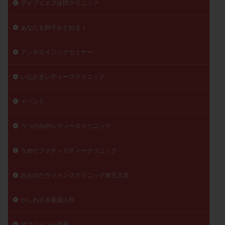
アイブイエフ詠田クリニック
精子
精子の質
精子凍結
精子提供
精子減少症
精子無力症
精液検査
精神安定剤
あなたも卵子がとれる！
精索静脈瘤
糖質
経血量
経過措置
アンチエイジングセミナー
絨毛染色体検査
絨毛組織
絨毛膜下血腫
肝機能障害
肥満
胎嚢
胎盤ポリープ
胚
いながきレディースクリニック
胚培養
胚盤胞
胚盤胞到達率
胚盤胞移植
イベント
胚移植
腹腔鏡手術
腹腔鏡検査
膣内射精障害
膿精液症
自己注射
自然周期
自然妊娠
うつのみやレディースクリニック
自然排卵周期
自然移植周期
自費診療
良好胚
良好胚盤胞
葉酸
融解方法
血流改善
うめだファティリティークリニック
視床下部
貧血
貯卵
費用
転座
おおのたウィメンズクリニック埼玉大宮
転院
透明帯除去培養
通院
通院回数
通院頻度
連続採卵
運動
過分割胚
かしわざき産婦人科
過食嘔吐
遺伝子異常
遺残卵胞
遺残胎盤
里親
閉塞性無精子症
閉経
陰性
サプリメント講座