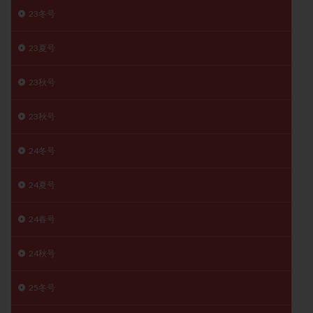
子宮奇形
子宮後屈
子宮筋腫
23冬号
子宮筋腫，妊活クイズ
子宮腺筋症
子宮鏡検査
23夏号
射精障害
屈折
帝王切開
帝王切開瘢痕症候群
後屈子宮
性交渉
性交障害
性感染症
23秋号
性行為
慢性子宮内膜炎
成熟卵
抗TPO抗体
23秋号
抗うつ剤
抗カルジオリピン抗体
抗セントロメア抗体
抗リン脂質抗体
抗核抗体
24冬号
抗生剤
抗精子抗体
抗酸化成分
排卵
排卵予定日
排卵出血
排卵刺激
排卵周期
24夏号
排卵周期法
排卵日
排卵日検査薬
排卵検査薬
24春号
排卵痛
排卵誘発
排卵誘発剤
排卵誘発法
排卵障害
採卵
採卵後の過ごし方
採卵数
24秋号
採精
断乳
新鮮卵子
新鮮精子
新鮮胚移植
早期卵巣不全
早発卵巣不全
25冬号
更年期
月経不順
月経周期
月経困難