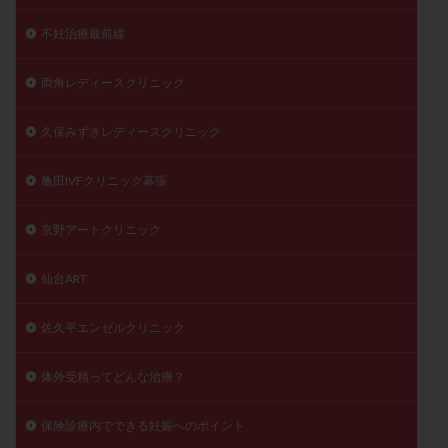
不妊治療最前線
両角レディースクリニック
久保みずきレディースクリニック
亀田IVFクリニック幕張
京野アートクリニック
仙台ART
佐久平エンゼルクリニック
体外受精ってどんな治療？
保険診療内でできる妊娠へのポイント