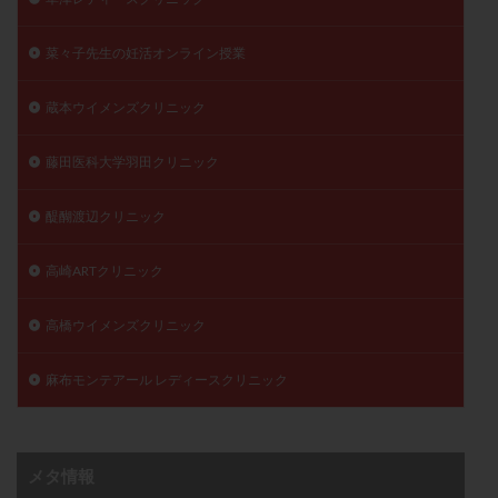
菜々子先生の妊活オンライン授業
蔵本ウイメンズクリニック
藤田医科大学羽田クリニック
醍醐渡辺クリニック
高崎ARTクリニック
高橋ウイメンズクリニック
麻布モンテアール レディースクリニック
メタ情報