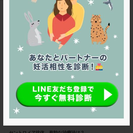
PQQ
PRP療法
SEET法
SLE
TESE
Th検査
TORIO検査
TRIO検査
ZyMot
TAG
アシストハッチング
アスピリン
アンタゴニスト法
抗セントロメア抗体
アンチエイジング
インスリン抵抗性
イントラリピッド
ウトロゲスタン
エコー
Warning
: Trying to access array offset on false in
/home/r1212655/public_html/jineko.tv/wp-content/themes/the-
エストラーナテープ
エストロゲン
オビドレル
thor/tag.php
on line
43
おりもの
カウフマン療法
カウンセリング
ガニレスト
カバサール
カフェイン
ファティリティクリニック東京
カルシウムイオノファ
カンジタ
クラミジア
クリニック選び
グレード
クロミッド
クロミフェン
ゴナールエフ
コロナウイルス
コロナワクチン
サウナ
サプリ
サプリメント
シート法
シェーングレン症候群
ショート法
シリンジ法
スクラッチ
ステップアップ
ステップダウン
ストレス
スプリット
セントロメア抗体、有効な治療法は？