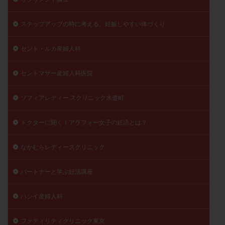
陽性反応
顕微
顕微授精
風疹
食事
ステップアップの時に考える、妊娠しやすい体づくり
食生活
養子縁組
骨盤腹膜炎
高AMH
高FSH
高プロラクチン血症
高刺激
高年齢
セント・ルカ産婦人科
高温期
高齢
高齢出産
黄体ホルモン
黄体化未破裂卵胞
黄体未破裂化卵胞
黄体機能不全
セントマザー産婦人科医院
黄体補充
ソフィアレディー スクリニック水道町
検索
ドクターに聞く！アラフォー女子の妊活とは？
なかむらレディースクリニック
パートナーと学ぶ妊活講座
ハシイ産婦人科
ファティリティクリニック東京