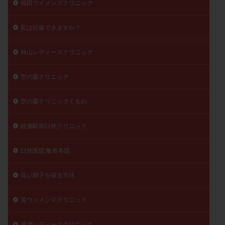
福田ウイメンズクリニック
私は妊娠できますか？
秋山レディースクリニック
空の森クリニック
空の森クリニックくるめ
綾瀬駅前臼井クリニック
臼井医院 亀有本院
良い卵子を採る方法
英ウィメンズクリニック
草津レディースクリニック