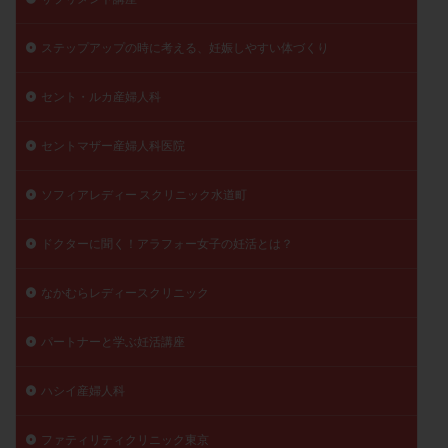
陽性反応
顕微
顕微授精
風疹
食事
ステップアップの時に考える、妊娠しやすい体づくり
食生活
養子縁組
骨盤腹膜炎
高AMH
高FSH
高プロラクチン血症
高刺激
高年齢
セント・ルカ産婦人科
高温期
高齢
高齢出産
黄体ホルモン
黄体化未破裂卵胞
黄体未破裂化卵胞
黄体機能不全
セントマザー産婦人科医院
黄体補充
ソフィアレディー スクリニック水道町
検索
ドクターに聞く！アラフォー女子の妊活とは？
なかむらレディースクリニック
パートナーと学ぶ妊活講座
ハシイ産婦人科
ファティリティクリニック東京