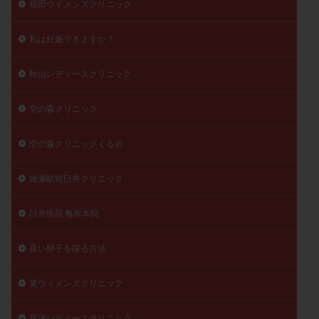
福田ウイメンズクリニック
私は妊娠できますか？
秋山レディースクリニック
空の森クリニック
空の森クリニックくるめ
綾瀬駅前臼井クリニック
臼井医院 亀有本院
良い卵子を採る方法
英ウィメンズクリニック
草津レディースクリニック