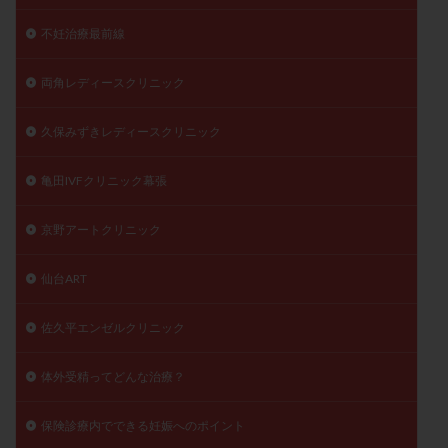
不妊治療最前線
両角レディースクリニック
久保みずきレディースクリニック
亀田IVFクリニック幕張
京野アートクリニック
仙台ART
佐久平エンゼルクリニック
体外受精ってどんな治療？
保険診療内でできる妊娠へのポイント