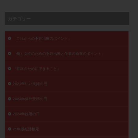
卵管留血症
卵管通水
卵管造影
卵管造影検査
卵管閉塞
卵胞
卵質
原因不明
双子
カテゴリー
反復流産
反復着床不全
受精
受精卵
受精卵凍結
受精率
受精障害
喫煙
培養
「これからの不妊治療のポイント」
培養士
基礎体温
基礎体温表
変形卵
変性卵
多嚢胞性卵巣症候群
多核受精
「働く女性のための不妊治療と仕事の両立のポイント」
多精子授精
夫婦生活
奇形率
妊娠
『着床のためにできること』
妊娠リスク
妊娠初期
妊娠判定
妊娠検査薬
妊娠率
妊娠継続
妊娠継続率
妊活
2024年いい夫婦の日
妊活クイズ
妊活デビュー
妊活再開
婦人科疾患
子宮
子宮内フローラ
2024年体外受精の日
子宮内細菌叢検査
子宮内膜
子宮内膜ポリープ
2024年妊活の日
子宮内膜受容能検査
子宮内膜炎
子宮内膜異型増殖症
子宮内膜症
子宮内膜症性嚢胞
21年版妊活検定
子宮卵管造影検査
子宮収縮
子宮外妊娠