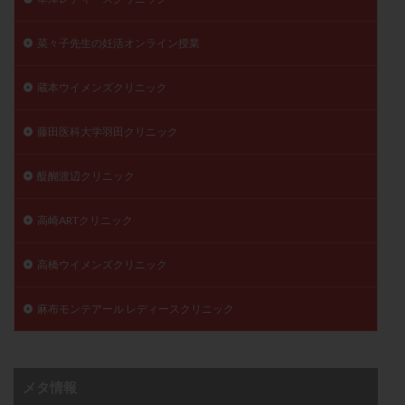
菜々子先生の妊活オンライン授業
蔵本ウイメンズクリニック
藤田医科大学羽田クリニック
醍醐渡辺クリニック
高崎ARTクリニック
高橋ウイメンズクリニック
麻布モンテアール レディースクリニック
メタ情報