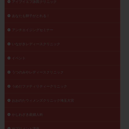
アイブイエフ詠田クリニック
精子
精子の質
精子凍結
精子提供
精子減少症
精子無力症
精液検査
精神安定剤
あなたも卵子がとれる！
精索静脈瘤
糖質
経血量
経過措置
アンチエイジングセミナー
絨毛染色体検査
絨毛組織
絨毛膜下血腫
肝機能障害
肥満
胎嚢
胎盤ポリープ
胚
いながきレディースクリニック
胚培養
胚盤胞
胚盤胞到達率
胚盤胞移植
イベント
胚移植
腹腔鏡手術
腹腔鏡検査
膣内射精障害
膿精液症
自己注射
自然周期
自然妊娠
うつのみやレディースクリニック
自然排卵周期
自然移植周期
自費診療
良好胚
良好胚盤胞
葉酸
融解方法
血流改善
うめだファティリティークリニック
視床下部
貧血
貯卵
費用
転座
おおのたウィメンズクリニック埼玉大宮
転院
透明帯除去培養
通院
通院回数
通院頻度
連続採卵
運動
過分割胚
かしわざき産婦人科
過食嘔吐
遺伝子異常
遺残卵胞
遺残胎盤
里親
閉塞性無精子症
閉経
陰性
サプリメント講座