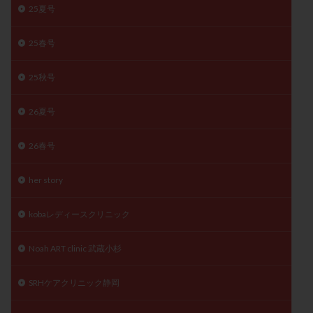
25夏号
月経痛
未成熟卵
未熟卵
染色体検査
染色体異常
栄養素
桑実胚移植
検査
25春号
橋本病
機能性不妊
正常形態率
正常胚
正常胚率
死産
治療のやめ時
治療計画
25秋号
流産
流産対策
温活
漢方
無排卵
26夏号
無月経
無痛分娩
無精子症
無頭蓋症
生活習慣
生理
生理不順
生理周期
26春号
生理痛
産み分け 妊活クイズ
甲状腺
her story
甲状腺ホルモン
甲状腺機能不全
男性ホルモン
男性不妊
病院選び
痛み
瘢痕症候群
kobaレディースクリニック
着床
着床の検査
着床の窓
着床不全
着床前診断
着床率
着床痛
着床障害
Noah ART clinic 武蔵小杉
睡眠薬
禁欲
移植
移植のタイミング
SRHケアクリニック静岡
移植周期
移植後
移植後の過ごし方
移植時期
稽留流産
空胞
筋膜下筋腫
粘膜下筋腫