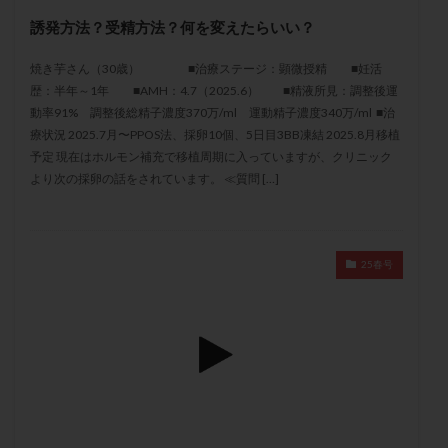
メンタル
モザイク杯
モザイク胚
誘発方法？受精方法？何を変えたらいい？
ラクトバチルス
ラクトフェリン
ラパロドリリング
焼き芋さん（30歳） ■治療ステージ：顕微授精 ■妊活
リュープリン
リュープロレリン注射
ルトラール
歴：半年～1年 ■AMH：4.7（2025.6） ■精液所見：調整後運
レコベル
レトロゾール
レルミナ
動率91% 調整後総精子濃度370万/ml 運動精子濃度340万/ml ■治
ロバートソン
ロング法
一般不妊治療
療状況 2025.7月〜PPOS法、採卵10個、5日目3BB凍結 2025.8月移植
予定 現在はホルモン補充で移植周期に入っていますが、クリニック
下垂体不全
不妊
不妊検査
不妊治療
より次の採卵の話をされています。 ≪質問 […]
不妊治療後の過ごし方
不妊症
不妊鍼灸
不整脈
不正出血
不眠
不育症
不育症検査
両側卵管切除術
両卵管閉塞
中絶
25春号
中隔子宮
主治医変更
乏精子症
乳がん
乳酸菌
二人目不妊
二人目妊活
二段階胚移植
亜急性甲状腺炎
亜鉛
人工授精
低AMH
低グレード胚
低体重
低刺激
低年齢
低温期
体づくり
体外受精
体質改善
体重増加
体重管理
体験談
保険診療