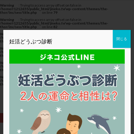
カテゴリー
Warning
: Trying to access array offset on false in
/home/r1212655/public_html/jineko.tv/wp-content/themes/the-
thor/inc/seo/title.php
on line
79
Warning
: Trying to access array offset on false in
/home/r1212655/public_html/jineko.tv/wp-content/themes/the-
thor/inc/seo/title.php
on line
82
Warning
: Trying to access array offset on false in
タグ
/home/r1212655/public_html/jineko.tv/wp-content/themes/the-
閉じる
妊活どうぶつ診断
thor/inc/seo/title.php
on line
82
20代
22冬
2人目妊活
2個戻し
2個移植
Warning
: Trying to access array offset on false in
/home/r1212655/public_html/jineko.tv/wp-content/themes/the-
thor/inc/seo/title.php
on line
79
30代
3個移植
40代
AID
ALICE
Warning
: Trying to access array offset on false in
AMH
ART
BMI
CD138
DC胚
DFI
/home/r1212655/public_html/jineko.tv/wp-content/themes/the-
thor/inc/seo/title.php
on line
82
DHEA
E2
EMMA
EndomeTRIO検査
Warning
: Trying to access array offset on false in
/home/r1212655/public_html/jineko.tv/wp-content/themes/the-
ERA
ERA検査
ERPeak
FSH
FST
thor/inc/seo/title.php
on line
82
FTカテーテル
hCG
IMSI
L-カルニチン
LH
LUF
MD-TESE
MRワクチン
MTHFR
NIPT
NK活性
NK細胞
OHSS
P4
PCO
PCOS
PCOS，妊活クイズ
PCPS
PFC-FD療法
PGT-A
PICSI
PMS
PPOS法
HOME
受精