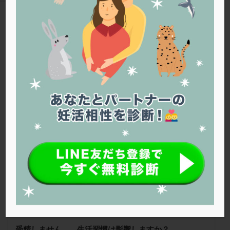
PQQ
PRP療法
SEET法
SLE
TESE
Th検査
TORIO検査
TRIO検査
ZyMot
TAG
アシストハッチング
アスピリン
アンタゴニスト法
受精
アンチエイジング
インスリン抵抗性
イントラリピッド
ウトロゲスタン
エコー
Warning
: Trying to access array offset on false in
/home/r1212655/public_html/jineko.tv/wp-content/themes/the-
エストラーナテープ
エストロゲン
オビドレル
thor/tag.php
on line
43
おりもの
カウフマン療法
カウンセリング
ガニレスト
カバサール
カフェイン
厚仁病院
カルシウムイオノファ
カンジタ
クラミジア
クリニック選び
グレード
クロミッド
クロミフェン
ゴナールエフ
コロナウイルス
コロナワクチン
サウナ
サプリ
サプリメント
シート法
シェーングレン症候群
ショート法
シリンジ法
スクラッチ
ステップアップ
ステップダウン
ストレス
スプリット
受精しません。。生活習慣は影響しますか？