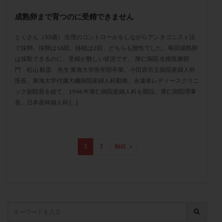
保険適用
偽嚢胞
偽閉経療法
成熟卵まで育つのに受精できません
先天性甲状腺機能低下症
先進医療
免疫異常
内膜スクラッチ
再発率
再開
凍結卵
とくさん（33歳） 生理のコントロールをしながらアンタゴニスト法
で採卵。採卵は16回。移植は2回、どちらも陰性でした。毎回成熟卵
凍結卵子
凍結卵移送
凍結精子
凍結胚
は採取できるのに、受精が難しい状況です。 厚仁病院 生殖医療部
凍結胚盤胞
凍結胚移植
凍結胚移植移植
門 松山 毅彦 先生 東海大学医学部卒業。小田原市立病院産婦人科
医長、東海大学付属大磯病院産婦人科勤務、永遠幸レディースクリニ
出産リスク
出産後
出血性黄体
分割胚
ック副院長を経て、1996 年厚仁病院産婦人科を開設。厚仁病院理事
分割胚凍結
初期胚
初期胚凍結
初期胚移植
長。日本産科婦人科 […]
初診
刺激周期
刺激方法
刺激法
前核期凍結
副作用
化学流産
医療保険
卵の数
卵の質
卵の輸送
卵子
1
2
Next
卵子の老化
卵子の質
卵子凍結
卵子提供
卵巣
卵巣の吊り上げ
卵巣刺激
卵巣嚢腫
卵巣多孔
卵巣年齢
卵巣機能
卵巣機能不全
卵巣機能低下
卵巣過剰刺激症候群
卵管
卵管切除
卵管卵巣膿瘍
卵管水腫
卵管狭窄