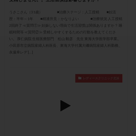
セカンドオピニオン
セックスレス
ダイエット
うさこさん（31歳） ■治療ステージ：人工授精 ■妊活
タイミング法
タイムラプス
ダイレクト分割
歴：半年～1年 ■精液所見：かなりよい ■治療状況 人工授精
タクロリムス
チョコレート嚢胞
チラーヂン
2回終了 ≪質問①≫ 妊娠しない理由で生活習慣は関係ありますか？ 睡
トリオ検査
トリソミー
ネフローゼ症候群
眠時間等 ≪質問②≫ 受精しやすくするための行動を教えてくださ
い。 厚仁病院 生殖医療部門 松山 毅彦 先生 東海大学医学部卒業。
ビタミンC
ビタミンD
ピックアップ障害
小田原市立病院産婦人科医長、東海大学付属大磯病院産婦人科勤務、
ビブラマイシン
ピル
フーナーテスト
永遠幸レデ […]
フェマーラ
フォリスチム
ブセレリン点鼻薬
ブライダルチェック
フラグメント
プラセンタ
プラノバール
プラバノール
ふりかけ法
レディースクリニック北浜
プレコンセプション
プレドニン
プレマリン
プログラフ
プロゲステロン
プロテイン
プロバイオティクス
プロラクチン
ホルモン値
ホルモン投与
ホルモン注射
ホルモン補充周期
ホルモン補充法
ホルモン補充療法
マイクロポリープ
マルチビタミン
ミトコンドリア