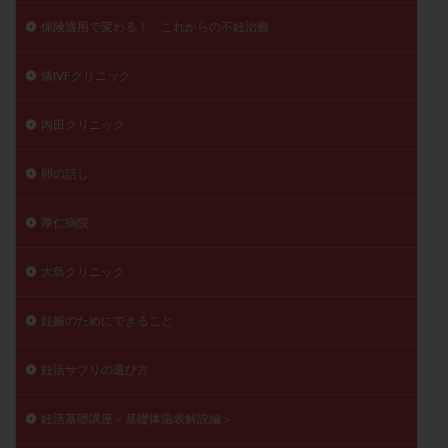
保険適用で変わる！ これからの不妊治療
俵IVFクリニック
内田クリニック
卵の話し
厚仁病院
大島クリニック
妊娠のためにできること
妊活サプリの選び方
妊活基礎講座＜基礎体温表解説編＞